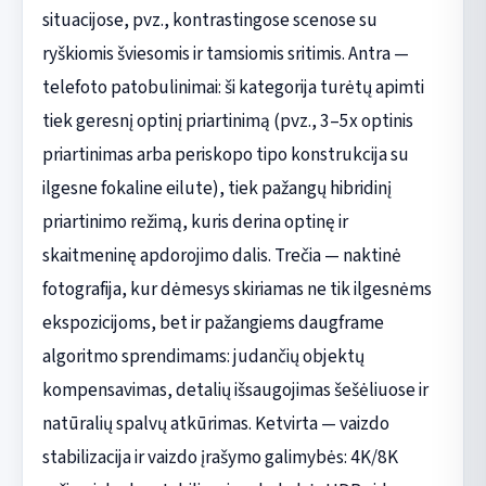
situacijose, pvz., kontrastingose scenose su
ryškiomis šviesomis ir tamsiomis sritimis. Antra —
telefoto patobulinimai: ši kategorija turėtų apimti
tiek geresnį optinį priartinimą (pvz., 3–5x optinis
priartinimas arba periskopo tipo konstrukcija su
ilgesne fokaline eilute), tiek pažangų hibridinį
priartinimo režimą, kuris derina optinę ir
skaitmeninę apdorojimo dalis. Trečia — naktinė
fotografija, kur dėmesys skiriamas ne tik ilgesnėms
ekspozicijoms, bet ir pažangiems daugframe
algoritmo sprendimams: judančių objektų
kompensavimas, detalių išsaugojimas šešėliuose ir
natūralių spalvų atkūrimas. Ketvirta — vaizdo
stabilizacija ir vaizdo įrašymo galimybės: 4K/8K