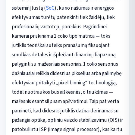
sisteminį lustą (
SoC
), kurio našumas ir energijos
efektyvumas turėtų patenkinti tiek žaidėjų, tiek
profesionalių vartotojų poreikius. Pagrindinei
kamerai priskiriama 1 colio tipo matricа — toks
jutiklis teoriškai suteiks pranašumą fiksuojant
smulkias detales ir išplečiant dinaminį diapazoną
palyginti su mažesniais sensoriais. 1 colio sensorius
dažniausiai reiškia didesnius pikselius arba galimybę
efektyviau pritaikyti „pixel binning“ technologiją,
todėl nuotraukos bus aiškesnės, o triukšmas —
mažesnis esant silpnam apšvietimui. Taip pat verta
paminėti, kad didesnis jutiklis dažnai derinamas su
pažangia optika, optiniu vaizdo stabilizavimu (OIS) ir
patobulintu ISP (image signal processor), kas kartu