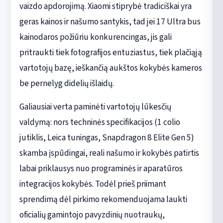
vaizdo apdorojimą. Xiaomi stiprybė tradiciškai yra
geras kainos ir našumo santykis, tad jei 17 Ultra bus
kainodaros požiūriu konkurencingas, jis gali
pritraukti tiek fotografijos entuziastus, tiek plačiąją
vartotojų bazę, ieškančią aukštos kokybės kameros
be pernelyg didelių išlaidų.
Galiausiai verta paminėti vartotojų lūkesčių
valdymą: nors techninės specifikacijos (1 colio
jutiklis, Leica tuningas, Snapdragon 8 Elite Gen 5)
skamba įspūdingai, reali našumo ir kokybės patirtis
labai priklausys nuo programinės ir aparatūros
integracijos kokybės. Todėl prieš priimant
sprendimą dėl pirkimo rekomenduojama laukti
oficialių gamintojo pavyzdinių nuotraukų,