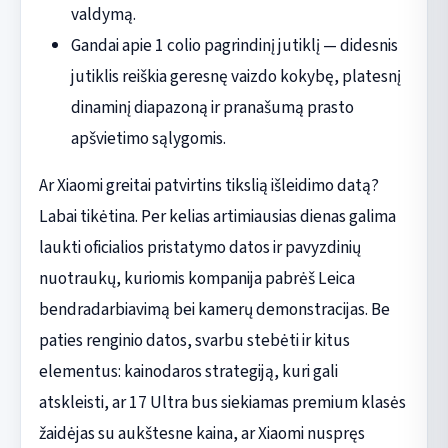
valdymą.
Gandai apie 1 colio pagrindinį jutiklį — didesnis
jutiklis reiškia geresnę vaizdo kokybę, platesnį
dinaminį diapazoną ir pranašumą prasto
apšvietimo sąlygomis.
Ar Xiaomi greitai patvirtins tikslią išleidimo datą?
Labai tikėtina. Per kelias artimiausias dienas galima
laukti oficialios pristatymo datos ir pavyzdinių
nuotraukų, kuriomis kompanija pabrėš Leica
bendradarbiavimą bei kamerų demonstracijas. Be
paties renginio datos, svarbu stebėti ir kitus
elementus: kainodaros strategiją, kuri gali
atskleisti, ar 17 Ultra bus siekiamas premium klasės
žaidėjas su aukštesne kaina, ar Xiaomi nuspręs