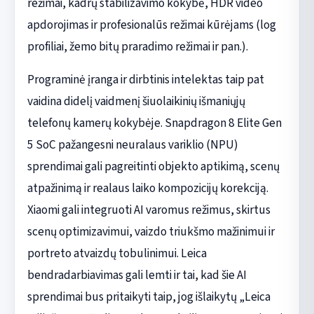
režimai, kadrų stabilizavimo kokybė, HDR video
apdorojimas ir profesionalūs režimai kūrėjams (log
profiliai, žemo bitų praradimo režimai ir pan.).
Programinė įranga ir dirbtinis intelektas taip pat
vaidina didelį vaidmenį šiuolaikinių išmaniųjų
telefonų kamerų kokybėje. Snapdragon 8 Elite Gen
5 SoC pažangesni neuralaus variklio (NPU)
sprendimai gali pagreitinti objekto aptikimą, scenų
atpažinimą ir realaus laiko kompozicijų korekciją.
Xiaomi gali integruoti AI varomus režimus, skirtus
scenų optimizavimui, vaizdo triukšmo mažinimui ir
portreto atvaizdų tobulinimui. Leica
bendradarbiavimas gali lemti ir tai, kad šie AI
sprendimai bus pritaikyti taip, jog išlaikytų „Leica