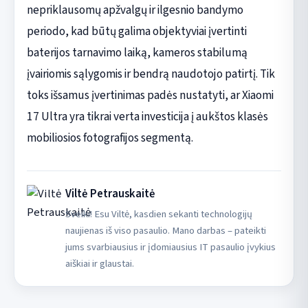
nepriklausomų apžvalgų ir ilgesnio bandymo
periodo, kad būtų galima objektyviai įvertinti
baterijos tarnavimo laiką, kameros stabilumą
įvairiomis sąlygomis ir bendrą naudotojo patirtį. Tik
toks išsamus įvertinimas padės nustatyti, ar Xiaomi
17 Ultra yra tikrai verta investicija į aukštos klasės
mobiliosios fotografijos segmentą.
Viltė Petrauskaitė
Sveiki! Esu Viltė, kasdien sekanti technologijų
naujienas iš viso pasaulio. Mano darbas – pateikti
jums svarbiausius ir įdomiausius IT pasaulio įvykius
aiškiai ir glaustai.