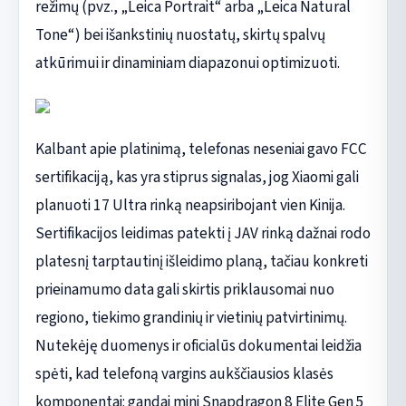
režimų (pvz., „Leica Portrait“ arba „Leica Natural
Tone“) bei išankstinių nuostatų, skirtų spalvų
atkūrimui ir dinaminiam diapazonui optimizuoti.
Kalbant apie platinimą, telefonas neseniai gavo FCC
sertifikaciją, kas yra stiprus signalas, jog Xiaomi gali
planuoti 17 Ultra rinką neapsiribojant vien Kinija.
Sertifikacijos leidimas patekti į JAV rinką dažnai rodo
platesnį tarptautinį išleidimo planą, tačiau konkreti
prieinamumo data gali skirtis priklausomai nuo
regiono, tiekimo grandinių ir vietinių patvirtinimų.
Nutekėję duomenys ir oficialūs dokumentai leidžia
spėti, kad telefoną vargins aukščiausios klasės
komponentai: gandai mini Snapdragon 8 Elite Gen 5