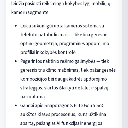
leidžia pasiekti reikšmingą kokybės lygį mobiliųjų
kamerų segmente.
Leica sukonfigūruota kameros sistema su
telefoto patobulinimais — tikėtina geresnė
optinė geometrija, programinės apdorojimo
profiliai ir kokybės kontrolė.
Pagerintos naktinio režimo galimybės — tiek
geresnis triukšmo mažinimas, tiek pažangesnės
kompozicijos bei daugiakadrės apdorojimo
strategijos, skirtos išlaikyti detales ir spalvų
natūralumą.
Gandai apie Snapdragon 8 Elite Gen 5 SoC —
aukštos klasės procesorius, kuris užtikrina
spartą, pažangias AI funkcijas ir energijos