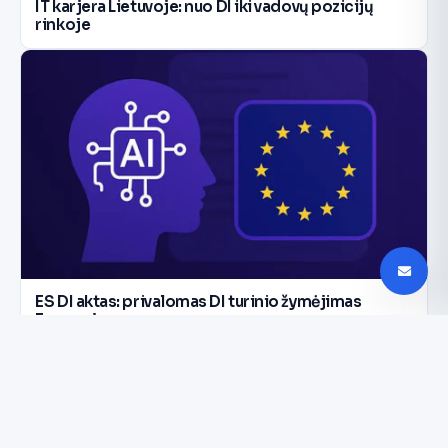
IT karjera Lietuvoje: nuo DI iki vadovų pozicijų
rinkoje
ES DI aktas: privalomas DI turinio žymėjimas
Europoje