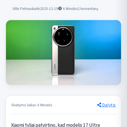
Viltė Petrauskaitė
2025-12-19
6
Minutės
2 komentarų
Dalytis
Skaitymo laikas: 6 Minutės
Xiaomi tyliai patvirtino, kad modelis 17 Ultra