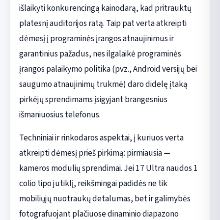
išlaikyti konkurencingą kainodarą, kad pritrauktų
platesnį auditorijos ratą. Taip pat verta atkreipti
dėmesį į programinės įrangos atnaujinimus ir
garantinius pažadus, nes ilgalaikė programinės
įrangos palaikymo politika (pvz., Android versijų bei
saugumo atnaujinimų trukmė) daro didelę įtaką
pirkėjų sprendimams įsigyjant brangesnius
išmaniuosius telefonus.
Techniniai ir rinkodaros aspektai, į kuriuos verta
atkreipti dėmesį prieš pirkimą: pirmiausia —
kameros modulių sprendimai. Jei 17 Ultra naudos 1
colio tipo jutiklį, reikšmingai padidės ne tik
mobiliųjų nuotraukų detalumas, bet ir galimybės
fotografuojant plačiuose dinaminio diapazono