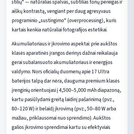
stilių“ — natūralias spalvas, subtilias tonų pereigas ir
aiškų kontrastą, vengiant per daug agresyvaus
programinio „sustingimo“ (overprocessing), kuris
kartais kenkia natūraliai fotografijos estetikai.
Akumuliatoriaus ir įkrovimo aspektai: prie aukštos
klasės aparatinės įrangos derinys dažnai reikalauja
gerai subalansuoto akumuliatoriaus ir energijos
valdymo. Nors oficialių duomenų apie 17 Ultra
baterijos talpą dar nėra, dauguma premium klasės
įrenginių orientuojasi į 4,500–5,000 mAh diapazoną,
kartu pasiūlydami greitą laidinį pašarinimą (pvz.,
80–120 W) ir belaidį įkrovimą (pvz., 50–80 W arba
mažiau, priklausomai nuo sprendimo). Aukštos
galios įkrovimo sprendimai kartu su efektyviais