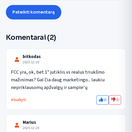
Pateikti komentarą
Komentarai
(2)
bitkodas
2025-12-20
FCC yra, ok, bet 1" jutiklis vs realus triukšmo 
mažinimas? Gal čia daug marketingo... laukiu 
nepriklausomų apžvalgų ir sample'ų
0
0
Atsakyti
Marius
2025-12-20