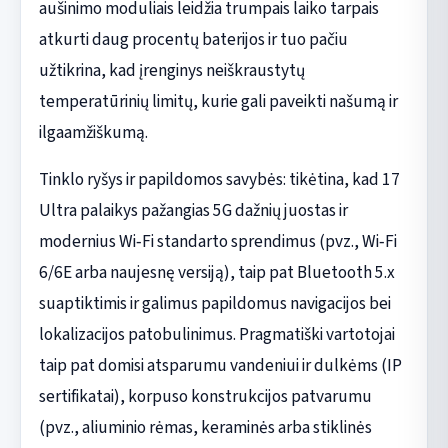
aušinimo moduliais leidžia trumpais laiko tarpais
atkurti daug procentų baterijos ir tuo pačiu
užtikrina, kad įrenginys neiškraustytų
temperatūrinių limitų, kurie gali paveikti našumą ir
ilgaamžiškumą.
Tinklo ryšys ir papildomos savybės: tikėtina, kad 17
Ultra palaikys pažangias 5G dažnių juostas ir
modernius Wi‑Fi standarto sprendimus (pvz., Wi‑Fi
6/6E arba naujesnę versiją), taip pat Bluetooth 5.x
suaptiktimis ir galimus papildomus navigacijos bei
lokalizacijos patobulinimus. Pragmatiški vartotojai
taip pat domisi atsparumu vandeniui ir dulkėms (IP
sertifikatai), korpuso konstrukcijos patvarumu
(pvz., aliuminio rėmas, keraminės arba stiklinės