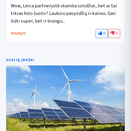
Wow, Leica partnerystė skamba solidžiai, bet ar tai 
tikras foto šuolis? Lauksiu pavyzdžių ir kainos. Gali 
būti super, bet ir brangu...
0
0
Atsakyti
SUSIJĘ ĮRAŠAI