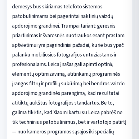
dėmesys bus skiriamas telefoto sistemos
patobulinimams bei pagerintai naktinių vaizdų
apdorojimo grandinei. Trumpai tariant: geresnis
priartinimas ir švaresnės nuotraukos esant prastam
apšvietimui yra pagrindiniai pažadai, kurie bus ypač
palanku mobiliosios fotografijos entuziastams ir
profesionalams. Leica įnašas gali apimti optinių
elementų optimizavimą, atitinkamų programinės
įrangos filtrų ir profilių sukūrimą bei bendros vaizdo
apdorojimo grandinės parengimą, kad rezultatai
atitiktų aukštus fotografijos standartus. Be to,
galima tikėtis, kad Xiaomi kartu su Leica pabrėš ne
tik techninius patobulinimus, bet ir vartotojo patirtį
— nuo kameros programos sąsajos iki specialių