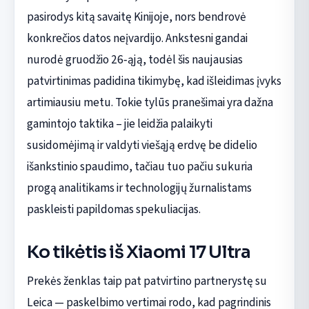
pasirodys kitą savaitę Kinijoje, nors bendrovė
konkrečios datos neįvardijo. Ankstesni gandai
nurodė gruodžio 26‑ąją, todėl šis naujausias
patvirtinimas padidina tikimybę, kad išleidimas įvyks
artimiausiu metu. Tokie tylūs pranešimai yra dažna
gamintojo taktika – jie leidžia palaikyti
susidomėjimą ir valdyti viešąją erdvę be didelio
išankstinio spaudimo, tačiau tuo pačiu sukuria
progą analitikams ir technologijų žurnalistams
paskleisti papildomas spekuliacijas.
Ko tikėtis iš Xiaomi 17 Ultra
Prekės ženklas taip pat patvirtino partnerystę su
Leica — paskelbimo vertimai rodo, kad pagrindinis