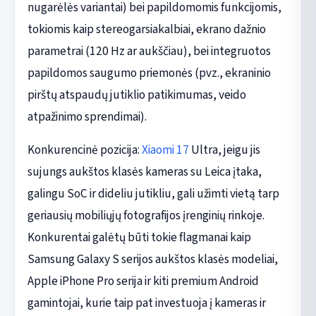
nugarėlės variantai) bei papildomomis funkcijomis,
tokiomis kaip stereogarsiakalbiai, ekrano dažnio
parametrai (120 Hz ar aukščiau), bei integruotos
papildomos saugumo priemonės (pvz., ekraninio
pirštų atspaudų jutiklio patikimumas, veido
atpažinimo sprendimai).
Konkurencinė pozicija:
Xiaomi 17
Ultra, jeigu jis
sujungs aukštos klasės kameras su Leica įtaka,
galingu SoC ir dideliu jutikliu, gali užimti vietą tarp
geriausių mobiliųjų fotografijos įrenginių rinkoje.
Konkurentai galėtų būti tokie flagmanai kaip
Samsung Galaxy S serijos aukštos klasės modeliai,
Apple iPhone Pro serija ir kiti premium Android
gamintojai, kurie taip pat investuoja į kameras ir