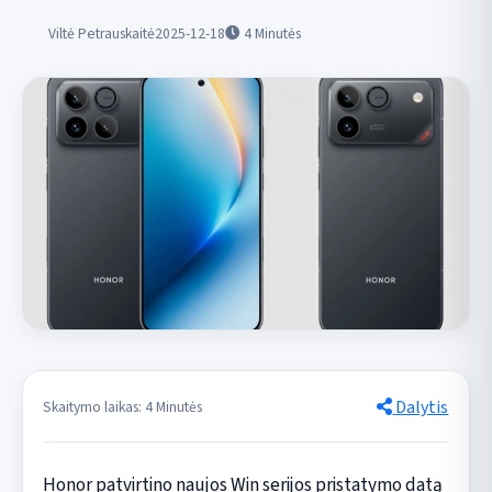
Viltė Petrauskaitė
2025-12-18
4
Minutės
Dalytis
Skaitymo laikas: 4 Minutės
Honor patvirtino naujos Win serijos pristatymo datą