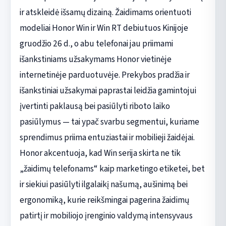
ir atskleidė išsamų dizainą. Žaidimams orientuoti
modeliai Honor Win ir Win RT debiutuos Kinijoje
gruodžio 26 d., o abu telefonai jau priimami
išankstiniams užsakymams Honor vietinėje
internetinėje parduotuvėje. Prekybos pradžia ir
išankstiniai užsakymai paprastai leidžia gamintojui
įvertinti paklausą bei pasiūlyti riboto laiko
pasiūlymus — tai ypač svarbu segmentui, kuriame
sprendimus priima entuziastai ir mobilieji žaidėjai.
Honor akcentuoja, kad Win serija skirta ne tik
„žaidimų telefonams“ kaip marketingo etiketei, bet
ir siekiui pasiūlyti ilgalaikį našumą, aušinimą bei
ergonomiką, kurie reikšmingai pagerina žaidimų
patirtį ir mobiliojo įrenginio valdymą intensyvaus