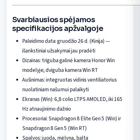
Svarbiausios spėjamos
specifikacijos apžvalgoje
Paleidimo data: gruodžio 26 d. (Kinija) —
išankstiniai užsakymai jau pradėti
Dizainas: triguba galinė kamera Honor Win
modelyje; dviguba kamera Win RT
Aušinimas: integruotas vidinis ventiliatorius
nuolatiniam našumui palaikyti
Ekranas (Win): 6,8 colio LTPS AMOLED, iki 165
Hz atnaujinimo dažnio
Procesoriai: Snapdragon 8 Elite Gen 5 (Win) ir
Snapdragon 8 Gen 5 (Win RT)
Spalvos: juoda, mėlyna, balta