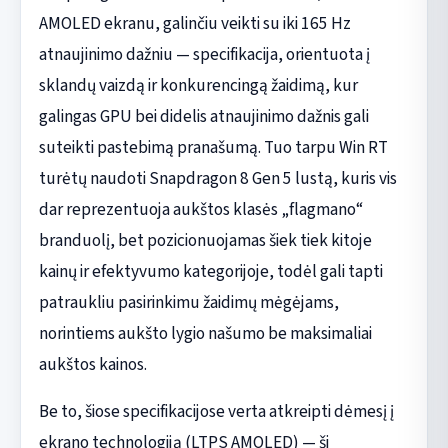
AMOLED ekranu, galinčiu veikti su iki 165 Hz
atnaujinimo dažniu — specifikacija, orientuota į
sklandų vaizdą ir konkurencingą žaidimą, kur
galingas GPU bei didelis atnaujinimo dažnis gali
suteikti pastebimą pranašumą. Tuo tarpu Win RT
turėtų naudoti Snapdragon 8 Gen 5 lustą, kuris vis
dar reprezentuoja aukštos klasės „flagmano“
branduolį, bet pozicionuojamas šiek tiek kitoje
kainų ir efektyvumo kategorijoje, todėl gali tapti
patraukliu pasirinkimu žaidimų mėgėjams,
norintiems aukšto lygio našumo be maksimaliai
aukštos kainos.
Be to, šiose specifikacijose verta atkreipti dėmesį į
ekrano technologiją (LTPS AMOLED) — ši