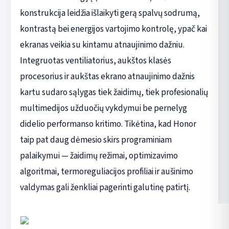
konstrukcija leidžia išlaikyti gerą spalvų sodrumą,
kontrastą bei energijos vartojimo kontrolę, ypač kai
ekranas veikia su kintamu atnaujinimo dažniu.
Integruotas ventiliatorius, aukštos klasės
procesorius ir aukštas ekrano atnaujinimo dažnis
kartu sudaro sąlygas tiek žaidimų, tiek profesionalių
multimedijos užduočių vykdymui be pernelyg
didelio performanso kritimo. Tikėtina, kad Honor
taip pat daug dėmesio skirs programiniam
palaikymui — žaidimų režimai, optimizavimo
algoritmai, termoreguliacijos profiliai ir aušinimo
valdymas gali ženkliai pagerinti galutinę patirtį.