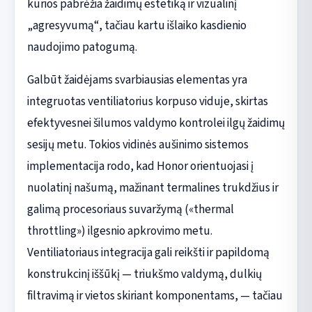
kurios pabrėžia žaidimų estetiką ir vizualinį
„agresyvumą“, tačiau kartu išlaiko kasdienio
naudojimo patogumą.
Galbūt žaidėjams svarbiausias elementas yra
integruotas ventiliatorius korpuso viduje, skirtas
efektyvesnei šilumos valdymo kontrolei ilgų žaidimų
sesijų metu. Tokios vidinės aušinimo sistemos
implementacija rodo, kad Honor orientuojasi į
nuolatinį našumą, mažinant termalines trukdžius ir
galimą procesoriaus suvaržymą («thermal
throttling») ilgesnio apkrovimo metu.
Ventiliatoriaus integracija gali reikšti ir papildomą
konstrukcinį iššūkį — triukšmo valdymą, dulkių
filtravimą ir vietos skiriant komponentams, — tačiau