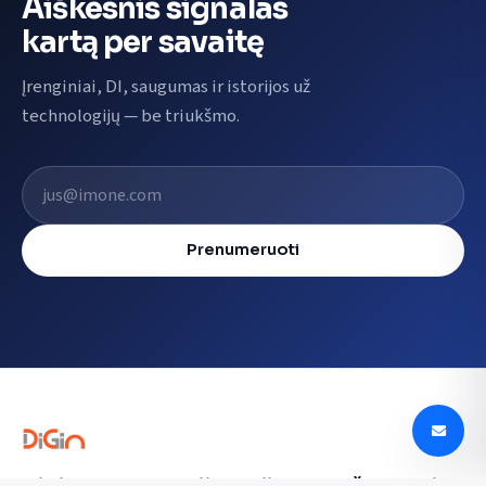
Aiškesnis signalas
kartą per savaitę
Įrenginiai, DI, saugumas ir istorijos už
technologijų — be triukšmo.
El. pašto adresas
Prenumeruoti
Digin - Technologijų naujienos, apžvalgos ir