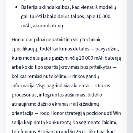
Baterija: sklinda kalbos, kad vienas iš modelių
gali turėti labai didelės talpos, apie 10 000
mAh, akumuliatorių
Honor dar pilnai nepatvirtino visų techninių
specifikacijų, todėl kai kurios detalės — pavyzdžiui,
kuris modelis gaus pasižyminčią 10 000 mAh bateriją
arba kokio tipo spartis įkrovimas bus pritaikytas —
kol kas remiasi nutekėjimų ir rinkos gandų
informacija. Visgi pagrindiniai akcentai — stiprus
procesorius, integruotas aušinimas, didelio
atnaujinimo dažnio ekranas ir aiški žaidimų
orientacija — rodo Honor strategiją pozicionuoti Win
seriją kaip rimtą konkurentą šio segmento žaidimų
telefonams. Artėjant gruodžio 26 d., tikėtina, kad