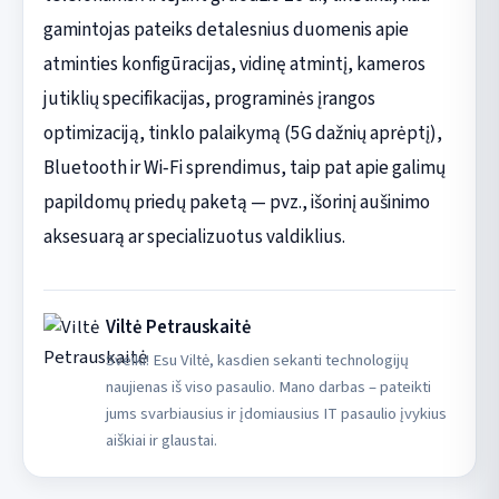
gamintojas pateiks detalesnius duomenis apie
atminties konfigūracijas, vidinę atmintį, kameros
jutiklių specifikacijas, programinės įrangos
optimizaciją, tinklo palaikymą (5G dažnių aprėptį),
Bluetooth ir Wi‑Fi sprendimus, taip pat apie galimų
papildomų priedų paketą — pvz., išorinį aušinimo
aksesuarą ar specializuotus valdiklius.
Viltė Petrauskaitė
Sveiki! Esu Viltė, kasdien sekanti technologijų
naujienas iš viso pasaulio. Mano darbas – pateikti
jums svarbiausius ir įdomiausius IT pasaulio įvykius
aiškiai ir glaustai.