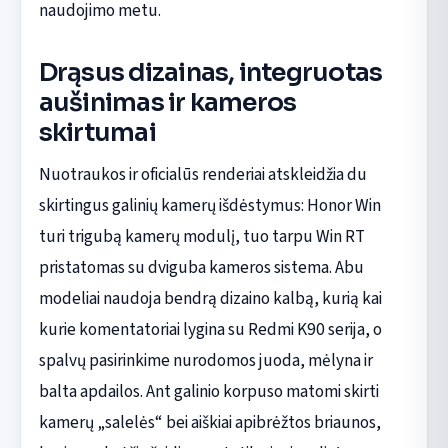
naudojimo metu.
Drąsus dizainas, integruotas
aušinimas ir kameros
skirtumai
Nuotraukos ir oficialūs renderiai atskleidžia du
skirtingus galinių kamerų išdėstymus: Honor Win
turi trigubą kamerų modulį, tuo tarpu Win RT
pristatomas su dviguba kameros sistema. Abu
modeliai naudoja bendrą dizaino kalbą, kurią kai
kurie komentatoriai lygina su Redmi K90 serija, o
spalvų pasirinkime nurodomos juoda, mėlyna ir
balta apdailos. Ant galinio korpuso matomi skirti
kamerų „salelės“ bei aiškiai apibrėžtos briaunos,