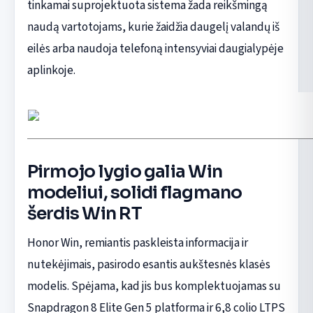
tinkamai suprojektuota sistema žada reikšmingą
naudą vartotojams, kurie žaidžia daugelį valandų iš
eilės arba naudoja telefoną intensyviai daugialypėje
aplinkoje.
Pirmojo lygio galia Win
modeliui, solidi flagmano
šerdis Win RT
Honor Win, remiantis paskleista informacija ir
nutekėjimais, pasirodo esantis aukštesnės klasės
modelis. Spėjama, kad jis bus komplektuojamas su
Snapdragon 8 Elite Gen 5 platforma ir 6,8 colio LTPS