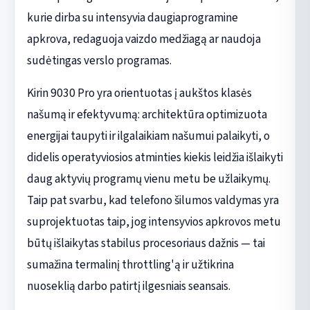
kurie dirba su intensyvia daugiaprogramine
apkrova, redaguoja vaizdo medžiagą ar naudoja
sudėtingas verslo programas.
Kirin 9030 Pro yra orientuotas į aukštos klasės
našumą ir efektyvumą: architektūra optimizuota
energijai taupyti ir ilgalaikiam našumui palaikyti, o
didelis operatyviosios atminties kiekis leidžia išlaikyti
daug aktyvių programų vienu metu be užlaikymų.
Taip pat svarbu, kad telefono šilumos valdymas yra
suprojektuotas taip, jog intensyvios apkrovos metu
būtų išlaikytas stabilus procesoriaus dažnis — tai
sumažina termalinį throttling'ą ir užtikrina
nuoseklią darbo patirtį ilgesniais seansais.