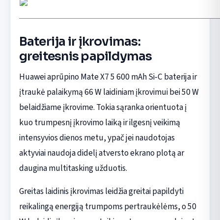
Baterija ir įkrovimas:
greitesnis papildymas
Huawei aprūpino Mate X7 5 600 mAh Si‑C baterija ir
įtraukė palaikymą 66 W laidiniam įkrovimui bei 50 W
belaidžiame įkrovime. Tokia sąranka orientuota į
kuo trumpesnį įkrovimo laiką ir ilgesnį veikimą
intensyvios dienos metu, ypač jei naudotojas
aktyviai naudoja didelį atversto ekrano plotą ar
daugina multitasking užduotis.
Greitas laidinis įkrovimas leidžia greitai papildyti
reikalingą energiją trumpoms pertraukėlėms, o 50