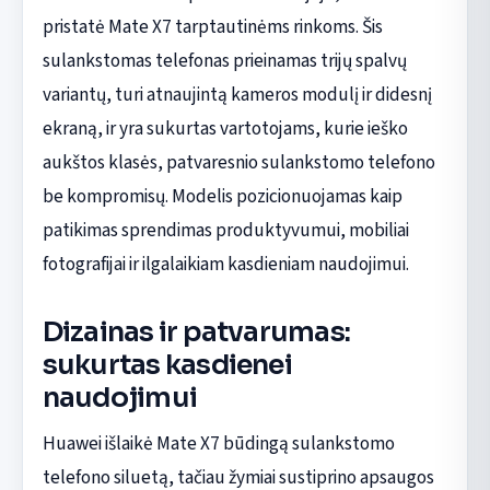
pristatė Mate X7 tarptautinėms rinkoms. Šis
sulankstomas telefonas prieinamas trijų spalvų
variantų, turi atnaujintą kameros modulį ir didesnį
ekraną, ir yra sukurtas vartotojams, kurie ieško
aukštos klasės, patvaresnio sulankstomo telefono
be kompromisų. Modelis pozicionuojamas kaip
patikimas sprendimas produktyvumui, mobiliai
fotografijai ir ilgalaikiam kasdieniam naudojimui.
Dizainas ir patvarumas:
sukurtas kasdienei
naudojimui
Huawei išlaikė Mate X7 būdingą sulankstomo
telefono siluetą, tačiau žymiai sustiprino apsaugos