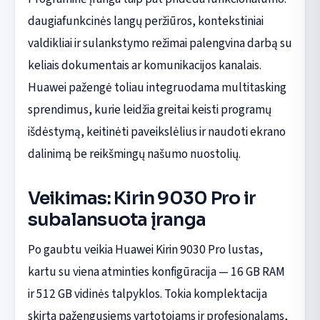
daugiafunkcinės langų peržiūros, kontekstiniai
valdikliai ir sulankstymo režimai palengvina darbą su
keliais dokumentais ar komunikacijos kanalais.
Huawei pažengė toliau integruodama multitasking
sprendimus, kurie leidžia greitai keisti programų
išdėstymą, keitinėti paveikslėlius ir naudoti ekrano
dalinimą be reikšmingų našumo nuostolių.
Veikimas: Kirin 9030 Pro ir
subalansuota įranga
Po gaubtu veikia Huawei Kirin 9030 Pro lustas,
kartu su viena atminties konfigūracija — 16 GB RAM
ir 512 GB vidinės talpyklos. Tokia komplektacija
skirta pažengusiems vartotojams ir profesionalams,