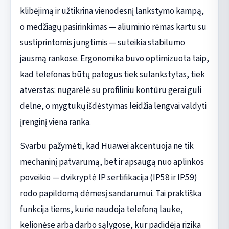
klibėjimą ir užtikrina vienodesnį lankstymo kampą,
o medžiagų pasirinkimas — aliuminio rėmas kartu su
sustiprintomis jungtimis — suteikia stabilumo
jausmą rankose. Ergonomika buvo optimizuota taip,
kad telefonas būtų patogus tiek sulankstytas, tiek
atverstas: nugarėlė su profiliniu kontūru gerai guli
delne, o mygtukų išdėstymas leidžia lengvai valdyti
įrenginį viena ranka.
Svarbu pažymėti, kad Huawei akcentuoja ne tik
mechaninį patvarumą, bet ir apsaugą nuo aplinkos
poveikio — dvikryptė IP sertifikacija (IP58 ir IP59)
rodo papildomą dėmesį sandarumui. Tai praktiška
funkcija tiems, kurie naudoja telefoną lauke,
kelionėse arba darbo sąlygose, kur padidėja rizika