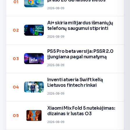
01
2026-08-09
Ai+ skiria milijardus išmaniųjų
telefonų saugumui stiprinti
02
2026-08-09
PS5 Pro beta versija: PSSR 2.0
įjungiama pagal numatymą
03
2026-08-09
Inventi atveria Swift kelią
Lietuvos fintech rinkai
04
2026-08-09
Xiaomi Mix Fold 5 nutekėjimas:
dizainas ir lustas O3
05
2026-08-09