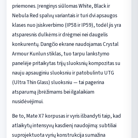
priemones. Įrenginys siūlomas White, Black ir
Nebula Red spalvų variantais ir turi dvi apsaugos
klases nuo įsiskverbimo (IP58 ir IP59), todėl jis yra
atsparesnis dulkėms ir drėgmei nei daugelis
konkurentų. Dangčio ekrane naudojamas Crystal
Armour Kunlun stiklas, tuo tarpu lankstymo
panelėje pritaikytas trijų sluoksnių kompozitas su
nauju apsauginiu sluoksniu ir patobulintu UTG
(Ultra Thin Glass) sluoksniu — tai pagerina
atsparumą įbrėžimams bei ilgalaikiam
nusidėvėjimui.
Be to, Mate X7 korpusas ir vyris išbandyti taip, kad
atlaikytų intensyvų kasdienį naudojimą: subtiliai
suprojektuota vyrių konstrukcija sumažina