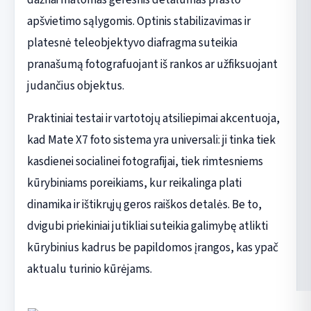
apšvietimo sąlygomis. Optinis stabilizavimas ir
platesnė teleobjektyvo diafragma suteikia
pranašumą fotografuojant iš rankos ar užfiksuojant
judančius objektus.
Praktiniai testai ir vartotojų atsiliepimai akcentuoja,
kad Mate X7 foto sistema yra universali: ji tinka tiek
kasdienei socialinei fotografijai, tiek rimtesniems
kūrybiniams poreikiams, kur reikalinga plati
dinamika ir ištikrųjų geros raiškos detalės. Be to,
dvigubi priekiniai jutikliai suteikia galimybę atlikti
kūrybinius kadrus be papildomos įrangos, kas ypač
aktualu turinio kūrėjams.