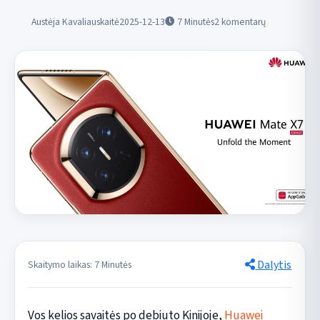
Austėja Kavaliauskaitė
2025-12-13
7
Minutės
2 komentarų
Dalytis
Skaitymo laikas: 7 Minutės
Vos kelios savaitės po debiuto Kinijoje,
Huawei