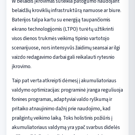
W belaidis įkrovimas suteikia patogumo naudojant
belaidžių kroviklių infrastruktūrą namuose ar biure.
Baterijos talpa kartu su energiją taupančiomis
ekrano technologijomis (LTPO) turėtų užtikrinti
visos dienos trukmės veikimą tipinio vartotojo
scenarijuose, nors intensyvūs žaidimų seansai ar ilgi
vaizdo redagavimo darbai gali reikalauti rytesnio
įkrovimo.
Taip pat verta atkreipti dėmesį į akumuliatoriaus
valdymo optimizacijas: programinė įranga reguliuoja
fonines programas, adaptyviai valdo ryškumą ir
pritaiko atnaujinimo dažnį prie naudojimo, kad
prailgintų veikimo laiką. Toks holistinis požiūris į
akumuliatoriaus valdymą yra ypač svarbus didelės