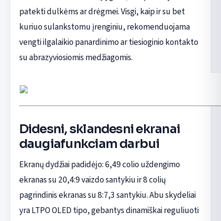
patekti dulkėms ar drėgmei. Visgi, kaip ir su bet
kuriuo sulankstomu įrenginiu, rekomenduojama
vengti ilgalaikio panardinimo ar tiesioginio kontakto
su abrazyviosiomis medžiagomis.
Didesni, sklandesni ekranai
daugiafunkciam darbui
Ekranų dydžiai padidėjo: 6,49 colio uždengimo
ekranas su 20,4:9 vaizdo santykiu ir 8 colių
pagrindinis ekranas su 8:7,3 santykiu. Abu skydeliai
yra LTPO OLED tipo, gebantys dinamiškai reguliuoti