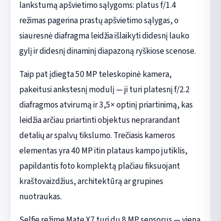
lankstumą apšvietimo sąlygoms: platus f/1.4
režimas pagerina prastų apšvietimo sąlygas, o
siauresnė diafragma leidžia išlaikyti didesnį lauko
gylį ir didesnį dinaminį diapazoną ryškiose scenose.
Taip pat įdiegta 50 MP teleskopinė kamera,
pakeitusi ankstesnį modulį — ji turi platesnį f/2.2
diafragmos atvirumą ir 3,5× optinį priartinimą, kas
leidžia arčiau priartinti objektus neprarandant
detalių ar spalvų tikslumo. Trečiasis kameros
elementas yra 40 MP itin plataus kampo jutiklis,
papildantis foto komplektą plačiau fiksuojant
kraštovaizdžius, architektūrą ar grupines
nuotraukas.
Selfie režime Mate X7 turi du 8 MP sensorus — vieną