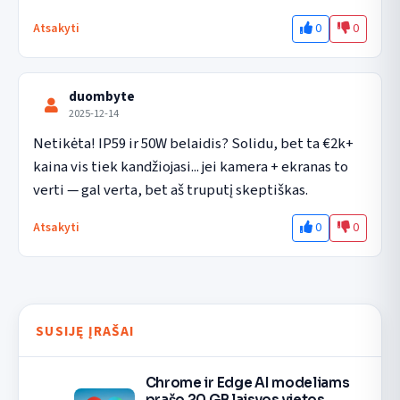
0
0
Atsakyti
duombyte
2025-12-14
Netikėta! IP59 ir 50W belaidis? Solidu, bet ta €2k+ 
kaina vis tiek kandžiojasi... jei kamera + ekranas to 
verti — gal verta, bet aš truputį skeptiškas.
0
0
Atsakyti
SUSIJĘ ĮRAŠAI
Chrome ir Edge AI modeliams
prašo 20 GB laisvos vietos