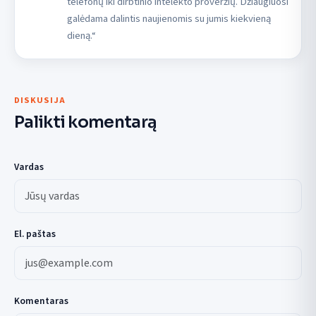
telefonų iki dirbtinio intelekto proveržių. Džiaugiuosi
galėdama dalintis naujienomis su jumis kiekvieną
dieną.“
DISKUSIJA
Palikti komentarą
Vardas
El. paštas
Komentaras