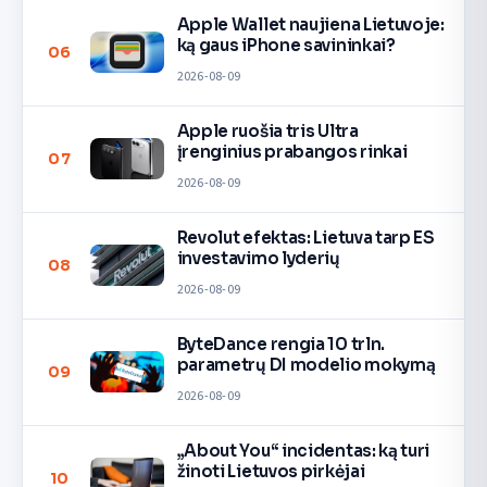
Apple Wallet naujiena Lietuvoje:
ką gaus iPhone savininkai?
06
2026-08-09
Apple ruošia tris Ultra
įrenginius prabangos rinkai
07
2026-08-09
Revolut efektas: Lietuva tarp ES
investavimo lyderių
08
2026-08-09
ByteDance rengia 10 trln.
parametrų DI modelio mokymą
09
2026-08-09
„About You“ incidentas: ką turi
žinoti Lietuvos pirkėjai
10