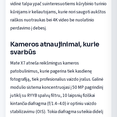
vidinė talpa ypač suinteresuotiems kūrybinio turinio
kūrėjams ir keliautojams, kurie nori saugoti aukštos
raiškos nuotraukas bei 4K video be nuolatinio
perdavimo į debesį.
Kameros atnaujinimai, kurie
svarbūs
Mate X7 atneša reikšmingus kameros
patobulinimus, kurie pagerina tiek kasdienę
fotografiją, tiek profesionalius vaizdo įrašus. Galinė
modulio sistema koncentruojasi į 50 MP pagrindinį
jutiklį su RYYB spalvų filtru, 10 laipsnių fiziškai
kintančia diafragma (f/1.4–4.0) ir optiniu vaizdo
stabilizavimu (OIS). Tokia diafragma suteikia didelį