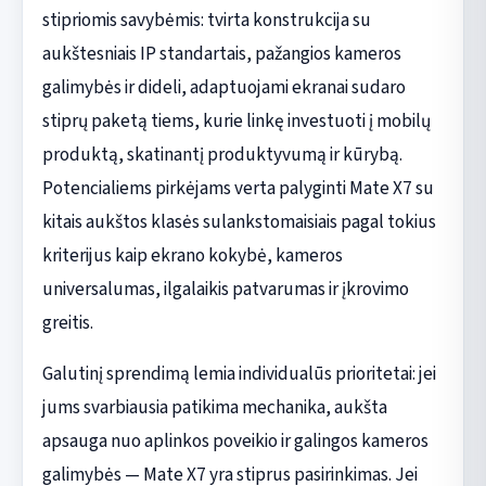
stipriomis savybėmis: tvirta konstrukcija su
aukštesniais IP standartais, pažangios kameros
galimybės ir dideli, adaptuojami ekranai sudaro
stiprų paketą tiems, kurie linkę investuoti į mobilų
produktą, skatinantį produktyvumą ir kūrybą.
Potencialiems pirkėjams verta palyginti Mate X7 su
kitais aukštos klasės sulankstomaisiais pagal tokius
kriterijus kaip ekrano kokybė, kameros
universalumas, ilgalaikis patvarumas ir įkrovimo
greitis.
Galutinį sprendimą lemia individualūs prioritetai: jei
jums svarbiausia patikima mechanika, aukšta
apsauga nuo aplinkos poveikio ir galingos kameros
galimybės — Mate X7 yra stiprus pasirinkimas. Jei