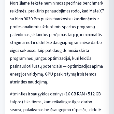
Nors šiame tekste neminimos specifinės benchmark
reikšmės, praktinis panaudojimas rodo, kad Mate X7
su Kirin 9030 Pro puikiai tvarkosi su kasdienėmis ir
profesionaliomis užduotimis: spartus programų
paleidimas, sklandus perėjimas tarp jų ir minimalūs
strigimai net ir didelėse daugiaprograminėse darbo
eigos sekuose. Taip pat daug dėmesio skirta
programinės įrangos optimizacijai, kuri leidžia
pasinaudoti lustų potencialu — optimizacijos apima
energijos valdymą, GPU paskirstymą ir sistemos
atminties naudojimą.
Atminties ir saugyklos derinys (16 GB RAM / 512 GB
talpos) tiks tiems, kam reikalingas ilgas darbo
seansų palaikymas be išsaugojimo rūpesčių; didelė