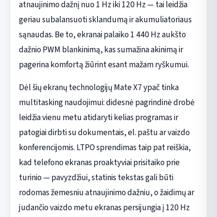
atnaujinimo dažnį nuo 1 Hz iki 120 Hz — tai leidžia
geriau subalansuoti sklandumą ir akumuliatoriaus
sąnaudas. Be to, ekranai palaiko 1 440 Hz aukšto
dažnio PWM blankinimą, kas sumažina akinimą ir
pagerina komfortą žiūrint esant mažam ryškumui.
Dėl šių ekranų technologijų Mate X7 ypač tinka
multitasking naudojimui: didesnė pagrindinė drobė
leidžia vienu metu atidaryti kelias programas ir
patogiai dirbti su dokumentais, el. paštu ar vaizdo
konferencijomis. LTPO sprendimas taip pat reiškia,
kad telefono ekranas proaktyviai prisitaiko prie
turinio — pavyzdžiui, statinis tekstas gali būti
rodomas žemesniu atnaujinimo dažniu, o žaidimų ar
judančio vaizdo metu ekranas persijungia į 120 Hz