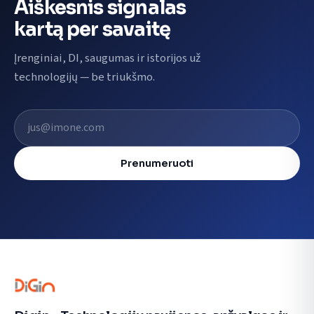
Aiškesnis signalas
kartą per savaitę
Įrenginiai, DI, saugumas ir istorijos už
technologijų — be triukšmo.
El. pašto adresas
Prenumeruoti