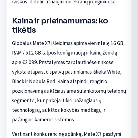
raiškos, didelio atnaujinimo ekranų įrenginiuose.
Kaina ir prieinamumas: ko
tikėtis
Globalus Mate X7 išleidimas apima vienintelę 16 GB
RAM / 512 GB talpos konfigūraciją ir kainų ženklą
apie €2 099. Pristatymas tarptautinėse rinkose
vyksta etapais, o spalvų pasirinkimas išlieka White,
Black ir Nebula Red. Kaina atspindi įrenginio
pozicionavimą aukščiausiame sulankstomų telefonų
segmente, kur pirkėjai tikisi pažangiausių
technologijų, aukštos kokybės medžiagų ir
pažangios kameros sistemos.
Vertinant konkurencinę aplinką, Mate X7 pasižymi