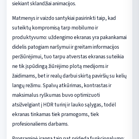
siekiant sklandžiai animacijos.
Matmenys ir vaizdo santykiai pasirinkti taip, kad
suteiktų kompromisą tarp mobilumo ir
produktyvumo: uždengimo ekranas yra pakankamai
didelis patogiam naršymui ir greitam informacijos
peržiūrėjimui, tuo tarpu atverstas ekranas suteikia
ne tik įspūdingą žiūrėjimo plotą medijoms ir
žaidimams, bet ir realų darbui skirtą paviršių su kelių
langų režimu. Spalvų atkūrimas, kontrastas ir
maksimalus ryškumas buvo optimizuoti
atsižvelgiant į HDR turinį ir lauko sąlygas, todėl
ekranas tinkamas tiek pramogoms, tiek
profesionaliems darbams.
Programinė įranga taip pat prideda funkcionalumo: