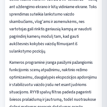
ant uždengimo ekrano ir kitą vidiniame ekrane. Toks
sprendimas suteikia lankstumo vaizdo
skambučiams, vlog'ams ir asmenukėms, nes
vartotojas gali rinktis geriausią kampą ar naudoti
pagrindinį kamerų modulį tam, kad gauti
aukštesnės kokybės vaizdą filmuojant iš
sulankstymo pozicijų.
Kameros programinė įranga pasižymi pažangiomis
funkcijomis: scenų atpažinimu, naktinio režimo
optimizavimu, daugialypės ekspozicijos apdorojimu
ir stabilizuotu vaizdo įrašu net esant judrioms
situacijoms. RYYB spalvų filtras padeda pagerinti
šviesos pralaidumą ir jautrumą, todėl nuotraukose
dažnai matomas geresnis detalumas prasto