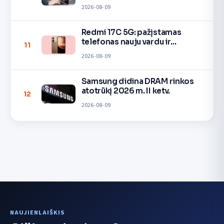
2026-08-09
Redmi 17C 5G: pažįstamas
telefonas nauju vardu ir
11
spalvomis
2026-08-09
Samsung didina DRAM rinkos
atotrūkį 2026 m. II ketv.
12
2026-08-09
NAUJIENLAIŠKIS