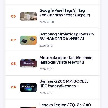
Google Pixel Tag: AirTag
konkurentas artėja rugpjūtį
06
2026-08-08
Samsung atminties proveržis:
BV-NAND V10 ir zHBM AI
07
2026-08-07
Motorola patentas: išmanusis
laikrodis virsta telefonu
08
2026-08-07
Samsung 200 MP ISOCELL
HPC žada ryškesnes
09
nuotraukas
2026-08-07
Lenovo Legion 27Q-2c: 240