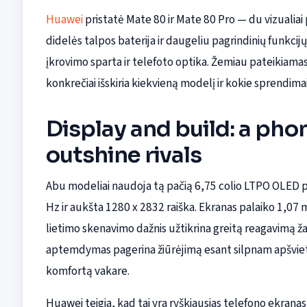
Huawei
pristatė Mate 80 ir Mate 80 Pro — du vizualiai 
didelės talpos baterija ir daugeliu pagrindinių funkcijų,
įkrovimo sparta ir telefoto optika. Žemiau pateikiamas 
konkrečiai išskiria kiekvieną modelį ir kokie sprendima
Display and build: a pho
outshine rivals
Abu modeliai naudoja tą pačią 6,75 colio LTPO OLED p
Hz ir aukšta 1280 x 2832 raiška. Ekranas palaiko 1,07 m
lietimo skenavimo dažnis užtikrina greitą reagavimą
aptemdymas pagerina žiūrėjimą esant silpnam apšvie
komfortą vakare.
Huawei teigia, kad tai yra ryškiausias telefono ekrana