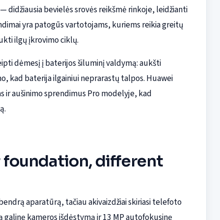
 didžiausia bevielės srovės reikšmė rinkoje, leidžianti
endimai yra patogūs vartotojams, kuriems reikia greitų
kti ilgų įkrovimo ciklų.
eipti dėmesį į baterijos šiluminį valdymą: aukšti
, kad baterija ilgainiui neprarastų talpos. Huawei
as ir aušinimo sprendimus Pro modelyje, kad
ą.
foundation, different
bendrą aparatūrą, tačiau akivaizdžiai skiriasi telefoto
ą galinę kameros išdėstymą ir 13 MP autofokusinę