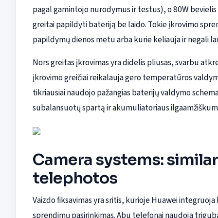
pagal gamintojo nurodymus ir testus), o 80W bevielis —
greitai papildyti bateriją be laido. Tokie įkrovimo spr
papildymų dienos metu arba kurie keliauja ir negali lau
Nors greitas įkrovimas yra didelis pliusas, svarbu atkr
įkrovimo greičiai reikalauja gero temperatūros valdymo
tikriausiai naudojo pažangias baterijų valdymo schem
subalansuotų spartą ir akumuliatoriaus ilgaamžiškum
Camera systems: similar 
telephotos
Vaizdo fiksavimas yra sritis, kurioje Huawei integruoja 
sprendimų pasirinkimas. Abu telefonai naudoja trigub