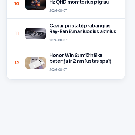
Hz QHD monitorius pigiau
10
2026-08-07
Caviar pristatė prabangius
Ray-Ban išmaniuosius akinius
11
2026-08-07
Honor Win 2: milžiniška
baterija ir 2 nm lustas spalį
12
2026-08-07