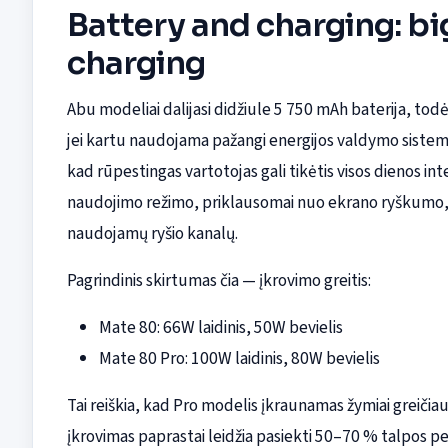
Battery and charging: big
charging
Abu modeliai dalijasi didžiule 5 750 mAh baterija, todėl
jei kartu naudojama pažangi energijos valdymo sistem
kad rūpestingas vartotojas gali tikėtis visos dienos i
naudojimo režimo, priklausomai nuo ekrano ryškumo, 
naudojamų ryšio kanalų.
Pagrindinis skirtumas čia — įkrovimo greitis:
Mate 80: 66W laidinis, 50W bevielis
Mate 80 Pro: 100W laidinis, 80W bevielis
Tai reiškia, kad Pro modelis įkraunamas žymiai greičiau 
įkrovimas paprastai leidžia pasiekti 50–70 % talpos p