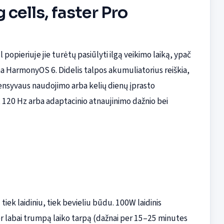
 cells, faster Pro
 popieriuje jie turėtų pasiūlyti ilgą veikimo laiką, ypač
a HarmonyOS 6. Didelis talpos akumuliatorius reiškia,
ntensyvaus naudojimo arba kelių dienų įprasto
120 Hz arba adaptacinio atnaujinimo dažnio bei
tiek laidiniu, tiek bevieliu būdu. 100W laidinis
er labai trumpą laiko tarpą (dažnai per 15–25 minutes