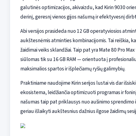
galutinės optimizacijos, akivaizdu, kad Kirin 9030 or
derinį, geresnį vienos gijos našumą ir efektyvesnį dir
Abi versijos prasideda nuo 12 GB operatyviosios atmint
aukštesnėmis atminties kombinacijomis. Tai reiškia, kad
žaidimai veiks sklandžiai. Taip pat yra Mate 80 Pro Max 
siūlomas tik su 16 GB RAM — orientuota į profesionaliu
maksimalios spartos ir išplečiamų ryšių galimybių.
Praktiniame naudojime Kirin serijos lustai vis dar išsi
ekosistema, leidžiančia optimizuoti programas ir fonin
našumas taip pat priklausys nuo aušinimo sprendimo i
geriau išlaikyti aukštesnius dažnius ilgose žaidimų ses