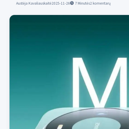
Austėja Kavaliauskaitė
2025-11-26
7
Minutės
2 komentarų