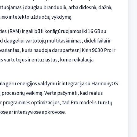
ientuojamas į daugiau branduolių arba didesnių dažnių
btinio intelekto užduočių vykdymą.
ies (RAM) ir gali būti konfigūruojamos iki 16 GB su
 daugeliui vartotojų multitaskinimas, dideli failai ir
variantas, kuris naudoja dar spartesnį Kirin 9030 Pro ir
s vartotojus ir entuziastus, kurie reikalauja
skiria geru energijos valdymu ir integracija su HarmonyOS
į procesorių veikimą. Verta pažymėti, kad realus
r programinės optimizacijos, tad Pro modelis turėtų
ijose ar intensyviose apkrovose.