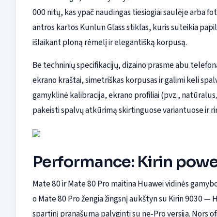
000 nitų, kas ypač naudingas tiesiogiai saulėje arba
antros kartos Kunlun Glass stiklas, kuris suteikia p
išlaikant ploną rėmelį ir elegantišką korpusą.
Be techninių specifikacijų, dizaino prasme abu telefon
ekrano kraštai, simetriškas korpusas ir galimi keli spal
gamyklinė kalibracija, ekrano profiliai (pvz., natūralus,
pakeisti spalvų atkūrimą skirtinguose variantuose ir ri
Performance: Kirin power
Mate 80 ir Mate 80 Pro maitina Huawei vidinės gamybos 
o Mate 80 Pro žengia žingsnį aukštyn su Kirin 9030 — H
spartinį pranašumą palyginti su ne‑Pro versija. Nors of