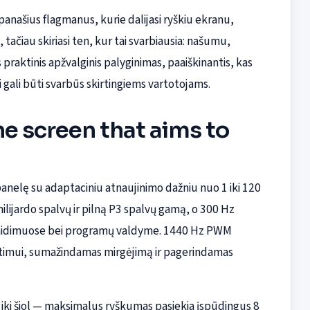
panašius flagmanus, kurie dalijasi ryškiu ekranu,
 tačiau skiriasi ten, kur tai svarbiausia: našumu,
praktinis apžvalginis palyginimas, paaiškinantis, kas
i gali būti svarbūs skirtingiems vartotojams.
ne screen that aims to
anelę su adaptaciniu atnaujinimo dažniu nuo 1 iki 120
ilijardo spalvų ir pilną P3 spalvų gamą, o 300 Hz
 žaidimuose bei programų valdyme. 1440 Hz PWM
timui, sumažindamas mirgėjimą ir pagerindamas
s iki šiol — maksimalus ryškumas pasiekia įspūdingus 8