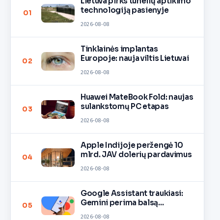
Lietuva pirks tunelių aptikimo
technologiją pasienyje
01
2026-08-08
Tinklainės implantas
Europoje: nauja viltis Lietuvai
02
2026-08-08
Huawei MateBook Fold: naujas
sulankstomų PC etapas
03
2026-08-08
Apple Indijoje peržengė 10
mlrd. JAV dolerių pardavimus
04
2026-08-08
Google Assistant traukiasi:
Gemini perima balsą
05
įrenginiuose
2026-08-08