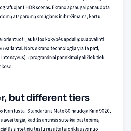
 fotografuojant HDR scenas. Ekrano apsaugai panaudota
apildomą atsparumą smūgiams ir įbrėžimams, kartu
ai orientuoti į aukštos kokybės apdailą: suapvalinti
vų variantai. Nors ekrano technologija yra ta pati,
 intensyvus) ir programiniai parinkimai gali šiek tiek
nkose.
, but different tiers
Kirin lustai. Standartinis Mate 80 naudoja Kirin 9020,
uawei teigia, kad šis antrasis suteikia pastebimą
icialūs sintetinių testų rezultatai priklausys nuo