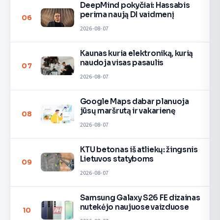
DeepMind pokyčiai: Hassabis
perima naują DI vaidmenį
06
2026-08-07
Kaunas kuria elektroniką, kurią
naudoja visas pasaulis
07
2026-08-07
Google Maps dabar planuoja
jūsų maršrutą ir vakarienę
08
2026-08-07
KTU betonas iš atliekų: žingsnis
Lietuvos statyboms
09
2026-08-07
Samsung Galaxy S26 FE dizainas
nutekėjo naujuose vaizduose
10