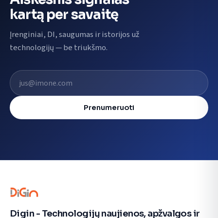
kartą per savaitę
Įrenginiai, DI, saugumas ir istorijos už
technologijų — be triukšmo.
El. pašto adresas
Prenumeruoti
Digin - Technologijų naujienos, apžvalgos ir