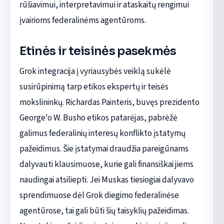
rūšiavimui, interpretavimui ir ataskaitų rengimui
įvairioms federalinėms agentūroms.
Etinės ir teisinės pasekmės
Grok integracija į vyriausybės veiklą sukėlė
susirūpinimą tarp etikos ekspertų ir teisės
mokslininkų. Richardas Painteris, buvęs prezidento
George'o W. Busho etikos patarėjas, pabrėžė
galimus federalinių interesų konflikto įstatymų
pažeidimus. Šie įstatymai draudžia pareigūnams
dalyvauti klausimuose, kurie gali finansiškai jiems
naudingai atsiliepti. Jei Muskas tiesiogiai dalyvavo
sprendimuose dėl Grok diegimo federalinėse
agentūrose, tai gali būti šių taisyklių pažeidimas.