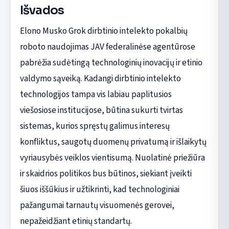
Išvados
Elono Musko Grok dirbtinio intelekto pokalbių
roboto naudojimas JAV federalinėse agentūrose
pabrėžia sudėtingą technologinių inovacijų ir etinio
valdymo sąveiką. Kadangi dirbtinio intelekto
technologijos tampa vis labiau paplitusios
viešosiose institucijose, būtina sukurti tvirtas
sistemas, kurios spręstų galimus interesų
konfliktus, saugotų duomenų privatumą ir išlaikytų
vyriausybės veiklos vientisumą. Nuolatinė priežiūra
ir skaidrios politikos bus būtinos, siekiant įveikti
šiuos iššūkius ir užtikrinti, kad technologiniai
pažangumai tarnautų visuomenės gerovei,
nepažeidžiant etinių standartų.