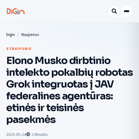
Digin
Naujienos
STRAIPSNIS
Elono Musko dirbtinio
intelekto pokalbių robotas
Grok integruotas į JAV
federalines agentūras:
etinės ir teisinės
pasekmės
2025-05-24
2
Minutės