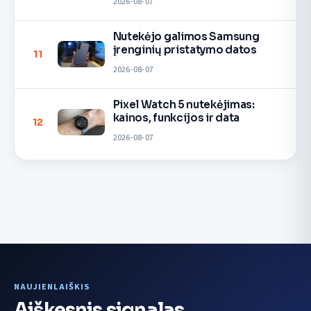
2026-08-07
Nutekėjo galimos Samsung
įrenginių pristatymo datos
11
2026-08-07
Pixel Watch 5 nutekėjimas:
kainos, funkcijos ir data
12
2026-08-07
NAUJIENLAIŠKIS
Aiškesnis signalas