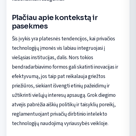
Plačiau apie kontekstą ir
pasekmes
Šis įvykis yra platesnės tendencijos, kai privačios
technologijų įmonės vis labiau integruojasi į
viešąsias institucijas, dalis. Nors tokios
bendradarbiavimo formos gali skatinti inovacijas ir
efektyvumą, jos taip pat reikalauja griežtos
priežiūros, siekiant išvengti etinių pažeidimų ir
užtikrinti viešųjų interesų apsaugą. Grok diegimo
atvejis pabrėžia aiškių politikų ir taisyklių poreikį,
reglamentuojant privačių dirbtinio intelekto
technologijų naudojimą vyriausybės veikloje.