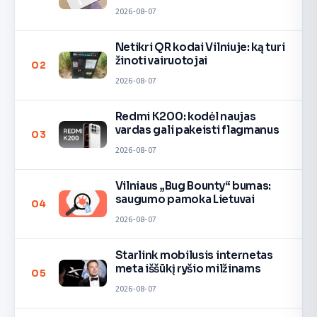
2026-08-07
Netikri QR kodai Vilniuje: ką turi
žinoti vairuotojai
02
2026-08-07
Redmi K200: kodėl naujas
vardas gali pakeisti flagmanus
03
2026-08-07
Vilniaus „Bug Bounty“ bumas:
saugumo pamoka Lietuvai
04
2026-08-07
Starlink mobilusis internetas
meta iššūkį ryšio milžinams
05
2026-08-07