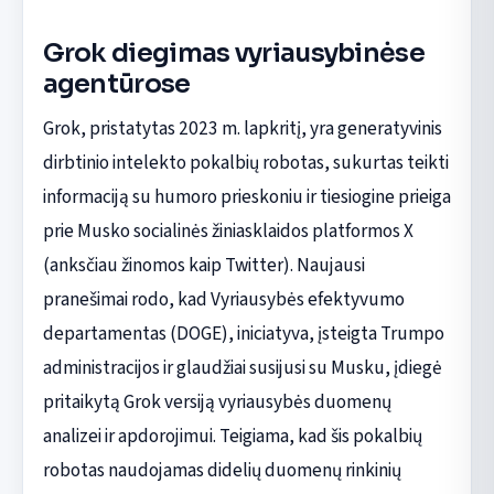
Grok diegimas vyriausybinėse
agentūrose
Grok, pristatytas 2023 m. lapkritį, yra generatyvinis
dirbtinio intelekto pokalbių robotas, sukurtas teikti
informaciją su humoro prieskoniu ir tiesiogine prieiga
prie Musko socialinės žiniasklaidos platformos X
(anksčiau žinomos kaip Twitter). Naujausi
pranešimai rodo, kad Vyriausybės efektyvumo
departamentas (DOGE), iniciatyva, įsteigta Trumpo
administracijos ir glaudžiai susijusi su Musku, įdiegė
pritaikytą Grok versiją vyriausybės duomenų
analizei ir apdorojimui. Teigiama, kad šis pokalbių
robotas naudojamas didelių duomenų rinkinių