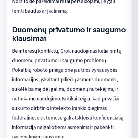
Nors tokie pažeidimai retai persekiojami, jie gali
lemti baudas ar įkalinimą.
Duomenų privatumo ir saugumo
klausimai
Be interesų konfliktų, Grok naudojimas kelia rimtų
duomenų privatumo ir saugumo problemų.
Pokalbių roboto prieiga prie jautrios vyriausybės
informacijos, įskaitant piliečių asmens duomenis,
sukėlė baimę dėl galimų duomenų nutekėjimų ir
netinkamo naudojimo. Kritikai teigia, kad privačiai
sukurto dirbtinio intelekto įrankio diegimas
federalinėse sistemose gali atskleisti konfidencialią
informaciją neįgaliotiems asmenims ir pakenkti
nacionaliniam saugumui.