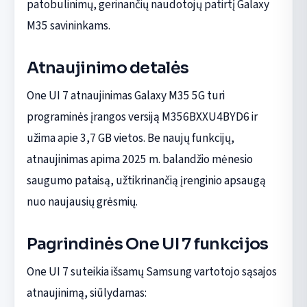
patobulinimų, gerinančių naudotojų patirtį Galaxy
M35 savininkams.
Atnaujinimo detalės
One UI 7 atnaujinimas Galaxy M35 5G turi
programinės įrangos versiją M356BXXU4BYD6 ir
užima apie 3,7 GB vietos. Be naujų funkcijų,
atnaujinimas apima 2025 m. balandžio mėnesio
saugumo pataisą, užtikrinančią įrenginio apsaugą
nuo naujausių grėsmių.
Pagrindinės One UI 7 funkcijos
One UI 7 suteikia išsamų Samsung vartotojo sąsajos
atnaujinimą, siūlydamas: