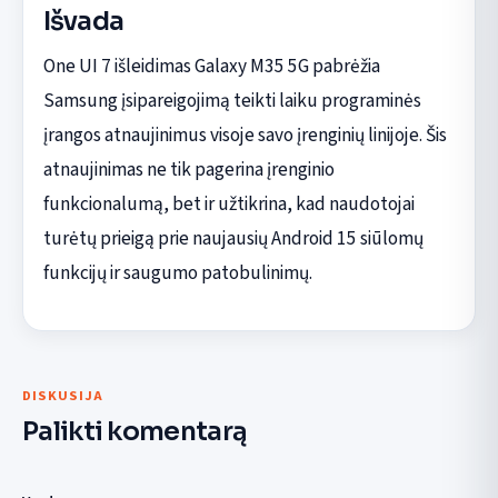
Išvada
One UI 7 išleidimas Galaxy M35 5G pabrėžia
Samsung įsipareigojimą teikti laiku programinės
įrangos atnaujinimus visoje savo įrenginių linijoje. Šis
atnaujinimas ne tik pagerina įrenginio
funkcionalumą, bet ir užtikrina, kad naudotojai
turėtų prieigą prie naujausių Android 15 siūlomų
funkcijų ir saugumo patobulinimų.
DISKUSIJA
Palikti komentarą