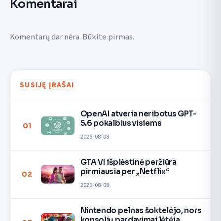
Komentarai
Komentarų dar nėra. Būkite pirmas.
SUSIJĘ ĮRAŠAI
OpenAI atveria neribotus GPT-
5.6 pokalbius visiems
01
2026-08-08
GTA VI išplėstinė peržiūra
pirmiausia per „Netflix“
02
2026-08-08
Nintendo pelnas šoktelėjo, nors
konsolių pardavimai lėtėja