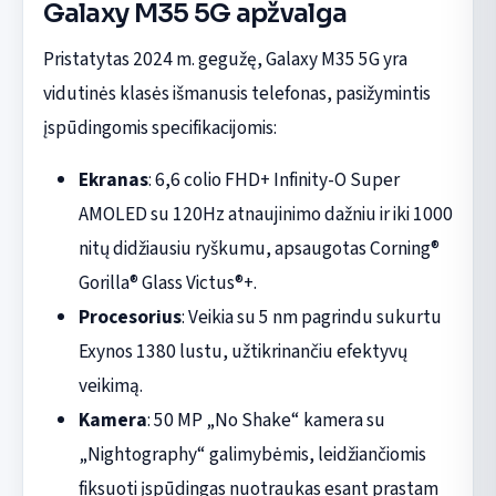
Galaxy M35 5G apžvalga
Pristatytas 2024 m. gegužę, Galaxy M35 5G yra
vidutinės klasės išmanusis telefonas, pasižymintis
įspūdingomis specifikacijomis:
Ekranas
: 6,6 colio FHD+ Infinity-O Super
AMOLED su 120Hz atnaujinimo dažniu ir iki 1000
nitų didžiausiu ryškumu, apsaugotas Corning®
Gorilla® Glass Victus®+.
Procesorius
: Veikia su 5 nm pagrindu sukurtu
Exynos 1380 lustu, užtikrinančiu efektyvų
veikimą.
Kamera
: 50 MP „No Shake“ kamera su
„Nightography“ galimybėmis, leidžiančiomis
fiksuoti įspūdingas nuotraukas esant prastam