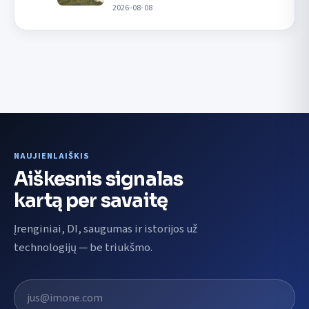
2026-08-08
NAUJIENLAIŠKIS
Aiškesnis signalas
kartą per savaitę
Įrenginiai, DI, saugumas ir istorijos už
technologijų — be triukšmo.
El. pašto adresas