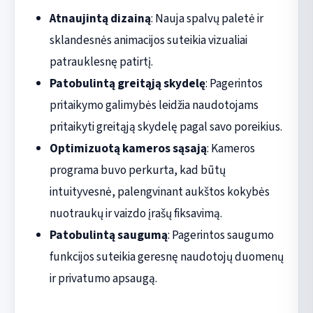
Atnaujintą dizainą
: Nauja spalvų paletė ir
sklandesnės animacijos suteikia vizualiai
patrauklesnę patirtį.
Patobulintą greitąją skydelę
: Pagerintos
pritaikymo galimybės leidžia naudotojams
pritaikyti greitąją skydelę pagal savo poreikius.
Optimizuotą kameros sąsają
: Kameros
programa buvo perkurta, kad būtų
intuityvesnė, palengvinant aukštos kokybės
nuotraukų ir vaizdo įrašų fiksavimą.
Patobulintą saugumą
: Pagerintos saugumo
funkcijos suteikia geresnę naudotojų duomenų
ir privatumo apsaugą.