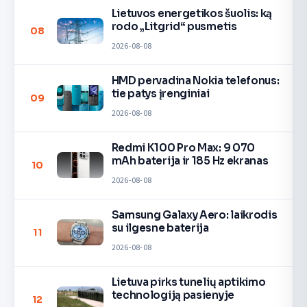
Lietuvos energetikos šuolis: ką
rodo „Litgrid“ pusmetis
08
2026-08-08
HMD pervadina Nokia telefonus:
tie patys įrenginiai
09
2026-08-08
Redmi K100 Pro Max: 9 070
mAh baterija ir 185 Hz ekranas
10
2026-08-08
Samsung Galaxy Aero: laikrodis
su ilgesne baterija
11
2026-08-08
Lietuva pirks tunelių aptikimo
technologiją pasienyje
12