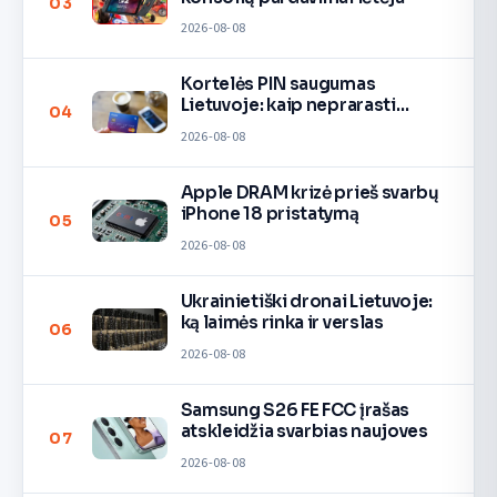
03
2026-08-08
Kortelės PIN saugumas
Lietuvoje: kaip neprarasti
04
pinigų
2026-08-08
Apple DRAM krizė prieš svarbų
iPhone 18 pristatymą
05
2026-08-08
Ukrainietiški dronai Lietuvoje:
ką laimės rinka ir verslas
06
2026-08-08
Samsung S26 FE FCC įrašas
atskleidžia svarbias naujoves
07
2026-08-08