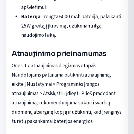
apšvietimui.
Baterija
: Įrengta 6000 mAh baterija, palaikanti
25W greitąjį įkrovimą, užtikrinanti ilgą
naudojimo laiką.
Atnaujinimo prieinamumas
One UI 7 atnaujinimas diegiamas etapais.
Naudotojams patariama patikrinti atnaujinimą,
eikite į Nustatymai > Programinės įrangos
atnaujinimas > Atsisiųsti ir įdiegti. Prieš pradedant
atnaujinimą, rekomenduojama sukurti svarbių
duomenų atsarginę kopiją ir užtikrinti, kad įrenginys
turėtų pakankamai baterijos energijos.