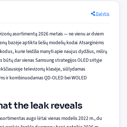
Dalytis
vizorių asortimentą 2026 metais — ne vienu ar dviem
menų bazėje aptikta šešių modelių kodai. Atsarginėms
dus, kurie leidžia manyti apie naujus dydžius, mišrų
nis būtų dar vienas Samsung strategijos OLED srityje
kščiausioje televizorių klasėje, siūlydamas
ijoms ir kombinuodamas QD-OLED bei WOLED
hat the leak reveals
sortimentas augo lėtai: vienas modelis 2022 m., du