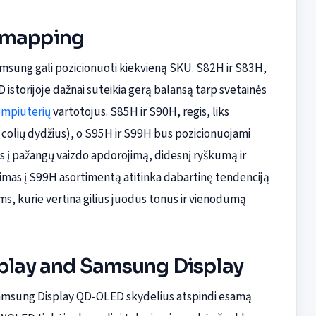
t mapping
 Samsung gali pozicionuoti kiekvieną SKU. S82H ir S83H,
 istorijoje dažnai suteikia gerą balansą tarp svetainės
mpiuterių
vartotojus. S85H ir S90H, regis, liks
 colių dydžius), o S95H ir S99H bus pozicionuojami
tos į pažangų vaizdo apdorojimą, didesnį ryškumą ir
imas į S99H asortimentą atitinka dabartinę tendenciją
ams, kurie vertina gilius juodus tonus ir vienodumą
splay and Samsung Display
amsung Display QD-OLED skydelius atspindi esamą