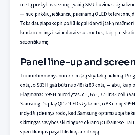
metų prekybos sezoną. Įvairių SKU buvimas signalizuo
— nuo pirkėjų, ieškančių prieinamų OLED televizorių dy
Toks daugiapakopis požiūris gali daryti įtaką mažme
konkurencingai kainodarai visus metus, taip pat skatint
sezoniškumą.
Panel line-up and screen 
Turimi duomenys nurodo mišrų skydelių tiekimą. Pro
colių, o S83H gali būti nuo 48 iki 83 colių — abu, ka
Flagmanas S99H nurodytas 55-, 65-, 77- ir 83 colių va
Samsung Display QD-OLED skydelius, o 83 colių S99H
ir dydžių derinys rodo, kad Samsung optimizuoja tiek
skirtingas savybes skirtingose ekrano įstrižainėse. Tai t
specifikacijas pagal tikslinę auditoriją.