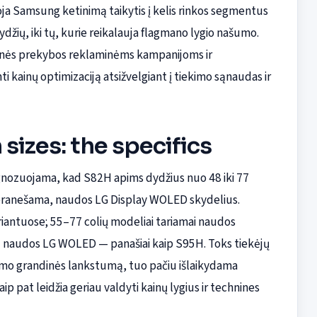
ja Samsung ketinimą taikytis į kelis rinkos segmentus
džių, iki tų, kurie reikalauja flagmano lygio našumo.
ninės prekybos reklaminėms kampanijoms ir
i kainų optimizaciją atsižvelgiant į tiekimo sąnaudas ir
sizes: the specifics
gnozuojama, kad S82H apims dydžius nuo 48 iki 77
ip pranešama, naudos LG Display WOLED skydelius.
riantuose; 55–77 colių modeliai tariamai naudos
 naudos LG WOLED — panašiai kaip S95H. Toks tiekėjų
imo grandinės lankstumą, tuo pačiu išlaikydama
aip pat leidžia geriau valdyti kainų lygius ir technines