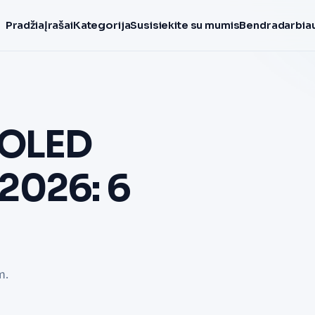
Pradžia
Įrašai
Kategorija
Susisiekite su mumis
Bendradarbiau
 OLED
ą 2026: 6
m.