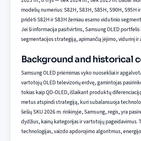
2023 m., o trys — tiek 2024 m., tiek 2025 m. Dabar v
modelių numerius: S82H, S83H, S85H, S90H, S95H ir 
pridėti S82H ir S83H žemiau esamo vidutinio segmento
Jei ši informacija pasitvirtins, Samsung OLED portfelis 
segmentacijos strategiją, apimančią įėjimo, vidurinį i
Background and historical 
Samsung OLED priėmimas vyko nuosekliai ir apgalvotai. 
vartotojų OLED televizorių erdvę, gamintojas pasirinko
tokias kaip QD-OLED, išlaikant produktų diferenciacij
metus atspindi strategiją, kuri subalansuoja technologi
šešių SKU 2026 m. rinkinyje, Samsung, regis, yra pasire
dydžius, kainų kategorijas ir vartotojų pageidavimus. Ta
technologijas, vaizdo apdorojimo algoritmus, energijo