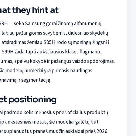
t they hint at
99H — seka Samsung gerai žinomą alfanumerinį
u labiau pažangiomis savybėmis, didesniais skydelių
H atsiradimas žemiau S85H rodo sąmoningą žingsnį į
o S99H žada tapti aukščiausios klasės flagmanu,
škumas, spalvų kokybė ir pažangus vaizdo apdorojimas.
ie modelių numeriai yra pirmasis naudingas
ionavimą ir segmentaciją.
et positioning
asirodo kelis mėnesius prieš oficialius produktų
 ankstesniais metais, šie modeliai galėtų būti
r suplanuotus pranešimus žiniasklaidai prieš 2026