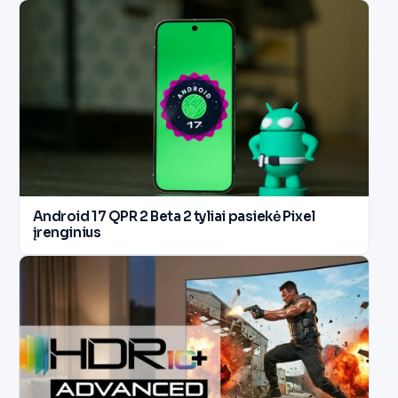
Android 17 QPR 2 Beta 2 tyliai pasiekė Pixel
įrenginius