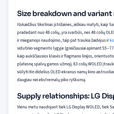
Size breakdown and varian
Išskaidžius tikėtinas įstrižaines, aiškiau matyti, kaip
pradedant nuo 48 colių, yra svarbūs, nes 48 colių OLED
ir miegamojo naudojimo, taip pat traukia žaidėjus ir
ko
vidutinio segmento lygyje (greičiausiai apimant 55–77
kaip aukščiausios klasės ir flagmano linijos, orientuo
platesnę spalvų gamos užmojį. 83 colių WOLED įtrauk
siūlyti itin didelius OLED ekranus namų kino aistruoli
daugiau nei ekstremalų piko ryškumą.
Supply relationships: LG Di
Vienu metu naudojant tiek LG Display WOLED, tiek S