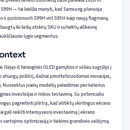
idinė prekės ženklo duomenų bazė pateikia 2026 m.
S99H — tai leidžia manyti, kad Samsung planuoja
 ir pozicionuoti S99H virš S95H kaip naują flagmaną.
išaugtų iki šešių atskirų SKU ir suteiktų aiškesnę
r aukščiausio lygio segmentus.
context
Išėjęs iš tiesioginės OLED gamybos ir vėliau sugrįžęs į
 atsargų požiūrį, dažnai prioritetizuodamas inovacijas,
ą. Nuoseklus įvairių modelių paleidimas per kelerius
nes investicijas ir rinkos testavimą. Su potencialiu
ngęs pagreitinti plėtrą, kad atitiktų skirtingus ekrano
i gali reikšti intensyvesnį investavimą į ekrano
s vartojimo optimizaciją ir tiekimo grandinės valdymą.