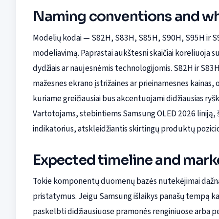
Naming conventions and wha
Modelių kodai — S82H, S83H, S85H, S90H, S95H ir S
modeliavimą. Paprastai aukštesni skaičiai koreliuoja s
dydžiais ar naujesnėmis technologijomis. S82H ir S83
mažesnes ekrano įstrižaines ar prieinamesnes kainas, 
kuriame greičiausiai bus akcentuojami didžiausias ry
Vartotojams, stebintiems Samsung OLED 2026 liniją, š
indikatorius, atskleidžiantis skirtingų produktų pozic
Expected timeline and mark
Tokie komponentų duomenų bazės nutekėjimai dažnai p
pristatymus. Jeigu Samsung išlaikys panašų tempą kaip
paskelbti didžiausiuose pramonės renginiuose arba pe