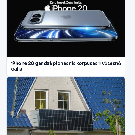
iPhone 20 gandai: plonesnis korpusas ir vėsesnė
galia