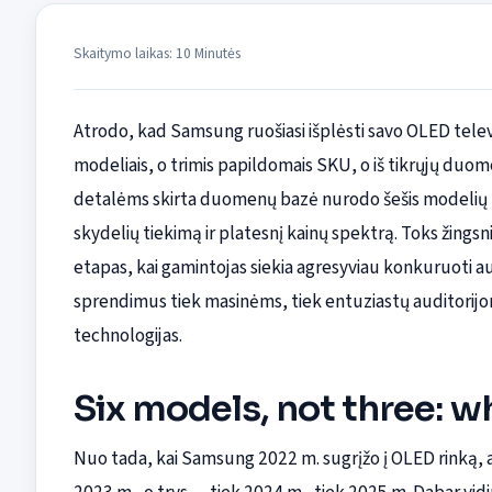
Skaitymo laikas: 10 Minutės
Atrodo, kad Samsung ruošiasi išplėsti savo OLED tele
modeliais, o trimis papildomais SKU, o iš tikrųjų duo
detalėms skirta duomenų bazė nurodo šešis modelių ko
skydelių tiekimą ir platesnį kainų spektrą. Toks žings
etapas, kai gamintojas siekia agresyviau konkuruoti au
sprendimus tiek masinėms, tiek entuziastų auditor
technologijas.
Six models, not three: w
Nuo tada, kai Samsung 2022 m. sugrįžo į OLED rinką, a