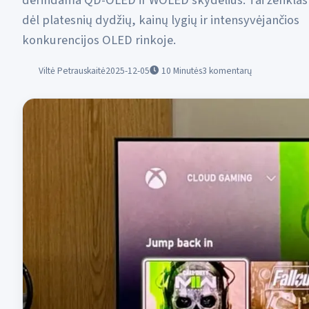
derindama QD-OLED ir WOLED skydelius. Tai ženklas
dėl platesnių dydžių, kainų lygių ir intensyvėjančios
konkurencijos OLED rinkoje.
Viltė Petrauskaitė
2025-12-05
10
Minutės
3 komentarų