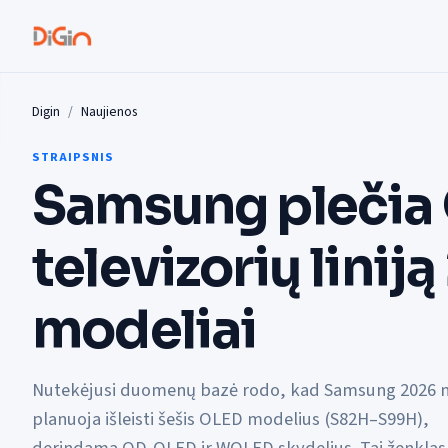
Digin
Naujienos
STRAIPSNIS
Samsung plečia
televizorių linij
modeliai
Nutekėjusi duomenų bazė rodo, kad Samsung 2026 
planuoja išleisti šešis OLED modelius (S82H–S99H),