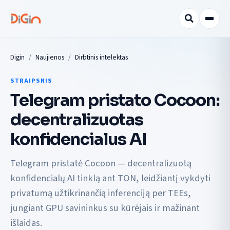
Digin
Naujienos
Dirbtinis intelektas
STRAIPSNIS
Telegram pristato Cocoon:
decentralizuotas
konfidencialus AI
Telegram pristatė Cocoon — decentralizuotą
konfidencialų AI tinklą ant TON, leidžiantį vykdyti
privatumą užtikrinančią inferenciją per TEEs,
jungiant GPU savininkus su kūrėjais ir mažinant
išlaidas.