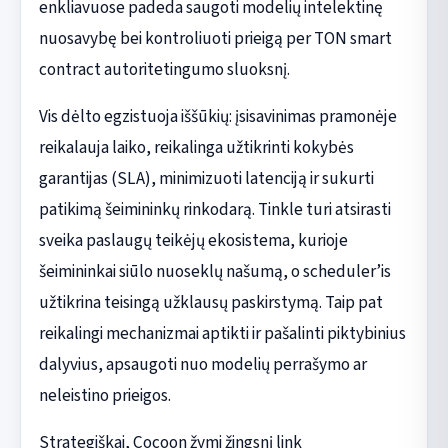
enkliavuose padeda saugoti modelių intelektinę
nuosavybę bei kontroliuoti prieigą per TON smart
contract autoritetingumo sluoksnį.
Vis dėlto egzistuoja iššūkių: įsisavinimas pramonėje
reikalauja laiko, reikalinga užtikrinti kokybės
garantijas (SLA), minimizuoti latenciją ir sukurti
patikimą šeimininkų rinkodarą. Tinkle turi atsirasti
sveika paslaugų teikėjų ekosistema, kurioje
šeimininkai siūlo nuoseklų našumą, o scheduler’is
užtikrina teisingą užklausų paskirstymą. Taip pat
reikalingi mechanizmai aptikti ir pašalinti piktybinius
dalyvius, apsaugoti nuo modelių perrašymo ar
neleistino prieigos.
Strategiškai, Cocoon žymi žingsnį link