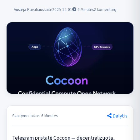
Austėja Kavaliauskaitė
2025-12-01
6
Minutės
2 komentarų
Dalytis
Skaitymo laikas: 6 Minutės
Telegram pristatė Cocoon — decentralizuotą,