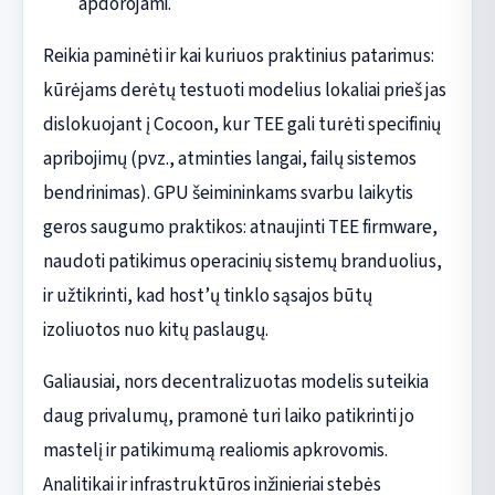
apdorojami.
Reikia paminėti ir kai kuriuos praktinius patarimus:
kūrėjams derėtų testuoti modelius lokaliai prieš jas
dislokuojant į Cocoon, kur TEE gali turėti specifinių
apribojimų (pvz., atminties langai, failų sistemos
bendrinimas). GPU šeimininkams svarbu laikytis
geros saugumo praktikos: atnaujinti TEE firmware,
naudoti patikimus operacinių sistemų branduolius,
ir užtikrinti, kad host’ų tinklo sąsajos būtų
izoliuotos nuo kitų paslaugų.
Galiausiai, nors decentralizuotas modelis suteikia
daug privalumų, pramonė turi laiko patikrinti jo
mastelį ir patikimumą realiomis apkrovomis.
Analitikai ir infrastruktūros inžinieriai stebės