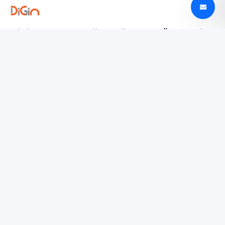
Digin - Technologijų naujienos, apžvalgos ir
tendencijos Lietuvoje
digin.lt – naujausios technologijų naujienos, išsamios
apžvalgos, įrenginių testai ir AI, mobilieji telefonai,
automobilių technologijos ir dar daugiau.
TYRINĖTI
Paslaugų teikimo sąlygos
Privatumo politika
SUSISIEKTI