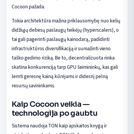
Cocoon pažada.
Tokia architektūra mažina priklausomybę nuo kelių
didžiųjų debesų paslaugų teikėjų (hyperscalers), o
tai gali pagerinti paslaugų kainodarą, padidinti
infrastruktūros diversifikaciją ir sumažinti vieno
taško gedimo riziką. Be to, decentralizuota rinka
skatina konkurenciją tarp GPU šeimininkų, kas gali
lemti geresnę kainą kūrėjams ir didesnį pelną
resursų savininkams.
Kaip Cocoon veikia —
technologija po gaubtu
Sistema naudoja TON kaip apskaitos knygą ir