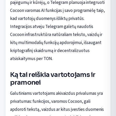
pajėgumų ir kūrėjų, o Telegram planuoja integruoti
Cocoon varomas AI funkcijas į savo programėlę taip,
kad vartotojų duomenys išliktų privatūs.
Integracijos atveju Telegram galėtų naudotis
Cocoon infrastruktūra natūraliam teksto, vaizdų ir
kitų multimodalių funkcijų apdorojimui, išsaugant
kriptografinį skaidrumą ir decentralizuotus
atsiskaitymus per TON.
Ką tai reiškia vartotojams ir
pramonei
Galutiniams vartotojams akivaizdus privalumas yra
privatumas: funkcijos, varomos Cocoon, gali
apdoroti tekstą, vaizdus ar kitus įvesties duomenis