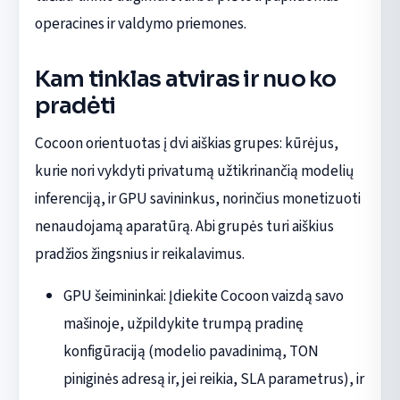
operacines ir valdymo priemones.
Kam tinklas atviras ir nuo ko
pradėti
Cocoon orientuotas į dvi aiškias grupes: kūrėjus,
kurie nori vykdyti privatumą užtikrinančią modelių
inferenciją, ir GPU savininkus, norinčius monetizuoti
nenaudojamą aparatūrą. Abi grupės turi aiškius
pradžios žingsnius ir reikalavimus.
GPU šeimininkai: Įdiekite Cocoon vaizdą savo
mašinoje, užpildykite trumpą pradinę
konfigūraciją (modelio pavadinimą, TON
piniginės adresą ir, jei reikia, SLA parametrus), ir