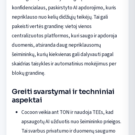
konfidencialaus, paskirstyto AI apdorojimo, kuris
nepriklauso nuo kelių didžiųjų teikėjų. Tai gali
pakeisti vertės grandinę: vietoj vienos
centralizuotos platformos, kuri saugo ir apdoroja
duomenis, atsiranda daug nepriklausomų
šeimininkų, kurių kiekvienas gali dalyvauti pagal
skaidrias taisykles ir automatinius mokėjimus per
blokų grandinę.
Greiti svarstymai ir techniniai
aspektai
Cocoon veikia ant TON ir naudoja TEEs, kad
apsaugotų AI užduotis nuo šeimininko prieigos.
Tai svarbus privatumo ir duomenų saugumo