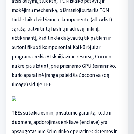
atsiskaitymų sluoksnį. TON išlaiko paskyrų ir
mokėjimų mechaniką, o išmanioji sutartis TON
tinkle laiko leidžiamųjų komponentų (allowlist)
sąrašą: patvirtintų hash’ų ir adresų rinkinį,
užtikrinantį, kad tinkle dalyvautų tik patikimi ir
autentifikuoti komponentai. Kai kūrėjui ar
programai reikia AI skaičiavimo resursų, Cocoon
nukreipia užduotį prie prieinamo GPU šeimininko,
kurio aparatinė įranga paleidžia Cocoon vaizdą
(image) viduje TEE.
TEEs suteikia esminį privatumo garantą: kodo ir
duomenų apdorojimas enkliave (enclave) yra
apsaugotas nuo šeimininko operacinės sistemos ir