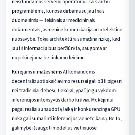
neišduodamos serverio operatoriui. Tai svarbu
programėlėms, kuriose dirbama su jautriais
duomenimis — teisiniais ar medicininiais
dokumentais, asmenine komunikacija ar intelektine
nuosavybe. Tokia architektūra sumažina riziką, kad
jautri informacija bus peržiūrėta, saugoma ar
nupirkinėjama be tinkamo leidimo.
Kūrėjams ir mažesnėms AI komandoms
decentralizuoti skaičiavimo resursai gali būti pigesni
nei tradiciniai debesų tiekėjai, ypač jeigu vykdomi
inferencijos intensyvūs darbo krūviai. Mokėjimai
pagal realiai sunaudotą laiką ir konkurencinga GPU
rinka gali sumažinti inferencijos vieneto kainą. Be to,
galimybė išsaugoti modelius vietiniuose