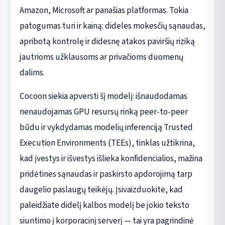
Amazon, Microsoft ar panašias platformas. Tokia
patogumas turi ir kainą: dideles mokesčių sąnaudas,
apribotą kontrolę ir didesnę atakos paviršių riziką
jautrioms užklausoms ar privačioms duomenų
dalims.
Cocoon siekia apversti šį modelį: išnaudodamas
nenaudojamas GPU resursų rinką peer-to-peer
būdu ir vykdydamas modelių inferenciją Trusted
Execution Environments (TEEs), tinklas užtikrina,
kad įvestys ir išvestys išlieka konfidencialios, mažina
pridėtines sąnaudas ir paskirsto apdorojimą tarp
daugelio paslaugų teikėjų. Įsivaizduokite, kad
paleidžiate didelį kalbos modelį be jokio teksto
siuntimo į korporacinį serverį — tai yra pagrindinė