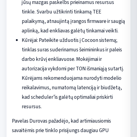
jūsų mazgas paskelbs prieinamus resursus
tinkle. Svarbu užtikrinti tinkamą TEE
palaikymą, atnaujintą įrangos firmware ir saugią
aplinką, kad enkliavas galėtų tinkamai veikti.
Kūrėjai: Pateikite užduotis į Cocoon sistemą;
tinklas suras suderinamus šeimininkus ir paleis
darbo krūvį enkliavuose. Mokėjimai ir
autorizacija vykdomi per TON išmaniąją sutartį.
Kūrėjams rekomenduojama nurodyti modelio
reikalavimus, numatomą latenciją ir biudžetą,
kad scheduler’is galėtų optimaliai priskirti
resursus.
Pavelas Durovas pažadėjo, kad artimiausiomis
savaitėmis prie tinklo prisijungs daugiau GPU