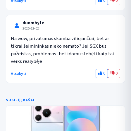
0
0
Atsakyti
duombyte
2025-12-02
Na wow, privatumas skamba viliojančiai, bet ar 
tikrai šeimininkas nieko nemato? Jei SGX bus 
pažeistas, problemos.. bet idomu stebėti kaip tai 
veiks realybėje
0
0
Atsakyti
SUSIJĘ ĮRAŠAI