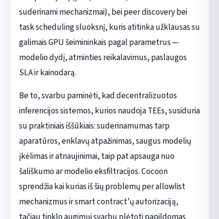
suderinami mechanizmai), bei peer discovery bei
task scheduling sluoksnį, kuris atitinka užklausas su
galimais GPU šeimininkais pagal parametrus —
modelio dydį, atminties reikalavimus, paslaugos
SLA ir kainodarą.
Be to, svarbu paminėti, kad decentralizuotos
inferencijos sistemos, kurios naudoja TEEs, susiduria
su praktiniais iššūkiais: suderinamumas tarp
aparatūros, enklavų atpažinimas, saugus modelių
įkėlimas ir atnaujinimai, taip pat apsauga nuo
šališkumo ar modelio eksfiltracijos. Cocoon
sprendžia kai kurias iš šių problemų per allowlist
mechanizmus ir smart contract’ų autorizaciją,
tačiau tinklo augimui svarbu plėtoti papildomas