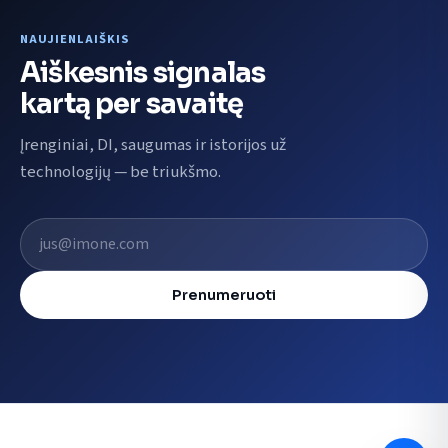
NAUJIENLAIŠKIS
Aiškesnis signalas
kartą per savaitę
Įrenginiai, DI, saugumas ir istorijos už
technologijų — be triukšmo.
El. pašto adresas
Prenumeruoti