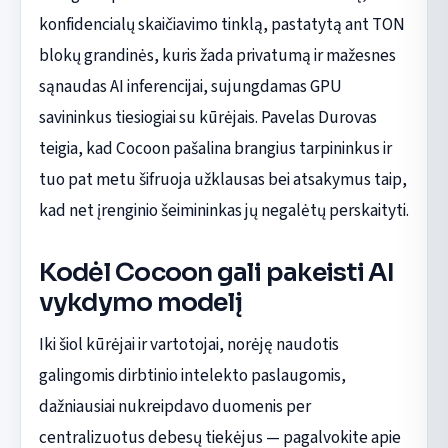
konfidencialų skaičiavimo tinklą, pastatytą ant TON
blokų grandinės, kuris žada privatumą ir mažesnes
sąnaudas AI inferencijai, sujungdamas GPU
savininkus tiesiogiai su kūrėjais. Pavelas Durovas
teigia, kad Cocoon pašalina brangius tarpininkus ir
tuo pat metu šifruoja užklausas bei atsakymus taip,
kad net įrenginio šeimininkas jų negalėtų perskaityti.
Kodėl Cocoon gali pakeisti AI
vykdymo modelį
Iki šiol kūrėjai ir vartotojai, norėję naudotis
galingomis dirbtinio intelekto paslaugomis,
dažniausiai nukreipdavo duomenis per
centralizuotus debesų tiekėjus — pagalvokite apie