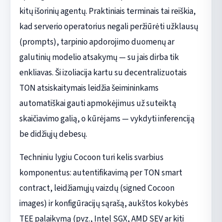
kitų išorinių agentų. Praktiniais terminais tai reiškia,
kad serverio operatorius negali peržiūrėti užklausų
(prompts), tarpinio apdorojimo duomenų ar
galutinių modelio atsakymų — su jais dirba tik
enkliavas. Ši izoliacija kartu su decentralizuotais
TON atsiskaitymais leidžia šeimininkams
automatiškai gauti apmokėjimus už suteiktą
skaičiavimo galią, o kūrėjams — vykdyti inferenciją
be didžiųjų debesų.
Techniniu lygiu Cocoon turi kelis svarbius
komponentus: autentifikavimą per TON smart
contract, leidžiamųjų vaizdų (signed Cocoon
images) ir konfigūracijų sąrašą, aukštos kokybės
TEE palaikymą (pvz., Intel SGX, AMD SEV ar kiti