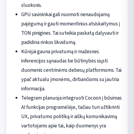
sluoksnis.
GPU savininkai gali nuomoti nenaudojamą
pajėgumą ir gauti momentinius atsiskaitymus į
TON pinigines. Tai suteikia paskatą dalyvauti ir
padidina rinkos likvidumą.
Kūrėjai gauna privatumą ir mažesnes
inferencijos sąnaudas be būtinybės siųsti
duomenis centrinėms debesų platformoms. Tai
ypač aktualu įmonėms, dirbančioms su jautria
informacija.
Telegram planuoja integruoti Cocoon į būsimas
AI funkcijas programėlėje, tačiau turi užtikrinti
UX, privatumo politiką ir aiškų komunikavimą
vartotojams apie tai, kaip duomenys yra