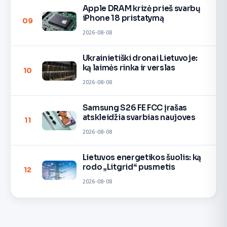
Apple DRAM krizė prieš svarbų
iPhone 18 pristatymą
09
2026-08-08
Ukrainietiški dronai Lietuvoje:
ką laimės rinka ir verslas
10
2026-08-08
Samsung S26 FE FCC įrašas
atskleidžia svarbias naujoves
11
2026-08-08
Lietuvos energetikos šuolis: ką
rodo „Litgrid“ pusmetis
12
2026-08-08