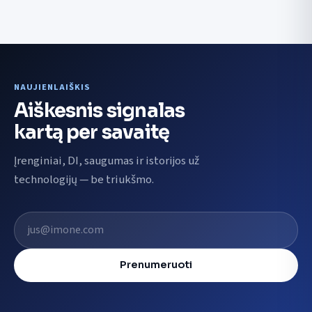
NAUJIENLAIŠKIS
Aiškesnis signalas
kartą per savaitę
Įrenginiai, DI, saugumas ir istorijos už
technologijų — be triukšmo.
El. pašto adresas
Prenumeruoti