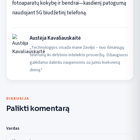
fotoaparatų kokybę ir bendrai—kasdienį patogumą
naudojant 5G biudžetinį telefoną.
Austėja Kavaliauskaitė
„Technologijos visada mane žavėjo – nuo išmaniųjų
telefonų iki dirbtinio intelekto proveržių. Džiaugiuosi
galėdama dalintis naujienomis su jumis kiekvieną
dieną.“
DISKUSIJA
Palikti komentarą
Vardas