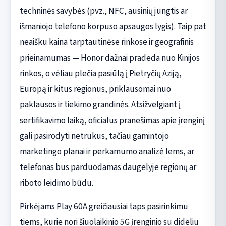
techninės savybės (pvz., NFC, ausinių jungtis ar
išmaniojo telefono korpuso apsaugos lygis). Taip pat
neaišku kaina tarptautinėse rinkose ir geografinis
prieinamumas — Honor dažnai pradeda nuo Kinijos
rinkos, o vėliau plečia pasiūlą į Pietryčių Aziją,
Europą ir kitus regionus, priklausomai nuo
paklausos ir tiekimo grandinės. Atsižvelgiant į
sertifikavimo laiką, oficialus pranešimas apie įrenginį
gali pasirodyti netrukus, tačiau gamintojo
marketingo planai ir perkamumo analizė lems, ar
telefonas bus parduodamas daugelyje regionų ar
riboto leidimo būdu.
Pirkėjams Play 60A greičiausiai taps pasirinkimu
tiems, kurie nori šiuolaikinio 5G įrenginio su dideliu