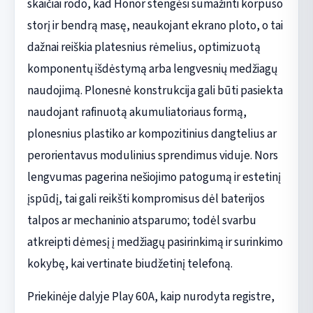
skaičiai rodo, kad Honor stengėsi sumažinti korpuso
storį ir bendrą masę, neaukojant ekrano ploto, o tai
dažnai reiškia platesnius rėmelius, optimizuotą
komponentų išdėstymą arba lengvesnių medžiagų
naudojimą. Plonesnė konstrukcija gali būti pasiekta
naudojant rafinuotą akumuliatoriaus formą,
plonesnius plastiko ar kompozitinius dangtelius ar
perorientavus modulinius sprendimus viduje. Nors
lengvumas pagerina nešiojimo patogumą ir estetinį
įspūdį, tai gali reikšti kompromisus dėl baterijos
talpos ar mechaninio atsparumo; todėl svarbu
atkreipti dėmesį į medžiagų pasirinkimą ir surinkimo
kokybę, kai vertinate biudžetinį telefoną.
Priekinėje dalyje Play 60A, kaip nurodyta registre,