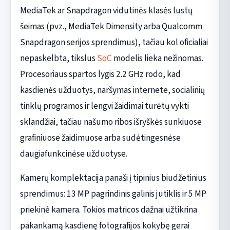
MediaTek ar Snapdragon vidutinės klasės lustų
šeimas (pvz., MediaTek Dimensity arba Qualcomm
Snapdragon serijos sprendimus), tačiau kol oficialiai
nepaskelbta, tikslus
SoC
modelis lieka nežinomas.
Procesoriaus spartos lygis 2.2 GHz rodo, kad
kasdienės užduotys, naršymas internete, socialinių
tinklų programos ir lengvi žaidimai turėtų vykti
sklandžiai, tačiau našumo ribos išryškės sunkiuose
grafiniuose žaidimuose arba sudėtingesnėse
daugiafunkcinėse užduotyse.
Kamerų komplektacija panaši į tipinius biudžetinius
sprendimus: 13 MP pagrindinis galinis jutiklis ir 5 MP
priekinė kamera. Tokios matricos dažnai užtikrina
pakankamą kasdienę fotografijos kokybę gerai