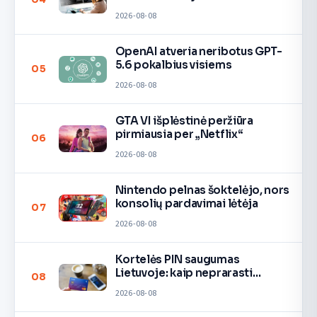
2026-08-08
OpenAI atveria neribotus GPT-
5.6 pokalbius visiems
05
2026-08-08
GTA VI išplėstinė peržiūra
pirmiausia per „Netflix“
06
2026-08-08
Nintendo pelnas šoktelėjo, nors
konsolių pardavimai lėtėja
07
2026-08-08
Kortelės PIN saugumas
Lietuvoje: kaip neprarasti
08
pinigų
2026-08-08