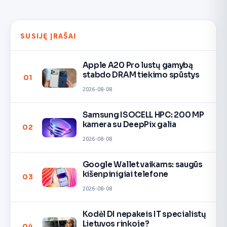
SUSIJĘ ĮRAŠAI
Apple A20 Pro lustų gamybą
stabdo DRAM tiekimo spūstys
01
2026-08-08
Samsung ISOCELL HPC: 200 MP
kamera su DeepPix galia
02
2026-08-08
Google Wallet vaikams: saugūs
kišenpinigiai telefone
03
2026-08-08
Kodėl DI nepakeis IT specialistų
Lietuvos rinkoje?
04