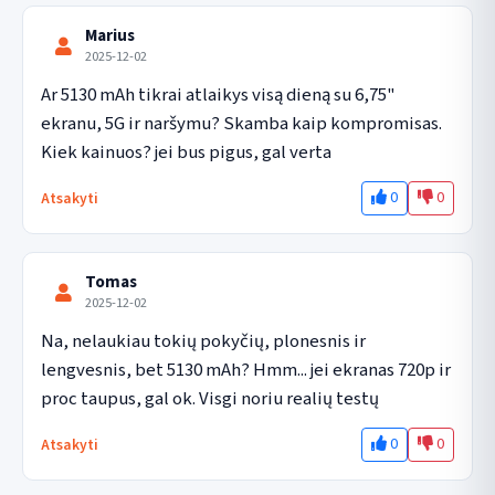
Marius
2025-12-02
Ar 5130 mAh tikrai atlaikys visą dieną su 6,75" 
ekranu, 5G ir naršymu? Skamba kaip kompromisas. 
Kiek kainuos? jei bus pigus, gal verta
0
0
Atsakyti
Tomas
2025-12-02
Na, nelaukiau tokių pokyčių, plonesnis ir 
lengvesnis, bet 5130 mAh? Hmm... jei ekranas 720p ir 
proc taupus, gal ok. Visgi noriu realių testų
0
0
Atsakyti