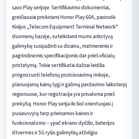
savo Play serijoje. Sertifikavimo dokumentai,
greičiausiai priskiriami Honor Play 60A, pasirodė
Kinijos „Telecom Equipment Terminal Network“
duomenų bazėje, suteikdami mums ankstyvą
galimybę susipažinti su dizainu, matmenimis ir
pagrindinėmis specifikacijomis dar prieš oficialų
pristatymą. Tokie sertifikatai dažnai leidžia
prognozuoti telefonų pozicionavimą rinkoje,
planuojamą kainų lygį ir galimą pardavimo laikotarpį
regionuose, kur registracija yra privaloma prieš
prekybą. Honor Play serija iki šiol orientuojasi į
pusiausvyrą tarp prieinamos kainos ir
funkcionalumo – ypač ekrano dydžio, baterijos
ištvermės ir 5G ryšio galimybių atžvilgiu.