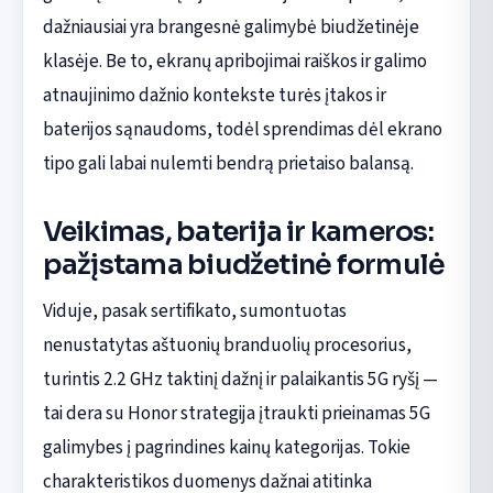
dažniausiai yra brangesnė galimybė biudžetinėje
klasėje. Be to, ekranų apribojimai raiškos ir galimo
atnaujinimo dažnio kontekste turės įtakos ir
baterijos sąnaudoms, todėl sprendimas dėl ekrano
tipo gali labai nulemti bendrą prietaiso balansą.
Veikimas, baterija ir kameros:
pažįstama biudžetinė formulė
Viduje, pasak sertifikato, sumontuotas
nenustatytas aštuonių branduolių procesorius,
turintis 2.2 GHz taktinį dažnį ir palaikantis 5G ryšį —
tai dera su Honor strategija įtraukti prieinamas 5G
galimybes į pagrindines kainų kategorijas. Tokie
charakteristikos duomenys dažnai atitinka