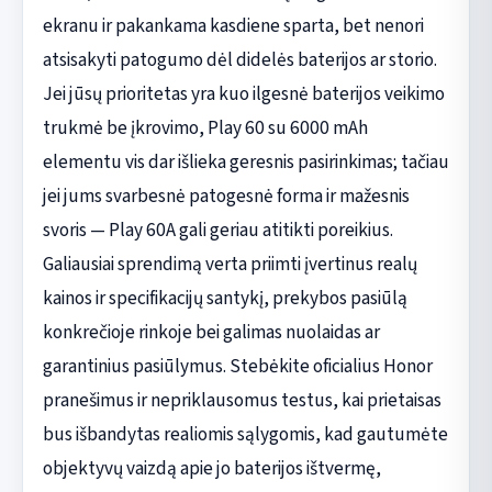
ekranu ir pakankama kasdiene sparta, bet nenori
atsisakyti patogumo dėl didelės baterijos ar storio.
Jei jūsų prioritetas yra kuo ilgesnė baterijos veikimo
trukmė be įkrovimo, Play 60 su 6000 mAh
elementu vis dar išlieka geresnis pasirinkimas; tačiau
jei jums svarbesnė patogesnė forma ir mažesnis
svoris — Play 60A gali geriau atitikti poreikius.
Galiausiai sprendimą verta priimti įvertinus realų
kainos ir specifikacijų santykį, prekybos pasiūlą
konkrečioje rinkoje bei galimas nuolaidas ar
garantinius pasiūlymus. Stebėkite oficialius Honor
pranešimus ir nepriklausomus testus, kai prietaisas
bus išbandytas realiomis sąlygomis, kad gautumėte
objektyvų vaizdą apie jo baterijos ištvermę,