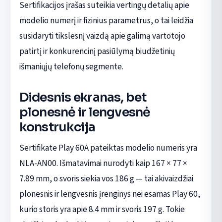
Sertifikacijos įrašas suteikia vertingų detalių apie
modelio numerį ir fizinius parametrus, o tai leidžia
susidaryti tikslesnį vaizdą apie galimą vartotojo
patirtį ir konkurencinį pasiūlymą biudžetinių
išmaniųjų telefonų segmente.
Didesnis ekranas, bet
plonesnė ir lengvesnė
konstrukcija
Sertifikate Play 60A pateiktas modelio numeris yra
NLA-AN00. Išmatavimai nurodyti kaip 167 × 77 ×
7.89 mm, o svoris siekia vos 186 g — tai akivaizdžiai
plonesnis ir lengvesnis įrenginys nei esamas Play 60,
kurio storis yra apie 8.4 mm ir svoris 197 g. Tokie