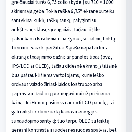
greičiausiai turės 6,75 colio skydelį su 720 × 1600
skiriamąja geba. Tokia raiška 6,75“ ekrane suteiks
santykinai kuklų taškų tankį, palyginti su
aukštesnės klasės įrenginiais, tačiau ji išliks
pakankama kasdieniam naršymui, socialinių tinklų
turiniui ir vaizdo peržiūrai. Sąraše nepatvirtinta
ekranų atnaujinimo dažnis ar panelės tipas (pvz.,
IPS/LCD ar OLED), tačiau didesnė ekrano įstrižainė
bus patraukli tiems vartotojams, kurie ieško
erdvaus vaizdo žiniasklaidos leistruose arba
paprastam žaidimų pramogavimui už prieinamą
kainą. Jei Honor pasirinks naudoti LCD panelę, tai
gali reikšti optimizuotą kainos ir energijos
sunaudojimo santykį; tuo tarpu OLED suteiktų
geresnį kontrastą ir juodesnes juodas spalvas, bet