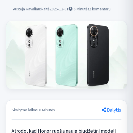
Austėja Kavaliauskaitė
2025-12-01
6
Minutės
2 komentarų
Dalytis
Skaitymo laikas: 6 Minutės
Atrodo, kad Honor ruošia naują biudžetinį modelį