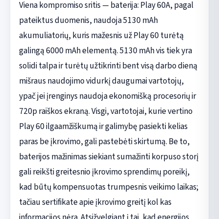
Viena kompromiso sritis — baterija: Play 60A, pagal
pateiktus duomenis, naudoja 5130 mAh
akumuliatorių, kuris mažesnis už Play 60 turėtą
galingą 6000 mAh elementą. 5130 mAh vis tiek yra
solidi talpa ir turėtų užtikrinti bent visą darbo dieną
mišraus naudojimo vidurkį daugumai vartotojų,
ypač jei įrenginys naudoja ekonomišką procesorių ir
720p raiškos ekraną. Visgi, vartotojai, kurie vertino
Play 60 ilgaamžiškumą ir galimybę pasiekti kelias
paras be įkrovimo, gali pastebėti skirtumą. Be to,
baterijos mažinimas siekiant sumažinti korpuso storį
gali reikšti greitesnio įkrovimo sprendimų poreikį,
kad būtų kompensuotas trumpesnis veikimo laikas;
tačiau sertifikate apie įkrovimo greitį kol kas
informacijos nėra. Atsižvelgiant į tai, kad energijos