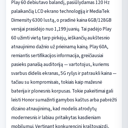
Play 60 debiutavo balandį, pasiūlydamas 120 Hz
palaikančią LCD ekrano technologiją ir MediaTek
Dimensity 6300 lustą, o pradinė kaina 6GB/128GB
versijai prasidėjo nuo 1,199 juanių. Tai padėjo Play
60 užimti vietą tarp pirkėjų, ieškančių aukštesnio
atnaujinimo dažnio už prieinamą kainą. Play 60A,
remiantis sertifikacijos informacija, greičiausiai
pasieks panašią auditoriją — vartotojus, kuriems
svarbus didelis ekranas, 5G ryšys ir patraukli kaina —
tačiau su kompromisais, tokiais kaip mažesnė
baterija ir plonesnis korpusas. Tokie pakeitimai gali
leisti Honor sumažinti gamybos kaštus arba pabrėžti
dizaino atnaujinimą, kad modelis atrodytų
modernesnis ir labiau pritaikytas kasdieniam
mobilumui. Vertinant konkurencinį kraštovaizdį,