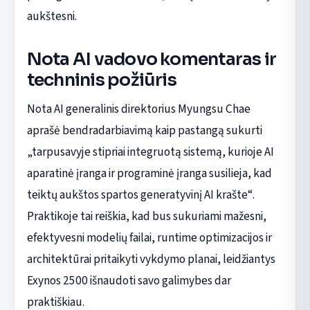
aukštesni.
Nota AI vadovo komentaras ir
techninis požiūris
Nota AI generalinis direktorius Myungsu Chae
aprašė bendradarbiavimą kaip pastangą sukurti
„tarpusavyje stipriai integruotą sistemą, kurioje AI
aparatinė įranga ir programinė įranga susilieja, kad
teiktų aukštos spartos generatyvinį AI krašte“.
Praktikoje tai reiškia, kad bus sukuriami mažesni,
efektyvesni modelių failai, runtime optimizacijos ir
architektūrai pritaikyti vykdymo planai, leidžiantys
Exynos 2500 išnaudoti savo galimybes dar
praktiškiau.