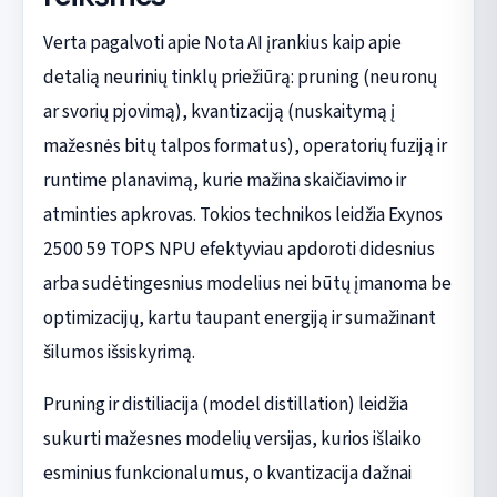
Verta pagalvoti apie Nota AI įrankius kaip apie
detalią neurinių tinklų priežiūrą: pruning (neuronų
ar svorių pjovimą), kvantizaciją (nuskaitymą į
mažesnės bitų talpos formatus), operatorių fuziją ir
runtime planavimą, kurie mažina skaičiavimo ir
atminties apkrovas. Tokios technikos leidžia Exynos
2500 59 TOPS NPU efektyviau apdoroti didesnius
arba sudėtingesnius modelius nei būtų įmanoma be
optimizacijų, kartu taupant energiją ir sumažinant
šilumos išsiskyrimą.
Pruning ir distiliacija (model distillation) leidžia
sukurti mažesnes modelių versijas, kurios išlaiko
esminius funkcionalumus, o kvantizacija dažnai