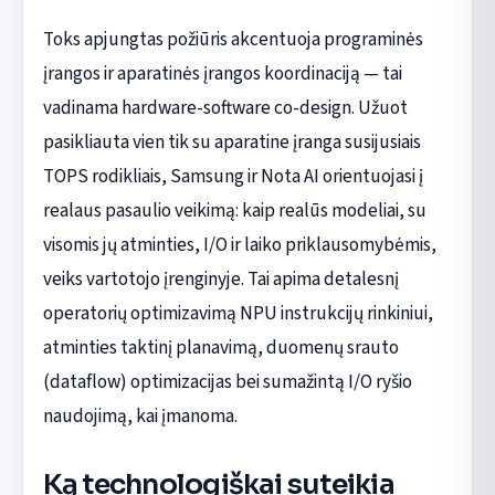
Toks apjungtas požiūris akcentuoja programinės
įrangos ir aparatinės įrangos koordinaciją — tai
vadinama hardware-software co-design. Užuot
pasikliauta vien tik su aparatine įranga susijusiais
TOPS rodikliais, Samsung ir Nota AI orientuojasi į
realaus pasaulio veikimą: kaip realūs modeliai, su
visomis jų atminties, I/O ir laiko priklausomybėmis,
veiks vartotojo įrenginyje. Tai apima detalesnį
operatorių optimizavimą NPU instrukcijų rinkiniui,
atminties taktinį planavimą, duomenų srauto
(dataflow) optimizacijas bei sumažintą I/O ryšio
naudojimą, kai įmanoma.
Ką technologiškai suteikia