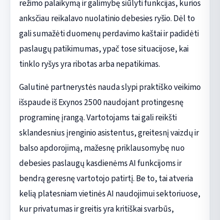
režimo palaikymą ir galimybę siūlyti funkcijas, kurios
anksčiau reikalavo nuolatinio debesies ryšio. Dėl to
gali sumažėti duomenų perdavimo kaštai ir padidėti
paslaugų patikimumas, ypač tose situacijose, kai
tinklo ryšys yra ribotas arba nepatikimas.
Galutinė partnerystės nauda slypi praktiško veikimo
išspaude iš Exynos 2500 naudojant protingesnę
programinę įrangą. Vartotojams tai gali reikšti
sklandesnius įrenginio asistentus, greitesnį vaizdų ir
balso apdorojimą, mažesnę priklausomybę nuo
debesies paslaugų kasdienėms AI funkcijoms ir
bendrą geresnę vartotojo patirtį. Be to, tai atveria
kelią platesniam vietinės AI naudojimui sektoriuose,
kur privatumas ir greitis yra kritiškai svarbūs,