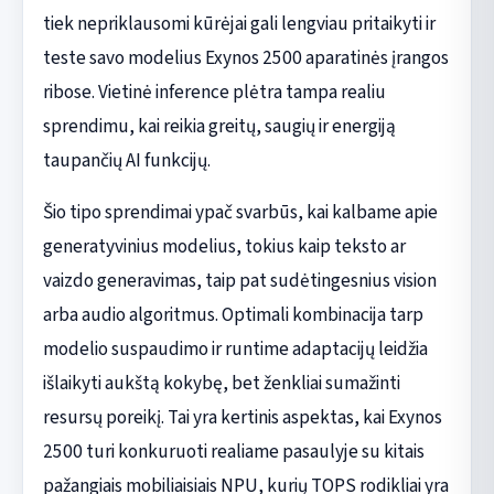
tiek nepriklausomi kūrėjai gali lengviau pritaikyti ir
teste savo modelius Exynos 2500 aparatinės įrangos
ribose. Vietinė inference plėtra tampa realiu
sprendimu, kai reikia greitų, saugių ir energiją
taupančių AI funkcijų.
Šio tipo sprendimai ypač svarbūs, kai kalbame apie
generatyvinius modelius, tokius kaip teksto ar
vaizdo generavimas, taip pat sudėtingesnius vision
arba audio algoritmus. Optimali kombinacija tarp
modelio suspaudimo ir runtime adaptacijų leidžia
išlaikyti aukštą kokybę, bet ženkliai sumažinti
resursų poreikį. Tai yra kertinis aspektas, kai Exynos
2500 turi konkuruoti realiame pasaulyje su kitais
pažangiais mobiliaisiais NPU, kurių TOPS rodikliai yra