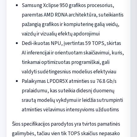
Samsung Xclipse 950 grafikos procesorius,
paremtas AMD RDNA architektūra, suteikiantis
pažangią grafikos ir kompiuterinę galią veidų,
vaizdų ir vizualių efektų apdorojimui
Dedi-ikuotas NPU, įvertintas 59 TOPS, skirtas
AI inferencijai ir orientuotam skaičiavimui, kuris,
tinkamai optimizuotas programiškai, gali
valdyti sudėtingesnius modelius efektyviau
Palaikymas LPDDR5X atminties su 76.8 Gb/s
pralaidumu, kas suteikia didesnį duomenų
srautą modelių vykdymui ir leidžia sutrumpinti
atminties vėlavimus intensyvioms užduotims
Šios specifikacijos parodytos yra tvirtos pamatinės
galimybės, tačiau vien tik TOPS skaičius nepasako