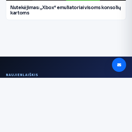
Nutekėjimas: „Xbox“ emuliatoriai visoms konsolių
kartoms
NAUJIENLAIŠKIS
Aiškesnis signalas
kartą per savaitę
Įrenginiai, DI, saugumas ir istorijos už
technologijų — be triukšmo.
El. pašto adresas