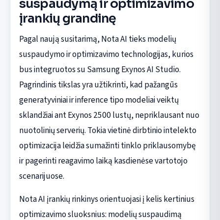
suspaudymą ir optimizavimo
įrankių grandinę
Pagal naują susitarimą, Nota AI tieks modelių
suspaudymo ir optimizavimo technologijas, kurios
bus integruotos su Samsung Exynos AI Studio.
Pagrindinis tikslas yra užtikrinti, kad pažangūs
generatyviniai ir inference tipo modeliai veiktų
sklandžiai ant Exynos 2500 lustų, nepriklausant nuo
nuotolinių serverių. Tokia vietinė dirbtinio intelekto
optimizacija leidžia sumažinti tinklo priklausomybę
ir pagerinti reagavimo laiką kasdienėse vartotojo
scenarijuose.
Nota AI įrankių rinkinys orientuojasi į kelis kertinius
optimizavimo sluoksnius: modelių suspaudimą