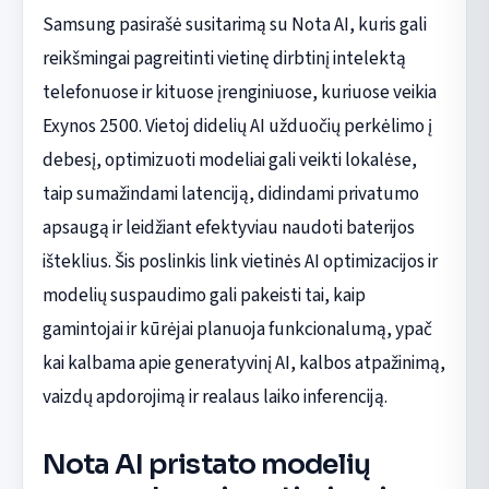
Samsung pasirašė susitarimą su Nota AI, kuris gali
reikšmingai pagreitinti vietinę dirbtinį intelektą
telefonuose ir kituose įrenginiuose, kuriuose veikia
Exynos 2500. Vietoj didelių AI užduočių perkėlimo į
debesį, optimizuoti modeliai gali veikti lokalėse,
taip sumažindami latenciją, didindami privatumo
apsaugą ir leidžiant efektyviau naudoti baterijos
išteklius. Šis poslinkis link vietinės AI optimizacijos ir
modelių suspaudimo gali pakeisti tai, kaip
gamintojai ir kūrėjai planuoja funkcionalumą, ypač
kai kalbama apie generatyvinį AI, kalbos atpažinimą,
vaizdų apdorojimą ir realaus laiko inferenciją.
Nota AI pristato modelių