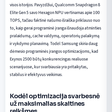
visos istorijos. Pavyzdžiui, Qualcomm Snapdragon 8
Elite Gen 5 savo Hexagon NPU vertinamas apie 100
TOPS, tačiau faktinė našumo išraiška priklauso nuo
to, kaip gerai programinė įranga išnaudoja atminties
pralaidumą, cache valdymą, operatorių palaikymą
ir vykdymo planavimą. Todėl Samsung skiria daug
dėmesio programinės įrangos optimizacijoms, kad
Exynos 2500 būtų konkurencingas realiuose
scenarijuose, kur svarbiausia yra pritaikytas,
stabilus ir efektyvus veikimas.
Kodėl optimizacija svarbesnė
už maksimalias skaitines
reikšmes