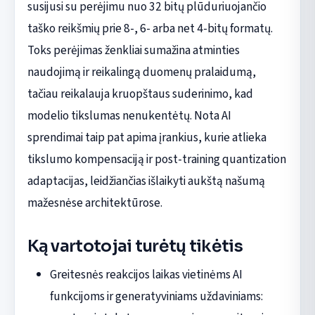
susijusi su perėjimu nuo 32 bitų plūduriuojančio
taško reikšmių prie 8-, 6- arba net 4-bitų formatų.
Toks perėjimas ženkliai sumažina atminties
naudojimą ir reikalingą duomenų pralaidumą,
tačiau reikalauja kruopštaus suderinimo, kad
modelio tikslumas nenukentėtų. Nota AI
sprendimai taip pat apima įrankius, kurie atlieka
tikslumo kompensaciją ir post-training quantization
adaptacijas, leidžiančias išlaikyti aukštą našumą
mažesnėse architektūrose.
Ką vartotojai turėtų tikėtis
Greitesnės reakcijos laikas vietinėms AI
funkcijoms ir generatyviniams uždaviniams: