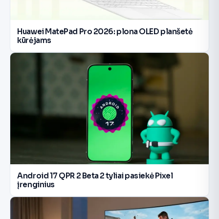
Huawei MatePad Pro 2026: plona OLED planšetė
kūrėjams
Android 17 QPR 2 Beta 2 tyliai pasiekė Pixel
įrenginius