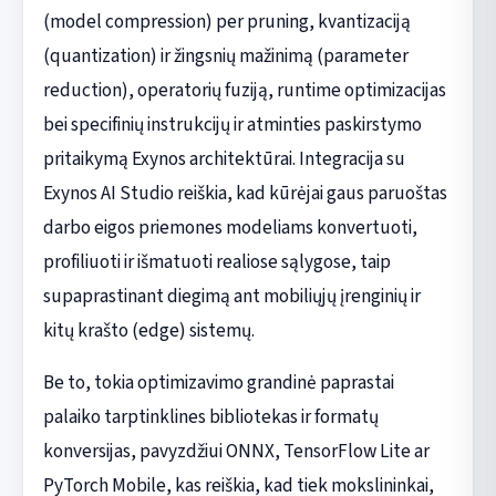
(model compression) per pruning, kvantizaciją
(quantization) ir žingsnių mažinimą (parameter
reduction), operatorių fuziją, runtime optimizacijas
bei specifinių instrukcijų ir atminties paskirstymo
pritaikymą Exynos architektūrai. Integracija su
Exynos AI Studio reiškia, kad kūrėjai gaus paruoštas
darbo eigos priemones modeliams konvertuoti,
profiliuoti ir išmatuoti realiose sąlygose, taip
supaprastinant diegimą ant mobiliųjų įrenginių ir
kitų krašto (edge) sistemų.
Be to, tokia optimizavimo grandinė paprastai
palaiko tarptinklines bibliotekas ir formatų
konversijas, pavyzdžiui ONNX, TensorFlow Lite ar
PyTorch Mobile, kas reiškia, kad tiek mokslininkai,