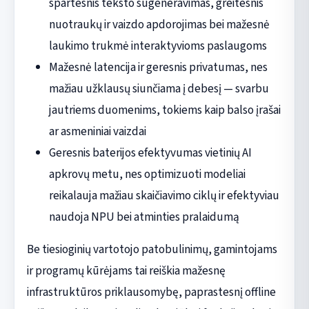
spartesnis teksto sugeneravimas, greitesnis
nuotraukų ir vaizdo apdorojimas bei mažesnė
laukimo trukmė interaktyvioms paslaugoms
Mažesnė latencija ir geresnis privatumas, nes
mažiau užklausų siunčiama į debesį — svarbu
jautriems duomenims, tokiems kaip balso įrašai
ar asmeniniai vaizdai
Geresnis baterijos efektyvumas vietinių AI
apkrovų metu, nes optimizuoti modeliai
reikalauja mažiau skaičiavimo ciklų ir efektyviau
naudoja NPU bei atminties pralaidumą
Be tiesioginių vartotojo patobulinimų, gamintojams
ir programų kūrėjams tai reiškia mažesnę
infrastruktūros priklausomybę, paprastesnį offline