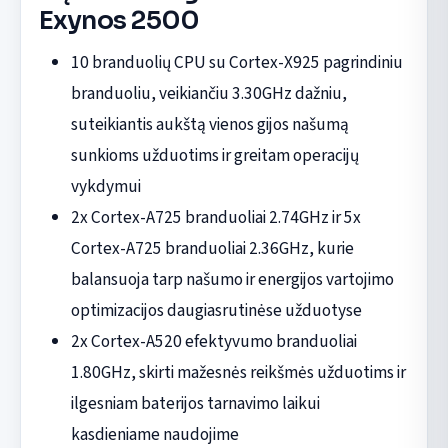
Exynos 2500
10 branduolių CPU su Cortex-X925 pagrindiniu
branduoliu, veikiančiu 3.30GHz dažniu,
suteikiantis aukštą vienos gijos našumą
sunkioms užduotims ir greitam operacijų
vykdymui
2x Cortex-A725 branduoliai 2.74GHz ir 5x
Cortex-A725 branduoliai 2.36GHz, kurie
balansuoja tarp našumo ir energijos vartojimo
optimizacijos daugiasrutinėse užduotyse
2x Cortex-A520 efektyvumo branduoliai
1.80GHz, skirti mažesnės reikšmės užduotims ir
ilgesniam baterijos tarnavimo laikui
kasdieniame naudojime