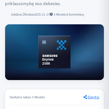
priklausomybę nuo debesies.
Jokūbas Žilinskas
2025-11-27
5
Minutės
2 komentarų
Dalytis
Skaitymo laikas: 5 Minutės