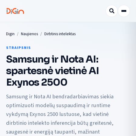
Digin
Naujienos
Dirbtinis intelektas
STRAIPSNIS
Samsung ir Nota AI:
spartesnė vietinė AI
Exynos 2500
Samsung ir Nota AI bendradarbiavimas siekia
optimizuoti modelių suspaudimą ir runtime
vykdymą Exynos 2500 lustuose, kad vietinė
dirbtinio intelekto inferencija būtų greitesnė,
saugesnė ir energiją taupanti, mažinant