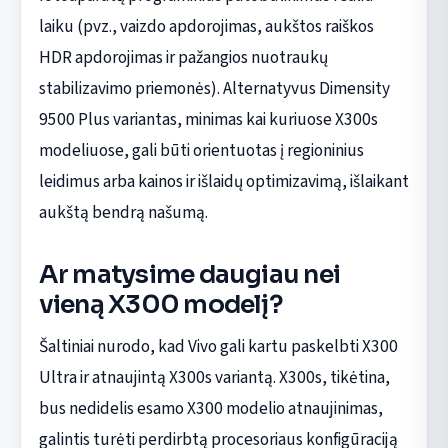
laiku (pvz., vaizdo apdorojimas, aukštos raiškos
HDR apdorojimas ir pažangios nuotraukų
stabilizavimo priemonės). Alternatyvus Dimensity
9500 Plus variantas, minimas kai kuriuose X300s
modeliuose, gali būti orientuotas į regioninius
leidimus arba kainos ir išlaidų optimizavimą, išlaikant
aukštą bendrą našumą.
Ar matysime daugiau nei
vieną X300 modelį?
Šaltiniai nurodo, kad Vivo gali kartu paskelbti X300
Ultra ir atnaujintą X300s variantą. X300s, tikėtina,
bus nedidelis esamo X300 modelio atnaujinimas,
galintis turėti perdirbtą procesoriaus konfigūraciją