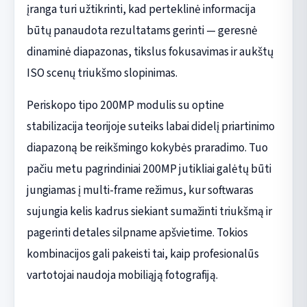
įranga turi užtikrinti, kad perteklinė informacija
būtų panaudota rezultatams gerinti — geresnė
dinaminė diapazonas, tikslus fokusavimas ir aukštų
ISO scenų triukšmo slopinimas.
Periskopo tipo 200MP modulis su optine
stabilizacija teorijoje suteiks labai didelį priartinimo
diapazoną be reikšmingo kokybės praradimo. Tuo
pačiu metu pagrindiniai 200MP jutikliai galėtų būti
jungiamas į multi-frame režimus, kur softwaras
sujungia kelis kadrus siekiant sumažinti triukšmą ir
pagerinti detales silpname apšvietime. Tokios
kombinacijos gali pakeisti tai, kaip profesionalūs
vartotojai naudoja mobiliąją fotografiją.