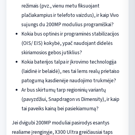
režimais (pvz., vienu metu fiksuojant
plačiakampius ir telefoto vaizdus), ir kaip Vivo
sujungs du 200MP modulius programiškai?
Kokia bus optinės ir programinės stabilizacijos
(OIS/ EIS) kokybė, ypač naudojant didelės
skiriamosios gebos jutiklius?
Kokia baterijos talpa ir įkrovimo technologija
(laidinė ir belaidė), nes tai lems realų prietaiso
patogumą kasdienėje naudojimo trukmėje?
Ar bus skirtumų tarp regioninių variantų
(pavyzdžiui, Snapdragon vs Dimensity), ir kaip
tai paveiks kainą bei pasiekiamumą?
Jei dvigubi 200MP moduliai pasirodys esantys
realiame įrenginyje, X300 Ultra greičiausiai taps