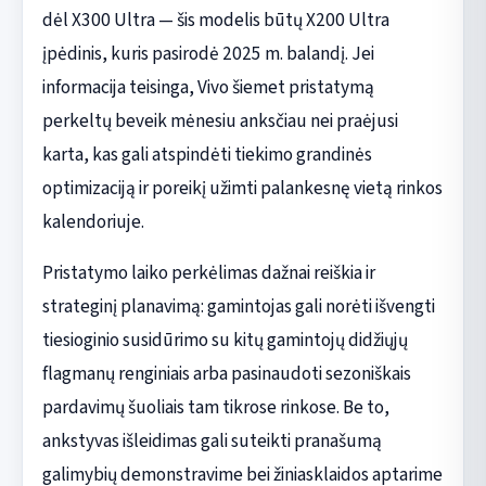
dėl X300 Ultra — šis modelis būtų X200 Ultra
įpėdinis, kuris pasirodė 2025 m. balandį. Jei
informacija teisinga, Vivo šiemet pristatymą
perkeltų beveik mėnesiu anksčiau nei praėjusi
karta, kas gali atspindėti tiekimo grandinės
optimizaciją ir poreikį užimti palankesnę vietą rinkos
kalendoriuje.
Pristatymo laiko perkėlimas dažnai reiškia ir
strateginį planavimą: gamintojas gali norėti išvengti
tiesioginio susidūrimo su kitų gamintojų didžiųjų
flagmanų renginiais arba pasinaudoti sezoniškais
pardavimų šuoliais tam tikrose rinkose. Be to,
ankstyvas išleidimas gali suteikti pranašumą
galimybių demonstravime bei žiniasklaidos aptarime