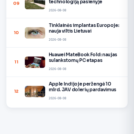
technologiją pasienyje
09
2026-08-08
Tinklainės implantas Europoje:
nauja viltis Lietuvai
10
2026-08-08
Huawei MateBook Fold: naujas
sulankstomų PC etapas
11
2026-08-08
Apple Indijoje peržengė 10
mlrd. JAV dolerių pardavimus
12
2026-08-08