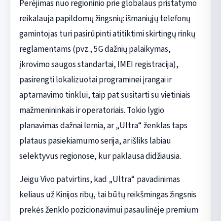
Perėjimas nuo regioninio prie globalaus pristatymo
reikalauja papildomų žingsnių: išmaniųjų telefonų
gamintojas turi pasirūpinti atitiktimi skirtingų rinkų
reglamentams (pvz., 5G dažnių palaikymas,
įkrovimo saugos standartai, IMEI registracija),
pasirengti lokalizuotai programinei įrangai ir
aptarnavimo tinklui, taip pat susitarti su vietiniais
mažmenininkais ir operatoriais. Tokio lygio
planavimas dažnai lemia, ar „Ultra“ ženklas taps
plataus pasiekiamumo serija, ar išliks labiau
selektyvus regionose, kur paklausa didžiausia.
Jeigu Vivo patvirtins, kad „Ultra“ pavadinimas
keliaus už Kinijos ribų, tai būtų reikšmingas žingsnis
prekės ženklo pozicionavimui pasaulinėje premium