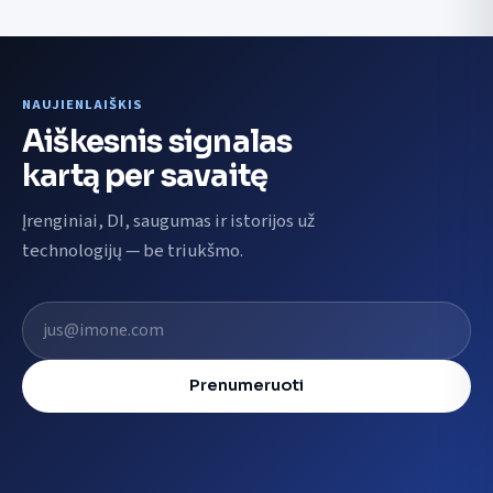
NAUJIENLAIŠKIS
Aiškesnis signalas
kartą per savaitę
Įrenginiai, DI, saugumas ir istorijos už
technologijų — be triukšmo.
El. pašto adresas
Prenumeruoti