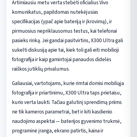
Artimiausiu metu verta stebėti oficialius Vivo
komunikatus, papildomas nutekėjusias
specifikacijas (ypač apie bateriją ir įkrovimą), ir
pirmuosius nepriklausomus testus, kai telefonai
pasieks rinką. Jei gandai pasitvirtins, X300 Ultra gali
sukelti diskusiją apie tai, kiek toli gali eiti mobilioji
fotografija ir kaip gamintojai panaudos didelės
raiškos jutiklių privalumus.
Galiausiai, vartotojams, kurie rimtai domisi mobiliąja
fotografija ir priartinimu, X300 Ultra taps prietaisu,
kurio verta laukti. Tačiau galutinį sprendimą priims
ne tik kameros parametrai, bet ir kiti kasdienio
naudojimo aspektai — baterijos gyvenimo trukmė,
programinė įranga, ekrano patirtis, kaina ir