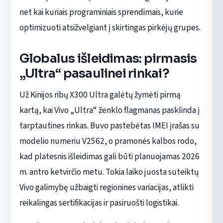
net kai kuriais programiniais sprendimais, kurie
optimizuoti atsižvelgiant į skirtingas pirkėjų grupes.
Globalus išleidimas: pirmasis
„Ultra“ pasaulinei rinkai?
Už Kinijos ribų X300 Ultra galėtų žymėti pirmą
kartą, kai Vivo „Ultra“ ženklo flagmanas pasklinda į
tarptautines rinkas. Buvo pastebėtas IMEI įrašas su
modelio numeriu V2562, o pramonės kalbos rodo,
kad platesnis išleidimas gali būti planuojamas 2026
m. antro ketvirčio metu. Tokia laiko juosta suteiktų
Vivo galimybę užbaigti regionines variacijas, atlikti
reikalingas sertifikacijas ir pasiruošti logistikai.