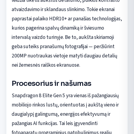
leidžia tikėtis aukštos detalumo, puikios kontrasto
atvaizdavimo ir sklandaus slinkimo. Tokie ekranai
paprastai palaiko HDR10+ ar panašias technologijas,
kurios pagerina spalvų dinamiką ir šviesumo
intervalą vaizdo turinyje. Be to, aukšta skiriamoji
geba suteiks pranašumų fotografijai — peržiūrint
200MP nuotraukas vietoje matyti daugiau detalių
nei žemesnės raiškos ekranuose.
Procesorius ir našumas
Snapdragon 8 Elite Gen 5 yra vienas iš pažangiausių
mobiliojo rinkos lustų, orientuotas į aukštą vieno ir
daugialypį galingumą, energijos efektyvumą ir
pažangias AI funkcijas. Tai leis įgyvendinti
fotoaparatų programinius patobulinimus realiu