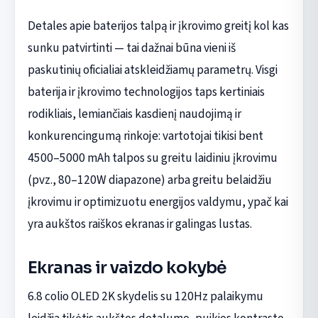
Detales apie baterijos talpą ir įkrovimo greitį kol kas
sunku patvirtinti — tai dažnai būna vieni iš
paskutinių oficialiai atskleidžiamų parametrų. Visgi
baterija ir įkrovimo technologijos taps kertiniais
rodikliais, lemiančiais kasdienį naudojimą ir
konkurencingumą rinkoje: vartotojai tikisi bent
4500–5000 mAh talpos su greitu laidiniu įkrovimu
(pvz., 80–120W diapazone) arba greitu belaidžiu
įkrovimu ir optimizuotu energijos valdymu, ypač kai
yra aukštos raiškos ekranas ir galingas lustas.
Ekranas ir vaizdo kokybė
6.8 colio OLED 2K skydelis su 120Hz palaikymu