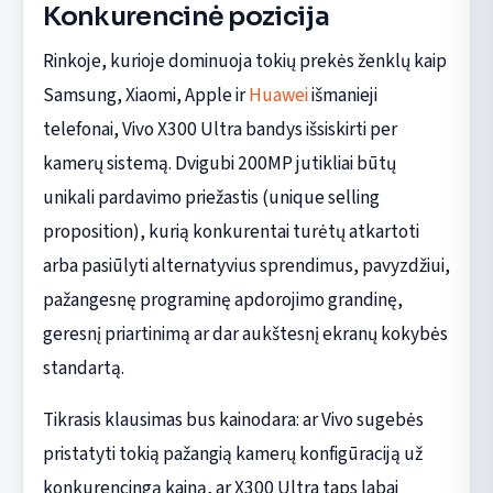
Konkurencinė pozicija
Rinkoje, kurioje dominuoja tokių prekės ženklų kaip
Samsung, Xiaomi, Apple ir
Huawei
išmanieji
telefonai, Vivo X300 Ultra bandys išsiskirti per
kamerų sistemą. Dvigubi 200MP jutikliai būtų
unikali pardavimo priežastis (unique selling
proposition), kurią konkurentai turėtų atkartoti
arba pasiūlyti alternatyvius sprendimus, pavyzdžiui,
pažangesnę programinę apdorojimo grandinę,
geresnį priartinimą ar dar aukštesnį ekranų kokybės
standartą.
Tikrasis klausimas bus kainodara: ar Vivo sugebės
pristatyti tokią pažangią kamerų konfigūraciją už
konkurencingą kainą, ar X300 Ultra taps labai