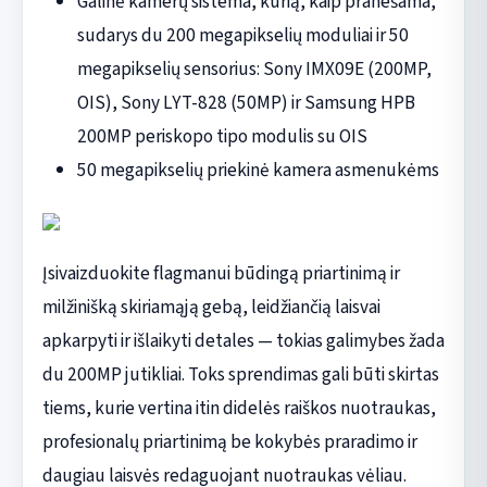
Galinė kamerų sistema, kurią, kaip pranešama,
sudarys du 200 megapikselių moduliai ir 50
megapikselių sensorius: Sony IMX09E (200MP,
OIS), Sony LYT-828 (50MP) ir Samsung HPB
200MP periskopo tipo modulis su OIS
50 megapikselių priekinė kamera asmenukėms
Įsivaizduokite flagmanui būdingą priartinimą ir
milžinišką skiriamąją gebą, leidžiančią laisvai
apkarpyti ir išlaikyti detales — tokias galimybes žada
du 200MP jutikliai. Toks sprendimas gali būti skirtas
tiems, kurie vertina itin didelės raiškos nuotraukas,
profesionalų priartinimą be kokybės praradimo ir
daugiau laisvės redaguojant nuotraukas vėliau.