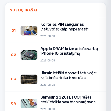
SUSIJĘ ĮRAŠAI
Kortelės PIN saugumas
Lietuvoje: kaip neprarasti
01
pinigų
2026-08-08
Apple DRAM krizė prieš svarbų
iPhone 18 pristatymą
02
2026-08-08
Ukrainietiški dronai Lietuvoje:
ką laimės rinka ir verslas
03
2026-08-08
Samsung S26 FE FCC įrašas
atskleidžia svarbias naujoves
04
2026-08-08