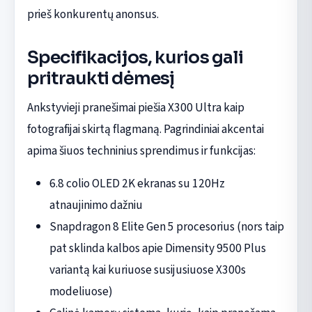
prieš konkurentų anonsus.
Specifikacijos, kurios gali
pritraukti dėmesį
Ankstyvieji pranešimai piešia X300 Ultra kaip
fotografijai skirtą flagmaną. Pagrindiniai akcentai
apima šiuos techninius sprendimus ir funkcijas:
6.8 colio OLED 2K ekranas su 120Hz
atnaujinimo dažniu
Snapdragon 8 Elite Gen 5 procesorius (nors taip
pat sklinda kalbos apie Dimensity 9500 Plus
variantą kai kuriuose susijusiuose X300s
modeliuose)