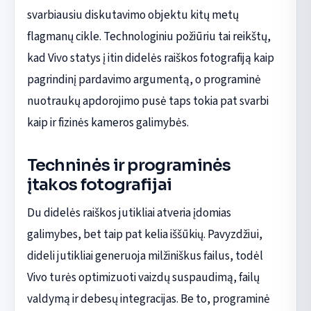
svarbiausiu diskutavimo objektu kitų metų
flagmanų cikle. Technologiniu požiūriu tai reikštų,
kad Vivo statys į itin didelės raiškos fotografiją kaip
pagrindinį pardavimo argumentą, o programinė
nuotraukų apdorojimo pusė taps tokia pat svarbi
kaip ir fizinės kameros galimybės.
Techninės ir programinės
įtakos fotografijai
Du didelės raiškos jutikliai atveria įdomias
galimybes, bet taip pat kelia iššūkių. Pavyzdžiui,
dideli jutikliai generuoja milžiniškus failus, todėl
Vivo turės optimizuoti vaizdų suspaudimą, failų
valdymą ir debesų integracijas. Be to, programinė