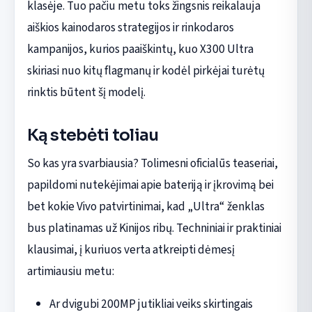
klasėje. Tuo pačiu metu toks žingsnis reikalauja
aiškios kainodaros strategijos ir rinkodaros
kampanijos, kurios paaiškintų, kuo X300 Ultra
skiriasi nuo kitų flagmanų ir kodėl pirkėjai turėtų
rinktis būtent šį modelį.
Ką stebėti toliau
So kas yra svarbiausia? Tolimesni oficialūs teaseriai,
papildomi nutekėjimai apie bateriją ir įkrovimą bei
bet kokie Vivo patvirtinimai, kad „Ultra“ ženklas
bus platinamas už Kinijos ribų. Techniniai ir praktiniai
klausimai, į kuriuos verta atkreipti dėmesį
artimiausiu metu:
Ar dvigubi 200MP jutikliai veiks skirtingais