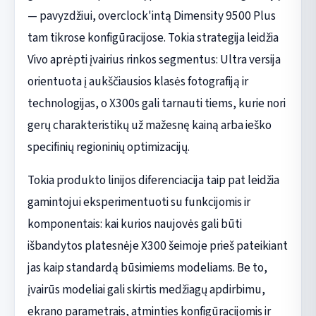
— pavyzdžiui, overclock'intą Dimensity 9500 Plus
tam tikrose konfigūracijose. Tokia strategija leidžia
Vivo aprėpti įvairius rinkos segmentus: Ultra versija
orientuota į aukščiausios klasės fotografiją ir
technologijas, o X300s gali tarnauti tiems, kurie nori
gerų charakteristikų už mažesnę kainą arba ieško
specifinių regioninių optimizacijų.
Tokia produkto linijos diferenciacija taip pat leidžia
gamintojui eksperimentuoti su funkcijomis ir
komponentais: kai kurios naujovės gali būti
išbandytos platesnėje X300 šeimoje prieš pateikiant
jas kaip standardą būsimiems modeliams. Be to,
įvairūs modeliai gali skirtis medžiagų apdirbimu,
ekrano parametrais, atminties konfigūracijomis ir