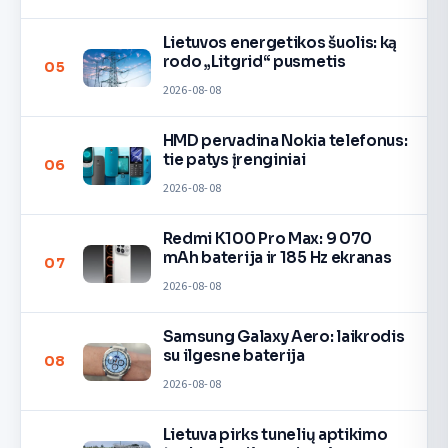
Lietuvos energetikos šuolis: ką
rodo „Litgrid“ pusmetis
05
2026-08-08
HMD pervadina Nokia telefonus:
tie patys įrenginiai
06
2026-08-08
Redmi K100 Pro Max: 9 070
mAh baterija ir 185 Hz ekranas
07
2026-08-08
Samsung Galaxy Aero: laikrodis
su ilgesne baterija
08
2026-08-08
Lietuva pirks tunelių aptikimo