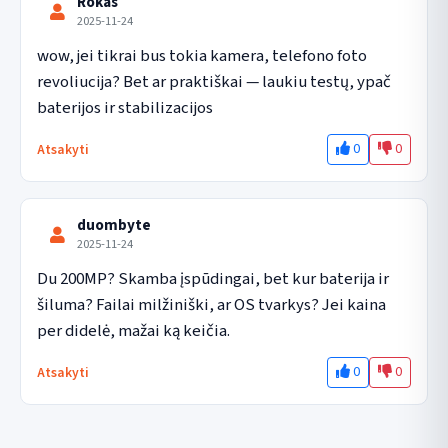
Rokas
2025-11-24
wow, jei tikrai bus tokia kamera, telefono foto 
revoliucija? Bet ar praktiškai — laukiu testų, ypač 
baterijos ir stabilizacijos
0
0
Atsakyti
duombyte
2025-11-24
Du 200MP? Skamba įspūdingai, bet kur baterija ir 
šiluma? Failai milžiniški, ar OS tvarkys? Jei kaina 
per didelė, mažai ką keičia.
0
0
Atsakyti