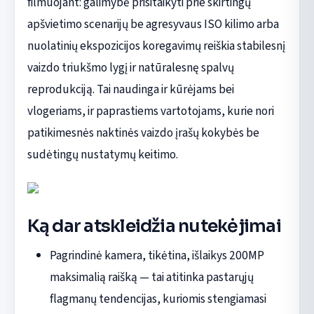
filmuojant: galimybė prisitaikyti prie skirtingų
apšvietimo scenarijų be agresyvaus ISO kilimo arba
nuolatinių ekspozicijos koregavimų reiškia stabilesnį
vaizdo triukšmo lygį ir natūralesnę spalvų
reprodukciją. Tai naudinga ir kūrėjams bei
vlogeriams, ir paprastiems vartotojams, kurie nori
patikimesnės naktinės vaizdo įrašų kokybės be
sudėtingų nustatymų keitimo.
Ką dar atskleidžia nutekėjimai
Pagrindinė kamera, tikėtina, išlaikys 200MP
maksimalią raišką — tai atitinka pastarųjų
flagmanų tendencijas, kuriomis stengiamasi