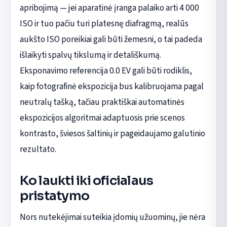
apribojimą — jei aparatinė įranga palaiko arti 4 000
ISO ir tuo pačiu turi platesnę diafragmą, realūs
aukšto ISO poreikiai gali būti žemesni, o tai padeda
išlaikyti spalvų tikslumą ir detališkumą.
Eksponavimo referencija 0.0 EV gali būti rodiklis,
kaip fotografinė ekspozicija bus kalibruojama pagal
neutralų tašką, tačiau praktiškai automatinės
ekspozicijos algoritmai adaptuosis prie scenos
kontrasto, šviesos šaltinių ir pageidaujamo galutinio
rezultato.
Ko laukti iki oficialaus
pristatymo
Nors nutekėjimai suteikia įdomių užuominų, jie nėra