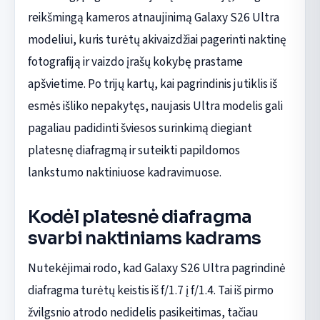
reikšmingą kameros atnaujinimą Galaxy S26 Ultra
modeliui, kuris turėtų akivaizdžiai pagerinti naktinę
fotografiją ir vaizdo įrašų kokybę prastame
apšvietime. Po trijų kartų, kai pagrindinis jutiklis iš
esmės išliko nepakytęs, naujasis Ultra modelis gali
pagaliau padidinti šviesos surinkimą diegiant
platesnę diafragmą ir suteikti papildomos
lankstumo naktiniuose kadravimuose.
Kodėl platesnė diafragma
svarbi naktiniams kadrams
Nutekėjimai rodo, kad Galaxy S26 Ultra pagrindinė
diafragma turėtų keistis iš f/1.7 į f/1.4. Tai iš pirmo
žvilgsnio atrodo nedidelis pasikeitimas, tačiau