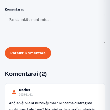
Komentaras
Pateikti komentarą
Komentarai
(2)
Marius
2025-11-21
Ar čia vėl vieni nutekėjimai? Kintama diafragma 
mobiliam telefone? Na, vietos ten mažai, abejoju, 