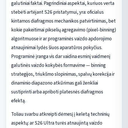
galutiniai faktai. Pagrindiniai aspektai, kuriuos verta
stebėti artėjant S26 pristatymui, yra: oficialus
kintamos diafragmos mechanikos patvirtinimas, bet
kokie pakeitimai pikselių agregavimo (pixel-binning)
algoritmuose ir ar programinės vaizdo apdorojimo
atnaujinimai lydės šiuos aparatūros pokyčius.
Programinė įranga vis dar vaidina esminį vaidmenį
galutinės vaizdo kokybės formavime — binning
strategijos, triukšmo slopinimas, spalvų korekcija ir
dinaminio diapazono atkūrimas gali ženkliai
sustiprinti arba apriboti platesnės diafragmos
efektą.
Toliau svarbu atkreipti dėmesį į keletą techninių
aspektų: ar S26 Ultra turės atnaujintą vaizdo