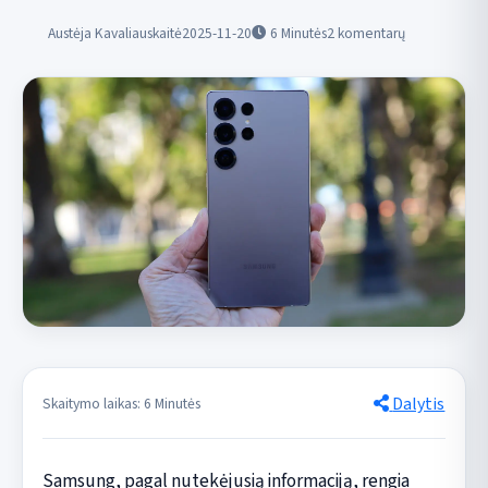
Austėja Kavaliauskaitė
2025-11-20
6
Minutės
2 komentarų
Dalytis
Skaitymo laikas: 6 Minutės
Samsung, pagal nutekėjusią informaciją, rengia