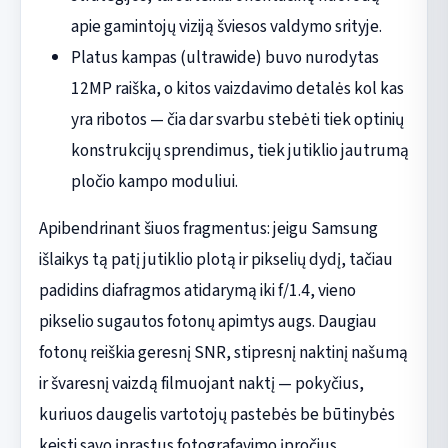
apie gamintojų viziją šviesos valdymo srityje.
Platus kampas (ultrawide) buvo nurodytas
12MP raiška, o kitos vaizdavimo detalės kol kas
yra ribotos — čia dar svarbu stebėti tiek optinių
konstrukcijų sprendimus, tiek jutiklio jautrumą
pločio kampo moduliui.
Apibendrinant šiuos fragmentus: jeigu Samsung
išlaikys tą patį jutiklio plotą ir pikselių dydį, tačiau
padidins diafragmos atidarymą iki f/1.4, vieno
pikselio sugautos fotonų apimtys augs. Daugiau
fotonų reiškia geresnį SNR, stipresnį naktinį našumą
ir švaresnį vaizdą filmuojant naktį — pokyčius,
kuriuos daugelis vartotojų pastebės be būtinybės
keisti savo įprastus fotografavimo įpročius.