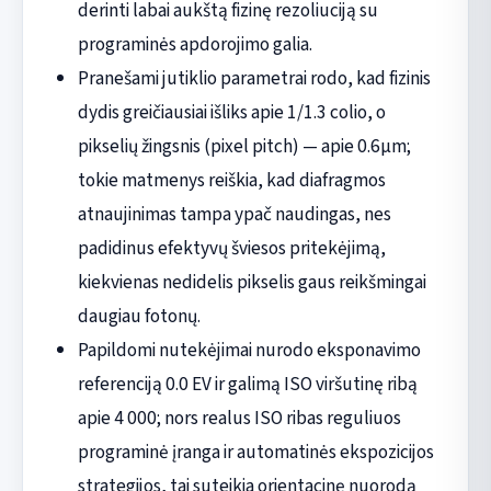
derinti labai aukštą fizinę rezoliuciją su
programinės apdorojimo galia.
Pranešami jutiklio parametrai rodo, kad fizinis
dydis greičiausiai išliks apie 1/1.3 colio, o
pikselių žingsnis (pixel pitch) — apie 0.6µm;
tokie matmenys reiškia, kad diafragmos
atnaujinimas tampa ypač naudingas, nes
padidinus efektyvų šviesos pritekėjimą,
kiekvienas nedidelis pikselis gaus reikšmingai
daugiau fotonų.
Papildomi nutekėjimai nurodo eksponavimo
referenciją 0.0 EV ir galimą ISO viršutinę ribą
apie 4 000; nors realus ISO ribas reguliuos
programinė įranga ir automatinės ekspozicijos
strategijos, tai suteikia orientacinę nuorodą