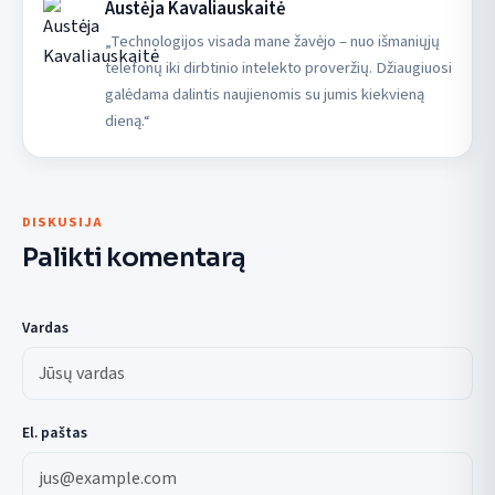
Austėja Kavaliauskaitė
„Technologijos visada mane žavėjo – nuo išmaniųjų
telefonų iki dirbtinio intelekto proveržių. Džiaugiuosi
galėdama dalintis naujienomis su jumis kiekvieną
dieną.“
DISKUSIJA
Palikti komentarą
Vardas
El. paštas