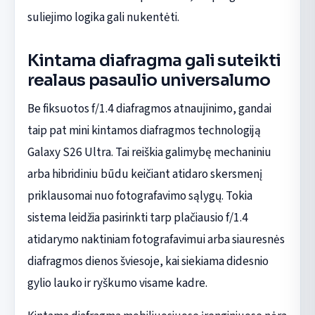
suliejimo logika gali nukentėti.
Kintama diafragma gali suteikti
realaus pasaulio universalumo
Be fiksuotos f/1.4 diafragmos atnaujinimo, gandai
taip pat mini kintamos diafragmos technologiją
Galaxy S26 Ultra. Tai reiškia galimybę mechaniniu
arba hibridiniu būdu keičiant atidaro skersmenį
priklausomai nuo fotografavimo sąlygų. Tokia
sistema leidžia pasirinkti tarp plačiausio f/1.4
atidarymo naktiniam fotografavimui arba siauresnės
diafragmos dienos šviesoje, kai siekiama didesnio
gylio lauko ir ryškumo visame kadre.