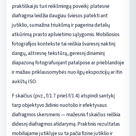
praktiškai jis turi reikšmingą poveikį: platesnė
diafragma leidžia daugiau šviesos patekti ant
jutiklio, sumažina triukšmą ir pagerina detalių
atkūrimą prasto apšvietimo sąlygomis. Mobiliosios
fotografijos kontekste tai reiškia švaresnį naktinį
dangų, aštresnę tekstūrą, geresnį dinaminį
diapazoną fotografuojant patalpose ar prieblandoje
ir mažiau priklausomybės nuo ilgų ekspozicijų ar itin
aukštų ISO.
F skaičius (pvz., f/1.7 prieš f/1.4) atspindi santykį
tarp objektyvo židinio nuotolio ir efektyvaus
diafragmos skersmens — mažesnis f skaičius reiškia
didesnį diafragmos atidarymą. Praktinis rezultatas
mobiliajame jutiklyje su ta pačia fizine jutiklio ir