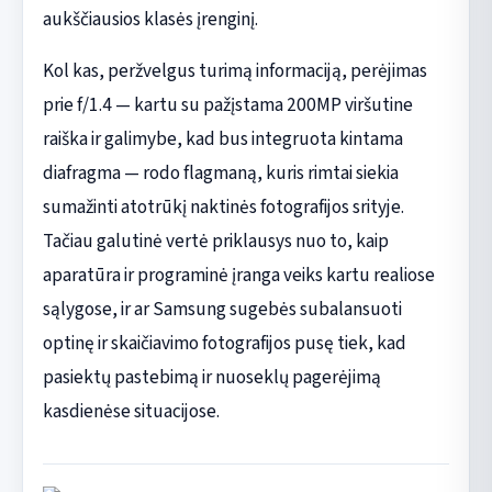
aukščiausios klasės įrenginį.
Kol kas, peržvelgus turimą informaciją, perėjimas
prie f/1.4 — kartu su pažįstama 200MP viršutine
raiška ir galimybe, kad bus integruota kintama
diafragma — rodo flagmaną, kuris rimtai siekia
sumažinti atotrūkį naktinės fotografijos srityje.
Tačiau galutinė vertė priklausys nuo to, kaip
aparatūra ir programinė įranga veiks kartu realiose
sąlygose, ir ar Samsung sugebės subalansuoti
optinę ir skaičiavimo fotografijos pusę tiek, kad
pasiektų pastebimą ir nuoseklų pagerėjimą
kasdienėse situacijose.