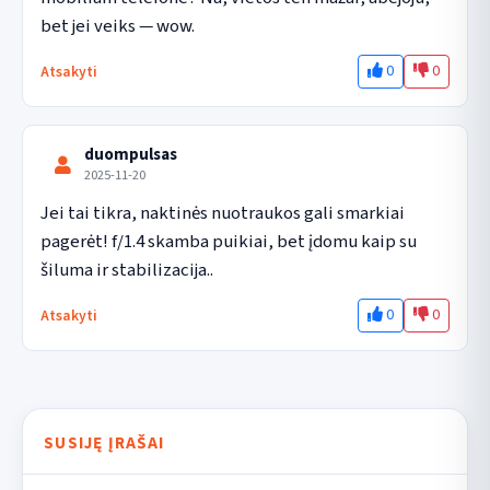
bet jei veiks — wow.
0
0
Atsakyti
duompulsas
2025-11-20
Jei tai tikra, naktinės nuotraukos gali smarkiai 
pagerėt! f/1.4 skamba puikiai, bet įdomu kaip su 
šiluma ir stabilizacija..
0
0
Atsakyti
SUSIJĘ ĮRAŠAI