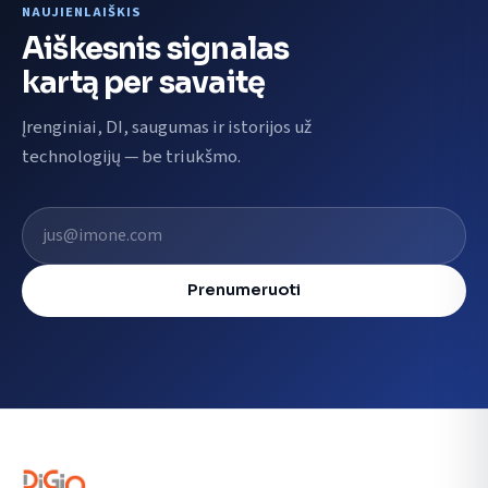
NAUJIENLAIŠKIS
Aiškesnis signalas
kartą per savaitę
Įrenginiai, DI, saugumas ir istorijos už
technologijų — be triukšmo.
El. pašto adresas
Prenumeruoti