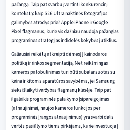
pažangą. Taip pat svarbu įvertinti konkurencinį
kontekstą: kaip S26 Ultra naktinės fotografijos
galimybės atrodys prieš Apple iPhone ir Google
Pixel flagmanus, kurie vis dažniau naudoja pažangias
programines strategijas ir didelės kokybės jutiklius.
Galiausiai reikėtų atkreipti dėmesį į kainodaros
politiką ir rinkos segmentaciją. Net reikšmingas
kameros patobulinimas turi būti subalansuotas su
kaina ir kitomis aparatūros savybėmis, jei Samsung
sieks išlaikyti varžybas flagmanų klasėje. Taip pat
ilgalaikis programinės palaikymo įsipareigojimas
(atnaujinimai, naujos kameros funkcijos per
programinės įrangos atnaujinimus) yra svarbi dalis
vertės pasiūlymo tiems pirkėjams, kurie investuoja į