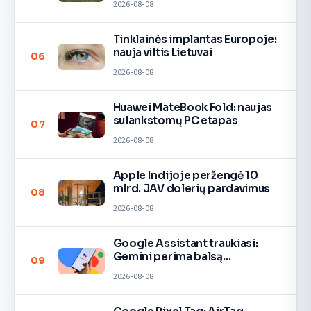
2026-08-08
Tinklainės implantas Europoje:
nauja viltis Lietuvai
06
2026-08-08
Huawei MateBook Fold: naujas
sulankstomų PC etapas
07
2026-08-08
Apple Indijoje peržengė 10
mlrd. JAV dolerių pardavimus
08
2026-08-08
Google Assistant traukiasi:
Gemini perima balsą
09
įrenginiuose
2026-08-08