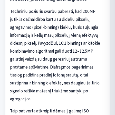
Techniniu požiūriu svarbu pabrėžti, kad 200MP
jutiklis dažnai dirba kartu su dideliu pikselių
agregavimo (pixel-binning) kiekiu, kuris sujungia
informaciją iš kelių mažų pikselių į vieną efektyvų
didesnį pikselį. Pavyzdžiui, 16:1 binnings ar kitokie
kombinavimo algoritmai gali duoti 12–12.5MP
galutinį vaizdą su daug geresniu jautrumu
prastame apšvietime. Diafragmos pagerinimas
tiesiog padidina pradinį fotonų srautą, o tai
sustiprina ir binning’o efektą, nes daugiau šaltinio
signalo reiškia mažesnį triukšmo santykį po
agregacijos.
Taip pat verta atkreipti dėmesį į galimą ISO