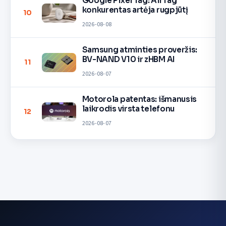
Google Pixel Tag: AirTag
konkurentas artėja rugpjūtį
10
2026-08-08
Samsung atminties proveržis:
BV-NAND V10 ir zHBM AI
11
2026-08-07
Motorola patentas: išmanusis
laikrodis virsta telefonu
12
2026-08-07