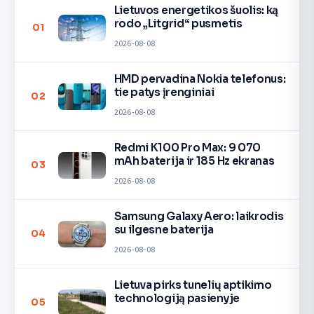
Lietuvos energetikos šuolis: ką
rodo „Litgrid“ pusmetis
01
2026-08-08
HMD pervadina Nokia telefonus:
tie patys įrenginiai
02
2026-08-08
Redmi K100 Pro Max: 9 070
mAh baterija ir 185 Hz ekranas
03
2026-08-08
Samsung Galaxy Aero: laikrodis
su ilgesne baterija
04
2026-08-08
Lietuva pirks tunelių aptikimo
technologiją pasienyje
05