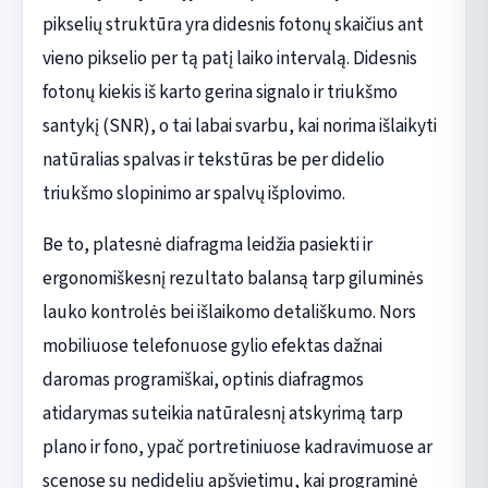
pikselių struktūra yra didesnis fotonų skaičius ant
vieno pikselio per tą patį laiko intervalą. Didesnis
fotonų kiekis iš karto gerina signalo ir triukšmo
santykį (SNR), o tai labai svarbu, kai norima išlaikyti
natūralias spalvas ir tekstūras be per didelio
triukšmo slopinimo ar spalvų išplovimo.
Be to, platesnė diafragma leidžia pasiekti ir
ergonomiškesnį rezultato balansą tarp giluminės
lauko kontrolės bei išlaikomo detališkumo. Nors
mobiliuose telefonuose gylio efektas dažnai
daromas programiškai, optinis diafragmos
atidarymas suteikia natūralesnį atskyrimą tarp
plano ir fono, ypač portretiniuose kadravimuose ar
scenose su nedideliu apšvietimu, kai programinė