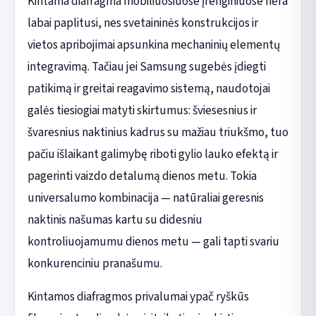
Kintama diafragma mobiliuosiuose įrenginiuose nėra
labai paplitusi, nes svetaininės konstrukcijos ir
vietos apribojimai apsunkina mechaninių elementų
integravimą. Tačiau jei Samsung sugebės įdiegti
patikimą ir greitai reagavimo sistemą, naudotojai
galės tiesiogiai matyti skirtumus: šviesesnius ir
švaresnius naktinius kadrus su mažiau triukšmo, tuo
pačiu išlaikant galimybę riboti gylio lauko efektą ir
pagerinti vaizdo detalumą dienos metu. Tokia
universalumo kombinacija — natūraliai geresnis
naktinis našumas kartu su didesniu
kontroliuojamumu dienos metu — gali tapti svariu
konkurenciniu pranašumu.
Kintamos diafragmos privalumai ypač ryškūs