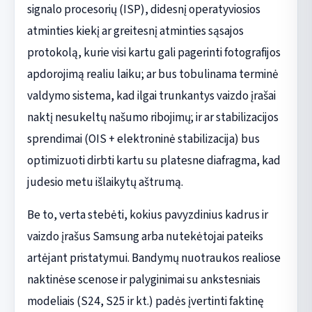
signalo procesorių (ISP), didesnį operatyviosios
atminties kiekį ar greitesnį atminties sąsajos
protokolą, kurie visi kartu gali pagerinti fotografijos
apdorojimą realiu laiku; ar bus tobulinama terminė
valdymo sistema, kad ilgai trunkantys vaizdo įrašai
naktį nesukeltų našumo ribojimų; ir ar stabilizacijos
sprendimai (OIS + elektroninė stabilizacija) bus
optimizuoti dirbti kartu su platesne diafragma, kad
judesio metu išlaikytų aštrumą.
Be to, verta stebėti, kokius pavyzdinius kadrus ir
vaizdo įrašus Samsung arba nutekėtojai pateiks
artėjant pristatymui. Bandymų nuotraukos realiose
naktinėse scenose ir palyginimai su ankstesniais
modeliais (S24, S25 ir kt.) padės įvertinti faktinę