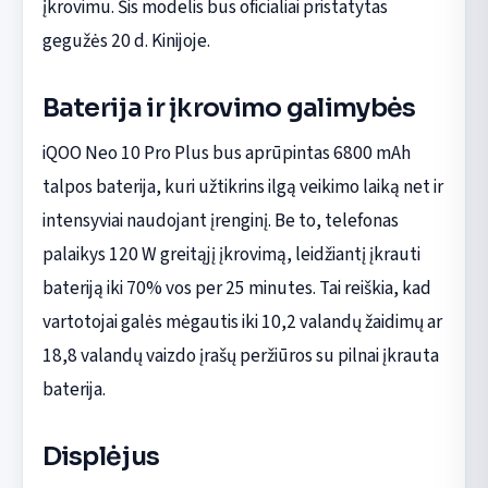
įkrovimu. Šis modelis bus oficialiai pristatytas
gegužės 20 d. Kinijoje.
Baterija ir įkrovimo galimybės
iQOO Neo 10 Pro Plus bus aprūpintas 6800 mAh
talpos baterija, kuri užtikrins ilgą veikimo laiką net ir
intensyviai naudojant įrenginį. Be to, telefonas
palaikys 120 W greitąjį įkrovimą, leidžiantį įkrauti
bateriją iki 70% vos per 25 minutes. Tai reiškia, kad
vartotojai galės mėgautis iki 10,2 valandų žaidimų ar
18,8 valandų vaizdo įrašų peržiūros su pilnai įkrauta
baterija.
Displėjus