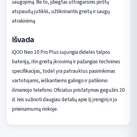
saugojimą. Be to, įdiegtas ultragarsinis pirštų
atspaudų jutiklis, užtikrinantis greitą ir saugų
atrakinimą.
Išvada
iQOO Neo 10 Pro Plus sujungia didelės talpos
bateriją, itin greitą įkrovimą ir pažangias technines
specifikacijas, todėl yra patrauklus pasirinkimas
vartotojams, ieškantiems galingo ir patikimo
išmaniojo telefono. Oficialus pristatymas gegužės 20
d. leis sužinoti daugiau detalių apie šį įrenginį ir jo
prieinamumą rinkoje.