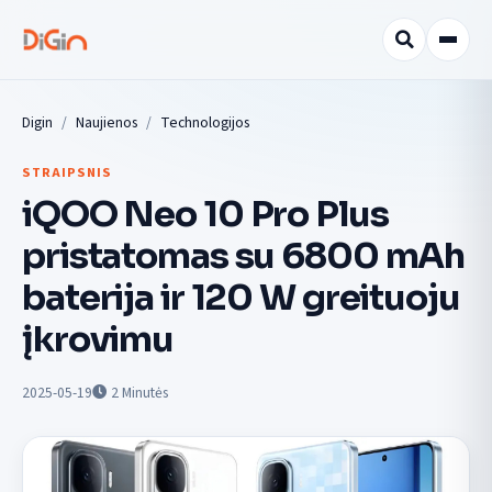
Digin
Naujienos
Technologijos
STRAIPSNIS
iQOO Neo 10 Pro Plus
pristatomas su 6800 mAh
baterija ir 120 W greituoju
įkrovimu
2025-05-19
2
Minutės