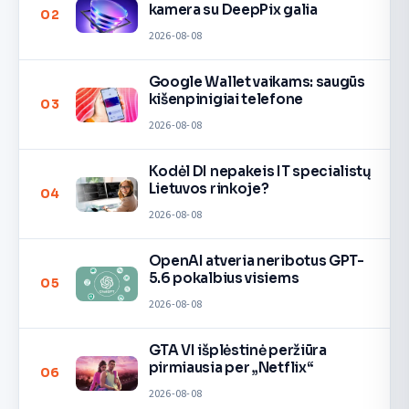
kamera su DeepPix galia
02
2026-08-08
Google Wallet vaikams: saugūs
kišenpinigiai telefone
03
2026-08-08
Kodėl DI nepakeis IT specialistų
Lietuvos rinkoje?
04
2026-08-08
OpenAI atveria neribotus GPT-
5.6 pokalbius visiems
05
2026-08-08
GTA VI išplėstinė peržiūra
pirmiausia per „Netflix“
06
2026-08-08