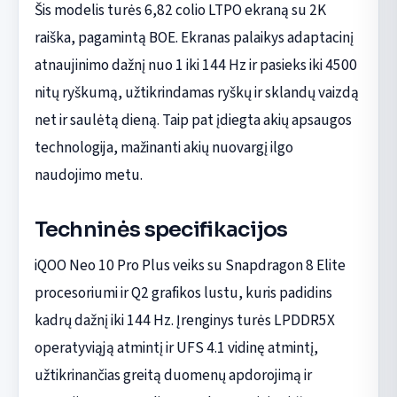
Šis modelis turės 6,82 colio LTPO ekraną su 2K
raiška, pagamintą BOE. Ekranas palaikys adaptacinį
atnaujinimo dažnį nuo 1 iki 144 Hz ir pasieks iki 4500
nitų ryškumą, užtikrindamas ryškų ir sklandų vaizdą
net ir saulėtą dieną. Taip pat įdiegta akių apsaugos
technologija, mažinanti akių nuovargį ilgo
naudojimo metu.
Techninės specifikacijos
iQOO Neo 10 Pro Plus veiks su Snapdragon 8 Elite
procesoriumi ir Q2 grafikos lustu, kuris padidins
kadrų dažnį iki 144 Hz. Įrenginys turės LPDDR5X
operatyviąją atmintį ir UFS 4.1 vidinę atmintį,
užtikrinančias greitą duomenų apdorojimą ir