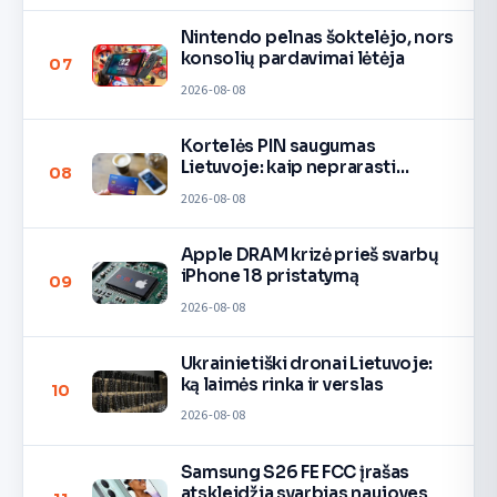
Nintendo pelnas šoktelėjo, nors
konsolių pardavimai lėtėja
07
2026-08-08
Kortelės PIN saugumas
Lietuvoje: kaip neprarasti
08
pinigų
2026-08-08
Apple DRAM krizė prieš svarbų
iPhone 18 pristatymą
09
2026-08-08
Ukrainietiški dronai Lietuvoje:
ką laimės rinka ir verslas
10
2026-08-08
Samsung S26 FE FCC įrašas
atskleidžia svarbias naujoves