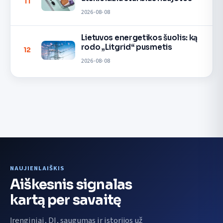
11
2026-08-08
Lietuvos energetikos šuolis: ką
rodo „Litgrid“ pusmetis
12
2026-08-08
NAUJIENLAIŠKIS
Aiškesnis signalas
kartą per savaitę
Įrenginiai, DI, saugumas ir istorijos už