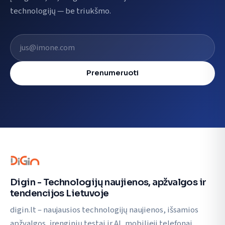
technologijų — be triukšmo.
El. pašto adresas
Prenumeruoti
Digin - Technologijų naujienos, apžvalgos ir
tendencijos Lietuvoje
digin.lt – naujausios technologijų naujienos, išsamios
apžvalgos, įrenginių testai ir AI, mobilieji telefonai,