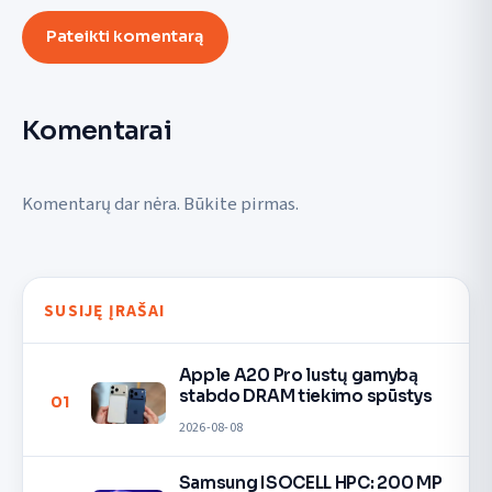
Pateikti komentarą
Komentarai
Komentarų dar nėra. Būkite pirmas.
SUSIJĘ ĮRAŠAI
Apple A20 Pro lustų gamybą
stabdo DRAM tiekimo spūstys
01
2026-08-08
Samsung ISOCELL HPC: 200 MP