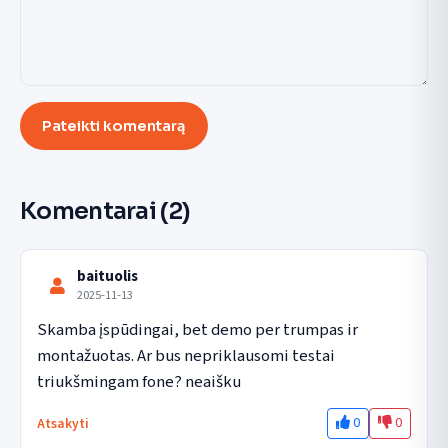
Pateikti komentarą
Komentarai
(2)
baituolis
2025-11-13
Skamba įspūdingai, bet demo per trumpas ir 
montažuotas. Ar bus nepriklausomi testai 
triukšmingam fone? neaišku
0
0
Atsakyti