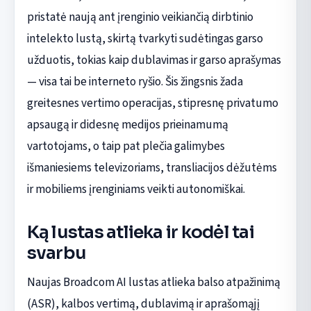
pristatė naują ant įrenginio veikiančią dirbtinio
intelekto lustą, skirtą tvarkyti sudėtingas garso
užduotis, tokias kaip dublavimas ir garso aprašymas
— visa tai be interneto ryšio. Šis žingsnis žada
greitesnes vertimo operacijas, stipresnę privatumo
apsaugą ir didesnę medijos prieinamumą
vartotojams, o taip pat plečia galimybes
išmaniesiems televizoriams, transliacijos dėžutėms
ir mobiliems įrenginiams veikti autonomiškai.
Ką lustas atlieka ir kodėl tai
svarbu
Naujas Broadcom AI lustas atlieka balso atpažinimą
(ASR), kalbos vertimą, dublavimą ir aprašomąjį