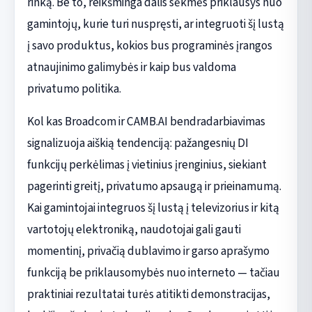
rinką. Be to, reikšminga dalis sėkmės priklausys nuo
gamintojų, kurie turi nuspręsti, ar integruoti šį lustą
į savo produktus, kokios bus programinės įrangos
atnaujinimo galimybės ir kaip bus valdoma
privatumo politika.
Kol kas Broadcom ir CAMB.AI bendradarbiavimas
signalizuoja aiškią tendenciją: pažangesnių DI
funkcijų perkėlimas į vietinius įrenginius, siekiant
pagerinti greitį, privatumo apsaugą ir prieinamumą.
Kai gamintojai integruos šį lustą į televizorius ir kitą
vartotojų elektroniką, naudotojai gali gauti
momentinį, privačią dublavimo ir garso aprašymo
funkciją be priklausomybės nuo interneto — tačiau
praktiniai rezultatai turės atitikti demonstracijas,