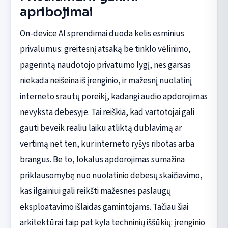
apribojimai
On-device AI sprendimai duoda kelis esminius
privalumus: greitesnį atsaką be tinklo vėlinimo,
pagerintą naudotojo privatumo lygį, nes garsas
niekada neišeina iš įrenginio, ir mažesnį nuolatinį
interneto srautų poreikį, kadangi audio apdorojimas
nevyksta debesyje. Tai reiškia, kad vartotojai gali
gauti beveik realiu laiku atliktą dublavimą ar
vertimą net ten, kur interneto ryšys ribotas arba
brangus. Be to, lokalus apdorojimas sumažina
priklausomybę nuo nuolatinio debesų skaičiavimo,
kas ilgainiui gali reikšti mažesnes paslaugų
eksploatavimo išlaidas gamintojams. Tačiau šiai
arkitektūrai taip pat kyla techninių iššūkių: įrenginio