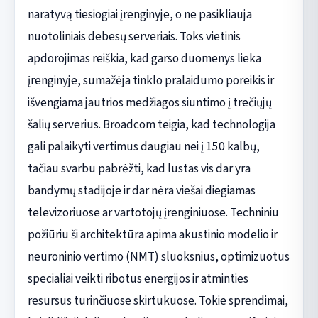
naratyvą tiesiogiai įrenginyje, o ne pasikliauja
nuotoliniais debesų serveriais. Toks vietinis
apdorojimas reiškia, kad garso duomenys lieka
įrenginyje, sumažėja tinklo pralaidumo poreikis ir
išvengiama jautrios medžiagos siuntimo į trečiųjų
šalių serverius. Broadcom teigia, kad technologija
gali palaikyti vertimus daugiau nei į 150 kalbų,
tačiau svarbu pabrėžti, kad lustas vis dar yra
bandymų stadijoje ir dar nėra viešai diegiamas
televizoriuose ar vartotojų įrenginiuose. Techniniu
požiūriu ši architektūra apima akustinio modelio ir
neuroninio vertimo (NMT) sluoksnius, optimizuotus
specialiai veikti ribotus energijos ir atminties
resursus turinčiuose skirtukuose. Tokie sprendimai,