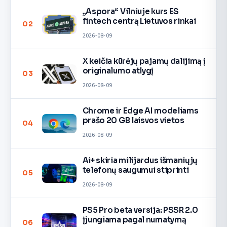
„Aspora“ Vilniuje kurs ES
fintech centrą Lietuvos rinkai
02
2026-08-09
X keičia kūrėjų pajamų dalijimą į
originalumo atlygį
03
2026-08-09
Chrome ir Edge AI modeliams
prašo 20 GB laisvos vietos
04
2026-08-09
Ai+ skiria milijardus išmaniųjų
telefonų saugumui stiprinti
05
2026-08-09
PS5 Pro beta versija: PSSR 2.0
įjungiama pagal numatymą
06