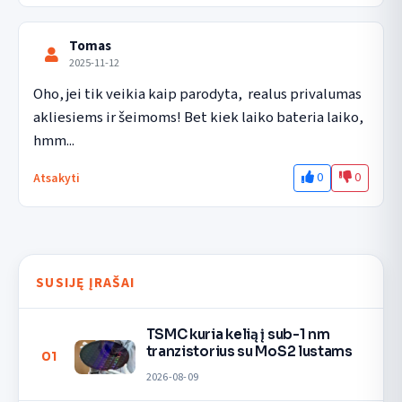
Tomas
2025-11-12
Oho, jei tik veikia kaip parodyta,  realus privalumas 
akliesiems ir šeimoms! Bet kiek laiko bateria laiko, 
hmm...
0
0
Atsakyti
SUSIJĘ ĮRAŠAI
TSMC kuria kelią į sub-1 nm
tranzistorius su MoS2 lustams
01
2026-08-09