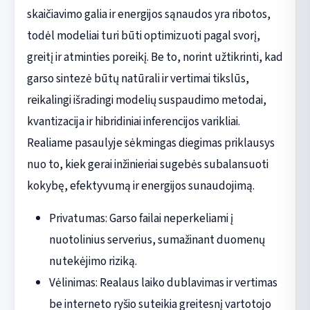
skaičiavimo galia ir energijos sąnaudos yra ribotos,
todėl modeliai turi būti optimizuoti pagal svorį,
greitį ir atminties poreikį. Be to, norint užtikrinti, kad
garso sintezė būtų natūrali ir vertimai tikslūs,
reikalingi išradingi modelių suspaudimo metodai,
kvantizacija ir hibridiniai inferencijos varikliai.
Realiame pasaulyje sėkmingas diegimas priklausys
nuo to, kiek gerai inžinieriai sugebės subalansuoti
kokybę, efektyvumą ir energijos sunaudojimą.
Privatumas: Garso failai neperkeliami į
nuotolinius serverius, sumažinant duomenų
nutekėjimo riziką.
Vėlinimas: Realaus laiko dublavimas ir vertimas
be interneto ryšio suteikia greitesnį vartotojo