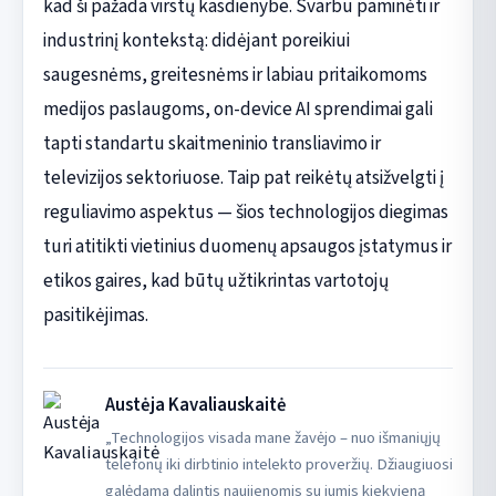
kad ši pažada virstų kasdienybe. Svarbu paminėti ir
industrinį kontekstą: didėjant poreikiui
saugesnėms, greitesnėms ir labiau pritaikomoms
medijos paslaugoms, on-device AI sprendimai gali
tapti standartu skaitmeninio transliavimo ir
televizijos sektoriuose. Taip pat reikėtų atsižvelgti į
reguliavimo aspektus — šios technologijos diegimas
turi atitikti vietinius duomenų apsaugos įstatymus ir
etikos gaires, kad būtų užtikrintas vartotojų
pasitikėjimas.
Austėja Kavaliauskaitė
„Technologijos visada mane žavėjo – nuo išmaniųjų
telefonų iki dirbtinio intelekto proveržių. Džiaugiuosi
galėdama dalintis naujienomis su jumis kiekvieną