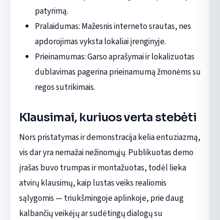
patyrimą.
Pralaidumas: Mažesnis interneto srautas, nes
apdorojimas vyksta lokaliai įrenginyje.
Prieinamumas: Garso aprašymai ir lokalizuotas
dublavimas pagerina prieinamumą žmonėms su
regos sutrikimais.
Klausimai, kuriuos verta stebėti
Nors pristatymas ir demonstracija kelia entuziazmą,
vis dar yra nemažai nežinomųjų. Publikuotas demo
įrašas buvo trumpas ir montažuotas, todėl lieka
atvirų klausimų, kaip lustas veiks realiomis
sąlygomis — triukšmingoje aplinkoje, prie daug
kalbančių veikėjų ar sudėtingų dialogų su