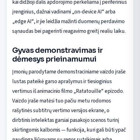
kai didžioji dalis apdorojimo perkeliama į periferinius
įrenginius, dažnai vadinami „on-device AI“ arba
„edge AI“, ir jie leidžia mažinti duomenų perdavimo
sąnaudas bei pagerinti reagavimo greitį realiu laiku.
Gyvas demonstravimas ir
dėmesys prieinamumui
Įmonių parodytame demonstraciniame vaizdo įraše
lustas pateikė garso aprašymus ir tiesioginius
vertimus iš animacinio filmo „Ratatouille“ epizodo.
Vaizdo įraše matėsi tuo pačiu metu rodomos
rašytinės subtitrų vertimo versijos ekrane, o
dirbtinis intelektas garsiai pasakojo scenos turinį
skirtingomis kalbomis — funkcija, kuri gali būti ypač
naudinga žiūrovams su regos sutrikimais arba