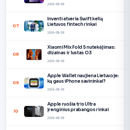
2026-08-09
Inventi atveria Swift kelią
Lietuvos fintech rinkai
07
2026-08-09
Xiaomi Mix Fold 5 nutekėjimas:
dizainas ir lustas O3
08
2026-08-09
Apple Wallet naujiena Lietuvoje:
ką gaus iPhone savininkai?
09
2026-08-09
Apple ruošia tris Ultra
įrenginius prabangos rinkai
10
2026-08-09