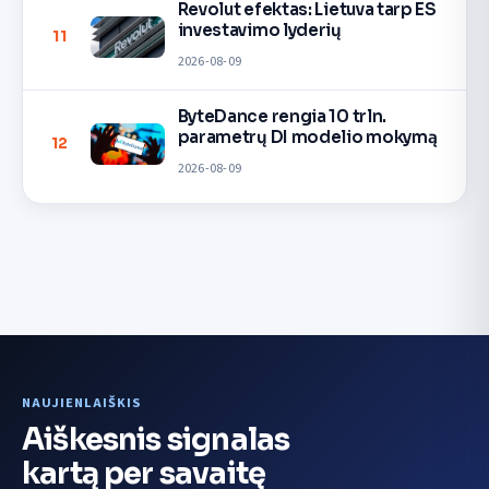
Revolut efektas: Lietuva tarp ES
investavimo lyderių
11
2026-08-09
ByteDance rengia 10 trln.
parametrų DI modelio mokymą
12
2026-08-09
NAUJIENLAIŠKIS
Aiškesnis signalas
kartą per savaitę