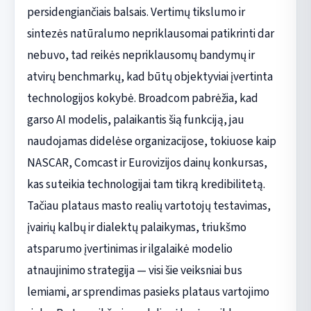
persidengiančiais balsais. Vertimų tikslumo ir
sintezės natūralumo nepriklausomai patikrinti dar
nebuvo, tad reikės nepriklausomų bandymų ir
atvirų benchmarkų, kad būtų objektyviai įvertinta
technologijos kokybė. Broadcom pabrėžia, kad
garso AI modelis, palaikantis šią funkciją, jau
naudojamas didelėse organizacijose, tokiuose kaip
NASCAR, Comcast ir Eurovizijos dainų konkursas,
kas suteikia technologijai tam tikrą kredibilitetą.
Tačiau plataus masto realių vartotojų testavimas,
įvairių kalbų ir dialektų palaikymas, triukšmo
atsparumo įvertinimas ir ilgalaikė modelio
atnaujinimo strategija — visi šie veiksniai bus
lemiami, ar sprendimas pasieks plataus vartojimo