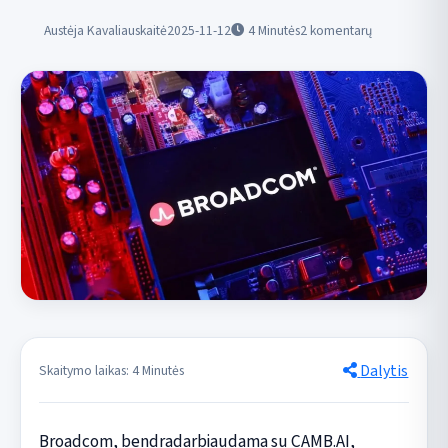
Austėja Kavaliauskaitė
2025-11-12
4
Minutės
2 komentarų
Dalytis
Skaitymo laikas: 4 Minutės
Broadcom, bendradarbiaudama su CAMB.AI,