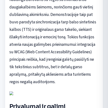
daugiakalbėms šeimoms, norinčioms gauti vietinį
dubliavimą akimirksniu. Demonstracijoje taip pat
buvo parodyta sinchronizacija tarp balso sintetinės
kalbos (TTS) ir originalaus garso takelio, siekiant
išlaikyti intonaciją ir emocinį toną. Tokios funkcijos
atveria naujas galimybes prieinamumui: integracija
su WCAG (Web Content Accessibility Guidelines)
principais reiškia, kad įrenginiai galėtų pasiūlyti ne
tik tekstinius subtitrus, bet ir detalų garso
aprašymą, pritaikytą akliesiems arba turintiems
regos negalią auditorijoms.
Privalumai ir galimi