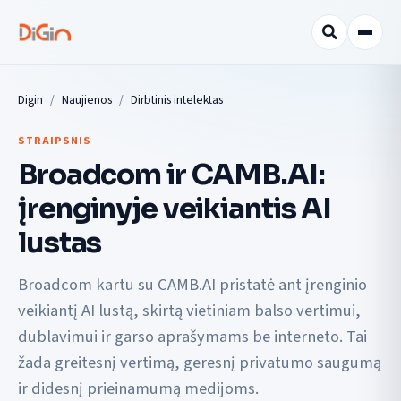
Digin
Naujienos
Dirbtinis intelektas
STRAIPSNIS
Broadcom ir CAMB.AI:
įrenginyje veikiantis AI
lustas
Broadcom kartu su CAMB.AI pristatė ant įrenginio
veikiantį AI lustą, skirtą vietiniam balso vertimui,
dublavimui ir garso aprašymams be interneto. Tai
žada greitesnį vertimą, geresnį privatumo saugumą
ir didesnį prieinamumą medijoms.