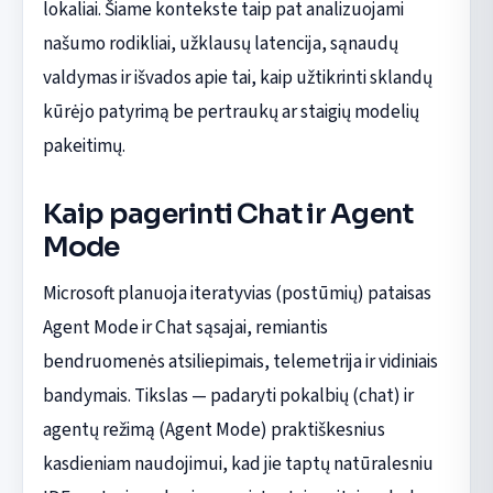
lokaliai. Šiame kontekste taip pat analizuojami
našumo rodikliai, užklausų latencija, sąnaudų
valdymas ir išvados apie tai, kaip užtikrinti sklandų
kūrėjo patyrimą be pertraukų ar staigių modelių
pakeitimų.
Kaip pagerinti Chat ir Agent
Mode
Microsoft planuoja iteratyvias (postūmių) pataisas
Agent Mode ir Chat sąsajai, remiantis
bendruomenės atsiliepimais, telemetrija ir vidiniais
bandymais. Tikslas — padaryti pokalbių (chat) ir
agentų režimą (Agent Mode) praktiškesnius
kasdieniam naudojimui, kad jie taptų natūralesniu