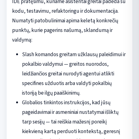
IDE pratęsimu, kuriame asistentai greitai padeda su
kodu, testavimu, refaktoringu ir dokumentacija.
Numatyti patobulinimai apima keletą konkrečių
punktų, kurie pagerins našumą, sklandumą ir
valdymą:
Slash komandos greitam užklausų paleidimui ir
pokalbio valdymui — greitos nuorodos,
leidžiančios greitai nurodyti agentui atlikti
specifines užduotis arba valdyti pokalbių
istoriją be ilgų paaiškinimų.
Globalios tinkintos instrukcijos, kad jūsų
pageidavimai ir asmeniniai nustatymai išliktų
tarp sesijų — tai reiškia mažesnį poreikį
kiekvieną kartą perduoti kontekstą, geresnį