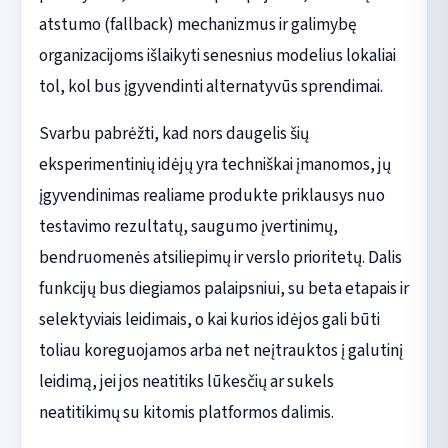
atstumo (fallback) mechanizmus ir galimybę
organizacijoms išlaikyti senesnius modelius lokaliai
tol, kol bus įgyvendinti alternatyvūs sprendimai.
Svarbu pabrėžti, kad nors daugelis šių
eksperimentinių idėjų yra techniškai įmanomos, jų
įgyvendinimas realiame produkte priklausys nuo
testavimo rezultatų, saugumo įvertinimų,
bendruomenės atsiliepimų ir verslo prioritetų. Dalis
funkcijų bus diegiamos palaipsniui, su beta etapais ir
selektyviais leidimais, o kai kurios idėjos gali būti
toliau koreguojamos arba net neįtrauktos į galutinį
leidimą, jei jos neatitiks lūkesčių ar sukels
neatitikimų su kitomis platformos dalimis.