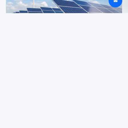
Kaune vyksianti ENTRUST keis Lietuvos energetiką
ir rinką
Poco M8 Power: 8000 mAh baterija ir AMOLED
ekranas