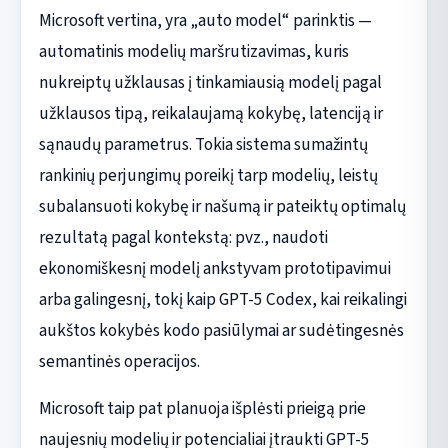
Microsoft vertina, yra „auto model“ parinktis —
automatinis modelių maršrutizavimas, kuris
nukreiptų užklausas į tinkamiausią modelį pagal
užklausos tipą, reikalaujamą kokybę, latenciją ir
sąnaudų parametrus. Tokia sistema sumažintų
rankinių perjungimų poreikį tarp modelių, leistų
subalansuoti kokybę ir našumą ir pateiktų optimalų
rezultatą pagal kontekstą: pvz., naudoti
ekonomiškesnį modelį ankstyvam prototipavimui
arba galingesnį, tokį kaip GPT-5 Codex, kai reikalingi
aukštos kokybės kodo pasiūlymai ar sudėtingesnės
semantinės operacijos.
Microsoft taip pat planuoja išplėsti prieigą prie
naujesnių modelių ir potencialiai įtraukti GPT-5