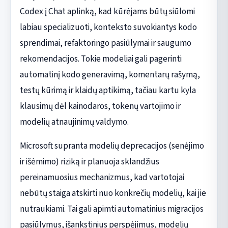
Codex į Chat aplinką, kad kūrėjams būtų siūlomi
labiau specializuoti, konteksto suvokiantys kodo
sprendimai, refaktoringo pasiūlymai ir saugumo
rekomendacijos. Tokie modeliai gali pagerinti
automatinį kodo generavimą, komentarų rašymą,
testų kūrimą ir klaidų aptikimą, tačiau kartu kyla
klausimų dėl kainodaros, tokenų vartojimo ir
modelių atnaujinimų valdymo.
Microsoft supranta modelių deprecacijos (senėjimo
ir išėmimo) riziką ir planuoja sklandžius
pereinamuosius mechanizmus, kad vartotojai
nebūtų staiga atskirti nuo konkrečių modelių, kai jie
nutraukiami. Tai gali apimti automatinius migracijos
pasiūlymus, išankstinius perspėjimus, modelių