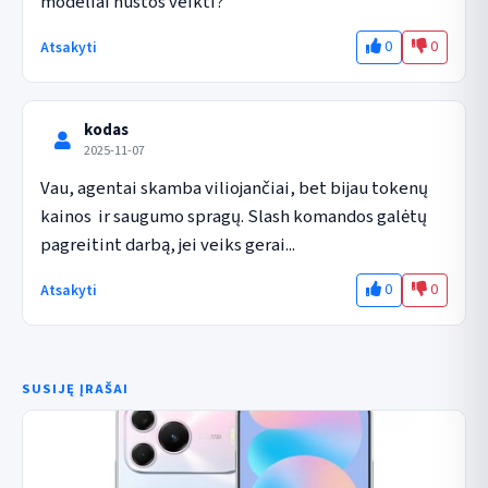
modeliai nustos veikti?
0
0
Atsakyti
kodas
2025-11-07
Vau, agentai skamba viliojančiai, bet bijau tokenų 
kainos  ir saugumo spragų. Slash komandos galėtų 
pagreitint darbą, jei veiks gerai...
0
0
Atsakyti
SUSIJĘ ĮRAŠAI