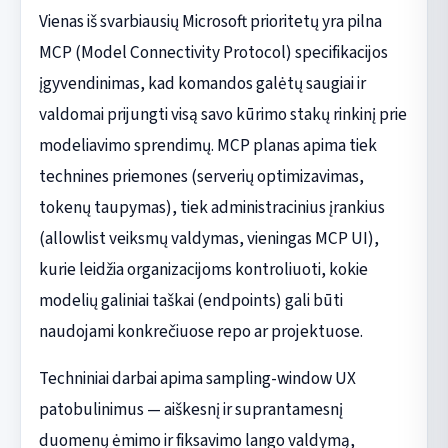
Vienas iš svarbiausių Microsoft prioritetų yra pilna
MCP (Model Connectivity Protocol) specifikacijos
įgyvendinimas, kad komandos galėtų saugiai ir
valdomai prijungti visą savo kūrimo stakų rinkinį prie
modeliavimo sprendimų. MCP planas apima tiek
technines priemones (serverių optimizavimas,
tokenų taupymas), tiek administracinius įrankius
(allowlist veiksmų valdymas, vieningas MCP UI),
kurie leidžia organizacijoms kontroliuoti, kokie
modelių galiniai taškai (endpoints) gali būti
naudojami konkrečiuose repo ar projektuose.
Techniniai darbai apima sampling-window UX
patobulinimus — aiškesnį ir suprantamesnį
duomenų ėmimo ir fiksavimo lango valdymą,