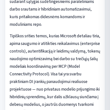
sudarant sąlygas sudėtingesniems paraleliniams
darbo srautams ir hibridiniam automatizavimui,
kuris pritaikomas didesnėms komandoms ir
moduliniams repo.
Tipiškos srities temos, kurias Microsoft detaliau tiria,
apima saugumo ir atitikties reikalavimus (enterprise
controls), autentifikaciją ir leidimų valdymą, tokenų
naudojimo optimizavimą bei darbo su trečiųjų šalių
modeliais koordinavimą per MCP (Model
Connectivity Protocol). Visa tai yra svarbu
praktiniam DI įrankių panaudojimui realiuose
projektuose — nuo privataus modelio prijungimo iki
hibridinių sprendimų, kur dalis užklausų siunčiama į
debesų modelius, o jautrūs duomenys tvarkomi