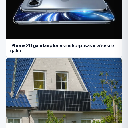
iPhone 20 gandai: plonesnis korpusas ir vėsesnė
galia