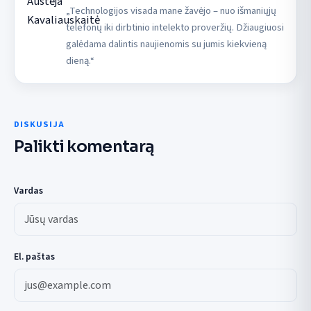
„Technologijos visada mane žavėjo – nuo išmaniųjų
telefonų iki dirbtinio intelekto proveržių. Džiaugiuosi
galėdama dalintis naujienomis su jumis kiekvieną
dieną.“
DISKUSIJA
Palikti komentarą
Vardas
El. paštas