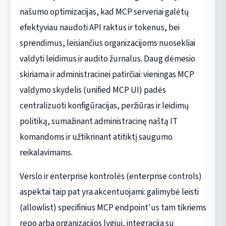
našumo optimizacijas, kad MCP serveriai galėtų
efektyviau naudoti API raktus ir tokenus, bei
sprendimus, leisiančius organizacijoms nuosekliai
valdyti leidimus ir audito žurnalus. Daug dėmesio
skiriama ir administracinei patirčiai: vieningas MCP
valdymo skydelis (unified MCP UI) padės
centralizuoti konfigūracijas, peržiūras ir leidimų
politiką, sumažinant administracinę naštą IT
komandoms ir užtikrinant atitiktį saugumo
reikalavimams.
Verslo ir enterprise kontrolės (enterprise controls)
aspektai taip pat yra akcentuojami: galimybė leisti
(allowlist) specifinius MCP endpoint'us tam tikriems
repo arba organizacijos lygiui, integracija su