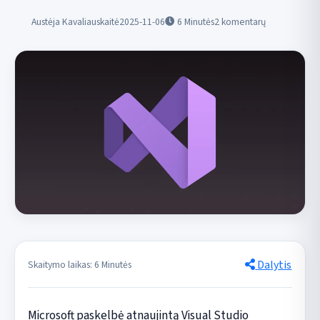
Austėja Kavaliauskaitė
2025-11-06
6
Minutės
2 komentarų
Dalytis
Skaitymo laikas: 6 Minutės
Microsoft paskelbė atnaujintą Visual Studio