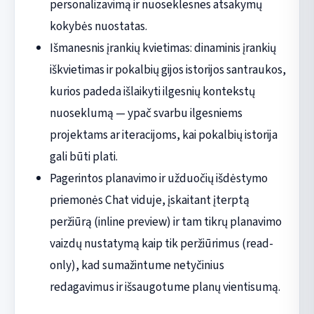
personalizavimą ir nuoseklesnes atsakymų
kokybės nuostatas.
Išmanesnis įrankių kvietimas: dinaminis įrankių
iškvietimas ir pokalbių gijos istorijos santraukos,
kurios padeda išlaikyti ilgesnių kontekstų
nuoseklumą — ypač svarbu ilgesniems
projektams ar iteracijoms, kai pokalbių istorija
gali būti plati.
Pagerintos planavimo ir užduočių išdėstymo
priemonės Chat viduje, įskaitant įterptą
peržiūrą (inline preview) ir tam tikrų planavimo
vaizdų nustatymą kaip tik peržiūrimus (read-
only), kad sumažintume netyčinius
redagavimus ir išsaugotume planų vientisumą.