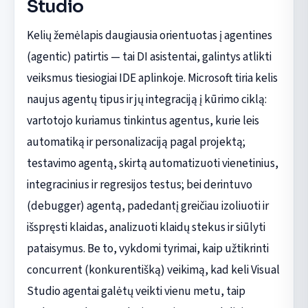
Studio
Kelių žemėlapis daugiausia orientuotas į agentines
(agentic) patirtis — tai DI asistentai, galintys atlikti
veiksmus tiesiogiai IDE aplinkoje. Microsoft tiria kelis
naujus agentų tipus ir jų integraciją į kūrimo ciklą:
vartotojo kuriamus tinkintus agentus, kurie leis
automatiką ir personalizaciją pagal projektą;
testavimo agentą, skirtą automatizuoti vienetinius,
integracinius ir regresijos testus; bei derintuvo
(debugger) agentą, padedantį greičiau izoliuoti ir
išspręsti klaidas, analizuoti klaidų stekus ir siūlyti
pataisymus. Be to, vykdomi tyrimai, kaip užtikrinti
concurrent (konkurentišką) veikimą, kad keli Visual
Studio agentai galėtų veikti vienu metu, taip