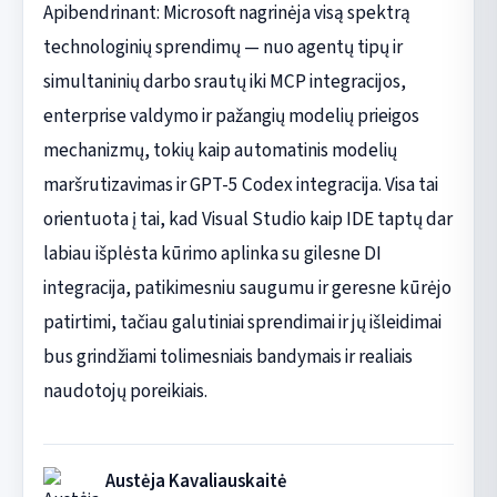
Apibendrinant: Microsoft nagrinėja visą spektrą
technologinių sprendimų — nuo agentų tipų ir
simultaninių darbo srautų iki MCP integracijos,
enterprise valdymo ir pažangių modelių prieigos
mechanizmų, tokių kaip automatinis modelių
maršrutizavimas ir GPT-5 Codex integracija. Visa tai
orientuota į tai, kad Visual Studio kaip IDE taptų dar
labiau išplėsta kūrimo aplinka su gilesne DI
integracija, patikimesniu saugumu ir geresne kūrėjo
patirtimi, tačiau galutiniai sprendimai ir jų išleidimai
bus grindžiami tolimesniais bandymais ir realiais
naudotojų poreikiais.
Austėja Kavaliauskaitė