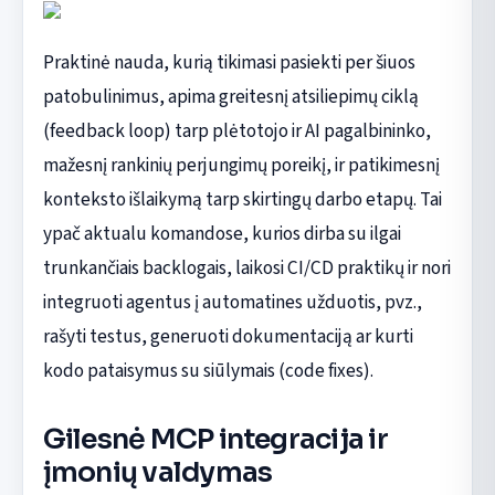
Praktinė nauda, kurią tikimasi pasiekti per šiuos
patobulinimus, apima greitesnį atsiliepimų ciklą
(feedback loop) tarp plėtotojo ir AI pagalbininko,
mažesnį rankinių perjungimų poreikį, ir patikimesnį
konteksto išlaikymą tarp skirtingų darbo etapų. Tai
ypač aktualu komandose, kurios dirba su ilgai
trunkančiais backlogais, laikosi CI/CD praktikų ir nori
integruoti agentus į automatines užduotis, pvz.,
rašyti testus, generuoti dokumentaciją ar kurti
kodo pataisymus su siūlymais (code fixes).
Gilesnė MCP integracija ir
įmonių valdymas