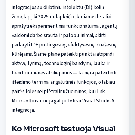
integracijos su dirbtiniu intelektu (DI) kelių
žemėlapį iki 2025 m. lapkričio, kuriame detaliai
aprašyti eksperimentiniai funkcionalumai, agentų
valdomi darbo srautai ir patobulinimai, skirti
padaryti IDE protingesnę, efektyvesnę ir našesnę
kūrėjams. Šiame plane pateikti punktai atspindi
aktyvų tyrimą, technologinį bandymų lauką ir
bendruomenės atsiliepimus — tai nėra patvirtinti
išleidimo terminai ar galutinės funkcijos, o labiau
gairės tolesnei plėtrai ir užuominos, kur link
Microsoft institucija gali judėti su Visual Studio AI
integracija.
Ko Microsoft testuoja Visual