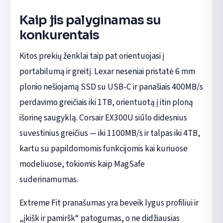
Kaip jis palyginamas su
konkurentais
Kitos prekių ženklai taip pat orientuojasi į
portabilumą ir greitį. Lexar neseniai pristatė 6 mm
plonio nešiojamą SSD su USB-C ir panašiais 400MB/s
perdavimo greičiais iki 1TB, orientuotą į itin ploną
išorinę saugyklą. Corsair EX300U siūlo didesnius
suvestinius greičius — iki 1100MB/s ir talpas iki 4TB,
kartu su papildomomis funkcijomis kai kuriuose
modeliuose, tokiomis kaip MagSafe
suderinamumas.
Extreme Fit pranašumas yra beveik lygus profiliui ir
„įkišk ir pamiršk“ patogumas, o ne didžiausias