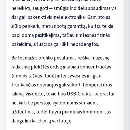
nereikėtų saugoti — smūgiai ir didelis spaudimas vis
dar gali pakenkti vidinei elektronikai. Gamintojas
siūlo penkerių metų ribotą garantiją, kuri suteikia
papildomą pasitikėjimą, tačiau rimtesnės fizinės
pažeidimų situacijos gali likti nepadengtos.
Be to, mažas profilio privalumas reiškia mažesnę
radiacinę plokštės erdvę ir labiau koncentruotas
šilumos taškus, todėl intensyvesnės ir ilgiau
trunkančios operacijos gali sukelti temperatūros
kilimą. Vis dėlto, tokio tipo USB-C raktai paprastai
neskirti be perstojo vykdomoms sunkioms
užduotims, todėl tai yra priimtinas kompromisas
daugeliui kasdienių vartotojų.