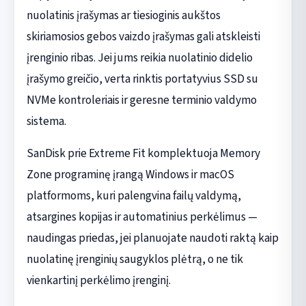
nuolatinis įrašymas ar tiesioginis aukštos
skiriamosios gebos vaizdo įrašymas gali atskleisti
įrenginio ribas. Jei jums reikia nuolatinio didelio
įrašymo greičio, verta rinktis portatyvius SSD su
NVMe kontroleriais ir geresne terminio valdymo
sistema.
SanDisk prie Extreme Fit komplektuoja Memory
Zone programinę įrangą Windows ir macOS
platformoms, kuri palengvina failų valdymą,
atsargines kopijas ir automatinius perkėlimus —
naudingas priedas, jei planuojate naudoti raktą kaip
nuolatinę įrenginių saugyklos plėtrą, o ne tik
vienkartinį perkėlimo įrenginį.