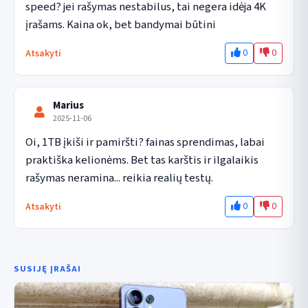
speed? jei rašymas nestabilus, tai negera idėja 4K 
įrašams. Kaina ok, bet bandymai būtini
0
0
Atsakyti
Marius
2025-11-06
Oi, 1TB įkiši ir pamiršti? fainas sprendimas, labai 
praktiška kelionėms. Bet tas karštis ir ilgalaikis 
rašymas neramina... reikia realių testų.
0
0
Atsakyti
SUSIJĘ ĮRAŠAI