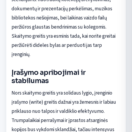
dokumentų ir prezentacijų perkėlimas, muzikos
bibliotekos nešiojimas, bei laikinas vaizdo failų
peržiūros glaustas bendrinimas su kolegomis.
Skaitymo greitis yra esminis tada, kai norite greitai
peržiūrėti dideles bylas ar perduoti jas tarp
įrenginių.
Įrašymo apribojimai ir
stabilumas
Nors skaitymo greitis yra solidaus lygio, įrenginio
įrašymo (write) greitis dažnai yra žemesnis ir labiau
priklauso nuo talpos ir valdiklio efektyvumo.
Trumpalaikiai perrašymai ir įprastos atsarginės
kopijos bus vykdomi sklandžiai, tačiau intensyvus