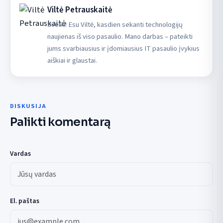
Viltė Petrauskaitė
Sveiki! Esu Viltė, kasdien sekanti technologijų
naujienas iš viso pasaulio. Mano darbas – pateikti
jums svarbiausius ir įdomiausius IT pasaulio įvykius
aiškiai ir glaustai.
DISKUSIJA
Palikti komentarą
Vardas
El. paštas