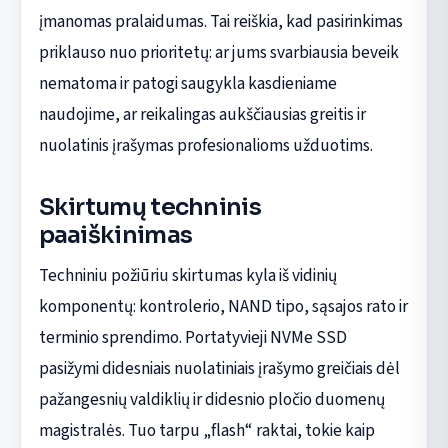
įmanomas pralaidumas. Tai reiškia, kad pasirinkimas
priklauso nuo prioritetų: ar jums svarbiausia beveik
nematoma ir patogi saugykla kasdieniame
naudojime, ar reikalingas aukščiausias greitis ir
nuolatinis įrašymas profesionalioms užduotims.
Skirtumų techninis
paaiškinimas
Techniniu požiūriu skirtumas kyla iš vidinių
komponentų: kontrolerio, NAND tipo, sąsajos rato ir
terminio sprendimo. Portatyvieji NVMe SSD
pasižymi didesniais nuolatiniais įrašymo greičiais dėl
pažangesnių valdiklių ir didesnio pločio duomenų
magistralės. Tuo tarpu „flash“ raktai, tokie kaip