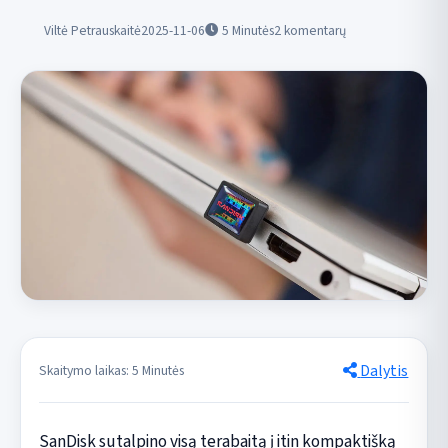
Viltė Petrauskaitė
2025-11-06
5
Minutės
2 komentarų
Dalytis
Skaitymo laikas: 5 Minutės
SanDisk sutalpino visą terabaitą į itin kompaktišką