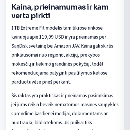
Kaina, prieinamumas ir kam
verta pirkti
1TB Extreme Fit modelis tam tikrose rinkose
kainuoja apie 119,99 USD ir yra prieinamas per
SanDisk svetainę bei Amazon JAV. Kaina gali skirtis
priklausomai nuo regiono, akcijų, prekybos
mokesčių ir tiekimo grandinės pokyčių, todėl
rekomenduojama palyginti pasiūlymus keliose
parduotuvėse prieš perkant.
Šis raktas yra praktiškas ir prieinamas pasirinkimas,
jei jums reikia beveik nematomos masinės saugyklos
sprendimo kasdienei medijai, dokumentams ar
nuotraukų bibliotekoms. Jis puikiai tiks