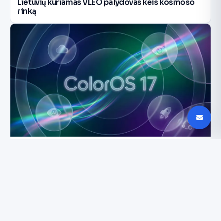
Lietuvių kuriamas VLEO palydovas keis kosmoso
rinką
ColorOS 17: kurie OnePlus įrenginiai atnaujinimo
negaus