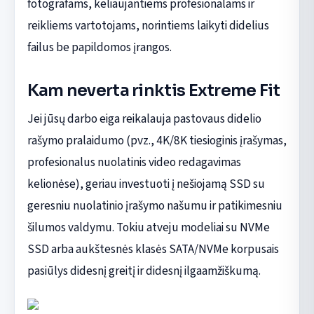
fotografams, keliaujantiems profesionalams ir
reikliems vartotojams, norintiems laikyti didelius
failus be papildomos įrangos.
Kam neverta rinktis Extreme Fit
Jei jūsų darbo eiga reikalauja pastovaus didelio
rašymo pralaidumo (pvz., 4K/8K tiesioginis įrašymas,
profesionalus nuolatinis video redagavimas
kelionėse), geriau investuoti į nešiojamą SSD su
geresniu nuolatinio įrašymo našumu ir patikimesniu
šilumos valdymu. Tokiu atveju modeliai su NVMe
SSD arba aukštesnės klasės SATA/NVMe korpusais
pasiūlys didesnį greitį ir didesnį ilgaamžiškumą.