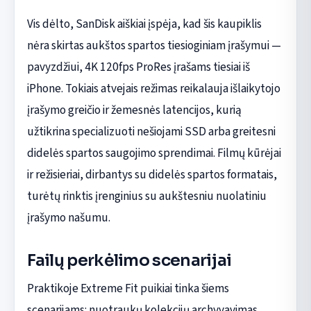
Vis dėlto, SanDisk aiškiai įspėja, kad šis kaupiklis
nėra skirtas aukštos spartos tiesioginiam įrašymui —
pavyzdžiui, 4K 120fps ProRes įrašams tiesiai iš
iPhone. Tokiais atvejais režimas reikalauja išlaikytojo
įrašymo greičio ir žemesnės latencijos, kurią
užtikrina specializuoti nešiojami SSD arba greitesni
didelės spartos saugojimo sprendimai. Filmų kūrėjai
ir režisieriai, dirbantys su didelės spartos formatais,
turėtų rinktis įrenginius su aukštesniu nuolatiniu
įrašymo našumu.
Failų perkėlimo scenarijai
Praktikoje Extreme Fit puikiai tinka šiems
scenarijams: nuotraukų kolekcijų archyvavimas,