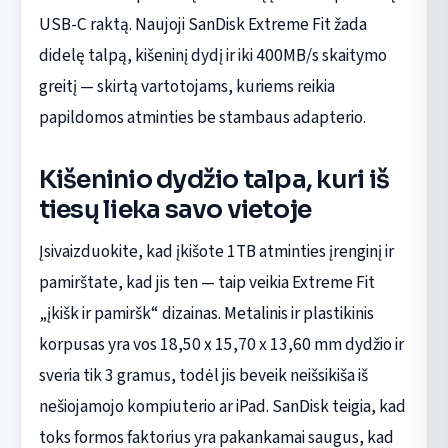
USB-C raktą. Naujoji SanDisk Extreme Fit žada
didelę talpą, kišeninį dydį ir iki 400MB/s skaitymo
greitį — skirtą vartotojams, kuriems reikia
papildomos atminties be stambaus adapterio.
Kišeninio dydžio talpa, kuri iš
tiesų lieka savo vietoje
Įsivaizduokite, kad įkišote 1TB atminties įrenginį ir
pamirštate, kad jis ten — taip veikia Extreme Fit
„įkišk ir pamiršk“ dizainas. Metalinis ir plastikinis
korpusas yra vos 18,50 x 15,70 x 13,60 mm dydžio ir
sveria tik 3 gramus, todėl jis beveik neišsikiša iš
nešiojamojo kompiuterio ar iPad. SanDisk teigia, kad
toks formos faktorius yra pakankamai saugus, kad