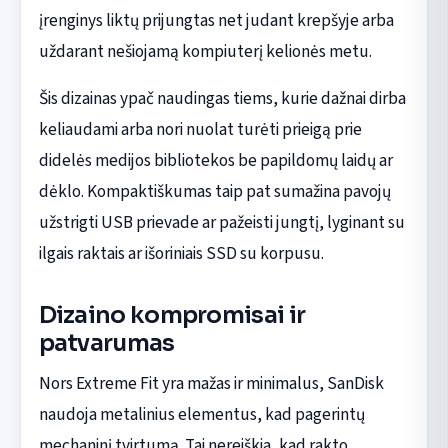
įrenginys liktų prijungtas net judant krepšyje arba
uždarant nešiojamą kompiuterį kelionės metu.
Šis dizainas ypač naudingas tiems, kurie dažnai dirba
keliaudami arba nori nuolat turėti prieigą prie
didelės medijos bibliotekos be papildomų laidų ar
dėklo. Kompaktiškumas taip pat sumažina pavojų
užstrigti USB prievade ar pažeisti jungtį, lyginant su
ilgais raktais ar išoriniais SSD su korpusu.
Dizaino kompromisai ir
patvarumas
Nors Extreme Fit yra mažas ir minimalus, SanDisk
naudoja metalinius elementus, kad pagerintų
mechaninį tvirtumą. Tai nereiškia, kad rakto