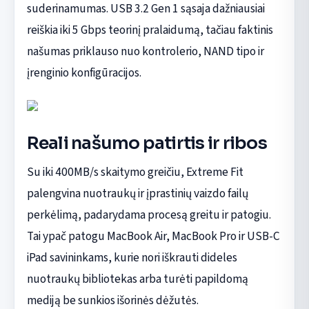
suderinamumas. USB 3.2 Gen 1 sąsaja dažniausiai
reiškia iki 5 Gbps teorinį pralaidumą, tačiau faktinis
našumas priklauso nuo kontrolerio, NAND tipo ir
įrenginio konfigūracijos.
Reali našumo patirtis ir ribos
Su iki 400MB/s skaitymo greičiu, Extreme Fit
palengvina nuotraukų ir įprastinių vaizdo failų
perkėlimą, padarydama procesą greitu ir patogiu.
Tai ypač patogu MacBook Air, MacBook Pro ir USB-C
iPad savininkams, kurie nori iškrauti dideles
nuotraukų bibliotekas arba turėti papildomą
mediją be sunkios išorinės dėžutės.