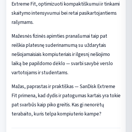
Extreme Fit, optimizuoti kompaktiškumui ir tinkami
skaitymo intensyvumui bei retai pasikartojantiems
rašymams.
Mažesnės fizinės apimties pranašumai taip pat
reiškia platesnę suderinamumą su uždarytais
nešiojamaisiais kompiuteriais ir ilgesnį nešiojimo
laiką be papildomo dėklo — svarbi savybė verslo
vartotojams ir studentams.
Mažas, paprastas ir praktiškas — SanDisk Extreme
Fit primena, kad dydis ir patogumas kartais yra tokie
pat svarbūs kaip piko greitis. Kas gi nenorėtų
terabaito, kuris telpa kompiuterio kampe?