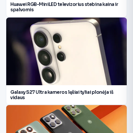
Huawei RGB-MiniLED televizorius stebina kaina ir
spalvomis
Galaxy S27 Ultra kameros lęšiai tyliai plonėja iš
vidaus