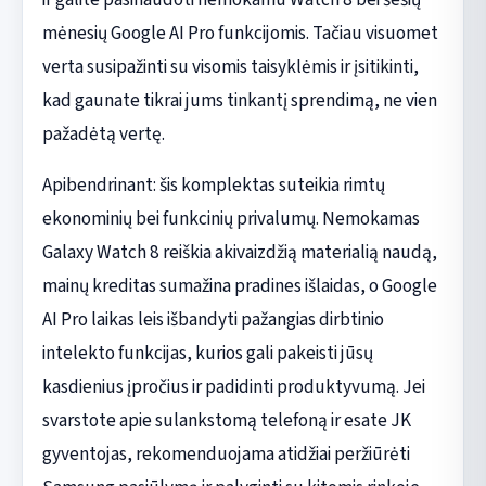
mėnesių Google AI Pro funkcijomis. Tačiau visuomet
verta susipažinti su visomis taisyklėmis ir įsitikinti,
kad gaunate tikrai jums tinkantį sprendimą, ne vien
pažadėtą vertę.
Apibendrinant: šis komplektas suteikia rimtų
ekonominių bei funkcinių privalumų. Nemokamas
Galaxy Watch 8 reiškia akivaizdžią materialią naudą,
mainų kreditas sumažina pradines išlaidas, o Google
AI Pro laikas leis išbandyti pažangias dirbtinio
intelekto funkcijas, kurios gali pakeisti jūsų
kasdienius įpročius ir padidinti produktyvumą. Jei
svarstote apie sulankstomą telefoną ir esate JK
gyventojas, rekomenduojama atidžiai peržiūrėti