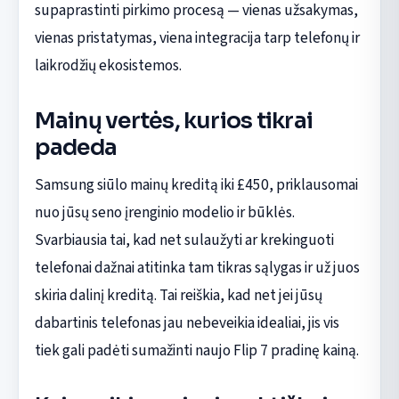
supaprastinti pirkimo procesą — vienas užsakymas,
vienas pristatymas, viena integracija tarp telefonų ir
laikrodžių ekosistemos.
Mainų vertės, kurios tikrai
padeda
Samsung siūlo mainų kreditą iki £450, priklausomai
nuo jūsų seno įrenginio modelio ir būklės.
Svarbiausia tai, kad net sulaužyti ar krekinguoti
telefonai dažnai atitinka tam tikras sąlygas ir už juos
skiria dalinį kreditą. Tai reiškia, kad net jei jūsų
dabartinis telefonas jau nebeveikia idealiai, jis vis
tiek gali padėti sumažinti naujo Flip 7 pradinę kainą.