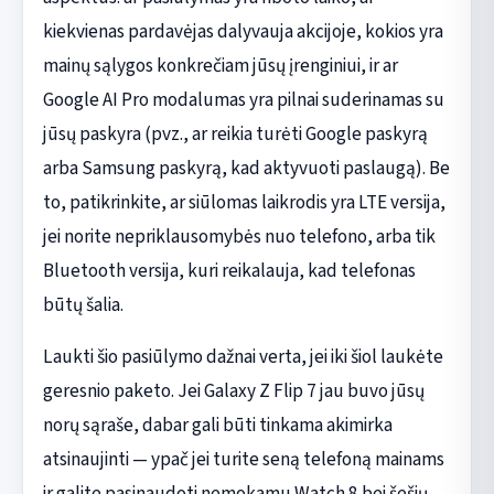
kiekvienas pardavėjas dalyvauja akcijoje, kokios yra
mainų sąlygos konkrečiam jūsų įrenginiui, ir ar
Google AI Pro modalumas yra pilnai suderinamas su
jūsų paskyra (pvz., ar reikia turėti Google paskyrą
arba Samsung paskyrą, kad aktyvuoti paslaugą). Be
to, patikrinkite, ar siūlomas laikrodis yra LTE versija,
jei norite nepriklausomybės nuo telefono, arba tik
Bluetooth versija, kuri reikalauja, kad telefonas
būtų šalia.
Laukti šio pasiūlymo dažnai verta, jei iki šiol laukėte
geresnio paketo. Jei Galaxy Z Flip 7 jau buvo jūsų
norų sąraše, dabar gali būti tinkama akimirka
atsinaujinti — ypač jei turite seną telefoną mainams
ir galite pasinaudoti nemokamu Watch 8 bei šešių