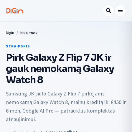
Digin
Naujienos
STRAIPSNIS
Pirk Galaxy Z Flip 7 JK ir
gauk nemokamą Galaxy
Watch 8
Samsung JK siūlo Galaxy Z Flip 7 pirkėjams
nemokamą Galaxy Watch 8, mainų kreditą iki £450 ir
6 mėn. Google AI Pro — patrauklus komplektas
atnaujinimui.