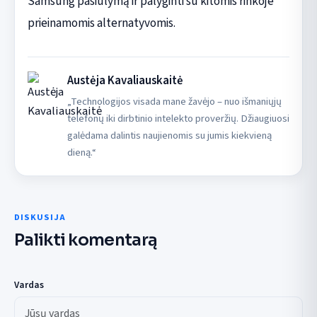
Samsung pasiūlymą ir palyginti su kitomis rinkoje
prieinamomis alternatyvomis.
Austėja Kavaliauskaitė
„Technologijos visada mane žavėjo – nuo išmaniųjų
telefonų iki dirbtinio intelekto proveržių. Džiaugiuosi
galėdama dalintis naujienomis su jumis kiekvieną
dieną.“
DISKUSIJA
Palikti komentarą
Vardas