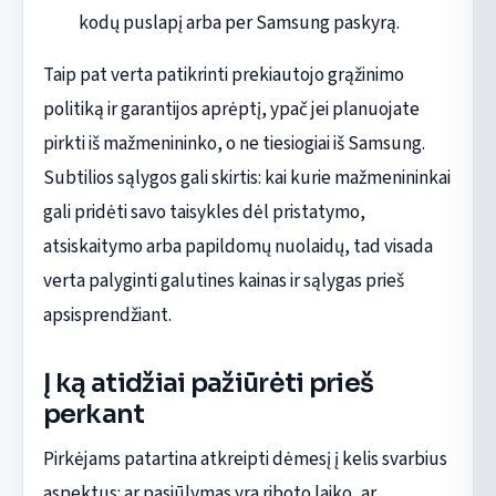
kodų puslapį arba per Samsung paskyrą.
Taip pat verta patikrinti prekiautojo grąžinimo
politiką ir garantijos aprėptį, ypač jei planuojate
pirkti iš mažmenininko, o ne tiesiogiai iš Samsung.
Subtilios sąlygos gali skirtis: kai kurie mažmenininkai
gali pridėti savo taisykles dėl pristatymo,
atsiskaitymo arba papildomų nuolaidų, tad visada
verta palyginti galutines kainas ir sąlygas prieš
apsisprendžiant.
Į ką atidžiai pažiūrėti prieš
perkant
Pirkėjams patartina atkreipti dėmesį į kelis svarbius
aspektus: ar pasiūlymas yra riboto laiko, ar