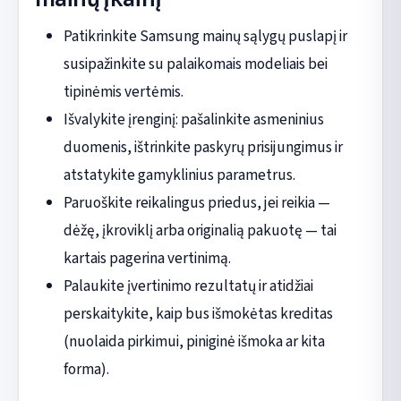
Patikrinkite Samsung mainų sąlygų puslapį ir
susipažinkite su palaikomais modeliais bei
tipinėmis vertėmis.
Išvalykite įrenginį: pašalinkite asmeninius
duomenis, ištrinkite paskyrų prisijungimus ir
atstatykite gamyklinius parametrus.
Paruoškite reikalingus priedus, jei reikia —
dėžę, įkroviklį arba originalią pakuotę — tai
kartais pagerina vertinimą.
Palaukite įvertinimo rezultatų ir atidžiai
perskaitykite, kaip bus išmokėtas kreditas
(nuolaida pirkimui, piniginė išmoka ar kita
forma).