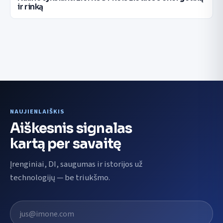
ir rinką
NAUJIENLAIŠKIS
Aiškesnis signalas
kartą per savaitę
Įrenginiai, DI, saugumas ir istorijos už
technologijų — be triukšmo.
El. pašto adresas