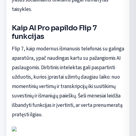
taisykles.
Kaip AI Pro papildo Flip 7
funkcijas
Flip 7, kaip modernus išmanusis telefonas su galinga
aparatūra, ypač naudingas kartu su pažangiomis AI
paslaugomis. Dirbtinis intelektas gali paspartinti
užduotis, kurios įprastai užimtų daugiau laiko: nuo
momentinių vertimų ir transkripcijų iki susitikimų
suvestinių ir išmaniųjų paieškų. Šeši mėnesiai leidžia
išbandyti funkcijas ir įvertinti, ar verta prenumeratą
pratęsti ilgiau.