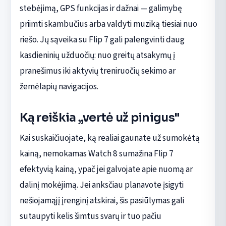
stebėjimą, GPS funkcijas ir dažnai — galimybę
priimti skambučius arba valdyti muziką tiesiai nuo
riešo. Jų sąveika su Flip 7 gali palengvinti daug
kasdieninių užduočių: nuo greitų atsakymų į
pranešimus iki aktyvių treniruočių sekimo ar
žemėlapių navigacijos.
Ką reiškia „vertė už pinigus"
Kai suskaičiuojate, ką realiai gaunate už sumokėtą
kainą, nemokamas Watch 8 sumažina Flip 7
efektyvią kainą, ypač jei galvojate apie nuomą ar
dalinį mokėjimą. Jei anksčiau planavote įsigyti
nešiojamąjį įrenginį atskirai, šis pasiūlymas gali
sutaupyti kelis šimtus svarų ir tuo pačiu