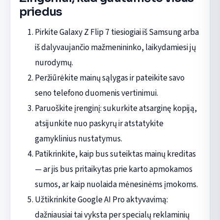
priedus
Pirkite Galaxy Z Flip 7 tiesiogiai iš Samsung arba
iš dalyvaujančio mažmenininko, laikydamiesi jų
nurodymų.
Peržiūrėkite mainų sąlygas ir pateikite savo
seno telefono duomenis vertinimui.
Paruoškite įrenginį: sukurkite atsarginę kopiją,
atsijunkite nuo paskyrų ir atstatykite
gamyklinius nustatymus.
Patikrinkite, kaip bus suteiktas mainų kreditas
— ar jis bus pritaikytas prie karto apmokamos
sumos, ar kaip nuolaida mėnesinėms įmokoms.
Užtikrinkite Google AI Pro aktyvavimą:
dažniausiai tai vyksta per specialų reklaminių