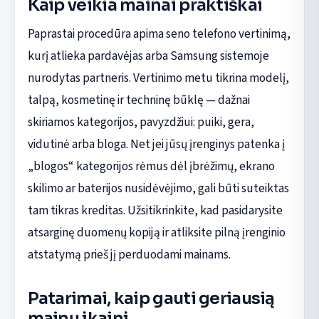
Kaip veikia mainai praktiškai
Paprastai procedūra apima seno telefono vertinimą,
kurį atlieka pardavėjas arba Samsung sistemoje
nurodytas partneris. Vertinimo metu tikrina modelį,
talpą, kosmetinę ir techninę būklę — dažnai
skiriamos kategorijos, pavyzdžiui: puiki, gera,
vidutinė arba bloga. Net jei jūsų įrenginys patenka į
„blogos“ kategorijos rėmus dėl įbrėžimų, ekrano
skilimo ar baterijos nusidėvėjimo, gali būti suteiktas
tam tikras kreditas. Užsitikrinkite, kad pasidarysite
atsarginę duomenų kopiją ir atliksite pilną įrenginio
atstatymą prieš jį perduodami mainams.
Patarimai, kaip gauti geriausią
mainų įkainį