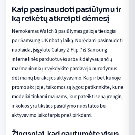
Kaip pasinaudoti pasiūlymu ir
ką reikėtų atkreipti dėmesį
Nemokamas Watch 8 pasiūlymas galioja tiesiogiai
per Samsung UK ribotą laiką. Norėdami pasinaudoti
nuolaida, įsigykite Galaxy Z Flip 7 iš Samsung
internetinės parduotuvės arba iš dalyvaujančių
mažmenininkų ir vykdykite pardavėjo nurodymus
dėl mainų bei akcijos aktyvavimo. Kaip ir bet kurioje
promo akcijoje, taikomos sąlygos: patikrinkite, kurie
modeliai tinkami mainams, kur pateikti seną įrenginį
ir kokios yra tikslios pasiūlymo nuostatos bei
aktyvavimo laikotarpis prieš pirkdami.
Žingsniai, kad gautumėte visus