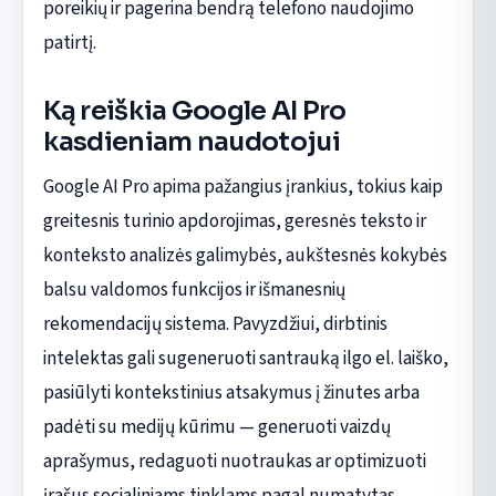
poreikių ir pagerina bendrą telefono naudojimo
patirtį.
Ką reiškia Google AI Pro
kasdieniam naudotojui
Google AI Pro apima pažangius įrankius, tokius kaip
greitesnis turinio apdorojimas, geresnės teksto ir
konteksto analizės galimybės, aukštesnės kokybės
balsu valdomos funkcijos ir išmanesnių
rekomendacijų sistema. Pavyzdžiui, dirbtinis
intelektas gali sugeneruoti santrauką ilgo el. laiško,
pasiūlyti kontekstinius atsakymus į žinutes arba
padėti su medijų kūrimu — generuoti vaizdų
aprašymus, redaguoti nuotraukas ar optimizuoti
įrašus socialiniams tinklams pagal numatytas