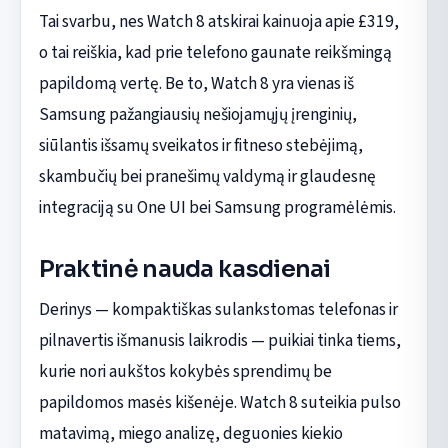
Tai svarbu, nes Watch 8 atskirai kainuoja apie £319,
o tai reiškia, kad prie telefono gaunate reikšmingą
papildomą vertę. Be to, Watch 8 yra vienas iš
Samsung pažangiausių nešiojamųjų įrenginių,
siūlantis išsamų sveikatos ir fitneso stebėjimą,
skambučių bei pranešimų valdymą ir glaudesnę
integraciją su One UI bei Samsung programėlėmis.
Praktinė nauda kasdienai
Derinys — kompaktiškas sulankstomas telefonas ir
pilnavertis išmanusis laikrodis — puikiai tinka tiems,
kurie nori aukštos kokybės sprendimų be
papildomos masės kišenėje. Watch 8 suteikia pulso
matavimą, miego analizę, deguonies kiekio