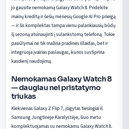
jo gausite nemokamą Galaxy Watch 8. Pridėkite
mainų kreditą ir šešių mėnesių Google AI Pro prieigą
— ir šis komplektas tampa vienu palankiausių būdų
šį sezoną atsinaujinti į sulankstomą telefoną. Tokie
pasiūlymai ne tik mažina pradines išlaidas, bet ir
integruoja įvairias paslaugas, kurios sustiprina
kasdienį naudojimą.
Nemokamas Galaxy Watch 8
— daugiau nei pristatymo
triukas
Kiekvienas Galaxy Z Flip 7, įsigytas tiesiogiai iš
Samsung Jungtinėje Karalystėje, šiuo metu
komplektuojamas su nemokamu Galaxy Watch 8.