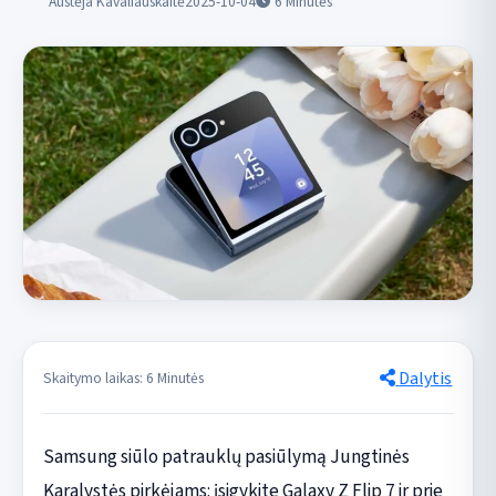
Austėja Kavaliauskaitė
2025-10-04
6
Minutės
Dalytis
Skaitymo laikas: 6 Minutės
Samsung siūlo patrauklų pasiūlymą Jungtinės
Karalystės pirkėjams: įsigykite Galaxy Z Flip 7 ir prie