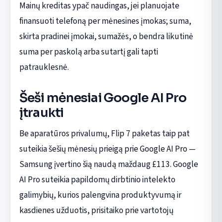
Mainų kreditas ypač naudingas, jei planuojate
finansuoti telefoną per mėnesines įmokas; suma,
skirta pradinei įmokai, sumažės, o bendra likutinė
suma per paskolą arba sutartį gali tapti
patrauklesnė.
Šeši mėnesiai Google AI Pro
įtraukti
Be aparatūros privalumų, Flip 7 paketas taip pat
suteikia šešių mėnesių prieigą prie Google AI Pro —
Samsung įvertino šią naudą maždaug £113. Google
AI Pro suteikia papildomų dirbtinio intelekto
galimybių, kurios palengvina produktyvumą ir
kasdienes užduotis, prisitaiko prie vartotojų