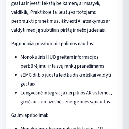
gestus ir įvesti tekstą be kamerų ar masyvių
valdiklių. Praktikoje tai leistų vartotojams
perbraukti pranešimus, iškviesti AI atsakymus ar
valdyti mediją subtiliais pirštų ir riešo judesiais.
Pagrindiniai privalumai ir galimos naudos:
Monokulinis HUD greitam informacijos
peržiūrėjimui ir laisvų rankų pranešimams
sEMG dilbio juosta leidžia diskretiškai valdyti
gestais
Lengvesnė integracija nei pilnos AR sistemos,
greičiausiai mažesnės energetinės sąnaudos
Galimi apribojimai:
Monokulinis ekranas gali netikti pilnai AR