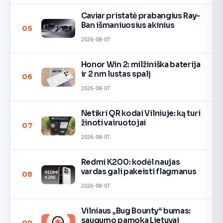
Caviar pristatė prabangius Ray-
Ban išmaniuosius akinius
05
2026-08-07
Honor Win 2: milžiniška baterija
ir 2 nm lustas spalį
06
2026-08-07
Netikri QR kodai Vilniuje: ką turi
žinoti vairuotojai
07
2026-08-07
Redmi K200: kodėl naujas
vardas gali pakeisti flagmanus
08
2026-08-07
Vilniaus „Bug Bounty“ bumas:
saugumo pamoka Lietuvai