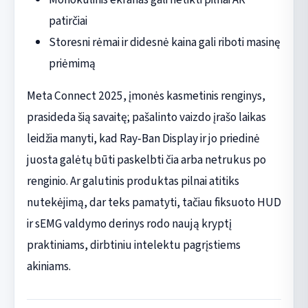
patirčiai
Storesni rėmai ir didesnė kaina gali riboti masinę
priėmimą
Meta Connect 2025, įmonės kasmetinis renginys,
prasideda šią savaitę; pašalinto vaizdo įrašo laikas
leidžia manyti, kad Ray‑Ban Display ir jo priedinė
juosta galėtų būti paskelbti čia arba netrukus po
renginio. Ar galutinis produktas pilnai atitiks
nutekėjimą, dar teks pamatyti, tačiau fiksuoto HUD
ir sEMG valdymo derinys rodo naują kryptį
praktiniams, dirbtiniu intelektu pagrįstiems
akiniams.