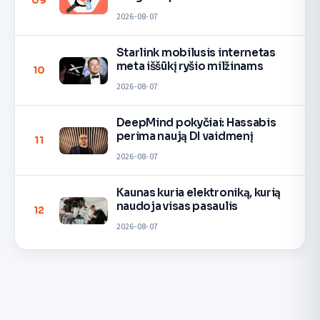
09
2026-08-07
Starlink mobilusis internetas
meta iššūkį ryšio milžinams
10
2026-08-07
DeepMind pokyčiai: Hassabis
perima naują DI vaidmenį
11
2026-08-07
Kaunas kuria elektroniką, kurią
naudoja visas pasaulis
12
2026-08-07