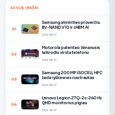
SUSIJĘ ĮRAŠAI
Samsung atminties proveržis:
BV-NAND V10 ir zHBM AI
01
2026-08-07
Motorola patentas: išmanusis
laikrodis virsta telefonu
02
2026-08-07
Samsung 200 MP ISOCELL HPC
žada ryškesnes nuotraukas
03
2026-08-07
Lenovo Legion 27Q-2c: 240 Hz
QHD monitorius pigiau
04
2026-08-07