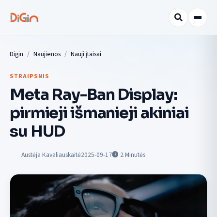
Digin
Naujienos
Nauji įtaisai
STRAIPSNIS
Meta Ray-Ban Display:
pirmieji išmanieji akiniai
su HUD
Austėja Kavaliauskaitė
2025-09-17
2
Minutės