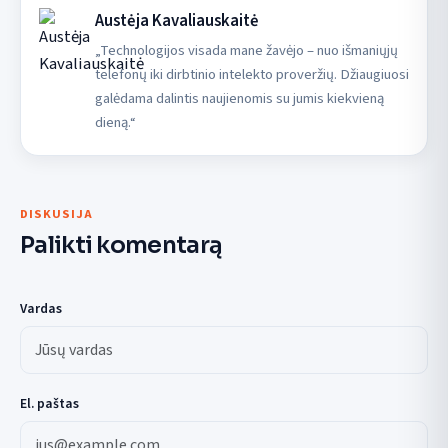
Austėja Kavaliauskaitė
„Technologijos visada mane žavėjo – nuo išmaniųjų
telefonų iki dirbtinio intelekto proveržių. Džiaugiuosi
galėdama dalintis naujienomis su jumis kiekvieną
dieną.“
DISKUSIJA
Palikti komentarą
Vardas
El. paštas