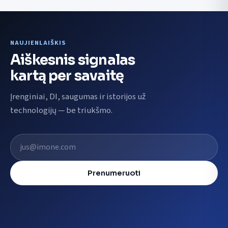
NAUJIENLAIŠKIS
Aiškesnis signalas
kartą per savaitę
Įrenginiai, DI, saugumas ir istorijos už
technologijų — be triukšmo.
El. pašto adresas
Prenumeruoti