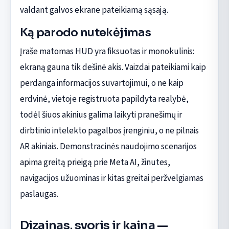
valdant galvos ekrane pateikiamą sąsają.
Ką parodo nutekėjimas
Įraše matomas HUD yra fiksuotas ir monokulinis:
ekraną gauna tik dešinė akis. Vaizdai pateikiami kaip
perdanga informacijos suvartojimui, o ne kaip
erdvinė, vietoje registruota papildyta realybė,
todėl šiuos akinius galima laikyti pranešimų ir
dirbtinio intelekto pagalbos įrenginiu, o ne pilnais
AR akiniais. Demonstracinės naudojimo scenarijos
apima greitą prieigą prie Meta AI, žinutes,
navigacijos užuominas ir kitas greitai peržvelgiamas
paslaugas.
Dizainas, svoris ir kaina —