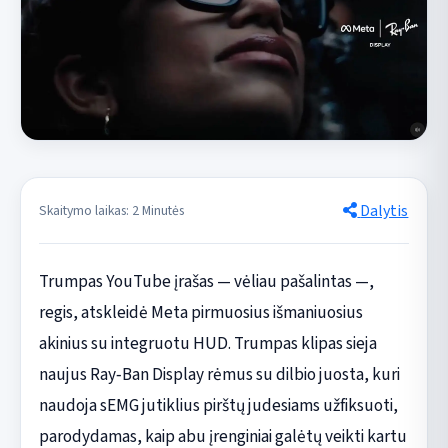
Dalytis
Skaitymo laikas: 2 Minutės
Trumpas YouTube įrašas — vėliau pašalintas —,
regis, atskleidė Meta pirmuosius išmaniuosius
akinius su integruotu HUD. Trumpas klipas sieja
naujus Ray‑Ban Display rėmus su dilbio juosta, kuri
naudoja sEMG jutiklius pirštų judesiams užfiksuoti,
parodydamas, kaip abu įrenginiai galėtų veikti kartu