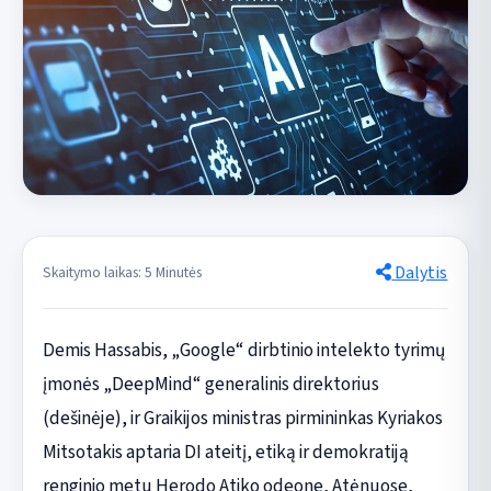
Dalytis
Skaitymo laikas: 5 Minutės
Demis Hassabis, „Google“ dirbtinio intelekto tyrimų
įmonės „DeepMind“ generalinis direktorius
(dešinėje), ir Graikijos ministras pirmininkas Kyriakos
Mitsotakis aptaria DI ateitį, etiką ir demokratiją
renginio metu Herodo Atiko odeone, Atėnuose,