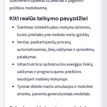
suasmeninti sąveikas su piliečiais ir pagerinti
politikos modeliavimą.
Kiti realūs taikymo pavyzdžiai
Švietimas: intelektualios mokymo sistemos,
kurios prisitaiko prie mokinio meta-įgūdžių.
Verslas: pasikartojančių procesų
automatizavimas, žinių valdymas ir sprendimų
palaikymas.
Infrastruktūra: optimizuotos energijos tinklų
valdymas ir prognozuojamo priežiūros
naudojant mašininį mokymąsi.
Tyrimai: didelio masto simuliacijos ir mokslinė
atranka, paremta generatyviniais modeliais.