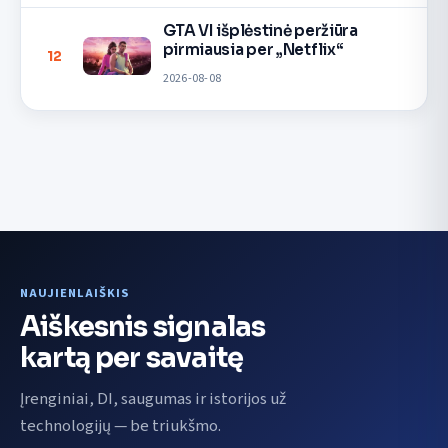
GTA VI išplėstinė peržiūra
pirmiausia per „Netflix“
12
2026-08-08
NAUJIENLAIŠKIS
Aiškesnis signalas
kartą per savaitę
Įrenginiai, DI, saugumas ir istorijos už
technologijų — be triukšmo.