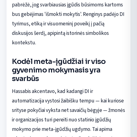
pabrėžė, jog svarbiausias įgūdis būsimoms kartoms
bus gebėjimas 'išmokti mokytis'. Renginys padėjo DI
tyrimus, etiką ir visuomeninį poveikį į pačią
diskusijos šerdį, apipintą istorinės simbolikos
kontekstu.
Kodėl meta-įgūdžiai ir viso
gyvenimo mokymasis yra
svarbūs
Hassabis akcentavo, kad kadangi DI ir
automatizacija vystosi žaibišku tempu — kai kuriose
srityse pokyčiai vyksta net savaičių bėgyje — žmonės
ir organizacijos turi pereiti nuo statinio įgūdžių
mokymo prie meta-įgūdžių ugdymo. Tai apima