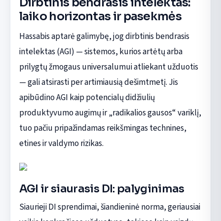
Dirbtinis bendrasis intelektas:
laiko horizontas ir pasekmės
Hassabis aptarė galimybę, jog dirbtinis bendrasis
intelektas (AGI) — sistemos, kurios artėtų arba
prilygtų žmogaus universalumui atliekant užduotis
— gali atsirasti per artimiausią dešimtmetį. Jis
apibūdino AGI kaip potencialų didžiulių
produktyvumo augimų ir „radikalios gausos“ variklį,
tuo pačiu pripažindamas reikšmingas technines,
etines ir valdymo rizikas.
AGI ir siaurasis DI: palyginimas
Siaurieji DI sprendimai, šiandieninė norma, geriausiai