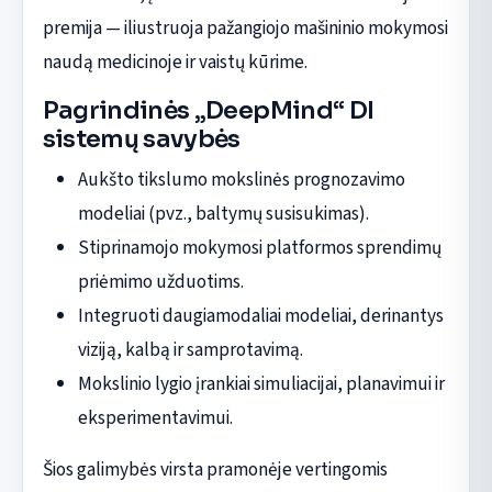
premija — iliustruoja pažangiojo mašininio mokymosi
naudą medicinoje ir vaistų kūrime.
Pagrindinės „DeepMind“ DI
sistemų savybės
Aukšto tikslumo mokslinės prognozavimo
modeliai (pvz., baltymų susisukimas).
Stiprinamojo mokymosi platformos sprendimų
priėmimo užduotims.
Integruoti daugiamodaliai modeliai, derinantys
viziją, kalbą ir samprotavimą.
Mokslinio lygio įrankiai simuliacijai, planavimui ir
eksperimentavimui.
Šios galimybės virsta pramonėje vertingomis