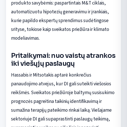
produkto savybėmis: paspartintais M&T ciklais,
automatizuotu hipotezių generavimu ir įrankiais,
kurie papildo ekspertų sprendimus sudėtingose
srityse, tokiose kaip sveikatos priežiūra ir klimato
modeliavimas.
Pritaikymai: nuo vaistų atrankos
iki viešųjų paslaugų
Hassabis ir Mitsotakis aptarė konkrečius
panaudojimo atvejus, kur DI gali suteikti viešosios
reikšmės. Sveikatos priežiūroje baltymų susisukimo
prognozės pagreitina taikinių identifikavimą ir
sumažina terapijų pateikimo rinkai laiką. Viešajame
sektoriuje DI gali supaprastinti paslaugų teikimą,