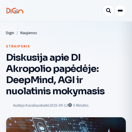
Digin
Naujienos
STRAIPSNIS
Diskusija apie DI
Akropolio papėdėje:
DeepMind, AGI ir
nuolatinis mokymasis
Austėja Kavaliauskaitė
2025-09-13
5
Minutės