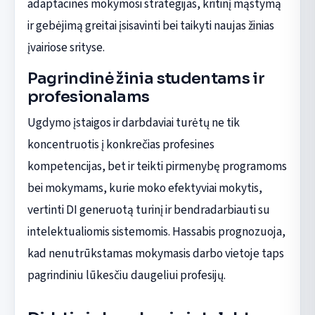
adaptacines mokymosi strategijas, kritinį mąstymą
ir gebėjimą greitai įsisavinti bei taikyti naujas žinias
įvairiose srityse.
Pagrindinė žinia studentams ir
profesionalams
Ugdymo įstaigos ir darbdaviai turėtų ne tik
koncentruotis į konkrečias profesines
kompetencijas, bet ir teikti pirmenybę programoms
bei mokymams, kurie moko efektyviai mokytis,
vertinti DI generuotą turinį ir bendradarbiauti su
intelektualiomis sistemomis. Hassabis prognozuoja,
kad nenutrūkstamas mokymasis darbo vietoje taps
pagrindiniu lūkesčiu daugeliui profesijų.