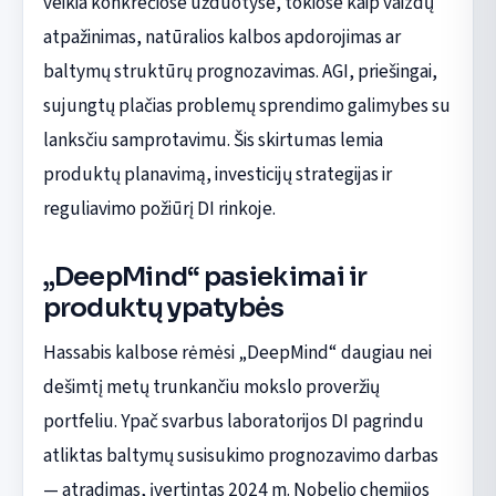
veikia konkrečiose užduotyse, tokiose kaip vaizdų
atpažinimas, natūralios kalbos apdorojimas ar
baltymų struktūrų prognozavimas. AGI, priešingai,
sujungtų plačias problemų sprendimo galimybes su
lanksčiu samprotavimu. Šis skirtumas lemia
produktų planavimą, investicijų strategijas ir
reguliavimo požiūrį DI rinkoje.
„DeepMind“ pasiekimai ir
produktų ypatybės
Hassabis kalbose rėmėsi „DeepMind“ daugiau nei
dešimtį metų trunkančiu mokslo proveržių
portfeliu. Ypač svarbus laboratorijos DI pagrindu
atliktas baltymų susisukimo prognozavimo darbas
— atradimas, įvertintas 2024 m. Nobelio chemijos