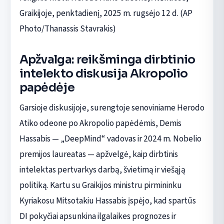
Graikijoje, penktadienį, 2025 m. rugsėjo 12 d. (AP
Photo/Thanassis Stavrakis)
Apžvalga: reikšminga dirbtinio
intelekto diskusija Akropolio
papėdėje
Garsioje diskusijoje, surengtoje senoviniame Herodo
Atiko odeone po Akropolio papėdėmis, Demis
Hassabis — „DeepMind“ vadovas ir 2024 m. Nobelio
premijos laureatas — apžvelgė, kaip dirbtinis
intelektas pertvarkys darbą, švietimą ir viešąją
politiką. Kartu su Graikijos ministru pirmininku
Kyriakosu Mitsotakiu Hassabis įspėjo, kad spartūs
DI pokyčiai apsunkina ilgalaikes prognozes ir