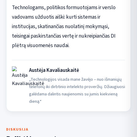
Technologams, politikos formuotojams ir verslo
vadovams užduotis aiški: kurti sistemas ir
institucijas, skatinančias nuolatinį mokymąsi,
teisingai paskirstančias vertę ir nukreipiančias DI
plėtrą visuomenės naudai.
Austėja Kavaliauskaitė
„Technologijos visada mane žavėjo – nuo išmaniųjų
telefonų iki dirbtinio intelekto proveržių. Džiaugiuosi
galėdama dalintis naujienomis su jumis kiekvieną
dieną.“
DISKUSIJA