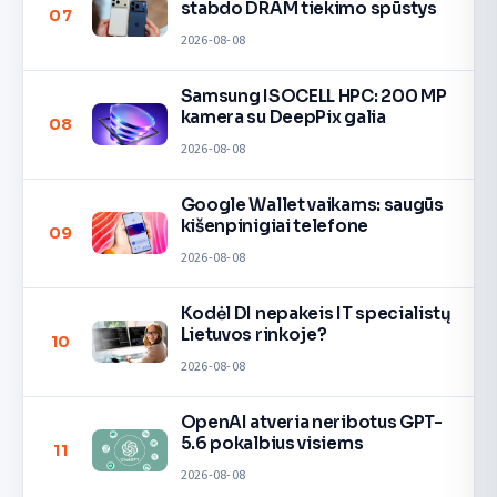
stabdo DRAM tiekimo spūstys
07
2026-08-08
Samsung ISOCELL HPC: 200 MP
kamera su DeepPix galia
08
2026-08-08
Google Wallet vaikams: saugūs
kišenpinigiai telefone
09
2026-08-08
Kodėl DI nepakeis IT specialistų
Lietuvos rinkoje?
10
2026-08-08
OpenAI atveria neribotus GPT-
5.6 pokalbius visiems
11
2026-08-08