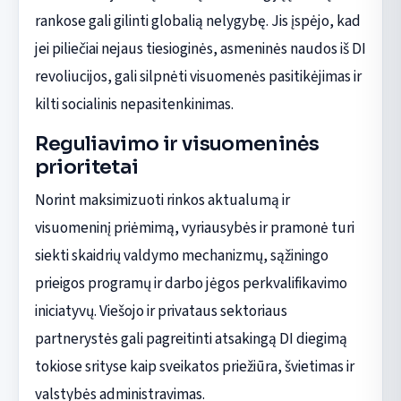
rankose gali gilinti globalią nelygybę. Jis įspėjo, kad
jei piliečiai nejaus tiesioginės, asmeninės naudos iš DI
revoliucijos, gali silpnėti visuomenės pasitikėjimas ir
kilti socialinis nepasitenkinimas.
Reguliavimo ir visuomeninės
prioritetai
Norint maksimizuoti rinkos aktualumą ir
visuomeninį priėmimą, vyriausybės ir pramonė turi
siekti skaidrių valdymo mechanizmų, sąžiningo
prieigos programų ir darbo jėgos perkvalifikavimo
iniciatyvų. Viešojo ir privataus sektoriaus
partnerystės gali pagreitinti atsakingą DI diegimą
tokiose srityse kaip sveikatos priežiūra, švietimas ir
valstybės administravimas.