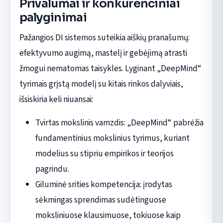
Privalumai ir konkurenciniai
palyginimai
Pažangios DI sistemos suteikia aiškių pranašumų:
efektyvumo augimą, mastelį ir gebėjimą atrasti
žmogui nematomas taisykles. Lyginant „DeepMind“
tyrimais grįstą modelį su kitais rinkos dalyviais,
išsiskiria keli niuansai:
Tvirtas mokslinis vamzdis: „DeepMind“ pabrėžia
fundamentinius mokslinius tyrimus, kuriant
modelius su stipriu empirikos ir teorijos
pagrindu.
Giluminė srities kompetencija: įrodytas
sėkmingas sprendimas sudėtinguose
moksliniuose klausimuose, tokiuose kaip