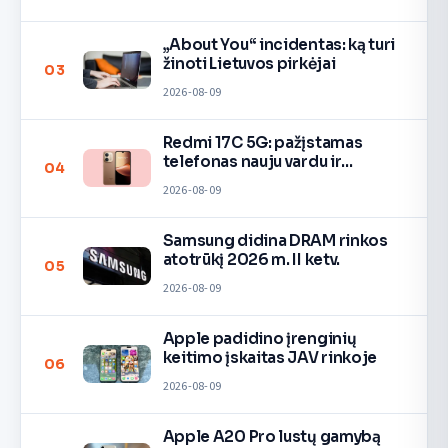
„About You“ incidentas: ką turi
žinoti Lietuvos pirkėjai
03
2026-08-09
Redmi 17C 5G: pažįstamas
telefonas nauju vardu ir
04
spalvomis
2026-08-09
Samsung didina DRAM rinkos
atotrūkį 2026 m. II ketv.
05
2026-08-09
Apple padidino įrenginių
keitimo įskaitas JAV rinkoje
06
2026-08-09
Apple A20 Pro lustų gamybą