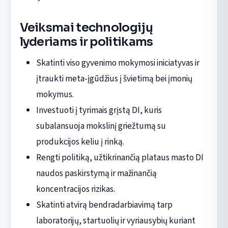
Veiksmai technologijų
lyderiams ir politikams
Skatinti viso gyvenimo mokymosi iniciatyvas ir
įtraukti meta-įgūdžius į švietimą bei įmonių
mokymus.
Investuoti į tyrimais grįstą DI, kuris
subalansuoja mokslinį griežtumą su
produkcijos keliu į rinką.
Rengti politiką, užtikrinančią plataus masto DI
naudos paskirstymą ir mažinančią
koncentracijos rizikas.
Skatinti atvirą bendradarbiavimą tarp
laboratorijų, startuolių ir vyriausybių kuriant