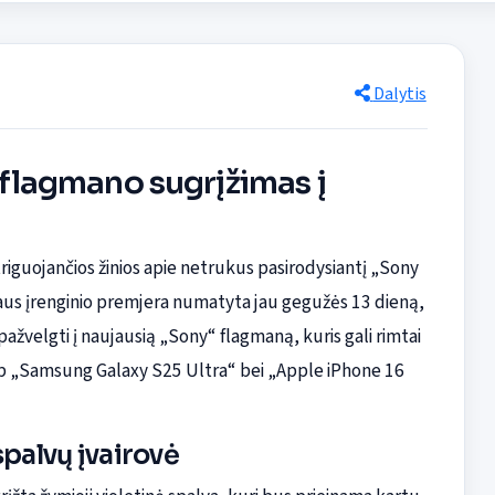
Dalytis
: flagmano sugrįžimas į
iguojančios žinios apie netrukus pasirodysiantį „Sony
angaus įrenginio premjera numatyta jau gegužės 13 dieną,
 pažvelgti į naujausią „Sony“ flagmaną, kuris gali rimtai
kaip „Samsung Galaxy S25 Ultra“ bei „Apple iPhone 16
spalvų įvairovė