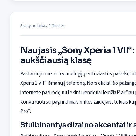
Skaitymo laikas: 2 Minutės
Naujasis „Sony Xperia 1 VII“
aukščiausią klasę
Pastaruoju metu technologijų entuziastus pasiekė intr
Xperia 1 VII“ išmanųjį telefoną. Nors oficiali šio paž
internete pasirodę nutekinti renderiai leidžia iš arčiau
konkuruoti su pagrindiniais rinkos žaidėjais, tokiais 
Pro“.
Stulbinantys dizaino akcentai ir 