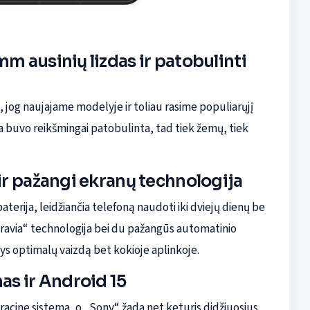
mm ausinių lizdas ir patobulinti
jog naujajame modelyje ir toliau rasime populiarųjį
a buvo reikšmingai patobulinta, tad tiek žemų, tiek
 ir pažangi ekranų technologija
terija, leidžiančia telefoną naudoti iki dviejų dienų be
avia“ technologija bei du pažangūs automatinio
ntys optimalų vaizdą bet kokioje aplinkoje.
s ir Android 15
racine sistema, o „Sony“ žada net keturis didžiuosius