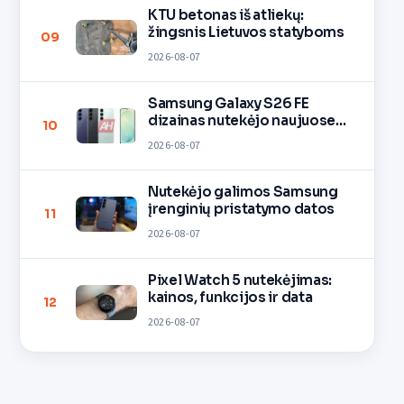
KTU betonas iš atliekų:
žingsnis Lietuvos statyboms
09
2026-08-07
Samsung Galaxy S26 FE
dizainas nutekėjo naujuose
10
vaizduose
2026-08-07
Nutekėjo galimos Samsung
įrenginių pristatymo datos
11
2026-08-07
Pixel Watch 5 nutekėjimas:
kainos, funkcijos ir data
12
2026-08-07