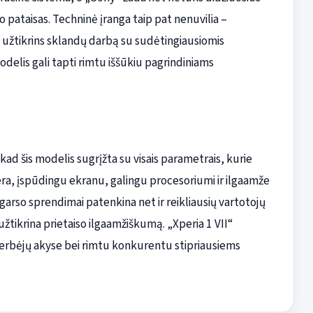
pataisas. Techninė įranga taip pat nenuvilia –
užtikrins sklandų darbą su sudėtingiausiomis
modelis gali tapti rimtu iššūkiu pagrindiniams
ad šis modelis sugrįžta su visais parametrais, kurie
era, įspūdingu ekranu, galingu procesoriumi ir ilgaamže
 garso sprendimai patenkina net ir reikliausių vartotojų
užtikrina prietaiso ilgaamžiškumą. „Xperia 1 VII“
 gerbėjų akyse bei rimtu konkurentu stipriausiems