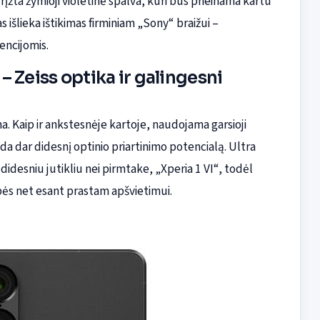
įžta žymioji violetinė spalva, kuri bus prieinama kartu
as išlieka ištikimas firminiam „Sony“ braižui –
encijomis.
 Zeiss optika ir galingesni
. Kaip ir ankstesnėje kartoje, naudojama garsioji
da dar didesnį optinio priartinimo potencialą. Ultra
idesniu jutikliu nei pirmtake, „Xperia 1 VI“, todėl
bės net esant prastam apšvietimui.