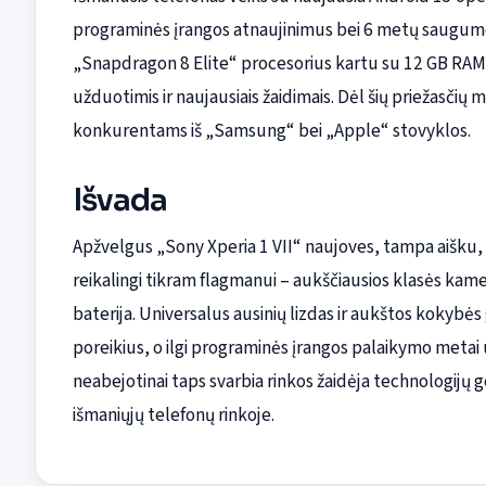
programinės įrangos atnaujinimus bei 6 metų saugumo 
„Snapdragon 8 Elite“ procesorius kartu su 12 GB RAM 
užduotimis ir naujausiais žaidimais. Dėl šių priežasčių 
konkurentams iš „Samsung“ bei „Apple“ stovyklos.
Išvada
Apžvelgus „Sony Xperia 1 VII“ naujoves, tampa aišku, k
reikalingi tikram flagmanui – aukščiausios klasės kam
baterija. Universalus ausinių lizdas ir aukštos kokybės
poreikius, o ilgi programinės įrangos palaikymo metai 
neabejotinai taps svarbia rinkos žaidėja technologijų
išmaniųjų telefonų rinkoje.