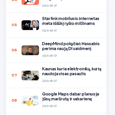
2026-08-07
Starlink mobilusis internetas
meta iššūkį ryšio milžinams
05
2026-08-07
DeepMind pokyčiai: Hassabis
perima naują DI vaidmenį
06
2026-08-07
Kaunas kuria elektroniką, kurią
naudoja visas pasaulis
07
2026-08-07
Google Maps dabar planuoja
jūsų maršrutą ir vakarienę
08
2026-08-07