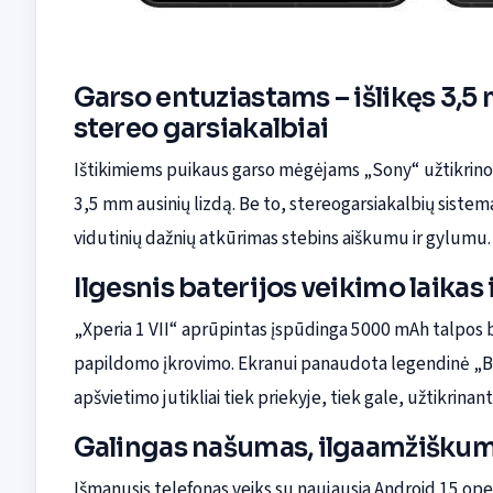
Garso entuziastams – išlikęs 3,5 
stereo garsiakalbiai
Ištikimiems puikaus garso mėgėjams „Sony“ užtikrino, 
3,5 mm ausinių lizdą. Be to, stereogarsiakalbių sistem
vidutinių dažnių atkūrimas stebins aiškumu ir gylumu.
Ilgesnis baterijos veikimo laikas
„Xperia 1 VII“ aprūpintas įspūdinga 5000 mAh talpos ba
papildomo įkrovimo. Ekranui panaudota legendinė „Br
apšvietimo jutikliai tiek priekyje, tiek gale, užtikrina
Galingas našumas, ilgaamžiškuma
Išmanusis telefonas veiks su naujausia Android 15 ope