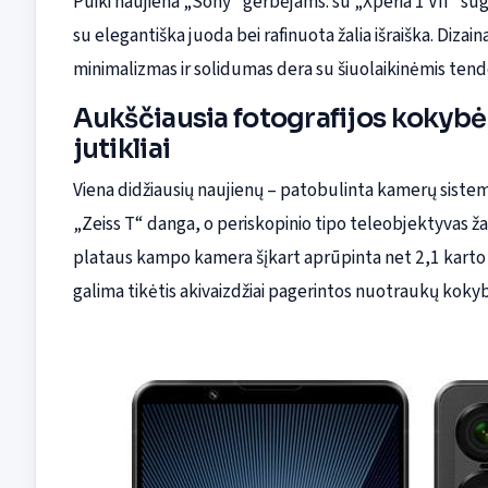
Puiki naujiena „Sony“ gerbėjams: su „Xperia 1 VII“ sugr
su elegantiška juoda bei rafinuota žalia išraiška. Dizain
minimalizmas ir solidumas dera su šiuolaikinėmis tend
Aukščiausia fotografijos kokybė –
jutikliai
Viena didžiausių naujienų – patobulinta kamerų sistema
„Zeiss T“ danga, o periskopinio tipo teleobjektyvas ža
plataus kampo kamera šįkart aprūpinta net 2,1 karto d
galima tikėtis akivaizdžiai pagerintos nuotraukų koky