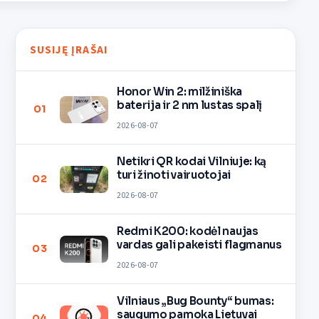
SUSIJĘ ĮRAŠAI
Honor Win 2: milžiniška
baterija ir 2 nm lustas spalį
01
2026-08-07
Netikri QR kodai Vilniuje: ką
turi žinoti vairuotojai
02
2026-08-07
Redmi K200: kodėl naujas
vardas gali pakeisti flagmanus
03
2026-08-07
Vilniaus „Bug Bounty“ bumas:
saugumo pamoka Lietuvai
04