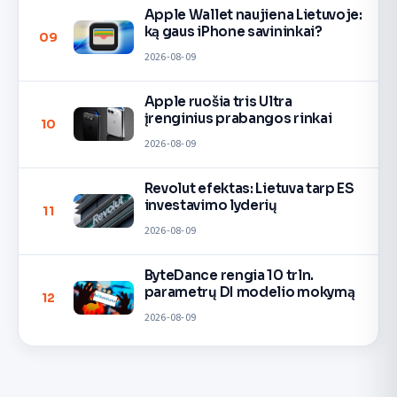
Apple Wallet naujiena Lietuvoje:
ką gaus iPhone savininkai?
09
2026-08-09
Apple ruošia tris Ultra
įrenginius prabangos rinkai
10
2026-08-09
Revolut efektas: Lietuva tarp ES
investavimo lyderių
11
2026-08-09
ByteDance rengia 10 trln.
parametrų DI modelio mokymą
12
2026-08-09