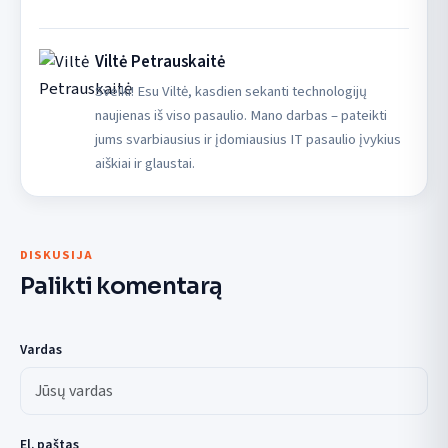
Viltė Petrauskaitė
Sveiki! Esu Viltė, kasdien sekanti technologijų
naujienas iš viso pasaulio. Mano darbas – pateikti
jums svarbiausius ir įdomiausius IT pasaulio įvykius
aiškiai ir glaustai.
DISKUSIJA
Palikti komentarą
Vardas
El. paštas