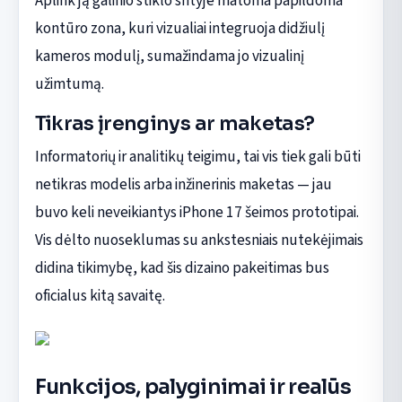
Aplink ją galinio stiklo srityje matoma papildoma
kontūro zona, kuri vizualiai integruoja didžiulį
kameros modulį, sumažindama jo vizualinį
užimtumą.
Tikras įrenginys ar maketas?
Informatorių ir analitikų teigimu, tai vis tiek gali būti
netikras modelis arba inžinerinis maketas — jau
buvo keli neveikiantys iPhone 17 šeimos prototipai.
Vis dėlto nuoseklumas su ankstesniais nutekėjimais
didina tikimybę, kad šis dizaino pakeitimas bus
oficialus kitą savaitę.
Funkcijos, palyginimai ir realūs