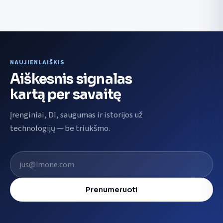
NAUJIENLAIŠKIS
Aiškesnis signalas
kartą per savaitę
Įrenginiai, DI, saugumas ir istorijos už
technologijų — be triukšmo.
El. pašto adresas
Prenumeruoti