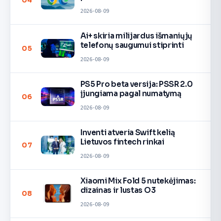
04
2026-08-09
Ai+ skiria milijardus išmaniųjų
telefonų saugumui stiprinti
05
2026-08-09
PS5 Pro beta versija: PSSR 2.0
įjungiama pagal numatymą
06
2026-08-09
Inventi atveria Swift kelią
Lietuvos fintech rinkai
07
2026-08-09
Xiaomi Mix Fold 5 nutekėjimas:
dizainas ir lustas O3
08
2026-08-09