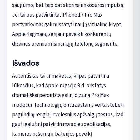
saugumo, bet taip pat stiprina rinkodaros impulsą.
Jei tai bus patvirtinta, iPhone 17 Pro Max
pertvarkymas gali nustatyti naują vizualinę kryptį
Apple flagmanų serijai ir paveikti konkurentų
dizainus premium išmaniųjų telefonų segmente.
Išvados
Autentiškas tai ar maketas, klipas patvirtina
lūkesčius, kad Apple rugsėjo 9 d. pristatys
dramatiškai perdirbtą galinį dizainą Pro Max
modeliui. Technologijų entuziastams verta stebėti
pagrindinį renginį ir vėlesnius apžvalgų testus, kad
gauti galutinį patvirtinimą apie specifikacijas,
kameros našumą ir baterijos poveikį.