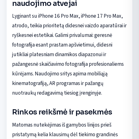
naudojimo atvejai
Lyginant su iPhone 16 Pro Max, iPhone 17 Pro Max,
atrodo, teikia prioritetą didesnei vaizdo aparatūrai ir
ryškesnei estetikai. Galimi privalumai: geresnė
fotografija esant prastam apšvietimui, didesni
jutikliai platesniam dinamikos diapazonui ir
pažangesnė skaičiavimo fotografija profesionaliems
kūrėjams. Naudojimo sritys apima mobiliąją
kinematografiją, AR programas ir pažangų
nuotraukų redagavimą tiesiog įrenginyje.
Rinkos reikšmė ir pasekmės
Matomas nutekėjimas iš gamybos linijos prieš
pristatymą kelia klausimų dėl tiekimo grandinės