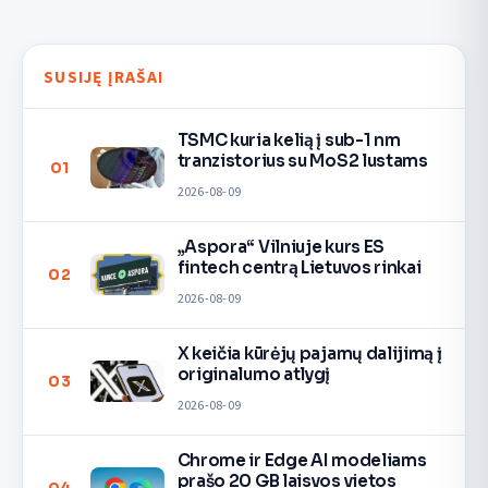
SUSIJĘ ĮRAŠAI
TSMC kuria kelią į sub-1 nm
tranzistorius su MoS2 lustams
01
2026-08-09
„Aspora“ Vilniuje kurs ES
fintech centrą Lietuvos rinkai
02
2026-08-09
X keičia kūrėjų pajamų dalijimą į
originalumo atlygį
03
2026-08-09
Chrome ir Edge AI modeliams
prašo 20 GB laisvos vietos