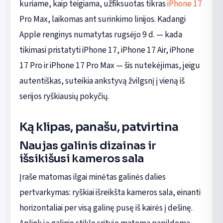
kuriame, kaip teigiama, užfiksuotas tikras
iPhone 17
Pro Max, laikomas ant surinkimo linijos. Kadangi
Apple renginys numatytas rugsėjo 9 d. — kada
tikimasi pristatyti iPhone 17, iPhone 17 Air, iPhone
17 Pro ir iPhone 17 Pro Max — šis nutekėjimas, jeigu
autentiškas, suteikia ankstyvą žvilgsnį į vieną iš
serijos ryškiausių pokyčių.
Ką klipas, panašu, patvirtina
Naujas galinis dizainas ir
išsikišusi kameros sala
Įraše matomas ilgai minėtas galinės dalies
pertvarkymas: ryškiai išreikšta kameros sala, einanti
horizontaliai per visą galinę pusę iš kairės į dešinę.