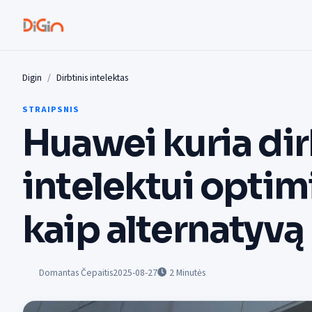
Digin
Dirbtinis intelektas
STRAIPSNIS
Huawei kuria di
intelektui opti
kaip alternatyv
Domantas Čepaitis
2025-08-27
2
Minutės