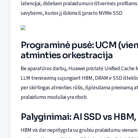
latencijai, dideliam pralaidumui ir ištvermės profila
savybėms, kurios jį išskiria iš įprasto NVMe SSD.
Programinė pusė: UCM (vieni
atminties orkestracija
Be aparatūros darbų, Huawei pristatė Unified Cache 
LLM treniravimą sujungiant HBM, DRAM ir SSD išteklius.
per skirtingas atminties rūšis, išplėsdama prieinamą 
pralaidumo moduliai yra riboti.
Palyginimai: AI SSD vs HBM,
HBM vis dar neprilygsta su grubiu pralaidumu vienam v