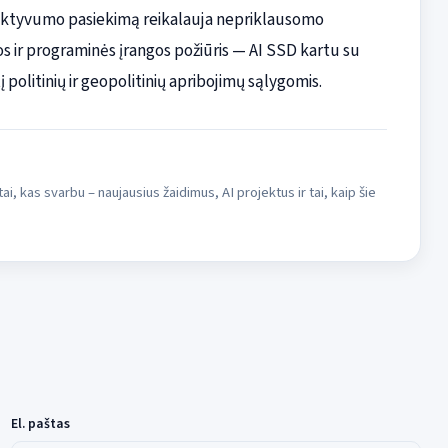
efektyvumo pasiekimą reikalauja nepriklausomo
 ir programinės įrangos požiūris — AI SSD kartu su
politinių ir geopolitinių apribojimų sąlygomis.
i, kas svarbu – naujausius žaidimus, AI projektus ir tai, kaip šie
El. paštas