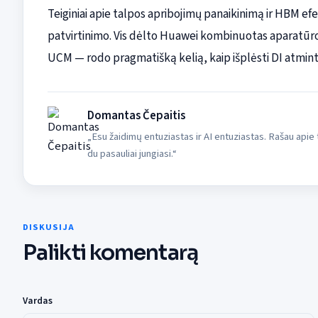
Teiginiai apie talpos apribojimų panaikinimą ir HBM 
patvirtinimo. Vis dėlto Huawei kombinuotas aparatūros
UCM — rodo pragmatišką kelią, kaip išplėsti DI atmintį 
Domantas Čepaitis
„Esu žaidimų entuziastas ir AI entuziastas. Rašau apie ta
du pasauliai jungiasi.“
DISKUSIJA
Palikti komentarą
Vardas