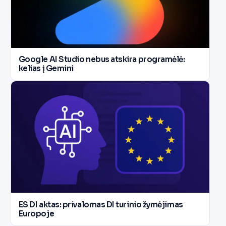
Google AI Studio nebus atskira programėlė:
kelias į Gemini
ES DI aktas: privalomas DI turinio žymėjimas
Europoje