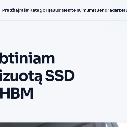
Pradžia
Įrašai
Kategorija
Susisiekite su mumis
Bendradarbiau
rbtiniam
mizuotą SSD
ą HBM