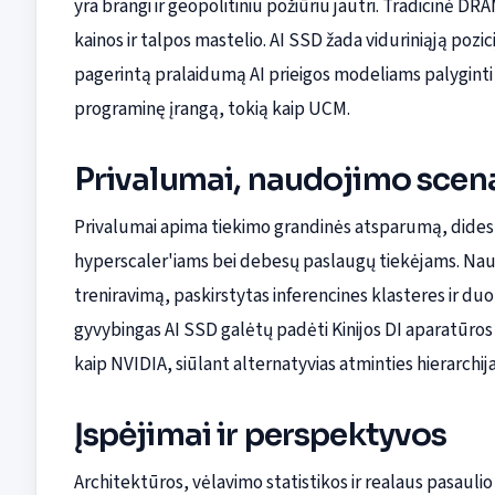
yra brangi ir geopolitiniu požiūriu jautri. Tradicinė D
kainos ir talpos mastelio. AI SSD žada viduriniąją poz
pagerintą pralaidumą AI prieigos modeliams palyginti s
programinę įrangą, tokią kaip UCM.
Privalumai, naudojimo scenar
Privalumai apima tiekimo grandinės atsparumą, dide
hyperscaler'iams bei debesų paslaugų tiekėjams. Nau
treniravimą, paskirstytas inferencines klasteres ir d
gyvybingas AI SSD galėtų padėti Kinijos DI aparatūro
kaip NVIDIA, siūlant alternatyvias atminties hierarchi
Įspėjimai ir perspektyvos
Architektūros, vėlavimo statistikos ir realaus pasauli