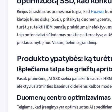
optimizuotą SSD, kad konk
Kinijos žiniasklaidos pranešimai teigia, kad
Huawei
kuri
kietojo kūno diską (SSD), pritaikytą duomenų centrų d
turėtų suteikti HBM panašų pralaidumą ir efektyvumą,
taip potencialiai siūlydamas praktinę alternatyvą au
priklausomybę nuo Vakarų tiekimo grandinių.
Produkto ypatybės: ką turėtų
Išplečiama talpa be griežtų apri
Pasak pranešimų, AI SSD siekia panaikinti siaurus HBM 
efektyvius atminties baseinus dideliems kalbos modelia
Duomenų centro optimizavimas 
Teigiama, kad įrenginys yra optimizuotas AI specifini