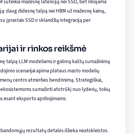
RAM suteikia mažesnę latenciją nei SSD, bet ribojama
iciją: daug didesnę talpą nei HBM už mažesnę kainą,
u įprastais SSD ir sklandžią integraciją per
ijai ir rinkos reikšmė
snę talpą LLM modeliams ir galimą kaštų sumažinimą
dojimo scenarijai apima plataus masto modelių
uomenų centro atminties bendrinimą. Strategiškai,
s ekosistemoms sumažinti atotrūkį nuo lyderių, tokių
jas esant eksporto apribojimams.
o bandomųjų rezultatų detalės išlieka neatskleistos.