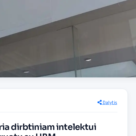
Dalytis
ia dirbtiniam intelektui