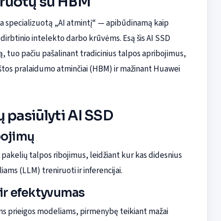
uruotų su HBM
a specializuotą „AI atmintį“ — apibūdinamą kaip
irbtinio intelekto darbo krūvėms. Esą šis AI SSD
 tuo pačiu pašalinant tradicinius talpos apribojimus,
kštos pralaidumo atminčiai (HBM) ir mažinant Huawei
 pasiūlyti AI SSD
bojimų
pakelių talpos ribojimus, leidžiant kur kas didesnius
ms (LLM) treniruoti ir inferencijai.
ir efektyvumas
ams prieigos modeliams, pirmenybę teikiant mažai