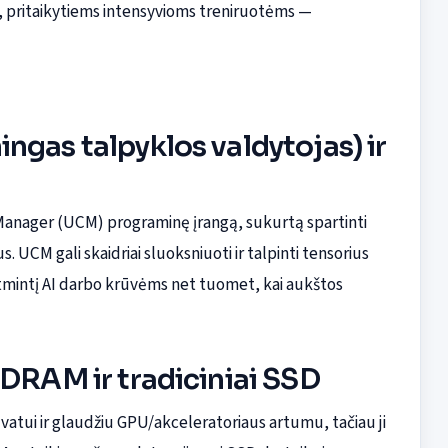
ms, pritaikytiems intensyvioms treniruotėms —
ngas talpyklos valdytojas) ir
Manager (UCM) programinę įrangą, sukurtą spartinti
 UCM gali skaidriai sluoksniuoti ir talpinti tensorius
atmintį AI darbo krūvėms net tuomet, kai aukštos
 DRAM ir tradiciniai SSD
atui ir glaudžiu GPU/akceleratoriaus artumu, tačiau ji