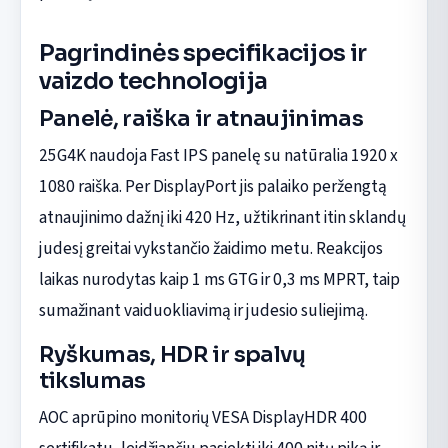
Pagrindinės specifikacijos ir
vaizdo technologija
Panelė, raiška ir atnaujinimas
25G4K naudoja Fast IPS panelę su natūralia 1920 x
1080 raiška. Per DisplayPort jis palaiko peržengtą
atnaujinimo dažnį iki 420 Hz, užtikrinant itin sklandų
judesį greitai vykstančio žaidimo metu. Reakcijos
laikas nurodytas kaip 1 ms GTG ir 0,3 ms MPRT, taip
sumažinant vaiduokliavimą ir judesio suliejimą.
Ryškumas, HDR ir spalvų
tikslumas
AOC aprūpino monitorių VESA DisplayHDR 400