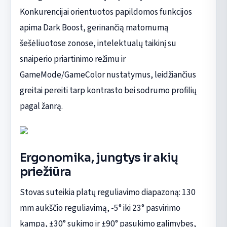
Konkurencijai orientuotos papildomos funkcijos
apima Dark Boost, gerinančią matomumą
šešėliuotose zonose, intelektualų taikinį su
snaiperio priartinimo režimu ir
GameMode/GameColor nustatymus, leidžiančius
greitai pereiti tarp kontrasto bei sodrumo profilių
pagal žanrą.
Ergonomika, jungtys ir akių
priežiūra
Stovas suteikia platų reguliavimo diapazoną: 130
mm aukščio reguliavimą, -5° iki 23° pasvirimo
kampą, ±30° sukimo ir ±90° pasukimo galimybes,