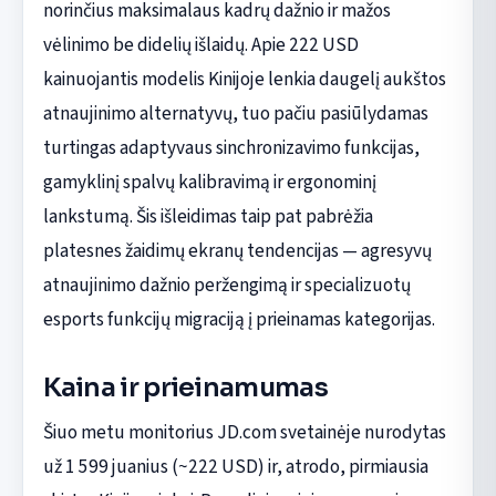
norinčius maksimalaus kadrų dažnio ir mažos
vėlinimo be didelių išlaidų. Apie 222 USD
kainuojantis modelis Kinijoje lenkia daugelį aukštos
atnaujinimo alternatyvų, tuo pačiu pasiūlydamas
turtingas adaptyvaus sinchronizavimo funkcijas,
gamyklinį spalvų kalibravimą ir ergonominį
lankstumą. Šis išleidimas taip pat pabrėžia
platesnes žaidimų ekranų tendencijas — agresyvų
atnaujinimo dažnio peržengimą ir specializuotų
esports funkcijų migraciją į prieinamas kategorijas.
Kaina ir prieinamumas
Šiuo metu monitorius JD.com svetainėje nurodytas
už 1 599 juanius (~222 USD) ir, atrodo, pirmiausia