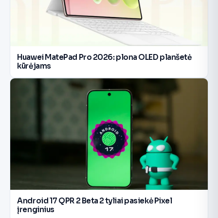
Huawei MatePad Pro 2026: plona OLED planšetė
kūrėjams
Android 17 QPR 2 Beta 2 tyliai pasiekė Pixel
įrenginius