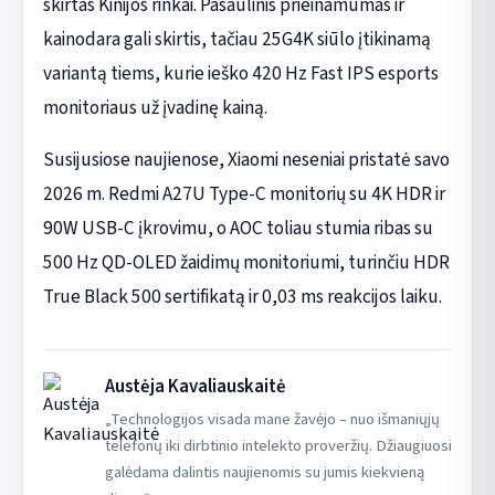
skirtas Kinijos rinkai. Pasaulinis prieinamumas ir
kainodara gali skirtis, tačiau 25G4K siūlo įtikinamą
variantą tiems, kurie ieško 420 Hz Fast IPS esports
monitoriaus už įvadinę kainą.
Susijusiose naujienose, Xiaomi neseniai pristatė savo
2026 m. Redmi A27U Type-C monitorių su 4K HDR ir
90W USB-C įkrovimu, o AOC toliau stumia ribas su
500 Hz QD-OLED žaidimų monitoriumi, turinčiu HDR
True Black 500 sertifikatą ir 0,03 ms reakcijos laiku.
Austėja Kavaliauskaitė
„Technologijos visada mane žavėjo – nuo išmaniųjų
telefonų iki dirbtinio intelekto proveržių. Džiaugiuosi
galėdama dalintis naujienomis su jumis kiekvieną