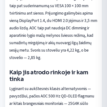
taip pat suderinamumą su VESA 100 × 100 mm
tvirtinimu ant sienos. Prijungimo galimybės apima
vieną DisplayPort 1.4, du HDMI 2.0 įėjimus ir 3,5 mm
audio lizdą. AOC taip pat naudoja DC dimming ir
aparatinio lygio mažą mėlynos šviesos režimą, kad
sumažintų mirgėjimą ir akių nuovargį ilgų žaidimų
sesijų metu. Svoris su stoveliu yra 4,22 kg, o be
stovelio — 2,85 kg.
Kaip jis atrodo rinkoje ir kam
tinka
Lyginant su aukštesnės klasės alternatyvomis —
pavyzdžiui, pačios AOC 500 Hz QD-OLED flagmanu
ar kitais brangesniais monitoriais — 25G4K siūlo