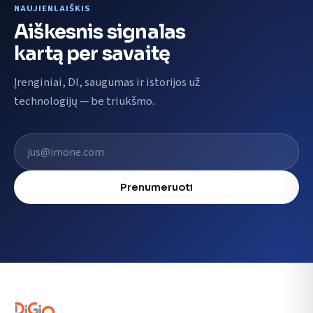
NAUJIENLAIŠKIS
Aiškesnis signalas
kartą per savaitę
Įrenginiai, DI, saugumas ir istorijos už
technologijų — be triukšmo.
El. pašto adresas
Prenumeruoti