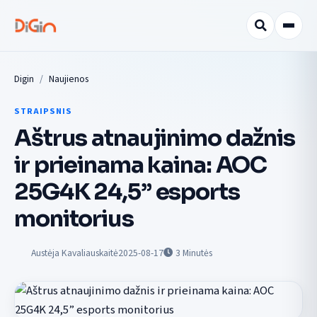
Digin
Naujienos
STRAIPSNIS
Aštrus atnaujinimo dažnis
ir prieinama kaina: AOC
25G4K 24,5” esports
monitorius
Austėja Kavaliauskaitė
2025-08-17
3
Minutės