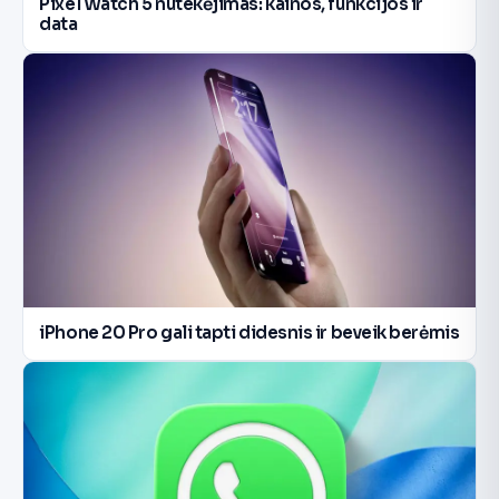
Pixel Watch 5 nutekėjimas: kainos, funkcijos ir
data
iPhone 20 Pro gali tapti didesnis ir beveik berėmis