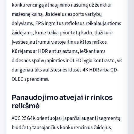
konkurencingą atnaujinimo našumą už ženkliai
mažesnę kainą. Jis idealus esports varžybų
dalyviams, FPS ir greitus refleksus reikalaujantiems
žaidėjams, kurie teikia prioritetą kadrų dažniui ir
įvesties jautrumui vietoje itin aukštos raiškos.
Kūrėjams ar HDR entuziastams, ieškantiems
didesnės spalvų apimties ir OLED lygio kontrasto, vis
dar geriau tiks aukštesnės klasės 4K HDR arba QD-
OLED sprendimai.
Panaudojimo atvejai ir rinkos
reikšmė
AOC 25G4K orientuojasi į sparčiai augantį segmentą:
biudžetą tausojančius konkurencinius žaidėjus,