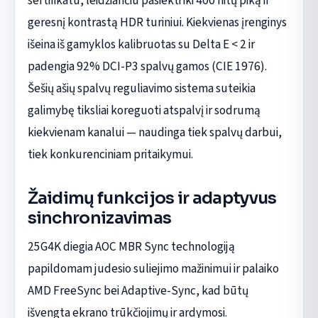
sertifikatu, leidžiančiu pasiekti iki 400 nitų piką ir
geresnį kontrastą HDR turiniui. Kiekvienas įrenginys
išeina iš gamyklos kalibruotas su Delta E < 2 ir
padengia 92% DCI-P3 spalvų gamos (CIE 1976).
Šešių ašių spalvų reguliavimo sistema suteikia
galimybę tiksliai koreguoti atspalvį ir sodrumą
kiekvienam kanalui — naudinga tiek spalvų darbui,
tiek konkurenciniam pritaikymui.
Žaidimų funkcijos ir adaptyvus
sinchronizavimas
25G4K diegia AOC MBR Sync technologiją
papildomam judesio suliejimo mažinimui ir palaiko
AMD FreeSync bei Adaptive-Sync, kad būtų
išvengta ekrano trūkčiojimų ir ardymosi.