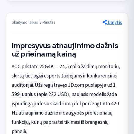
Dalytis
Skaitymo laikas: 3 Minutės
Impresyvus atnaujinimo dažnis
už prieinamą kainą
AOC pristatė 25G4K — 24,5 colio žaidimų monitorių,
skirtą tiesiogiai esports žaidėjams ir konkurencinei
auditorijai. Užsiregistravęs JD.com puslapyje už 1
599 juanius (apie 222 USD), naujasis modelis žada
įspūdingą judesio skaidrumą dėl peržengtinto 420
Hz atnaujinimo dažnio ir daugybės profesionalių
funkcijų, kurių paprastai tikimasi iš brangesnių
panelių.