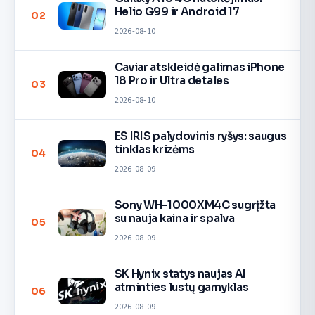
Helio G99 ir Android 17
02
2026-08-10
Caviar atskleidė galimas iPhone
18 Pro ir Ultra detales
03
2026-08-10
ES IRIS palydovinis ryšys: saugus
tinklas krizėms
04
2026-08-09
Sony WH-1000XM4C sugrįžta
su nauja kaina ir spalva
05
2026-08-09
SK Hynix statys naujas AI
atminties lustų gamyklas
06
2026-08-09