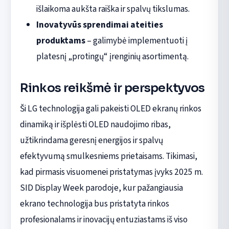
išlaikoma aukšta raiška ir spalvų tikslumas.
Inovatyvūs sprendimai ateities
produktams
– galimybė implementuoti į
platesnį „protingų“ įrenginių asortimentą.
Rinkos reikšmė ir perspektyvos
Ši LG technologija gali pakeisti OLED ekranų rinkos
dinamiką ir išplėsti OLED naudojimo ribas,
užtikrindama geresnį energijos ir spalvų
efektyvumą smulkesniems prietaisams. Tikimasi,
kad pirmasis visuomenei pristatymas įvyks 2025 m.
SID Display Week parodoje, kur pažangiausia
ekrano technologija bus pristatyta rinkos
profesionalams ir inovacijų entuziastams iš viso