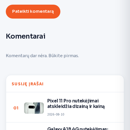
Pateikti komentarą
Komentarai
Komentarų dar nėra. Būkite pirmas.
SUSIJĘ ĮRAŠAI
Pixel 11 Pro nutekėjimai
atskleidžia dizainą ir kainą
01
2026-08-10
Galaxy A18 4G nutekėjimas: