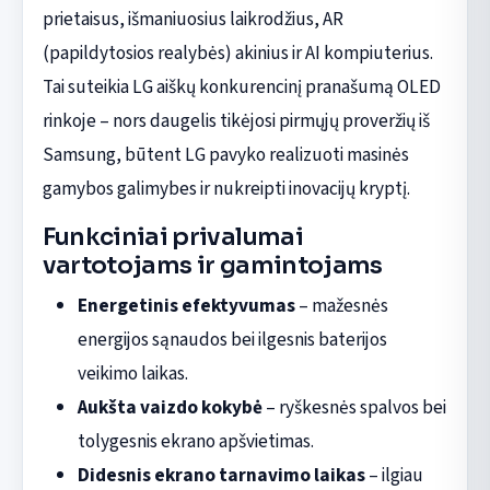
prietaisus, išmaniuosius laikrodžius, AR
(papildytosios realybės) akinius ir AI kompiuterius.
Tai suteikia LG aiškų konkurencinį pranašumą OLED
rinkoje – nors daugelis tikėjosi pirmųjų proveržių iš
Samsung, būtent LG pavyko realizuoti masinės
gamybos galimybes ir nukreipti inovacijų kryptį.
Funkciniai privalumai
vartotojams ir gamintojams
Energetinis efektyvumas
– mažesnės
energijos sąnaudos bei ilgesnis baterijos
veikimo laikas.
Aukšta vaizdo kokybė
– ryškesnės spalvos bei
tolygesnis ekrano apšvietimas.
Didesnis ekrano tarnavimo laikas
– ilgiau