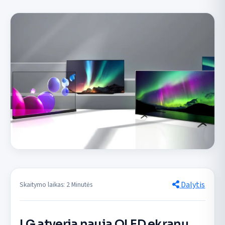
Dalytis
Skaitymo laikas: 2 Minutės
LG atveria naują OLED ekranų