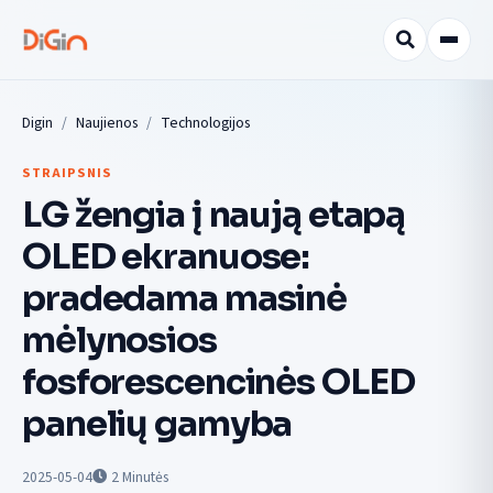
Digin
Naujienos
Technologijos
STRAIPSNIS
LG žengia į naują etapą
OLED ekranuose:
pradedama masinė
mėlynosios
fosforescencinės OLED
panelių gamyba
2025-05-04
2
Minutės