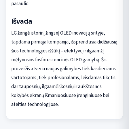
pasaulio.
Išvada
LG žengė istorinį žingsnį OLED inovacijų srityje,
tapdama pirmąja kompanija, išsprendusia didžiausią
šios technologijos iššūkį – efektyvų ir ilgaamžį
mėlynosios fosforescencinės OLED gamybą. Šis
proveržis atveria naujas galimybes tiek kasdieniams
vartotojams, tiek profesionalams, leisdamas tikėtis
dar taupesnių, ilgaamžiškesnių ir aukštesnės
kokybės ekranų išmaniuosiuose įrenginiuose bei
ateities technologijose.