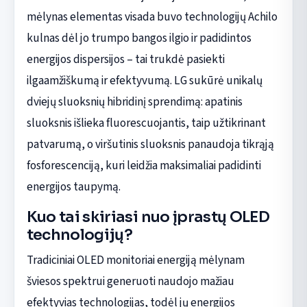
mėlynas elementas visada buvo technologijų Achilo
kulnas dėl jo trumpo bangos ilgio ir padidintos
energijos dispersijos – tai trukdė pasiekti
ilgaamžiškumą ir efektyvumą. LG sukūrė unikalų
dviejų sluoksnių hibridinį sprendimą: apatinis
sluoksnis išlieka fluorescuojantis, taip užtikrinant
patvarumą, o viršutinis sluoksnis panaudoja tikrąją
fosforescenciją, kuri leidžia maksimaliai padidinti
energijos taupymą.
Kuo tai skiriasi nuo įprastų OLED
technologijų?
Tradiciniai OLED monitoriai energiją mėlynam
šviesos spektrui generuoti naudojo mažiau
efektyvias technologijas, todėl jų energijos