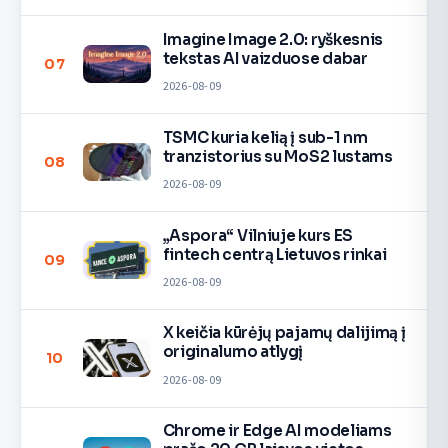
Imagine Image 2.0: ryškesnis
tekstas AI vaizduose dabar
07
2026-08-09
TSMC kuria kelią į sub-1 nm
tranzistorius su MoS2 lustams
08
2026-08-09
„Aspora“ Vilniuje kurs ES
fintech centrą Lietuvos rinkai
09
2026-08-09
X keičia kūrėjų pajamų dalijimą į
originalumo atlygį
10
2026-08-09
Chrome ir Edge AI modeliams