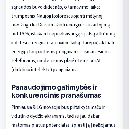
sąnaudos buvo didesnės, o tarnavimo laikas
trumpesnis. Naujoji fosforescuojanti mėlynoji
medžiaga leidžia sumažinti energijos suvartojimą
net 15%, išlaikant nepriekaištingą spalvų atkūrimą
ir didesnį įrenginio tarnavimo laiką. Tai ypač aktualu
energiją taupantiems įrenginiams – išmaniesiems
telefonams, modernioms planšetėms bei AI
(dirbtinio intelekto) įrenginiams.
Panaudojimo galimybės ir
konkurencinis pranašumas
Pirmiausia ši LG inovacija bus pritaikyta mažo ir
vidutinio dydžio ekranams, tačiau jau dabar
matomas platus potencialas išplėsti ją į nešiojamus