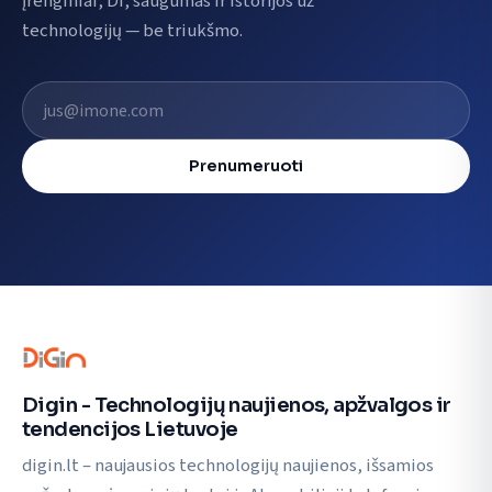
Įrenginiai, DI, saugumas ir istorijos už
technologijų — be triukšmo.
El. pašto adresas
Prenumeruoti
Digin - Technologijų naujienos, apžvalgos ir
tendencijos Lietuvoje
digin.lt – naujausios technologijų naujienos, išsamios