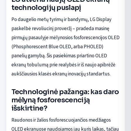
technologijų puslapį
Po daugelio metų tyrimų ir bandymų, LG Display
paskelbė revoliucinį proveržį – pradeda masinę
pirmųjų pasaulyje mėlynosios fosforescencijos OLED
(Phosphorescent Blue OLED, arba PHOLED)
panelių gamybą. Šis pasiekimas priartino OLED
ekranų tobulumą prie realybės ir iš naujo apibrėžė
aukščiausios klasės ekranų inovacijų standartus.
Technologinė pažanga: kas daro
mėlyną fosforescenciją
išskirtine?
Raudonos ir žalios fosforescuojančios medžiagos
OLED ekranuose naudojamos jau kuris laikas, tačiau