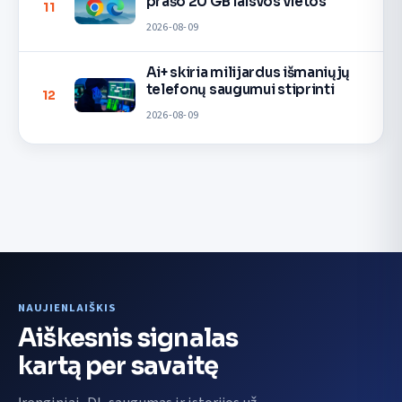
prašo 20 GB laisvos vietos
11
2026-08-09
Ai+ skiria milijardus išmaniųjų
telefonų saugumui stiprinti
12
2026-08-09
NAUJIENLAIŠKIS
Aiškesnis signalas
kartą per savaitę