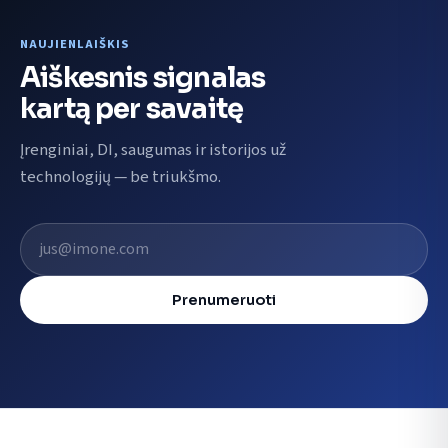
NAUJIENLAIŠKIS
Aiškesnis signalas
kartą per savaitę
Įrenginiai, DI, saugumas ir istorijos už
technologijų — be triukšmo.
El. pašto adresas
Prenumeruoti