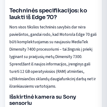
Techninės specifikacijos: ko
laukti iš Edge 70?
Nors visos tikslios techninės savybės dar nėra
paviešintos, gandai rodo, kad Motorola Edge 70 gali
būti komplektuojamas su naujausiu MediaTek
Dimensity 7400 procesoriumi – tai žingsnis į priekį
lyginant su praėjusių metų Dimensity 7300.
Sprendžiant iš naujos informacijos, įrenginys gali
turėti 12 GB operatyviosios (RAM) atminties,
užtikrinsiančios sklandų daugiafunkcinį darbą net ir
išrankiausiems vartotojams.
Išskirtinė kamera su Sony
sensoriu