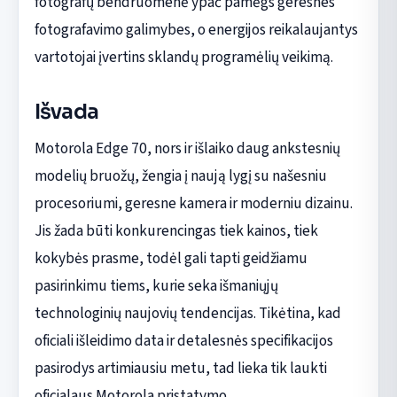
fotografų bendruomenė ypač pamėgs geresnes
fotografavimo galimybes, o energijos reikalaujantys
vartotojai įvertins sklandų programėlių veikimą.
Išvada
Motorola Edge 70, nors ir išlaiko daug ankstesnių
modelių bruožų, žengia į naują lygį su našesniu
procesoriumi, geresne kamera ir moderniu dizainu.
Jis žada būti konkurencingas tiek kainos, tiek
kokybės prasme, todėl gali tapti geidžiamu
pasirinkimu tiems, kurie seka išmaniųjų
technologinių naujovių tendencijas. Tikėtina, kad
oficiali išleidimo data ir detalesnės specifikacijos
pasirodys artimiausiu metu, tad lieka tik laukti
oficialaus Motorola pristatymo.