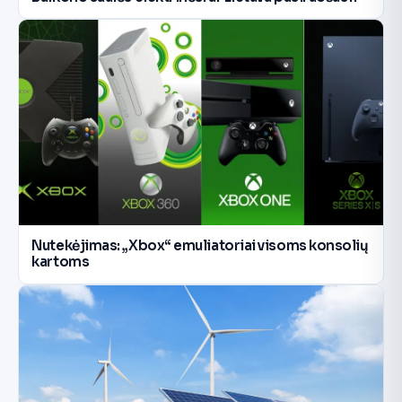
Nutekėjimas: „Xbox“ emuliatoriai visoms konsolių
kartoms