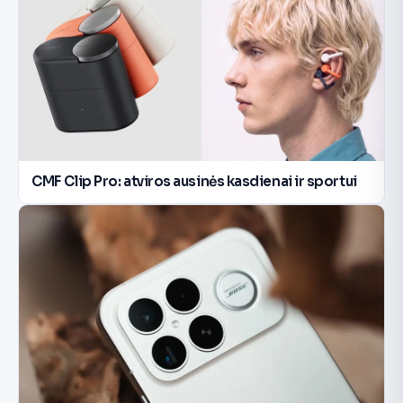
CMF Clip Pro: atviros ausinės kasdienai ir sportui