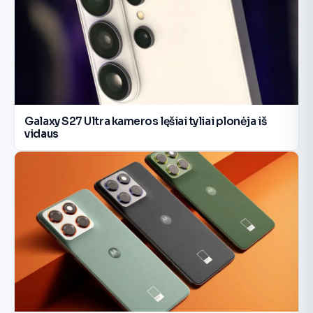
Galaxy S27 Ultra kameros lęšiai tyliai plonėja iš
vidaus