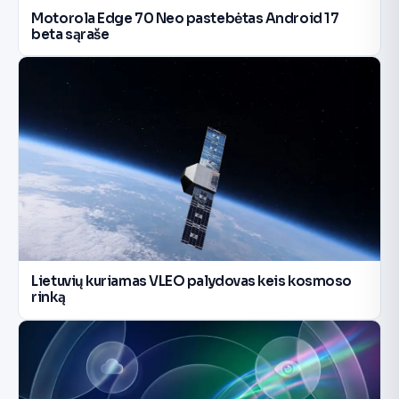
Motorola Edge 70 Neo pastebėtas Android 17
beta sąraše
Lietuvių kuriamas VLEO palydovas keis kosmoso
rinką