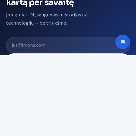
kartą per savaitę
Įrenginiai, DI, saugumas ir istorijos už
technologijų — be triukšmo.
El. pašto adresas
Prenumeruoti
Digin - Technologijų naujienos, apžvalgos ir
tendencijos Lietuvoje