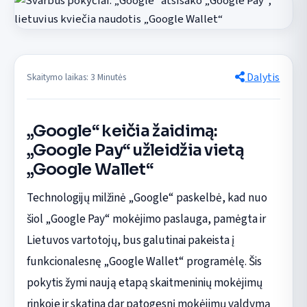
Dalytis
Skaitymo laikas: 3 Minutės
„Google“ keičia žaidimą:
„Google Pay“ užleidžia vietą
„Google Wallet“
Technologijų milžinė „Google“ paskelbė, kad nuo
šiol „Google Pay“ mokėjimo paslauga, pamėgta ir
Lietuvos vartotojų, bus galutinai pakeista į
funkcionalesnę „Google Wallet“ programėlę. Šis
pokytis žymi naują etapą skaitmeninių mokėjimų
rinkoje ir skatina dar patogesnį mokėjimų valdymą