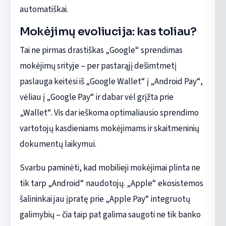
automatiškai.
Mokėjimų evoliucija: kas toliau?
Tai ne pirmas drastiškas „Google“ sprendimas
mokėjimų srityje – per pastarąjį dešimtmetį
paslauga keitėsi iš „Google Wallet“ į „Android Pay“,
vėliau į „Google Pay“ ir dabar vėl grįžta prie
„Wallet“. Vis dar ieškoma optimaliausio sprendimo
vartotojų kasdieniams mokėjimams ir skaitmeninių
dokumentų laikymui.
Svarbu paminėti, kad mobilieji mokėjimai plinta ne
tik tarp „Android“ naudotojų. „Apple“ ekosistemos
šalininkai jau įpratę prie „Apple Pay“ integruotų
galimybių – čia taip pat galima saugoti ne tik banko