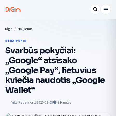
Digin
Naujienos
STRAIPSNIS
Svarbūs pokyčiai:
„Google“ atsisako
„Google Pay“, lietuvius
kviečia naudotis „Google
Wallet“
Viltė Petrauskaitė
2025-08-05
3
Minutės