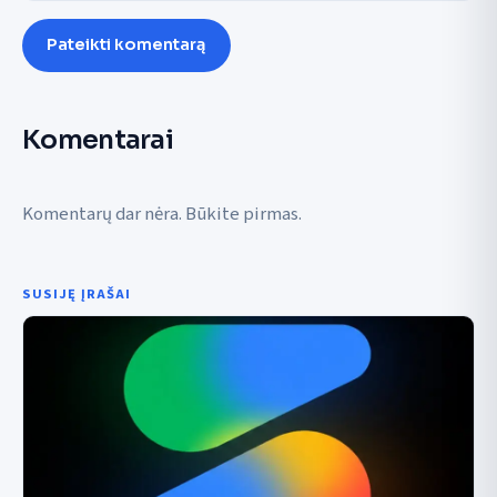
Pateikti komentarą
Komentarai
Komentarų dar nėra. Būkite pirmas.
SUSIJĘ ĮRAŠAI