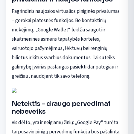
Pagrindinis naujosios virtualios piniginės privalumas
– gerokai platesnės funkcijos. Be kontaktinių
mokėjimų, „Google Wallet“ leidžia saugoti ir
skaitmenines asmens tapatybės korteles,
vairuotojo pažymėjimus, lėktuvų bei renginių
bilietus ir kitus svarbius dokumentus. Tai suteiks
galimybę įvairias paslaugas pasiekti dar patogiau ir
greičiau, naudojant tik savo telefoną.
Netektis – draugo pervedimai
nebeveiks
Vis dėlto, yra ir neigiamų žinių: „Google Pay“ turėta
tarpusavio pinigų pervedimų funkcija bus pašalinta.