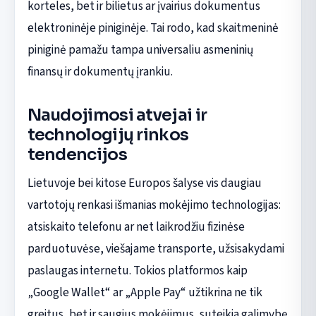
korteles, bet ir bilietus ar įvairius dokumentus
elektroninėje piniginėje. Tai rodo, kad skaitmeninė
piniginė pamažu tampa universaliu asmeninių
finansų ir dokumentų įrankiu.
Naudojimosi atvejai ir
technologijų rinkos
tendencijos
Lietuvoje bei kitose Europos šalyse vis daugiau
vartotojų renkasi išmanias mokėjimo technologijas:
atsiskaito telefonu ar net laikrodžiu fizinėse
parduotuvėse, viešajame transporte, užsisakydami
paslaugas internetu. Tokios platformos kaip
„Google Wallet“ ar „Apple Pay“ užtikrina ne tik
greitus, bet ir saugius mokėjimus, suteikia galimybę