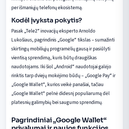
per išmaniųjų telefonų ekosistemą.
Kodėl įvyksta pokytis?
Pasak „Tele2“ inovacijų eksperto Arnoldo
Lukošiaus, pagrindinis „Google“ tikslas – sumažinti
skirtingų mobiliųjų programėlių gausą ir pasiūlyti
vientisą sprendimą, kuris būtų draugiškas
naudotojams. Iki šiol „Android“ naudotojai galėjo
rinktis tarp dviejų mokėjimo būdų – „Google Pay“ ir
„Google Wallet“, kurios veikė panašiai, tačiau
„Google Wallet“ pelnė didesnį populiarumą dėl
platesnių galimybių bei saugumo sprendimų.
Pagrindiniai „Google Wallet“
privalumai ir naujos funkcijos