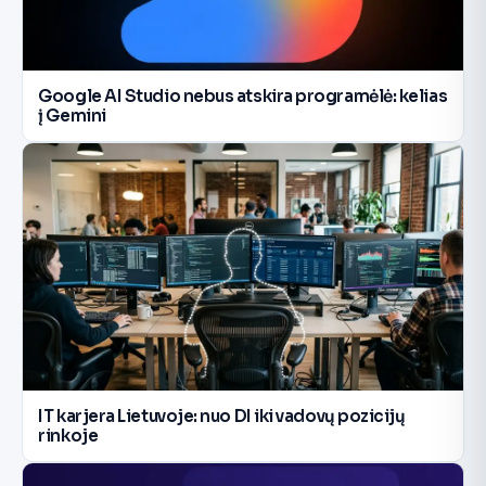
Google AI Studio nebus atskira programėlė: kelias
į Gemini
IT karjera Lietuvoje: nuo DI iki vadovų pozicijų
rinkoje