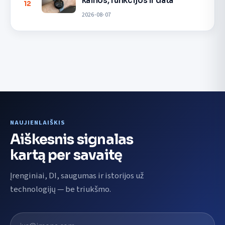
kainos, funkcijos ir data
12
2026-08-07
NAUJIENLAIŠKIS
Aiškesnis signalas
kartą per savaitę
Įrenginiai, DI, saugumas ir istorijos už
technologijų — be triukšmo.
El. pašto adresas