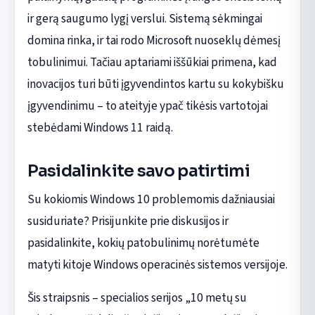
ir gerą saugumo lygį verslui. Sistemą sėkmingai
domina rinka, ir tai rodo Microsoft nuoseklų dėmesį
tobulinimui. Tačiau aptariami iššūkiai primena, kad
inovacijos turi būti įgyvendintos kartu su kokybišku
įgyvendinimu – to ateityje ypač tikėsis vartotojai
stebėdami Windows 11 raidą.
Pasidalinkite savo patirtimi
Su kokiomis Windows 10 problemomis dažniausiai
susiduriate? Prisijunkite prie diskusijos ir
pasidalinkite, kokių patobulinimų norėtumėte
matyti kitoje Windows operacinės sistemos versijoje.
Šis straipsnis – specialios serijos „10 metų su