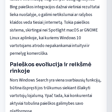
Bing paieškos integracijos dažnai vietiniai rezultatai
lieka nuošalyje, o galimi netikslumai ar rašybos
klaidos veda tiesiai į internetą. Tokia paieškos
sistema, skirtingai nei Spotlight macOS ar GNOME
Linux aplinkoje, kai kuriems Windows 10
vartotojams atrodo nepakankamai intuityvi ir
pernelyg komerciška.
Paieškos evoliucija ir reikšmė
rinkoje
Nors Windows Search yra viena svarbiausių funkcijų,
būtina išspręsti jos trūkumus siekiant išlaikyti
vartotojų lojalumą. Ypač tada, kai konkurentai
aktyviai tobulina paieškos galimybes savo
platformose.