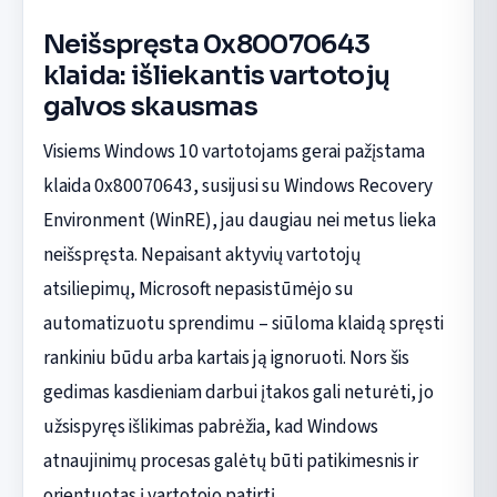
Neišspręsta 0x80070643
klaida: išliekantis vartotojų
galvos skausmas
Visiems Windows 10 vartotojams gerai pažįstama
klaida 0x80070643, susijusi su Windows Recovery
Environment (WinRE), jau daugiau nei metus lieka
neišspręsta. Nepaisant aktyvių vartotojų
atsiliepimų, Microsoft nepasistūmėjo su
automatizuotu sprendimu – siūloma klaidą spręsti
rankiniu būdu arba kartais ją ignoruoti. Nors šis
gedimas kasdieniam darbui įtakos gali neturėti, jo
užsispyręs išlikimas pabrėžia, kad Windows
atnaujinimų procesas galėtų būti patikimesnis ir
orientuotas į vartotojo patirtį.