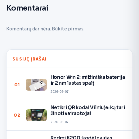
Komentarai
Komentarų dar nėra. Būkite pirmas.
SUSIJĘ ĮRAŠAI
Honor Win 2: milžiniška baterija
ir 2 nm lustas spalį
01
2026-08-07
Netikri QR kodai Vilniuje: ką turi
žinoti vairuotojai
02
2026-08-07
Redmi K200: kodėl naujas