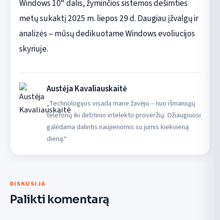
Windows 10“ dalis, žyminčios sistemos dešimties
metų sukaktį 2025 m. liepos 29 d. Daugiau įžvalgų ir
analizės – mūsų dedikuotame Windows evoliucijos
skyriuje.
Austėja Kavaliauskaitė
„Technologijos visada mane žavėjo – nuo išmaniųjų
telefonų iki dirbtinio intelekto proveržių. Džiaugiuosi
galėdama dalintis naujienomis su jumis kiekvieną
dieną.“
DISKUSIJA
Palikti komentarą