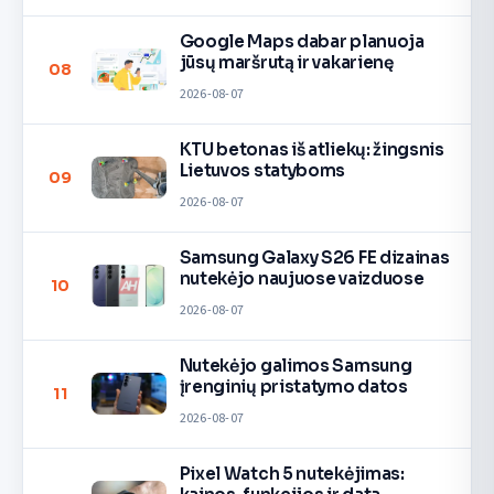
Google Maps dabar planuoja
jūsų maršrutą ir vakarienę
08
2026-08-07
KTU betonas iš atliekų: žingsnis
Lietuvos statyboms
09
2026-08-07
Samsung Galaxy S26 FE dizainas
nutekėjo naujuose vaizduose
10
2026-08-07
Nutekėjo galimos Samsung
įrenginių pristatymo datos
11
2026-08-07
Pixel Watch 5 nutekėjimas: