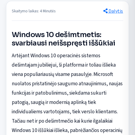
Dalytis
Skaitymo laikas: 4 Minutės
Windows 10 dešimtmetis:
svarbiausi neišspręsti iššūkiai
Artėjant Windows 10 operacinės sistemos
dešimtajam jubiliejui, ši platforma ir toliau išlieka
viena populiariausių visame pasaulyje. Microsoft
nuolatos pristatinėjo saugumo atnaujinimus, naujas
funkcijas ir patobulinimus, siekdama sukurti
patogią, saugią ir modernią aplinką tiek
individualiems vartotojams, tiek verslo klientams.
Tačiau net ir po dešimtmečio kai kurie ilgalaikiai
Windows 10 iššūkiai išlieka, pabrėžiančios operacinių