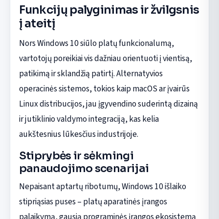
Funkcijų palyginimas ir žvilgsnis
į ateitį
Nors Windows 10 siūlo platų funkcionalumą,
vartotojų poreikiai vis dažniau orientuoti į vientisą,
patikimą ir sklandžią patirtį. Alternatyvios
operacinės sistemos, tokios kaip macOS ar įvairūs
Linux distribucijos, jau įgyvendino suderintą dizainą
ir jutiklinio valdymo integraciją, kas kelia
aukštesnius lūkesčius industrijoje.
Stiprybės ir sėkmingi
panaudojimo scenarijai
Nepaisant aptartų ribotumų, Windows 10 išlaiko
stipriąsias puses – platų aparatinės įrangos
palaikymą, gausią programinės įrangos ekosistemą