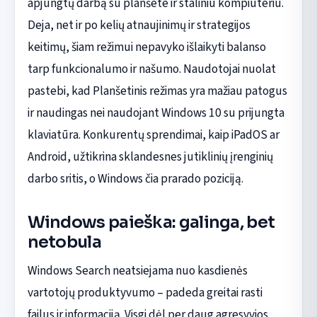
apjungtų darbą su planšete ir staliniu kompiuteriu.
Deja, net ir po kelių atnaujinimų ir strategijos
keitimų, šiam režimui nepavyko išlaikyti balanso
tarp funkcionalumo ir našumo. Naudotojai nuolat
pastebi, kad Planšetinis režimas yra mažiau patogus
ir naudingas nei naudojant Windows 10 su prijungta
klaviatūra. Konkurentų sprendimai, kaip iPadOS ar
Android, užtikrina sklandesnes jutiklinių įrenginių
darbo sritis, o Windows čia prarado poziciją.
Windows paieška: galinga, bet
netobula
Windows Search neatsiejama nuo kasdienės
vartotojų produktyvumo – padeda greitai rasti
failus ir informaciją. Visgi dėl per daug agresyvios