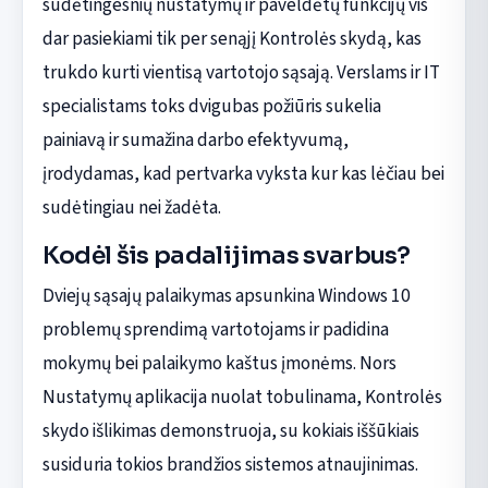
sudėtingesnių nustatymų ir paveldėtų funkcijų vis
dar pasiekiami tik per senąjį Kontrolės skydą, kas
trukdo kurti vientisą vartotojo sąsają. Verslams ir IT
specialistams toks dvigubas požiūris sukelia
painiavą ir sumažina darbo efektyvumą,
įrodydamas, kad pertvarka vyksta kur kas lėčiau bei
sudėtingiau nei žadėta.
Kodėl šis padalijimas svarbus?
Dviejų sąsajų palaikymas apsunkina Windows 10
problemų sprendimą vartotojams ir padidina
mokymų bei palaikymo kaštus įmonėms. Nors
Nustatymų aplikacija nuolat tobulinama, Kontrolės
skydo išlikimas demonstruoja, su kokiais iššūkiais
susiduria tokios brandžios sistemos atnaujinimas.