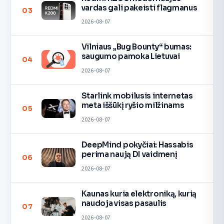
vardas gali pakeisti flagmanus
03
2026-08-07
Vilniaus „Bug Bounty“ bumas:
saugumo pamoka Lietuvai
04
2026-08-07
Starlink mobilusis internetas
meta iššūkį ryšio milžinams
05
2026-08-07
DeepMind pokyčiai: Hassabis
perima naują DI vaidmenį
06
2026-08-07
Kaunas kuria elektroniką, kurią
naudoja visas pasaulis
07
2026-08-07