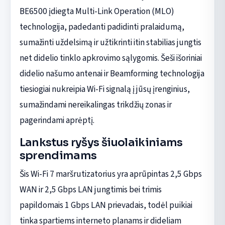
BE6500 įdiegta Multi-Link Operation (MLO)
technologija, padedanti padidinti pralaidumą,
sumažinti uždelsimą ir užtikrinti itin stabilias jungtis
net didelio tinklo apkrovimo sąlygomis. Šeši išoriniai
didelio našumo antenai ir Beamforming technologija
tiesiogiai nukreipia Wi-Fi signalą į jūsų įrenginius,
sumažindami nereikalingas trikdžių zonas ir
pagerindami aprėptį.
Lankstus ryšys šiuolaikiniams
sprendimams
Šis Wi-Fi 7 maršrutizatorius yra aprūpintas 2,5 Gbps
WAN ir 2,5 Gbps LAN jungtimis bei trimis
papildomais 1 Gbps LAN prievadais, todėl puikiai
tinka spartiems interneto planams ir dideliam