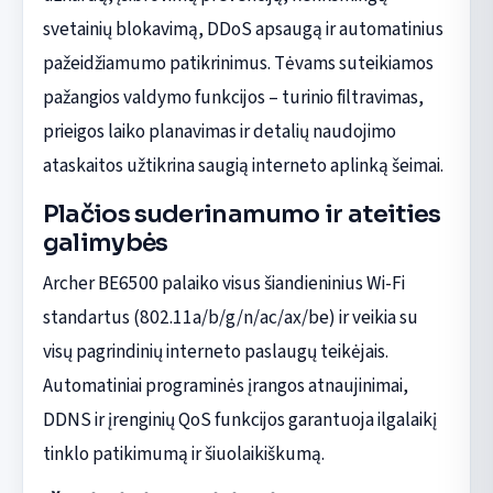
svetainių blokavimą, DDoS apsaugą ir automatinius
pažeidžiamumo patikrinimus. Tėvams suteikiamos
pažangios valdymo funkcijos – turinio filtravimas,
prieigos laiko planavimas ir detalių naudojimo
ataskaitos užtikrina saugią interneto aplinką šeimai.
Plačios suderinamumo ir ateities
galimybės
Archer BE6500 palaiko visus šiandieninius Wi-Fi
standartus (802.11a/b/g/n/ac/ax/be) ir veikia su
visų pagrindinių interneto paslaugų teikėjais.
Automatiniai programinės įrangos atnaujinimai,
DDNS ir įrenginių QoS funkcijos garantuoja ilgalaikį
tinklo patikimumą ir šiuolaikiškumą.