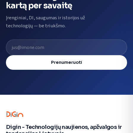
kartą per savaitę
Įrenginiai, DI, saugumas ir istorijos už
technologijų — be triukšmo.
El. pašto adresas
Prenumeruoti
Digin - Technologijų naujienos, apžvalgos ir