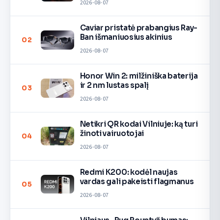
2026-08-07
Caviar pristatė prabangius Ray-
Ban išmaniuosius akinius
02
2026-08-07
Honor Win 2: milžiniška baterija
ir 2 nm lustas spalį
03
2026-08-07
Netikri QR kodai Vilniuje: ką turi
žinoti vairuotojai
04
2026-08-07
Redmi K200: kodėl naujas
vardas gali pakeisti flagmanus
05
2026-08-07