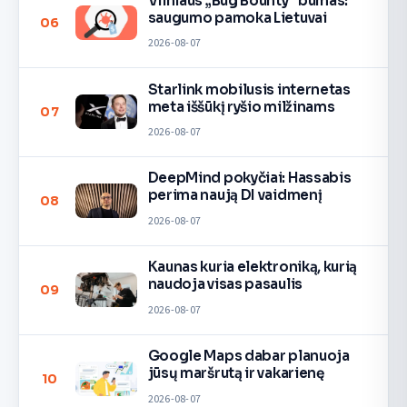
Vilniaus „Bug Bounty“ bumas:
saugumo pamoka Lietuvai
06
2026-08-07
Starlink mobilusis internetas
meta iššūkį ryšio milžinams
07
2026-08-07
DeepMind pokyčiai: Hassabis
perima naują DI vaidmenį
08
2026-08-07
Kaunas kuria elektroniką, kurią
naudoja visas pasaulis
09
2026-08-07
Google Maps dabar planuoja
jūsų maršrutą ir vakarienę
10
2026-08-07