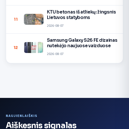
KTU betonas iš atliekų: žingsnis
Lietuvos statyboms
11
2026-08-07
Samsung Galaxy S26 FE dizainas
nutekėjo naujuose vaizduose
12
2026-08-07
NAUJIENLAIŠKIS
Aiškesnis signalas