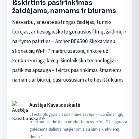
Išskirtinis pasirinkimas
žaidėjams, namams ir biurams
Nesvarbu, ar esate aistringas žaidėjas, turinio
kūrėjas, ar tiesiog ieškote geriausios filmų, žaidimų ir
naršymo patirties – Archer BE6500 išlieka vienu
stipriausių Wi-Fi 7 maršrutizatorių rinkoje už
konkurencingą kainą. Šiuolaikiška technologija ir
patikima apsauga – tvirtas pasirinkimas išmaniems
namams ar biurui, pasiruošusiam ateities iššūkiams.
Austėja Kavaliauskaitė
„Technologijos visada mane žavėjo – nuo išmaniųjų
telefonų iki dirbtinio intelekto proveržių. Džiaugiuosi
galėdama dalintis naujienomis su jumis kiekvieną
dieną.“