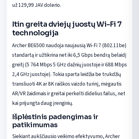
už 129,99 JAV dolerio.
Itin greita dviejų juostų Wi-Fi 7
technologija
Archer BE6500 naudoja naujausią Wi-Fi 7 (802.11be)
standartą ir užtikrina net iki 6,5 Gbps bendrą belaidį
greitį (5 764 Mbps 5 GHz dažnių juostoje ir 688 Mbps
2,4 GHz juostoje). Tokia sparta leidžia be trukdžių
transliuoti 4K ar 8K raiškos vaizdo turinį, mėgautis
AR/VR žaidimais ir greitai perkelti didelius failus, net
kai prijungta daug įrenginių.
Išplėstinis padengimas ir
patikimumas
Siekiant aukščiausio veikimo efektyvumo, Archer