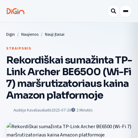
Digin
Naujienos
Nauji įtaisai
STRAIPSNIS
Rekordiškai sumažinta TP-
Link Archer BE6500 (Wi-Fi
7) maršrutizatoriaus kaina
Amazon platformoje
Austėja Kavaliauskaitė
2025-07-20
2
Minutės