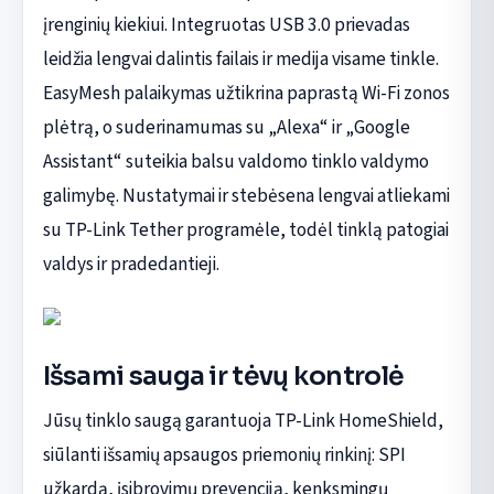
įrenginių kiekiui. Integruotas USB 3.0 prievadas
leidžia lengvai dalintis failais ir medija visame tinkle.
EasyMesh palaikymas užtikrina paprastą Wi-Fi zonos
plėtrą, o suderinamumas su „Alexa“ ir „Google
Assistant“ suteikia balsu valdomo tinklo valdymo
galimybę. Nustatymai ir stebėsena lengvai atliekami
su TP-Link Tether programėle, todėl tinklą patogiai
valdys ir pradedantieji.
Išsami sauga ir tėvų kontrolė
Jūsų tinklo saugą garantuoja TP-Link HomeShield,
siūlanti išsamių apsaugos priemonių rinkinį: SPI
užkardą, įsibrovimų prevenciją, kenksmingų