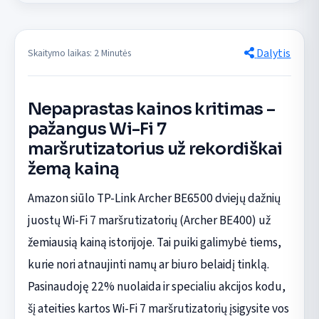
Dalytis
Skaitymo laikas: 2 Minutės
Nepaprastas kainos kritimas –
pažangus Wi-Fi 7
maršrutizatorius už rekordiškai
žemą kainą
Amazon siūlo TP-Link Archer BE6500 dviejų dažnių
juostų Wi-Fi 7 maršrutizatorių (Archer BE400) už
žemiausią kainą istorijoje. Tai puiki galimybė tiems,
kurie nori atnaujinti namų ar biuro belaidį tinklą.
Pasinaudoję 22% nuolaida ir specialiu akcijos kodu,
šį ateities kartos Wi-Fi 7 maršrutizatorių įsigysite vos