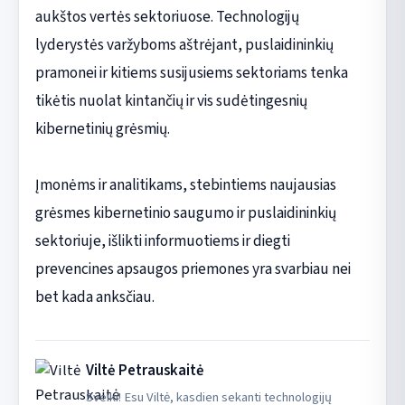
aukštos vertės sektoriuose. Technologijų
lyderystės varžyboms aštrėjant, puslaidininkių
pramonei ir kitiems susijusiems sektoriams tenka
tikėtis nuolat kintančių ir vis sudėtingesnių
kibernetinių grėsmių.
Įmonėms ir analitikams, stebintiems naujausias
grėsmes kibernetinio saugumo ir puslaidininkių
sektoriuje, išlikti informuotiems ir diegti
prevencines apsaugos priemones yra svarbiau nei
bet kada anksčiau.
Viltė Petrauskaitė
Sveiki! Esu Viltė, kasdien sekanti technologijų