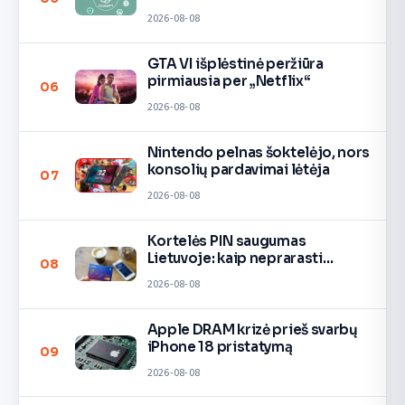
2026-08-08
GTA VI išplėstinė peržiūra
pirmiausia per „Netflix“
06
2026-08-08
Nintendo pelnas šoktelėjo, nors
konsolių pardavimai lėtėja
07
2026-08-08
Kortelės PIN saugumas
Lietuvoje: kaip neprarasti
08
pinigų
2026-08-08
Apple DRAM krizė prieš svarbų
iPhone 18 pristatymą
09
2026-08-08