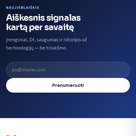
NAUJIENLAIŠKIS
Aiškesnis signalas
kartą per savaitę
Įrenginiai, DI, saugumas ir istorijos už
technologijų — be triukšmo.
El. pašto adresas
Prenumeruoti