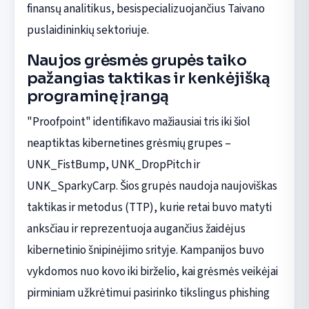
finansų analitikus, besispecializuojančius Taivano
puslaidininkių sektoriuje.
Naujos grėsmės grupės taiko
pažangias taktikas ir kenkėjišką
programinę įrangą
"Proofpoint" identifikavo mažiausiai tris iki šiol
neaptiktas kibernetines grėsmių grupes –
UNK_FistBump, UNK_DropPitch ir
UNK_SparkyCarp. Šios grupės naudoja naujoviškas
taktikas ir metodus (TTP), kurie retai buvo matyti
anksčiau ir reprezentuoja augančius žaidėjus
kibernetinio šnipinėjimo srityje. Kampanijos buvo
vykdomos nuo kovo iki birželio, kai grėsmės veikėjai
pirminiam užkrėtimui pasirinko tikslingus phishing