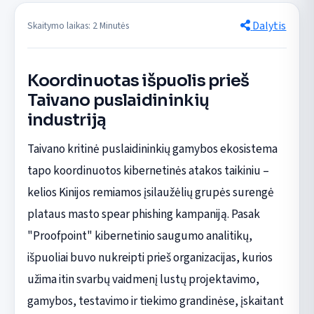
Dalytis
Skaitymo laikas: 2 Minutės
Koordinuotas išpuolis prieš
Taivano puslaidininkių
industriją
Taivano kritinė puslaidininkių gamybos ekosistema
tapo koordinuotos kibernetinės atakos taikiniu –
kelios Kinijos remiamos įsilaužėlių grupės surengė
plataus masto spear phishing kampaniją. Pasak
"Proofpoint" kibernetinio saugumo analitikų,
išpuoliai buvo nukreipti prieš organizacijas, kurios
užima itin svarbų vaidmenį lustų projektavimo,
gamybos, testavimo ir tiekimo grandinėse, įskaitant