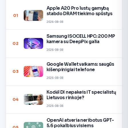
Apple A20 Pro lustų gamybą
stabdo DRAM tiekimo spūstys
01
2026-08-08
Samsung ISOCELL HPC: 200 MP
kamera su DeepPix galia
02
2026-08-08
Google Wallet vaikams: saugūs
kišenpinigiai telefone
03
2026-08-08
Kodėl DI nepakeis IT specialistų
Lietuvos rinkoje?
04
2026-08-08
OpenAI atveria neribotus GPT-
5.6 pokalbius visiems
05