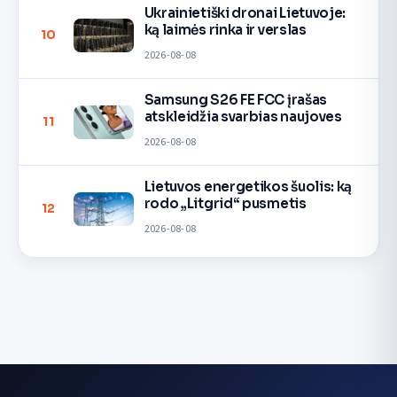
Ukrainietiški dronai Lietuvoje:
ką laimės rinka ir verslas
10
2026-08-08
Samsung S26 FE FCC įrašas
atskleidžia svarbias naujoves
11
2026-08-08
Lietuvos energetikos šuolis: ką
rodo „Litgrid“ pusmetis
12
2026-08-08