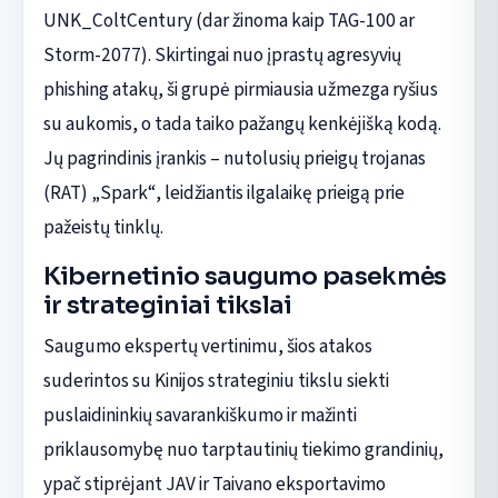
UNK_ColtCentury (dar žinoma kaip TAG-100 ar
Storm-2077). Skirtingai nuo įprastų agresyvių
phishing atakų, ši grupė pirmiausia užmezga ryšius
su aukomis, o tada taiko pažangų kenkėjišką kodą.
Jų pagrindinis įrankis – nutolusių prieigų trojanas
(RAT) „Spark“, leidžiantis ilgalaikę prieigą prie
pažeistų tinklų.
Kibernetinio saugumo pasekmės
ir strateginiai tikslai
Saugumo ekspertų vertinimu, šios atakos
suderintos su Kinijos strateginiu tikslu siekti
puslaidininkių savarankiškumo ir mažinti
priklausomybę nuo tarptautinių tiekimo grandinių,
ypač stiprėjant JAV ir Taivano eksportavimo