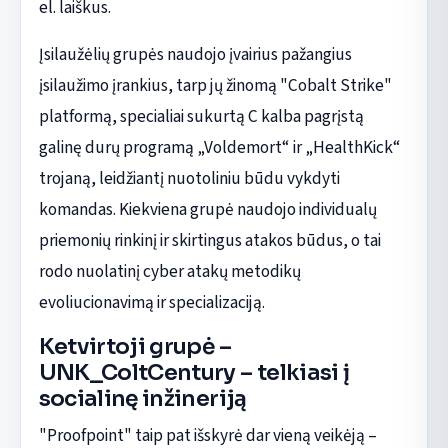
el. laiškus.
Įsilaužėlių grupės naudojo įvairius pažangius
įsilaužimo įrankius, tarp jų žinomą "Cobalt Strike"
platformą, specialiai sukurtą C kalba pagrįstą
galinę durų programą „Voldemort“ ir „HealthKick“
trojaną, leidžiantį nuotoliniu būdu vykdyti
komandas. Kiekviena grupė naudojo individualų
priemonių rinkinį ir skirtingus atakos būdus, o tai
rodo nuolatinį cyber atakų metodikų
evoliucionavimą ir specializaciją.
Ketvirtoji grupė –
UNK_ColtCentury – telkiasi į
socialinę inžineriją
"Proofpoint" taip pat išskyrė dar vieną veikėją –