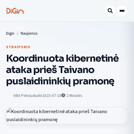
Digin
Naujienos
STRAIPSNIS
Koordinuota kibernetinė
ataka prieš Taivano
puslaidininkių pramonę
Viltė Petrauskaitė
2025-07-18
2
Minutės