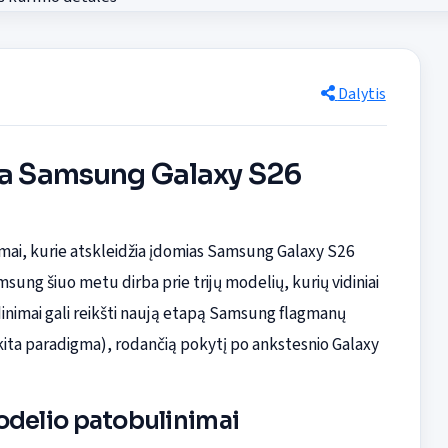
Dalytis
žia Samsung Galaxy S26
mai, kurie atskleidžia įdomias Samsung Galaxy S26
ung šiuo metu dirba prie trijų modelių, kurių vidiniai
dinimai gali reikšti naują etapą Samsung flagmanų
(kita paradigma), rodančią pokytį po ankstesnio Galaxy
modelio patobulinimai