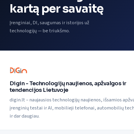
kartą per savaitę
Įrenginiai, DI, saugumas ir istorijos už
technologijų — be triukšmo.
Digin - Technologijų naujienos, apžvalgos ir
tendencijos Lietuvoje
digin.lt – naujausios technologijų naujienos, išsamios apžv
įrenginių testai ir AI, mobilieji telefonai, automobilių tec
ir dar daugiau.