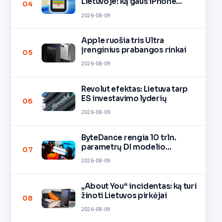
Lietuvoje: ką gaus iPhone
04
savininkai?
2026-08-09
Apple ruošia tris Ultra
įrenginius prabangos rinkai
05
2026-08-09
Revolut efektas: Lietuva tarp
ES investavimo lyderių
06
2026-08-09
ByteDance rengia 10 trln.
parametrų DI modelio
07
mokymą
2026-08-09
„About You“ incidentas: ką turi
žinoti Lietuvos pirkėjai
08
2026-08-09