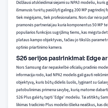
Didžiausi atskleidimai siejami su NPA3 modeliu, kuris 
išmanusis turėtų pasiūlyti galingą 200 MP pagrindinį
tiek mėgėjams, tiek profesionalams. Nors dar nėra patv
pramonės partneriai jau kuria komponentus 50 MP teleob
populiarios funkcijos sugrįžimą tiems, kas mėgsta detal
plataus kampo objektyvas, tačiau jo tikslūs parametra
optinio priartinimo kamera.
S26 serijos pasirinkimai: Edge ar
Nors Samsung dar nepaskelbė oficialių pradinio mode
informacija rodo, kad NPA2 modelis gali gauti reikšm
objektyvą, kuris būtų didelis šuolis, lyginant su Gal
patobulinimas primena savybę, kurią matome dabarti
S26 Plus galėtų tapti 'Edge' modeliu. Tai atitiktų Sam
likimas tradicinio Plus modelio išlieka neaiškus, kas 