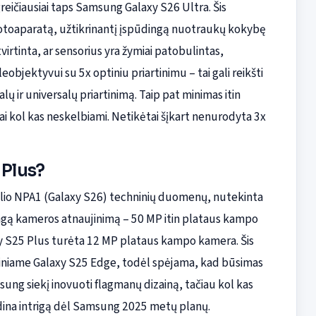
greičiausiai taps Samsung Galaxy S26 Ultra. Šis
 fotoaparatą, užtikrinantį įspūdingą nuotraukų kokybę
irtinta, ar sensorius yra žymiai patobulintas,
jektyvui su 5x optiniu priartinimu – tai gali reikšti
ų ir universalų priartinimą. Taip pat minimas itin
i kol kas neskelbiami. Netikėtai šįkart nenurodyta 3x
 Plus?
lio NPA1 (Galaxy S26) techninių duomenų, nutekinta
ingą kameros atnaujinimą – 50 MP itin plataus kampo
axy S25 Plus turėta 12 MP plataus kampo kamera. Šis
niame Galaxy S25 Edge, todėl spėjama, kad būsimas
sung siekį inovuoti flagmanų dizainą, tačiau kol kas
didina intrigą dėl Samsung 2025 metų planų.