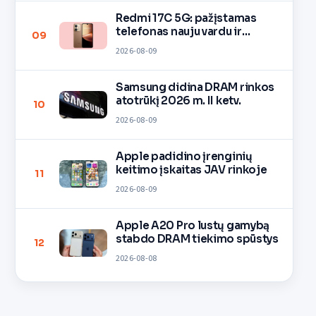
Redmi 17C 5G: pažįstamas
telefonas nauju vardu ir
09
spalvomis
2026-08-09
Samsung didina DRAM rinkos
atotrūkį 2026 m. II ketv.
10
2026-08-09
Apple padidino įrenginių
keitimo įskaitas JAV rinkoje
11
2026-08-09
Apple A20 Pro lustų gamybą
stabdo DRAM tiekimo spūstys
12
2026-08-08