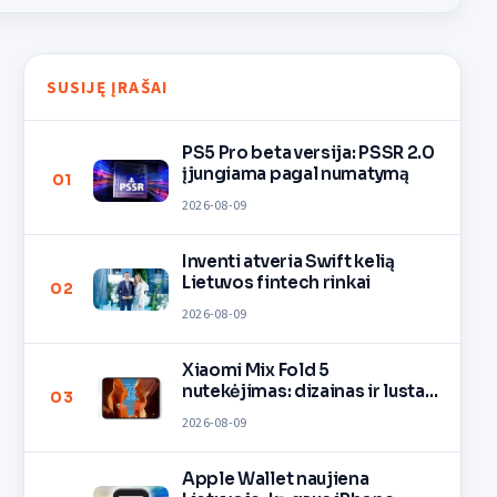
SUSIJĘ ĮRAŠAI
PS5 Pro beta versija: PSSR 2.0
įjungiama pagal numatymą
01
2026-08-09
Inventi atveria Swift kelią
Lietuvos fintech rinkai
02
2026-08-09
Xiaomi Mix Fold 5
nutekėjimas: dizainas ir lustas
03
O3
2026-08-09
Apple Wallet naujiena