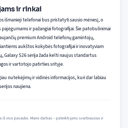
ams ir rinkai
išmanieji telefonai bus pristatyti sausio mėnesį, o
jėgumams ir pažangiai fotografijai. Šie patobulinimai
irmaujančių premium Android telefonų gamintojų,
kiantiems aukštos kokybės fotografijai ir inovatyviam
ų, Galaxy S26 serija žada kelti naujus standartus
s ir vartotojo patirties srityje.
iau nutekėjimų ir vidinės informacijos, kuri dar labiau
erijos naujiena.
s iš viso pasaulio. Mano darbas – pateikti jums svarbiausius ir