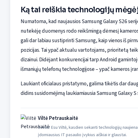
Ką tai reiškia technologijų mėgėj
Numatoma, kad naujausios Samsung Galaxy S26 serijos 
nutekėję duomenys rodo reikšmingą dėmesį kameros pa
gali dar labiau sustiprinti Samsung, kaip vienos iš p
pozicijas. Tai ypač aktualu vartotojams, prioritetą tei
dizainui. Didėjant konkurencijai tarp Android gamintoj
išmaniųjų telefonų technologijose – ypač kameros įrango
Laukiant oficialaus pristatymo, galima tikėtis dar daug
didins susidomėjimą laukiamiausia Samsung Galaxy S s
Viltė Petrauskaitė
Sveiki! Esu Viltė, kasdien sekanti technologijų naujiena
įdomiausius IT pasaulio įvykius aiškiai ir glaustai.