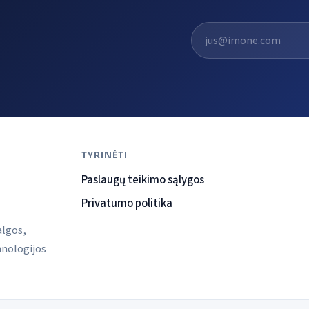
El. pašto adresas
TYRINĖTI
Paslaugų teikimo sąlygos
Privatumo politika
algos,
hnologijos