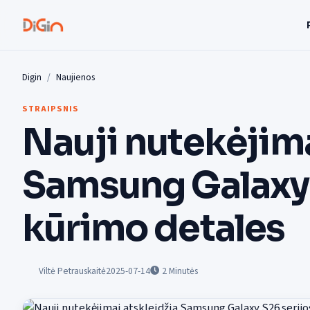
Digin
Naujienos
STRAIPSNIS
Nauji nutekėjima
Samsung Galaxy 
kūrimo detales
Viltė Petrauskaitė
2025-07-14
2
Minutės