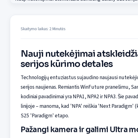
Skaitymo laikas: 2 Minutės
Nauji nutekėjimai atskleid
serijos kūrimo detales
Technologijų entuziastus sujaudino naujausi nutekėji
serijos naujienas. Remiantis WinFuture pranešimu, Sams
kodiniai pavadinimai yra NPA1, NPA2 ir NPA3. Šie pava
linijoje – manoma, kad 'NPA' reiškia 'Next Paradigm' 
S25 'Paradigm' etapo.
Pažangi kamera ir galimi Ultra 