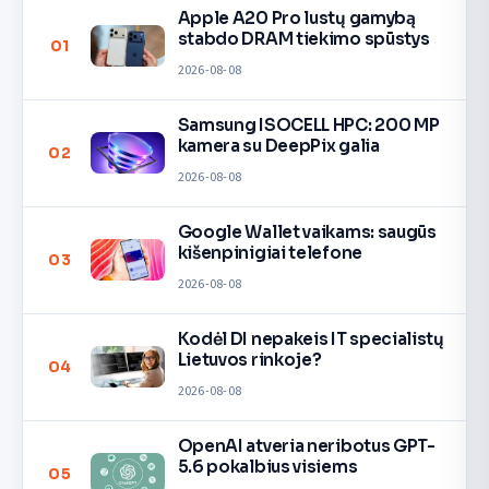
Apple A20 Pro lustų gamybą
stabdo DRAM tiekimo spūstys
01
2026-08-08
Samsung ISOCELL HPC: 200 MP
kamera su DeepPix galia
02
2026-08-08
Google Wallet vaikams: saugūs
kišenpinigiai telefone
03
2026-08-08
Kodėl DI nepakeis IT specialistų
Lietuvos rinkoje?
04
2026-08-08
OpenAI atveria neribotus GPT-
5.6 pokalbius visiems
05