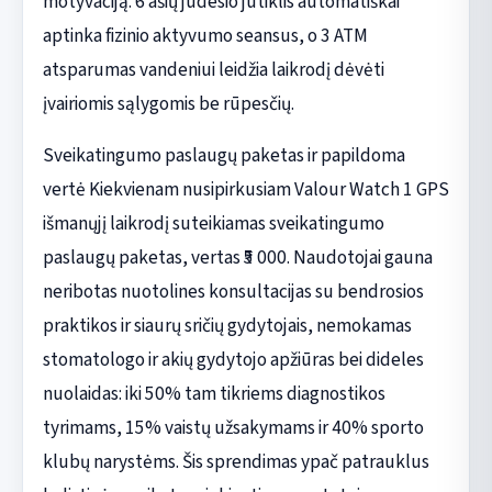
motyvaciją. 6 ašių judesio jutiklis automatiškai
aptinka fizinio aktyvumo seansus, o 3 ATM
atsparumas vandeniui leidžia laikrodį dėvėti
įvairiomis sąlygomis be rūpesčių.
Sveikatingumo paslaugų paketas ir papildoma
vertė Kiekvienam nusipirkusiam Valour Watch 1 GPS
išmanųjį laikrodį suteikiamas sveikatingumo
paslaugų paketas, vertas ₹5 000. Naudotojai gauna
neribotas nuotolines konsultacijas su bendrosios
praktikos ir siaurų sričių gydytojais, nemokamas
stomatologo ir akių gydytojo apžiūras bei dideles
nuolaidas: iki 50% tam tikriems diagnostikos
tyrimams, 15% vaistų užsakymams ir 40% sporto
klubų narystėms. Šis sprendimas ypač patrauklus