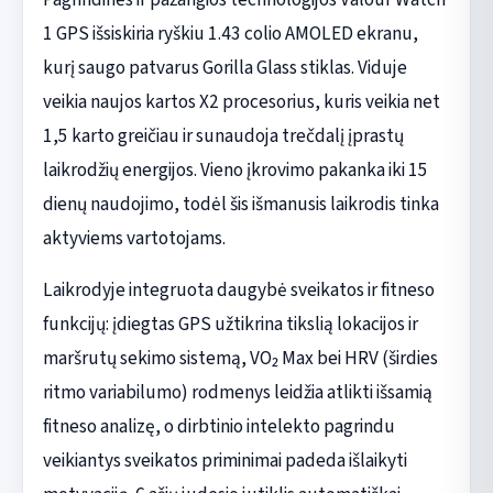
1 GPS išsiskiria ryškiu 1.43 colio AMOLED ekranu,
kurį saugo patvarus Gorilla Glass stiklas. Viduje
veikia naujos kartos X2 procesorius, kuris veikia net
1,5 karto greičiau ir sunaudoja trečdalį įprastų
laikrodžių energijos. Vieno įkrovimo pakanka iki 15
dienų naudojimo, todėl šis išmanusis laikrodis tinka
aktyviems vartotojams.
Laikrodyje integruota daugybė sveikatos ir fitneso
funkcijų: įdiegtas GPS užtikrina tikslią lokacijos ir
maršrutų sekimo sistemą, VO₂ Max bei HRV (širdies
ritmo variabilumo) rodmenys leidžia atlikti išsamią
fitneso analizę, o dirbtinio intelekto pagrindu
veikiantys sveikatos priminimai padeda išlaikyti