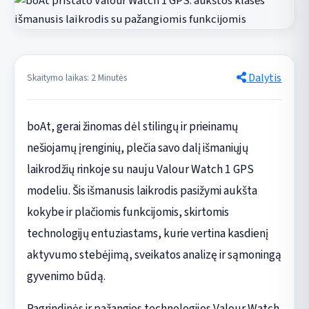
Dalytis
Skaitymo laikas: 2 Minutės
boAt, gerai žinomas dėl stilingų ir prieinamų
nešiojamų įrenginių, plečia savo dalį išmaniųjų
laikrodžių rinkoje su nauju Valour Watch 1 GPS
modeliu. Šis išmanusis laikrodis pasižymi aukšta
kokybe ir plačiomis funkcijomis, skirtomis
technologijų entuziastams, kurie vertina kasdienį
aktyvumo stebėjimą, sveikatos analizę ir sąmoningą
gyvenimo būdą.
Pagrindinės ir pažangios technologijos Valour Watch