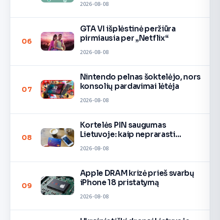
2026-08-08
GTA VI išplėstinė peržiūra
pirmiausia per „Netflix“
06
2026-08-08
Nintendo pelnas šoktelėjo, nors
konsolių pardavimai lėtėja
07
2026-08-08
Kortelės PIN saugumas
Lietuvoje: kaip neprarasti
08
pinigų
2026-08-08
Apple DRAM krizė prieš svarbų
iPhone 18 pristatymą
09
2026-08-08