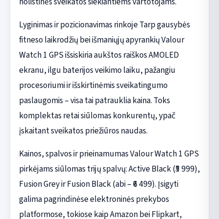
holistinės sveikatos siekiantiems vartotojams.
Lyginimas ir pozicionavimas rinkoje Tarp gausybės
fitneso laikrodžių bei išmaniųjų apyrankių Valour
Watch 1 GPS išsiskiria aukštos raiškos AMOLED
ekranu, ilgu baterijos veikimo laiku, pažangiu
procesoriumi ir išskirtinėmis sveikatingumo
paslaugomis – visa tai patrauklia kaina. Toks
komplektas retai siūlomas konkurentų, ypač
įskaitant sveikatos priežiūros naudas.
Kainos, spalvos ir prieinamumas Valour Watch 1 GPS
pirkėjams siūlomas trijų spalvų: Active Black (₹5 999),
Fusion Grey ir Fusion Black (abi – ₹6 499). Įsigyti
galima pagrindinėse elektroninės prekybos
platformose, tokiose kaip Amazon bei Flipkart,