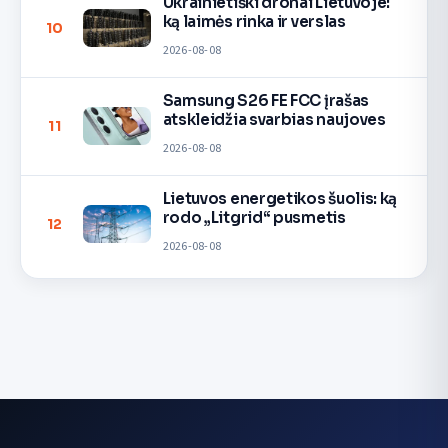
Ukrainietiški dronai Lietuvoje:
ką laimės rinka ir verslas
10
2026-08-08
Samsung S26 FE FCC įrašas
atskleidžia svarbias naujoves
11
2026-08-08
Lietuvos energetikos šuolis: ką
rodo „Litgrid“ pusmetis
12
2026-08-08