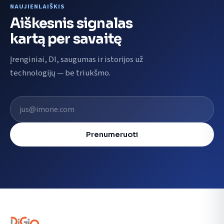
NAUJIENLAIŠKIS
Aiškesnis signalas
kartą per savaitę
Įrenginiai, DI, saugumas ir istorijos už
technologijų — be triukšmo.
El. pašto adresas
Prenumeruoti