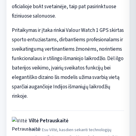
oficialioje boAt svetainėje, taip pat pasirinktuose
fiziniuose salonuose.
Pritaikymas ir įtaka rinkai Valour Watch 1 GPS skirtas
sporto entuziastams, dirbantiems profesionalams ir
sveikatingumą vertinantiems žmonėms, norintiems
funkcionalaus ir stilingo išmaniojo laikrodžio. Dėl ilgo
baterijos veikimo, įvairių sveikatos funkcijų bei
elegantiško dizaino šis modelis užima svarbią vietą
sparčiai augančioje Indijos išmaniųjų laikrodžių
rinkoje.
Viltė Petrauskaitė
Sveiki! Esu Viltė, kasdien sekanti technologijų