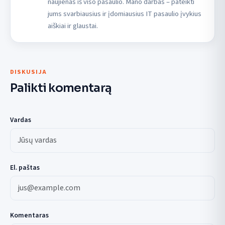
naujienas iš viso pasaulio. Mano darbas – pateikti
jums svarbiausius ir įdomiausius IT pasaulio įvykius
aiškiai ir glaustai.
DISKUSIJA
Palikti komentarą
Vardas
El. paštas
Komentaras