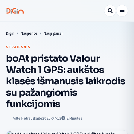
Digin
Naujienos
Nauji įtaisai
STRAIPSNIS
boAt pristato Valour
Watch 1 GPS: aukštos
klasės išmanusis laikrodis
su pažangiomis
funkcijomis
Viltė Petrauskaitė
2025-07-12
2
Minutės