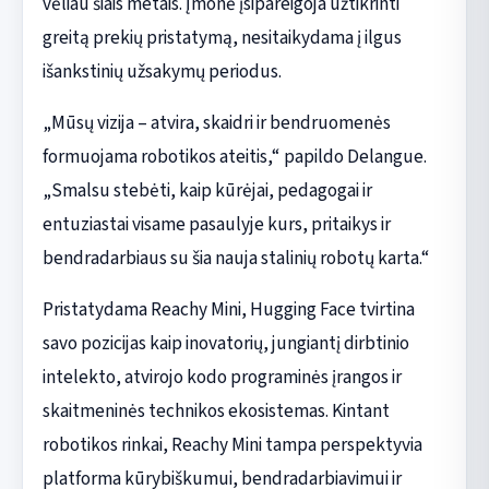
vėliau šiais metais. Įmonė įsipareigoja užtikrinti
greitą prekių pristatymą, nesitaikydama į ilgus
išankstinių užsakymų periodus.
„Mūsų vizija – atvira, skaidri ir bendruomenės
formuojama robotikos ateitis,“ papildo Delangue.
„Smalsu stebėti, kaip kūrėjai, pedagogai ir
entuziastai visame pasaulyje kurs, pritaikys ir
bendradarbiaus su šia nauja stalinių robotų karta.“
Pristatydama Reachy Mini, Hugging Face tvirtina
savo pozicijas kaip inovatorių, jungiantį dirbtinio
intelekto, atvirojo kodo programinės įrangos ir
skaitmeninės technikos ekosistemas. Kintant
robotikos rinkai, Reachy Mini tampa perspektyvia
platforma kūrybiškumui, bendradarbiavimui ir