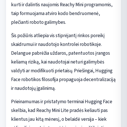
kurti ir dalintis naujomis Reachy Mini programomis,
taip formuojama atviro kodo bendruomenė,
plečianti roboto galimybes.
Šis požiūris atliepia vis stiprėjantį rinkos poreikį
skaidrumui ir naudotojo kontrolei robotikoje.
Delangue pabrėžia uždaros, patentuotos įrangos
keliamą riziką, kai naudotojai neturi galimybės
valdyti ar modifikuoti prietaisų. Priešingai, Hugging
Face robotikos filosofija propaguoja decentralizaciją
ir naudotojų įgalinimą.
Prieinamumas ir pristatymo terminai Hugging Face
skelbia, kad Reachy Mini Lite pradės keliauti pas
klientus jau kitą mėnesį, o belaidė versija – kiek