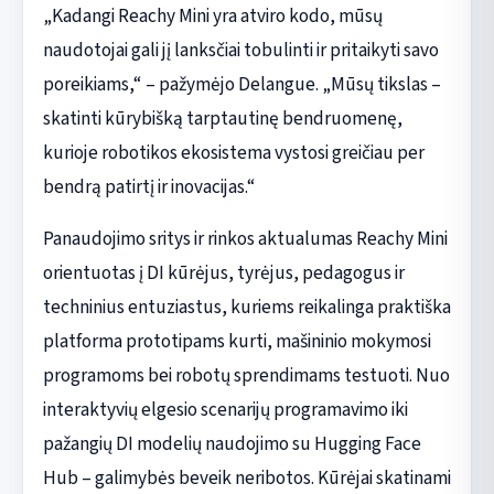
„Kadangi Reachy Mini yra atviro kodo, mūsų
naudotojai gali jį lanksčiai tobulinti ir pritaikyti savo
poreikiams,“ – pažymėjo Delangue. „Mūsų tikslas –
skatinti kūrybišką tarptautinę bendruomenę,
kurioje robotikos ekosistema vystosi greičiau per
bendrą patirtį ir inovacijas.“
Panaudojimo sritys ir rinkos aktualumas Reachy Mini
orientuotas į DI kūrėjus, tyrėjus, pedagogus ir
techninius entuziastus, kuriems reikalinga praktiška
platforma prototipams kurti, mašininio mokymosi
programoms bei robotų sprendimams testuoti. Nuo
interaktyvių elgesio scenarijų programavimo iki
pažangių DI modelių naudojimo su Hugging Face
Hub – galimybės beveik neribotos. Kūrėjai skatinami