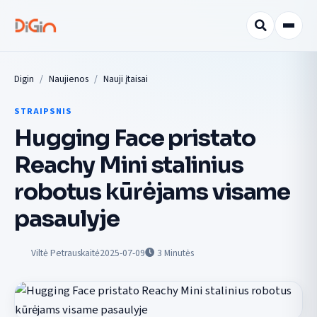
Digin
Naujienos
Nauji įtaisai
STRAIPSNIS
Hugging Face pristato
Reachy Mini stalinius
robotus kūrėjams visame
pasaulyje
Viltė Petrauskaitė
2025-07-09
3
Minutės