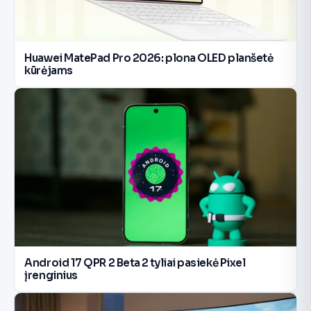
Huawei MatePad Pro 2026: plona OLED planšetė
kūrėjams
Android 17 QPR 2 Beta 2 tyliai pasiekė Pixel
įrenginius