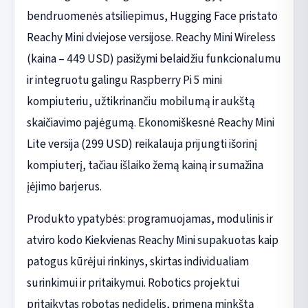
bendruomenės atsiliepimus, Hugging Face pristato
Reachy Mini dviejose versijose. Reachy Mini Wireless
(kaina – 449 USD) pasižymi belaidžiu funkcionalumu
ir integruotu galingu Raspberry Pi 5 mini
kompiuteriu, užtikrinančiu mobilumą ir aukštą
skaičiavimo pajėgumą. Ekonomiškesnė Reachy Mini
Lite versija (299 USD) reikalauja prijungti išorinį
kompiuterį, tačiau išlaiko žemą kainą ir sumažina
įėjimo barjerus.
Produkto ypatybės: programuojamas, modulinis ir
atviro kodo Kiekvienas Reachy Mini supakuotas kaip
patogus kūrėjui rinkinys, skirtas individualiam
surinkimui ir pritaikymui. Robotics projektui
pritaikytas robotas nedidelis, primena minkštą