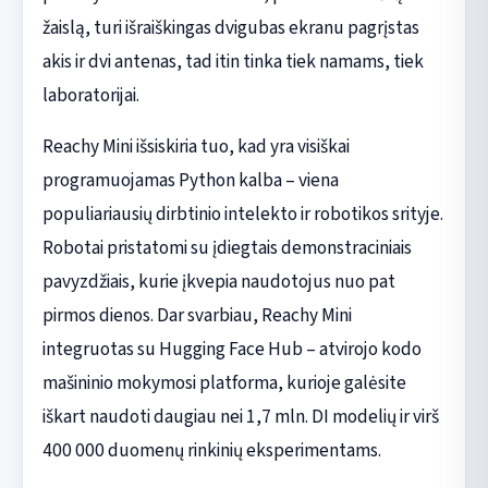
žaislą, turi išraiškingas dvigubas ekranu pagrįstas
akis ir dvi antenas, tad itin tinka tiek namams, tiek
laboratorijai.
Reachy Mini išsiskiria tuo, kad yra visiškai
programuojamas Python kalba – viena
populiariausių dirbtinio intelekto ir robotikos srityje.
Robotai pristatomi su įdiegtais demonstraciniais
pavyzdžiais, kurie įkvepia naudotojus nuo pat
pirmos dienos. Dar svarbiau, Reachy Mini
integruotas su Hugging Face Hub – atvirojo kodo
mašininio mokymosi platforma, kurioje galėsite
iškart naudoti daugiau nei 1,7 mln. DI modelių ir virš
400 000 duomenų rinkinių eksperimentams.