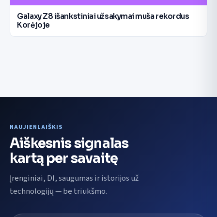
Galaxy Z8 išankstiniai užsakymai muša rekordus
Korėjoje
NAUJIENLAIŠKIS
Aiškesnis signalas
kartą per savaitę
Įrenginiai, DI, saugumas ir istorijos už
technologijų — be triukšmo.