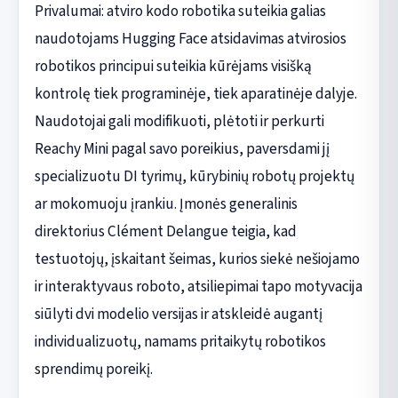
Privalumai: atviro kodo robotika suteikia galias
naudotojams Hugging Face atsidavimas atvirosios
robotikos principui suteikia kūrėjams visišką
kontrolę tiek programinėje, tiek aparatinėje dalyje.
Naudotojai gali modifikuoti, plėtoti ir perkurti
Reachy Mini pagal savo poreikius, paversdami jį
specializuotu DI tyrimų, kūrybinių robotų projektų
ar mokomuoju įrankiu. Įmonės generalinis
direktorius Clément Delangue teigia, kad
testuotojų, įskaitant šeimas, kurios siekė nešiojamo
ir interaktyvaus roboto, atsiliepimai tapo motyvacija
siūlyti dvi modelio versijas ir atskleidė augantį
individualizuotų, namams pritaikytų robotikos
sprendimų poreikį.