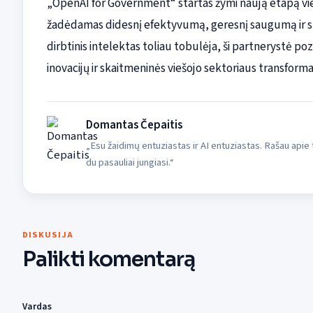
„OpenAI for Government“ startas žymi naują etapą vie
žadėdamas didesnį efektyvumą, geresnį saugumą ir su
dirbtinis intelektas toliau tobulėja, ši partnerystė po
inovacijų ir skaitmeninės viešojo sektoriaus transforma
Domantas Čepaitis
„Esu žaidimų entuziastas ir AI entuziastas. Rašau apie ta
du pasauliai jungiasi.“
DISKUSIJA
Palikti komentarą
Vardas