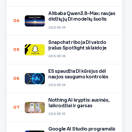
Alibaba Qwen3.8-Max: naujas
didžiųjų DI modelių šuolis
04
2026-08-04
Snapchat riboja DI vaizdo
įrašus Spotlight sklaidoje
05
2026-08-04
ES spaudžia DI kūrėjus dėl
naujos saugumo kontrolės
06
2026-08-04
Nothing AI kryptis: ausinės,
laikrodžiai ir garsas
07
2026-08-03
Google AI Studio programėlė