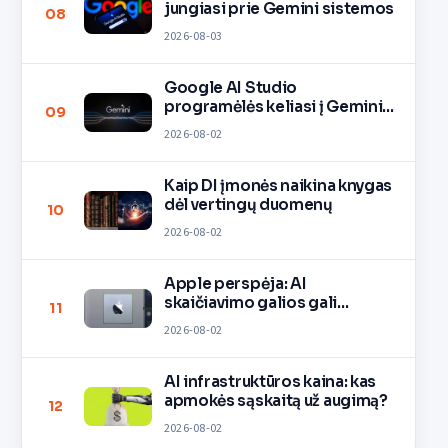
jungiasi prie Gemini sistemos
08
2026-08-03
Google AI Studio
programėlės keliasi į Gemini
09
pokalbį
2026-08-02
Kaip DI įmonės naikina knygas
dėl vertingų duomenų
10
2026-08-02
Apple perspėja: AI
skaičiavimo galios gali
11
pritrūkti
2026-08-02
AI infrastruktūros kaina: kas
apmokės sąskaitą už augimą?
12
2026-08-02