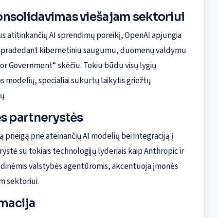
onsolidavimas viešajam sektoriui
imus atitinkančių AI sprendimų poreikį, OpenAI apjungia
gas – pradedant kibernetiniu saugumu, duomenų valdymu
for Government“ skėčiu. Tokiu būdu visų lygių
s modelių, specialiai sukurtų laikytis griežtų
ų.
ės partnerystės
 prieigą prie ateinančių AI modelių bei integraciją į
tė su tokiais technologijų lyderiais kaip Anthropic ir
indinėmis valstybės agentūromis, akcentuoja įmonės
m sektoriui.
macija