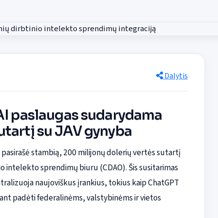
Dalytis
 AI paslaugas sudarydama
utartį su JAV gynyba
 pasirašė stambią, 200 milijonų dolerių vertės sutartį
o intelekto sprendimų biuru (CDAO). Šis susitarimas
tralizuoja naujoviškus įrankius, tokius kaip ChatGPT
iant padėti federalinėms, valstybinėms ir vietos