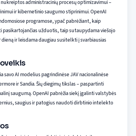
us nukreiptos administracinių procesų optimizavimui –
inimui ir kibernetinio saugumo stiprinimui. OpenAI
domosiose programose, ypač pabrėžiant, kaip
i pasikartojančias užduotis, taip sutaupydama viešojo
ieną ir leisdama daugiau susitelkti į svarbiausias
poveikis
ia savo AI modelius pagrindinėse JAV nacionalinėse
rmore ir Sandia. Šių diegimų tikslas – paspartinti
ionalinį saugumą. OpenAI pabrėžia siekį įgalinti valstybės
nius, saugius ir patogius naudoti dirbtinio intelekto
vos