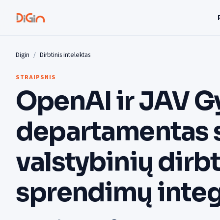
Digin
Dirbtinis intelektas
STRAIPSNIS
OpenAI ir JAV 
departamentas s
valstybinių dirbt
sprendimų integ