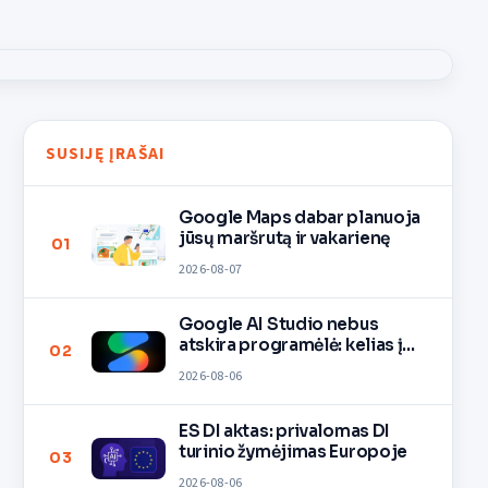
SUSIJĘ ĮRAŠAI
Google Maps dabar planuoja
jūsų maršrutą ir vakarienę
01
2026-08-07
Google AI Studio nebus
atskira programėlė: kelias į
02
Gemini
2026-08-06
ES DI aktas: privalomas DI
turinio žymėjimas Europoje
03
2026-08-06