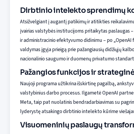
Dirbtinio intelekto sprendimų k
Atsižvelgiant į augantį patikimų ir atitikties reikalav
įvairias valstybės institucijoms pritaikytas paslau
ir administracinio efektyvumo didinimu – po „OpenAI 
valdymas įgyja prieigą prie pažangiausių didžiųjų kalbo
nacionalinio saugumo ir duomenų privatumo standart
Pažangios funkcijos ir strategin
Naujoji programa užtikrina išskirtinę pagalbą, ankstyvą
valstybinius darbo procesus. Ilgametė OpenAI partnerys
Meta, taip pat nuolatinis bendradarbiavimas su pagr
lyderystę atsakingo dirbtinio intelekto kūrime viešaja
Visuomeninių paslaugų transfor