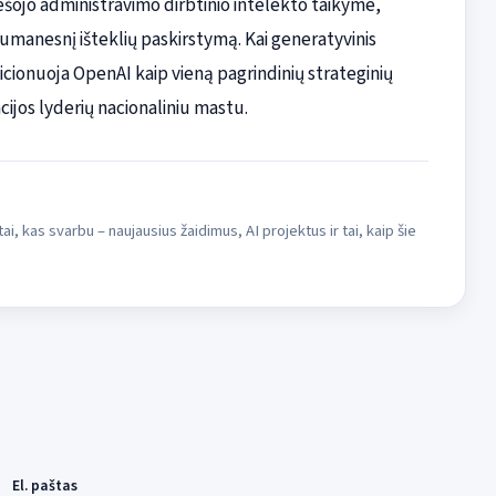
šojo administravimo dirbtinio intelekto taikyme,
manesnį išteklių paskirstymą. Kai generatyvinis
zicionuoja OpenAI kaip vieną pagrindinių strateginių
cijos lyderių nacionaliniu mastu.
i, kas svarbu – naujausius žaidimus, AI projektus ir tai, kaip šie
El. paštas