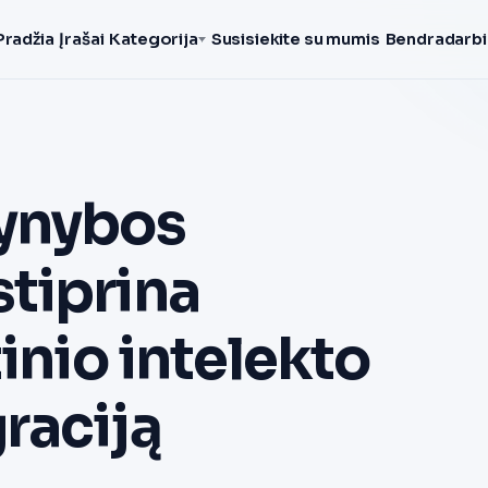
Pradžia
Įrašai
Kategorija
Susisiekite su mumis
Bendradarbi
Gynybos
tiprina
inio intelekto
raciją