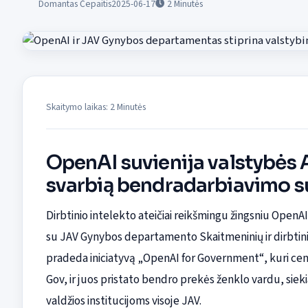
Domantas Čepaitis
2025-06-17
2
Minutės
Skaitymo laikas: 2 Minutės
OpenAI suvienija valstybės
svarbią bendradarbiavimo s
Dirbtinio intelekto ateičiai reikšmingu žingsniu OpenAI
su JAV Gynybos departamento Skaitmeninių ir dirbtini
pradeda iniciatyvą „OpenAI for Government“, kuri cen
Gov, ir juos pristato bendro prekės ženklo vardu, siek
valdžios institucijoms visoje JAV.