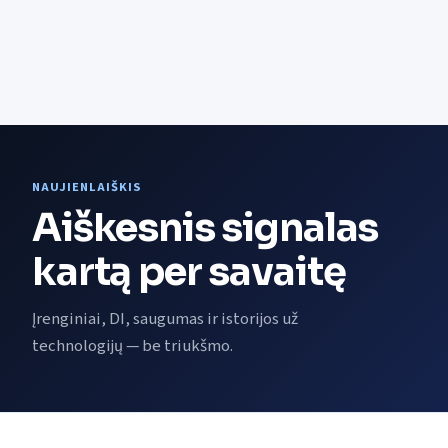
NAUJIENLAIŠKIS
Aiškesnis signalas
kartą per savaitę
Įrenginiai, DI, saugumas ir istorijos už
technologijų — be triukšmo.