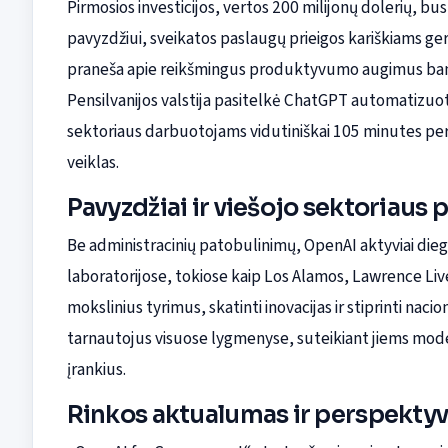
Pirmosios investicijos, vertos 200 milijonų dolerių, b
pavyzdžiui, sveikatos paslaugų prieigos kariškiams ger
praneša apie reikšmingus produktyvumo augimus ban
Pensilvanijos valstija pasitelkė ChatGPT automatizuot
sektoriaus darbuotojams vidutiniškai 105 minutes per d
veiklas.
Pavyzdžiai ir viešojo sektoriaus 
Be administracinių patobulinimų, OpenAI aktyviai dieg
laboratorijose, tokiose kaip Los Alamos, Lawrence Live
mokslinius tyrimus, skatinti inovacijas ir stiprinti nac
tarnautojus visuose lygmenyse, suteikiant jiems moder
įrankius.
Rinkos aktualumas ir perspekty