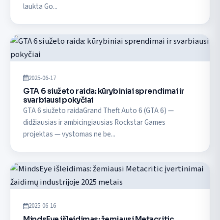
laukta Go...
2025-06-17
GTA 6 siužeto raida: kūrybiniai sprendimai ir
svarbiausi pokyčiai
GTA 6 siužeto raidaGrand Theft Auto 6 (GTA 6) —
didžiausias ir ambicingiausias Rockstar Games
projektas — vystomas ne be...
2025-06-16
MindsEye išleidimas: žemiausi Metacritic