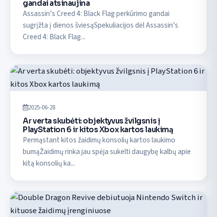
gandai atsinaujina
Assassin’s Creed 4: Black Flag perkūrimo gandai
sugrįžta į dienos šviesąSpekuliacijos dėl Assassin’s
Creed 4: Black Flag...
2025-06-28
Ar verta skubėti: objektyvus žvilgsnis į
PlayStation 6 ir kitos Xbox kartos laukimą
Permąstant kitos žaidimų konsolių kartos laukimo
bumąŽaidimų rinka jau spėja sukelti daugybę kalbų apie
kitą konsolių ka...