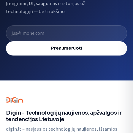
Įrenginiai, DI, saugumas ir istorijos už
technologijų — be triukšmo.
El. pašto adresas
Prenumeruoti
Digin - Technologijų naujienos, apžvalgos ir
tendencijos Lietuvoje
digin.lt – naujausios technologijų naujienos, išsamios