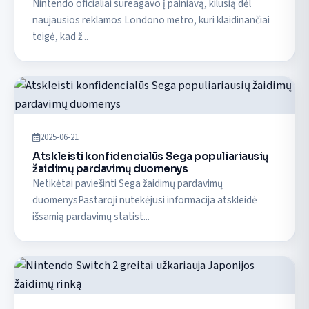
Nintendo oficialiai sureagavo į painiavą, kilusią dėl
naujausios reklamos Londono metro, kuri klaidinančiai
teigė, kad ž...
2025-06-21
Atskleisti konfidencialūs Sega populiariausių
žaidimų pardavimų duomenys
Netikėtai paviešinti Sega žaidimų pardavimų
duomenysPastaroji nutekėjusi informacija atskleidė
išsamią pardavimų statist...