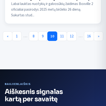
Labai lauktas nuotykių ir galvosūkių žaidimas Boxville 2
oficialiai pasirodys 2025 metų birželio 26 dieną.
Sukurtas stud...
…
…
«
1
8
9
10
11
12
16
»
NAUJIENLAIŠKIS
Aiškesnis signalas
kartą per savaitę