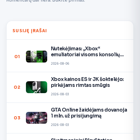
Komentarų dar nėra. Būkite pirmas.
SUSIJĘ ĮRAŠAI
Nutekėjimas: „Xbox“
emuliatoriai visoms konsolių
01
kartoms
2026-08-06
Xbox kainos ES ir JK šoktelėjo:
pirkėjams rimtas smūgis
02
2026-08-03
GTA Online žaidėjams dovanoja
1 mln. už prisijungimą
03
2026-08-03