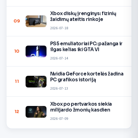
Xbox diskų įrenginys: fizinių
žaidimų ateitis rinkoje
09
2026-07-18
PS5 emuliatoriai PC: pažanga ir
ilgas kelias iki GTA VI
10
2026-07-14
Nvidia GeForce kortelės žadina
PC grafikos istoriją
11
2026-07-13
Xbox po pertvarkos siekia
milijardo žmonių kasdien
12
2026-07-09