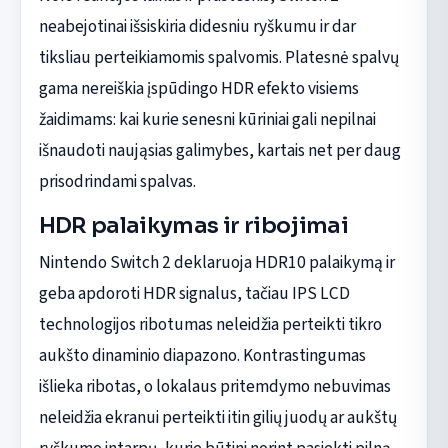
neabejotinai išsiskiria didesniu ryškumu ir dar
tiksliau perteikiamomis spalvomis. Platesnė spalvų
gama nereiškia įspūdingo HDR efekto visiems
žaidimams: kai kurie senesni kūriniai gali nepilnai
išnaudoti naująsias galimybes, kartais net per daug
prisodrindami spalvas.
HDR palaikymas ir ribojimai
Nintendo Switch 2 deklaruoja HDR10 palaikymą ir
geba apdoroti HDR signalus, tačiau IPS LCD
technologijos ribotumas neleidžia perteikti tikro
aukšto dinaminio diapazono. Kontrastingumas
išlieka ribotas, o lokalaus pritemdymo nebuvimas
neleidžia ekranui perteikti itin gilių juodų ar aukštų