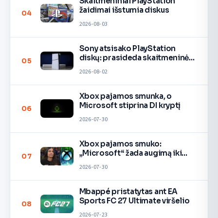
Skaitmeniniai PlayStation
žaidimai išstumia diskus
04
2026-08-03
Sony atsisako PlayStation
diskų: prasideda skaitmeninė
05
era
2026-08-02
Xbox pajamos smunka, o
Microsoft stiprina DI kryptį
06
2026-07-30
Xbox pajamos smuko:
„Microsoft“ žada augimą iki
07
2027
2026-07-30
Mbappé pristatytas ant EA
Sports FC 27 Ultimate viršelio
08
2026-07-23