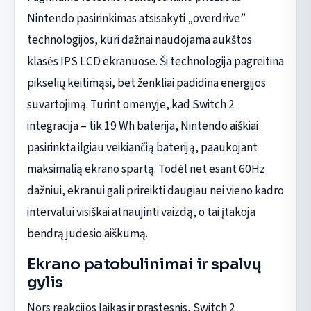
Nintendo pasirinkimas atsisakyti „overdrive”
technologijos, kuri dažnai naudojama aukštos
klasės IPS LCD ekranuose. Ši technologija pagreitina
pikselių keitimąsi, bet ženkliai padidina energijos
suvartojimą. Turint omenyje, kad Switch 2
integracija – tik 19 Wh baterija, Nintendo aiškiai
pasirinkta ilgiau veikiančią bateriją, paaukojant
maksimalią ekrano spartą. Todėl net esant 60Hz
dažniui, ekranui gali prireikti daugiau nei vieno kadro
intervalui visiškai atnaujinti vaizdą, o tai įtakoja
bendrą judesio aiškumą.
Ekrano patobulinimai ir spalvų
gylis
Nors reakcijos laikas ir prastesnis, Switch 2