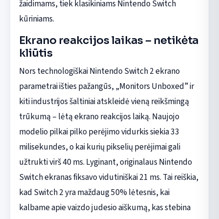
žaidimams, tiek klasikiniams Nintendo Switch
kūriniams.
Ekrano reakcijos laikas – netikėta
kliūtis
Nors technologiškai Nintendo Switch 2 ekrano
parametrai išties pažangūs, „Monitors Unboxed” ir
kiti industrijos šaltiniai atskleidė vieną reikšmingą
trūkumą – lėtą ekrano reakcijos laiką. Naujojo
modelio pilkai pilko perėjimo vidurkis siekia 33
milisekundes, o kai kurių pikselių perėjimai gali
užtrukti virš 40 ms. Lyginant, originalaus Nintendo
Switch ekranas fiksavo vidutiniškai 21 ms. Tai reiškia,
kad Switch 2 yra maždaug 50% lėtesnis, kai
kalbame apie vaizdo judesio aiškumą, kas stebina