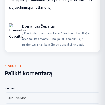
žaidėjams pasirinkimas gali priklausyti būtent nuo
šių techninių smulkmenų.
Domantas Čepaitis
„Esu žaidimų entuziastas ir AI entuziastas. Rašau
apie tai, kas svarbu – naujausius žaidimus, AI
projektus ir tai, kaip šie du pasauliai jungiasi.“
DISKUSIJA
Palikti komentarą
Vardas