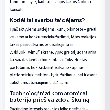
turint omenyje, kad tai – naujos kartos žaidimų
konsolė.
Kodėl tai svarbu žaidėjams?
Ypač aktyviems žaidėjams, kurių prioritete – greiti
veiksmo ar konkurenciniai žaidimai, lėtas reakcijos
laikas pasireiškia judesio išsiliejimu ar
„vaiduokliavimu” ekrane, ypač greitai judant arba
kai vaizdas keičiasi horizontaliai. Toks efektas
pastebimas tiek žaidžiant veiksmo kupinus
platforminius, tiek lenktynių žaidimus, net ir esant
aukštiems atsinaujinimo dažniams.
Technologiniai kompromisai:
baterija prieš vaizdo aiškumą
Pagrindinė lėtesnio reakcijos laiko priežastis –