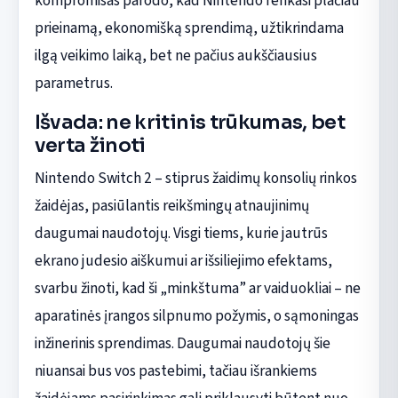
kompromisas parodo, kad Nintendo renkasi plačiau
prieinamą, ekonomišką sprendimą, užtikrindama
ilgą veikimo laiką, bet ne pačius aukščiausius
parametrus.
Išvada: ne kritinis trūkumas, bet
verta žinoti
Nintendo Switch 2 – stiprus žaidimų konsolių rinkos
žaidėjas, pasiūlantis reikšmingų atnaujinimų
daugumai naudotojų. Visgi tiems, kurie jautrūs
ekrano judesio aiškumui ar išsiliejimo efektams,
svarbu žinoti, kad ši „minkštuma” ar vaiduokliai – ne
aparatinės įrangos silpnumo požymis, o sąmoningas
inžinerinis sprendimas. Daugumai naudotojų šie
niuansai bus vos pastebimi, tačiau išrankiems