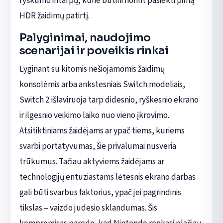
ryškumo intarpų, kurie būtini norint pasiekti pilną
HDR žaidimų patirtį.
Palyginimai, naudojimo
scenarijai ir poveikis rinkai
Lyginant su kitomis nešiojamomis žaidimų
konsolėmis arba ankstesniais Switch modeliais,
Switch 2 išlaviruoja tarp didesnio, ryškesnio ekrano
ir ilgesnio veikimo laiko nuo vieno įkrovimo.
Atsitiktiniams žaidėjams ar ypač tiems, kuriems
svarbi portatyvumas, šie privalumai nusveria
trūkumus. Tačiau aktyviems žaidėjams ar
technologijų entuziastams lėtesnis ekrano darbas
gali būti svarbus faktorius, ypač jei pagrindinis
tikslas – vaizdo judesio sklandumas. Šis