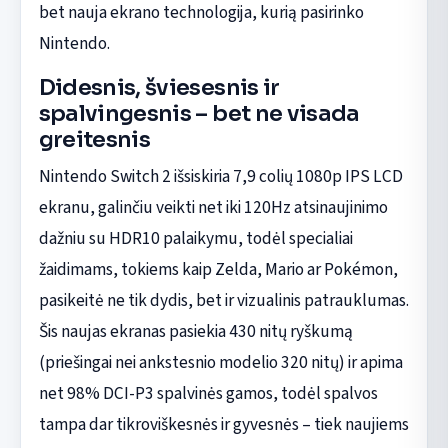
bet nauja ekrano technologija, kurią pasirinko
Nintendo.
Didesnis, šviesesnis ir
spalvingesnis – bet ne visada
greitesnis
Nintendo Switch 2 išsiskiria 7,9 colių 1080p IPS LCD
ekranu, galinčiu veikti net iki 120Hz atsinaujinimo
dažniu su HDR10 palaikymu, todėl specialiai
žaidimams, tokiems kaip Zelda, Mario ar Pokémon,
pasikeitė ne tik dydis, bet ir vizualinis patrauklumas.
Šis naujas ekranas pasiekia 430 nitų ryškumą
(priešingai nei ankstesnio modelio 320 nitų) ir apima
net 98% DCI-P3 spalvinės gamos, todėl spalvos
tampa dar tikroviškesnės ir gyvesnės – tiek naujiems