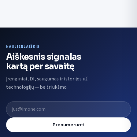
NAUJIENLAIŠKIS
Aiškesnis signalas
kartą per savaitę
Įrenginiai, DI, saugumas ir istorijos už
technologijų — be triukšmo.
El. pašto adresas
Prenumeruoti