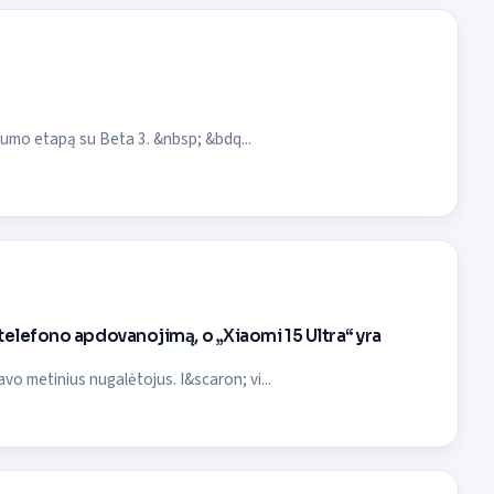
lumo etapą su Beta 3. &nbsp; &bdq...
elefono apdovanojimą, o „Xiaomi 15 Ultra“ yra
 metinius nugalėtojus. I&scaron; vi...