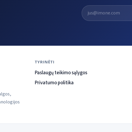
El. pašto adresas
TYRINĖTI
Paslaugų teikimo sąlygos
Privatumo politika
algos,
hnologijos