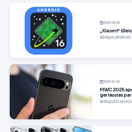
2025-04-09
„Xiaomi“ išlei
&bdquo;Android 16
2025-03-30
MWC 2025 apdov
geriausias pa
&nbsp;&Scaron;ia