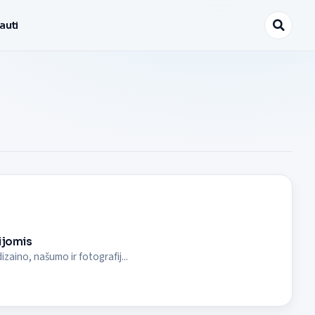
auti
ijomis
izaino, našumo ir fotografij...