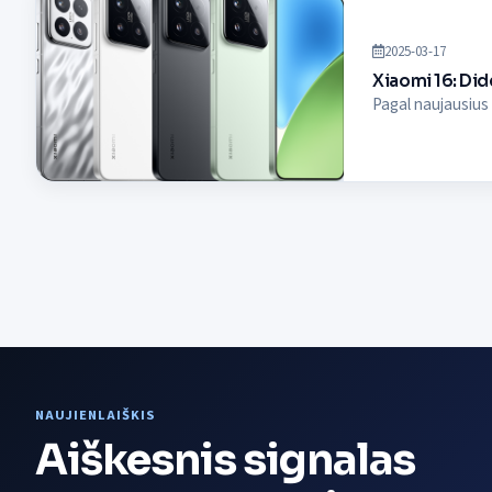
2025-03-17
Xiaomi 16: Did
Pagal naujausius 
NAUJIENLAIŠKIS
Aiškesnis signalas