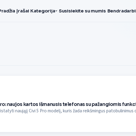
Pradžia
Įrašai
Kategorija
Susisiekite su mumis
Bendradarbi
Pro: naujos kartos išmanusis telefonas su pažangiomis funkc
istatyti naująjį Civi 5 Pro modelį, kuris žada reikšmingus patobulinimus d