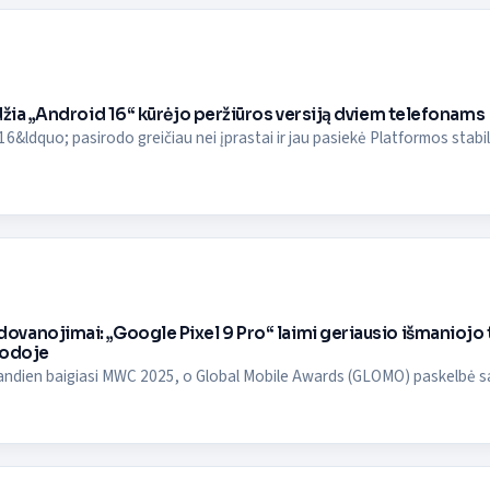
džia „Android 16“ kūrėjo peržiūros versiją dviem telefonams
&ldquo; pasirodo greičiau nei įprastai ir jau pasiekė Platformos stabi
anojimai: „Google Pixel 9 Pro“ laimi geriausio išmaniojo t
rodoje
ndien baigiasi MWC 2025, o Global Mobile Awards (GLOMO) paskelbė savo