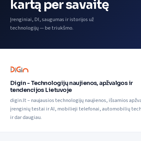
kartą per savaitę
Įrenginiai, DI, saugumas ir istorijos už
technologijų — be triukšmo.
Digin - Technologijų naujienos, apžvalgos ir
tendencijos Lietuvoje
digin.lt – naujausios technologijų naujienos, išsamios apžv
įrenginių testai ir AI, mobilieji telefonai, automobilių tec
ir dar daugiau.