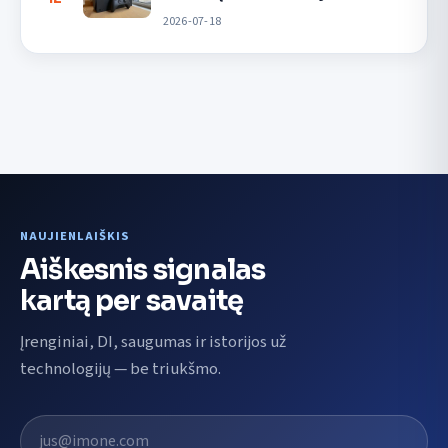
2026-07-18
NAUJIENLAIŠKIS
Aiškesnis signalas
kartą per savaitę
Įrenginiai, DI, saugumas ir istorijos už
technologijų — be triukšmo.
El. pašto adresas