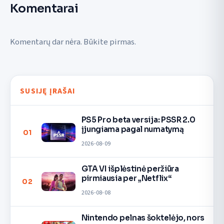
Komentarai
Komentarų dar nėra. Būkite pirmas.
SUSIJĘ ĮRAŠAI
PS5 Pro beta versija: PSSR 2.0
įjungiama pagal numatymą
01
2026-08-09
GTA VI išplėstinė peržiūra
pirmiausia per „Netflix“
02
2026-08-08
Nintendo pelnas šoktelėjo, nors