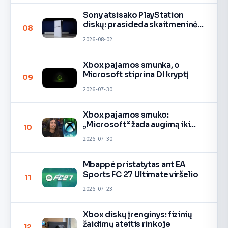
Sony atsisako PlayStation
diskų: prasideda skaitmeninė
08
era
2026-08-02
Xbox pajamos smunka, o
Microsoft stiprina DI kryptį
09
2026-07-30
Xbox pajamos smuko:
„Microsoft“ žada augimą iki
10
2027
2026-07-30
Mbappé pristatytas ant EA
Sports FC 27 Ultimate viršelio
11
2026-07-23
Xbox diskų įrenginys: fizinių
žaidimų ateitis rinkoje
12