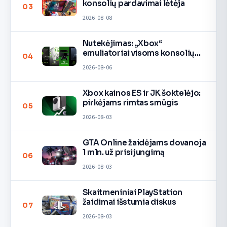
konsolių pardavimai lėtėja
03
2026-08-08
Nutekėjimas: „Xbox“
emuliatoriai visoms konsolių
04
kartoms
2026-08-06
Xbox kainos ES ir JK šoktelėjo:
pirkėjams rimtas smūgis
05
2026-08-03
GTA Online žaidėjams dovanoja
1 mln. už prisijungimą
06
2026-08-03
Skaitmeniniai PlayStation
žaidimai išstumia diskus
07
2026-08-03