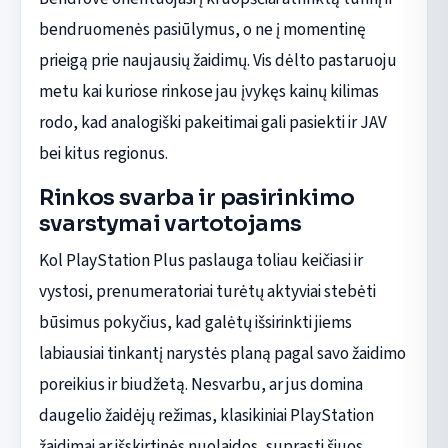
bendruomenės pasiūlymus, o ne į momentinę
prieigą prie naujausių žaidimų. Vis dėlto pastaruoju
metu kai kuriose rinkose jau įvykęs kainų kilimas
rodo, kad analogiški pakeitimai gali pasiekti ir JAV
bei kitus regionus.
Rinkos svarba ir pasirinkimo
svarstymai vartotojams
Kol PlayStation Plus paslauga toliau keičiasi ir
vystosi, prenumeratoriai turėtų aktyviai stebėti
būsimus pokyčius, kad galėtų išsirinkti jiems
labiausiai tinkantį narystės planą pagal savo žaidimo
poreikius ir biudžetą. Nesvarbu, ar jus domina
daugelio žaidėjų režimas, klasikiniai PlayStation
žaidimai ar išskirtinės nuolaidos, suprasti šiuos