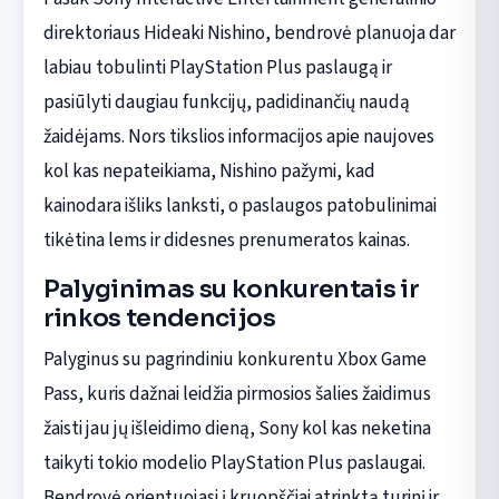
direktoriaus Hideaki Nishino, bendrovė planuoja dar
labiau tobulinti PlayStation Plus paslaugą ir
pasiūlyti daugiau funkcijų, padidinančių naudą
žaidėjams. Nors tikslios informacijos apie naujoves
kol kas nepateikiama, Nishino pažymi, kad
kainodara išliks lanksti, o paslaugos patobulinimai
tikėtina lems ir didesnes prenumeratos kainas.
Palyginimas su konkurentais ir
rinkos tendencijos
Palyginus su pagrindiniu konkurentu Xbox Game
Pass, kuris dažnai leidžia pirmosios šalies žaidimus
žaisti jau jų išleidimo dieną, Sony kol kas neketina
taikyti tokio modelio PlayStation Plus paslaugai.
Bendrovė orientuojasi į kruopščiai atrinktą turinį ir