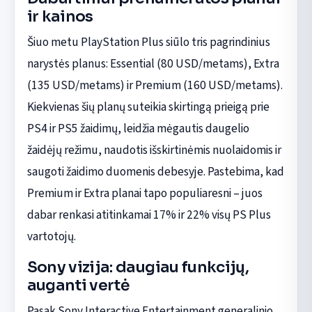
ir kainos
Šiuo metu PlayStation Plus siūlo tris pagrindinius
narystės planus: Essential (80 USD/metams), Extra
(135 USD/metams) ir Premium (160 USD/metams).
Kiekvienas šių planų suteikia skirtingą prieigą prie
PS4 ir PS5 žaidimų, leidžia mėgautis daugelio
žaidėjų režimu, naudotis išskirtinėmis nuolaidomis ir
saugoti žaidimo duomenis debesyje. Pastebima, kad
Premium ir Extra planai tapo populiaresni – juos
dabar renkasi atitinkamai 17% ir 22% visų PS Plus
vartotojų.
Sony vizija: daugiau funkcijų,
auganti vertė
Pasak Sony Interactive Entertainment generalinio