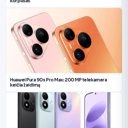
korpusas
Huawei Pura 90s Pro Max: 200 MP telekamera
keičia žaidimą