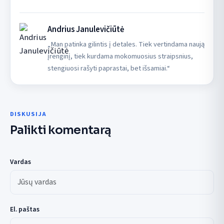
Andrius Janulevičiūtė
„Man patinka gilintis į detales. Tiek vertindama naują
įrenginį, tiek kurdama mokomuosius straipsnius,
stengiuosi rašyti paprastai, bet išsamiai.“
DISKUSIJA
Palikti komentarą
Vardas
El. paštas