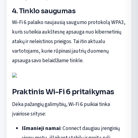
4. Tinklo saugumas
Wi-Fi 6 palaiko naujausią saugumo protokolą WPA3,
kuris suteikia aukštesnę apsauga nuo kibernetinių
atakų ir neleistinos prieigos. Tai itin aktualu
vartotojams, kurie rūpinasi jautrių duomenų
apsauga savo belaidžiame tinkle.
Praktinis Wi-Fi 6 pritaikymas
Dėka pažangių galimybių, Wi-Fi 6 puikiai tinka
įvairiose srityse:
Išmanieji namai
: Connect daugiau įrenginių
vienu metu, išlaikant stabilų ir greitą ryšį