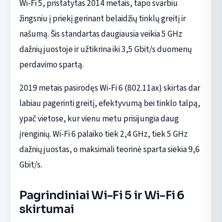
Wi-Fi 5, pristatytas 2014 metais, tapo svarbiu
žingsniu į priekį gerinant belaidžių tinklų greitį ir
našumą. Šis standartas daugiausia veikia 5 GHz
dažnių juostoje ir užtikrina iki 3,5 Gbit/s duomenų
perdavimo spartą.
2019 metais pasirodęs Wi-Fi 6 (802.11ax) skirtas dar
labiau pagerinti greitį, efektyvumą bei tinklo talpą,
ypač vietose, kur vienu metu prisijungia daug
įrenginių. Wi-Fi 6 palaiko tiek 2,4 GHz, tiek 5 GHz
dažnių juostas, o maksimali teorinė sparta siekia 9,6
Gbit/s.
Pagrindiniai Wi-Fi 5 ir Wi-Fi 6
skirtumai