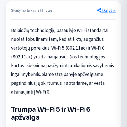
Dalytis
Skaitymo laikas: 3 Minutės
Belaidžių technologijų pasaulyje Wi-Fi standartai
nuolat tobulinami tam, kad atitiktų augančius
vartotojų poreikius. Wi-Fi 5 (802.11ac) ir Wi-Fi 6
(802.11ax) yra dvi naujausios šios technologijos
kartos, kiekviena pasižyminti unikaliomis savybėmis
ir galimybėmis. Šiame straipsnyje apžvelgiame
pagrindinius jų skirtumus ir aptariame, ar verta
atsinaujinti į Wi-Fi 6.
Trumpa Wi-Fi 5 ir Wi-Fi 6
apžvalga