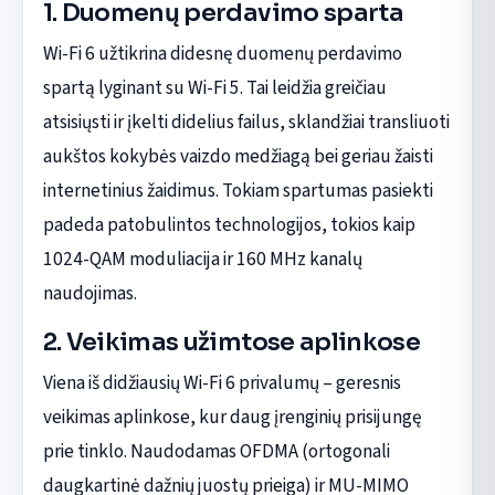
1. Duomenų perdavimo sparta
Wi-Fi 6 užtikrina didesnę duomenų perdavimo
spartą lyginant su Wi-Fi 5. Tai leidžia greičiau
atsisiųsti ir įkelti didelius failus, sklandžiai transliuoti
aukštos kokybės vaizdo medžiagą bei geriau žaisti
internetinius žaidimus. Tokiam spartumas pasiekti
padeda patobulintos technologijos, tokios kaip
1024-QAM moduliacija ir 160 MHz kanalų
naudojimas.
2. Veikimas užimtose aplinkose
Viena iš didžiausių Wi-Fi 6 privalumų – geresnis
veikimas aplinkose, kur daug įrenginių prisijungę
prie tinklo. Naudodamas OFDMA (ortogonali
daugkartinė dažnių juostų prieiga) ir MU-MIMO