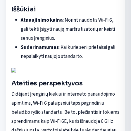
Iššūkiai
Atnaujinimo kaina
: Norint naudotis Wi-Fi 6,
gali tekti įsigyti naują maršrutizatorių ar keisti
senus įrenginius.
Suderinamumas
: Kai kurie seni prietaisai gali
nepalaikyti naujojo standarto.
Ateities perspektyvos
Didėjant įrenginių kiekiui ir interneto panaudojimo
apimtims, Wi-Fi 6 palaipsniui taps pagrindiniu
belaidžio ryšio standartu. Be to, plečiantis ir tokiems
sprendimams kaip Wi-Fi 6E, kuris išnaudoja 6 GHz
dažnių juostą, vartotojai ateityje turės dar daugiau