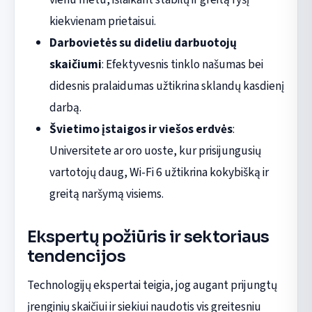
kiekvienam prietaisui.
Darbovietės su dideliu darbuotojų
skaičiumi
: Efektyvesnis tinklo našumas bei
didesnis pralaidumas užtikrina sklandų kasdienį
darbą.
Švietimo įstaigos ir viešos erdvės
:
Universitete ar oro uoste, kur prisijungusių
vartotojų daug, Wi-Fi 6 užtikrina kokybišką ir
greitą naršymą visiems.
Ekspertų požiūris ir sektoriaus
tendencijos
Technologijų ekspertai teigia, jog augant prijungtų
įrenginių skaičiui ir siekiui naudotis vis greitesniu