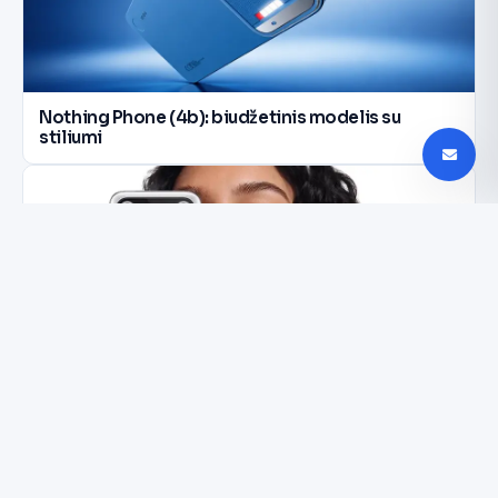
Nothing Phone (4b): biudžetinis modelis su
stiliumi
Tecno Camon Slim: plonas dizainas ir galinga
baterija