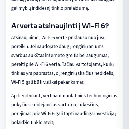
galimybių ir didesnį tinklo pralaidumą.
Ar verta atsinaujinti į Wi-Fi 6?
Atsinaujinimo į Wi-Fi 6 vertė priklauso nuo jūsų
poreikių. Jei naudojate daug įrenginių ar jums
svarbus aukštas interneto greitis bei saugumas,
pereiti prie Wi-Fi 6 verta. Tačiau vartotojams, kurių
tinklas yra paprastas, o įrenginių skaičius nedidelis,
Wi-Fi 5 gali būti visiškai pakankamas.
Apibendrinant, vertinant nuolatinius technologinius
pokyčius ir didėjančius vartotojų lūkesčius,
perėjimas prie Wi-Fi 6 gali tapti naudinga investicija į
belaidžio tinklo ateitį.