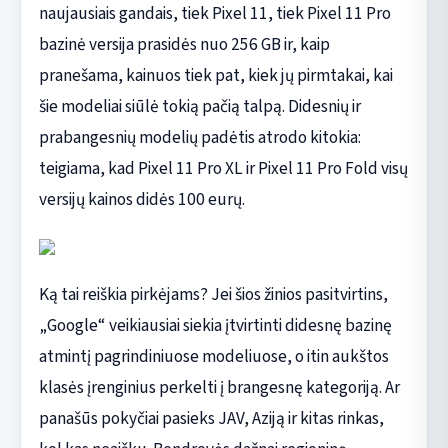
naujausiais gandais, tiek Pixel 11, tiek Pixel 11 Pro
bazinė versija prasidės nuo 256 GB ir, kaip
pranešama, kainuos tiek pat, kiek jų pirmtakai, kai
šie modeliai siūlė tokią pačią talpą. Didesnių ir
prabangesnių modelių padėtis atrodo kitokia:
teigiama, kad Pixel 11 Pro XL ir Pixel 11 Pro Fold visų
versijų kainos didės 100 eurų.
Ką tai reiškia pirkėjams? Jei šios žinios pasitvirtins,
„Google“ veikiausiai siekia įtvirtinti didesnę bazinę
atmintį pagrindiniuose modeliuose, o itin aukštos
klasės įrenginius perkelti į brangesnę kategoriją. Ar
panašūs pokyčiai pasieks JAV, Aziją ir kitas rinkas,