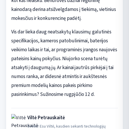
kol kas neaišku. Bendrovės dažnai regioninę
kainodarą derina atsižvelgdamos į tiekimą, vietinius
mokesčius ir konkurencinę padėtį.
Vis dar lieka daug neatsakytų klausimų: galutinės
specifikacijos, kameros patobulinimai, baterijos
veikimo laikas ir tai, ar programinės įrangos naujovės
pateisins kainų pokyčius. Niujorko scena turėtų
atsakyti į daugumą jų. Ar kainai jautrūs pirkėjai į tai
numos ranka, ar didesnė atmintis ir aukštesnės
premium modelių kainos pakeis pirkimo
pasirinkimus? Sužinosime rugpjūčio 12 d.
Viltė Petrauskaitė
Sveiki! Esu Viltė, kasdien sekanti technologijų