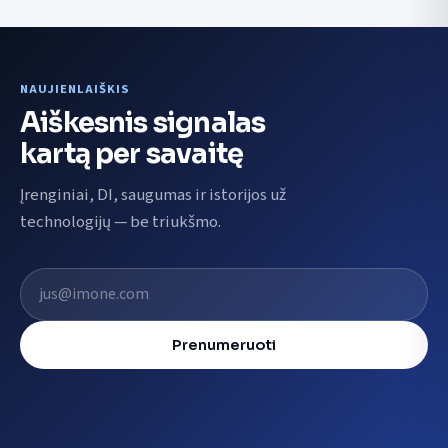
NAUJIENLAIŠKIS
Aiškesnis signalas
kartą per savaitę
Įrenginiai, DI, saugumas ir istorijos už
technologijų — be triukšmo.
El. pašto adresas
Prenumeruoti