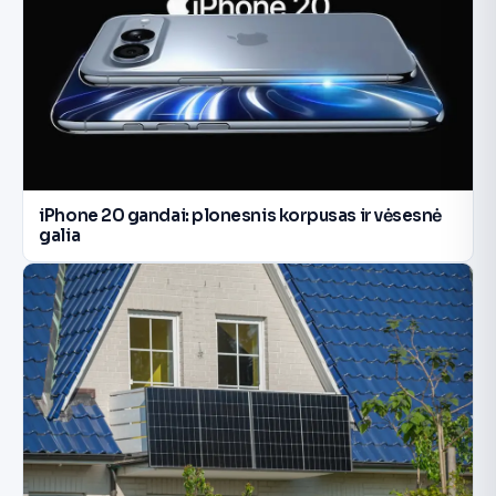
iPhone 20 gandai: plonesnis korpusas ir vėsesnė
galia