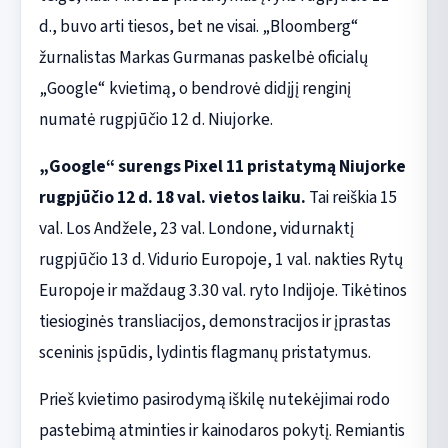
d., buvo arti tiesos, bet ne visai. „Bloomberg“
žurnalistas Markas Gurmanas paskelbė oficialų
„Google“ kvietimą, o bendrovė didįjį renginį
numatė rugpjūčio 12 d. Niujorke.
„Google“ surengs Pixel 11 pristatymą Niujorke
rugpjūčio 12 d. 18 val. vietos laiku.
Tai reiškia 15
val. Los Andžele, 23 val. Londone, vidurnaktį
rugpjūčio 13 d. Vidurio Europoje, 1 val. nakties Rytų
Europoje ir maždaug 3.30 val. ryto Indijoje. Tikėtinos
tiesioginės transliacijos, demonstracijos ir įprastas
sceninis įspūdis, lydintis flagmanų pristatymus.
Prieš kvietimo pasirodymą iškilę nutekėjimai rodo
pastebimą atminties ir kainodaros pokytį. Remiantis