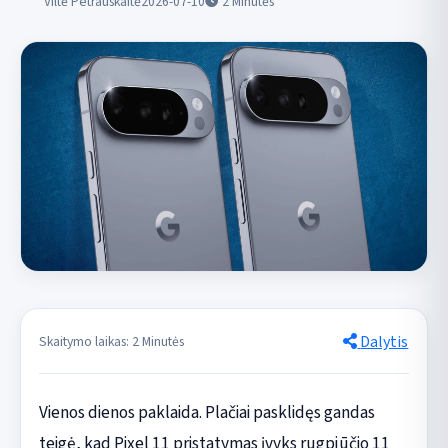
Viltė Petrauskaitė
2026-07-10
2
Minutės
Dalytis
Skaitymo laikas: 2 Minutės
Vienos dienos paklaida. Plačiai pasklidęs gandas
teigė, kad Pixel 11 pristatymas įvyks rugpjūčio 11