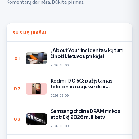
Komentarų dar nėra. Būkite pirmas.
SUSIJĘ ĮRAŠAI
„About You“ incidentas: ką turi
žinoti Lietuvos pirkėjai
01
2026-08-09
Redmi 17C 5G: pažįstamas
telefonas nauju vardu ir
02
spalvomis
2026-08-09
Samsung didina DRAM rinkos
atotrūkį 2026 m. II ketv.
03
2026-08-09