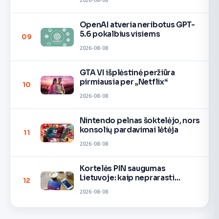
2026-08-08
OpenAI atveria neribotus GPT-
5.6 pokalbius visiems
09
2026-08-08
GTA VI išplėstinė peržiūra
pirmiausia per „Netflix“
10
2026-08-08
Nintendo pelnas šoktelėjo, nors
konsolių pardavimai lėtėja
11
2026-08-08
Kortelės PIN saugumas
Lietuvoje: kaip neprarasti
12
pinigų
2026-08-08