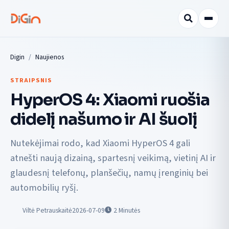
Digin
Naujienos
STRAIPSNIS
HyperOS 4: Xiaomi ruošia
didelį našumo ir AI šuolį
Nutekėjimai rodo, kad Xiaomi HyperOS 4 gali
atnešti naują dizainą, spartesnį veikimą, vietinį AI ir
glaudesnį telefonų, planšečių, namų įrenginių bei
automobilių ryšį.
Viltė Petrauskaitė
2026-07-09
2
Minutės