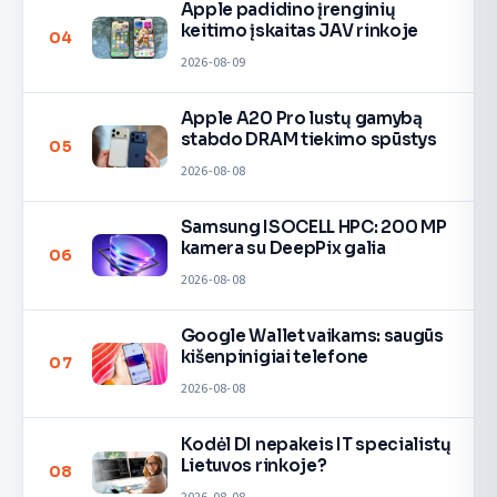
Apple padidino įrenginių
keitimo įskaitas JAV rinkoje
04
2026-08-09
Apple A20 Pro lustų gamybą
stabdo DRAM tiekimo spūstys
05
2026-08-08
Samsung ISOCELL HPC: 200 MP
kamera su DeepPix galia
06
2026-08-08
Google Wallet vaikams: saugūs
kišenpinigiai telefone
07
2026-08-08
Kodėl DI nepakeis IT specialistų
Lietuvos rinkoje?
08