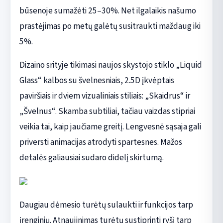
būsenoje sumažėti 25–30%. Net ilgalaikis našumo
prastėjimas po metų galėtų susitraukti maždaug iki
5%.
Dizaino srityje tikimasi naujos skystojo stiklo „Liquid
Glass“ kalbos su švelnesniais, 2.5D įkvėptais
paviršiais ir dviem vizualiniais stiliais: „Skaidrus“ ir
„Švelnus“. Skamba subtiliai, tačiau vaizdas stipriai
veikia tai, kaip jaučiame greitį. Lengvesnė sąsaja gali
priversti animacijas atrodyti spartesnes. Mažos
detalės galiausiai sudaro didelį skirtumą.
Daugiau dėmesio turėtų sulaukti ir funkcijos tarp
įrenginių. Atnaujinimas turėtų sustiprinti ryšį tarp