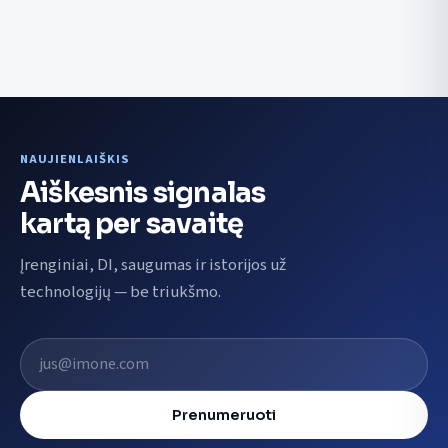
NAUJIENLAIŠKIS
Aiškesnis signalas
kartą per savaitę
Įrenginiai, DI, saugumas ir istorijos už
technologijų — be triukšmo.
El. pašto adresas
Prenumeruoti