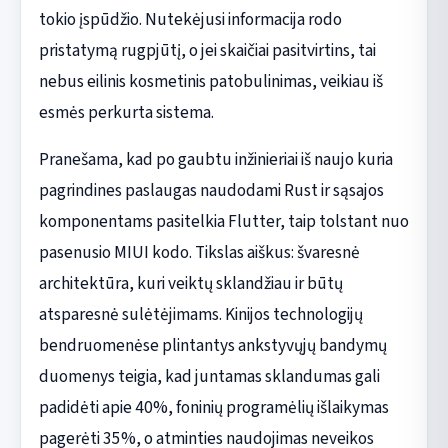
tokio įspūdžio. Nutekėjusi informacija rodo
pristatymą rugpjūtį, o jei skaičiai pasitvirtins, tai
nebus eilinis kosmetinis patobulinimas, veikiau iš
esmės perkurta sistema.
Pranešama, kad po gaubtu inžinieriai iš naujo kuria
pagrindines paslaugas naudodami Rust ir sąsajos
komponentams pasitelkia Flutter, taip tolstant nuo
pasenusio MIUI kodo. Tikslas aiškus: švaresnė
architektūra, kuri veiktų sklandžiau ir būtų
atsparesnė sulėtėjimams. Kinijos technologijų
bendruomenėse plintantys ankstyvųjų bandymų
duomenys teigia, kad juntamas sklandumas gali
padidėti apie 40%, foninių programėlių išlaikymas
pagerėti 35%, o atminties naudojimas neveikos