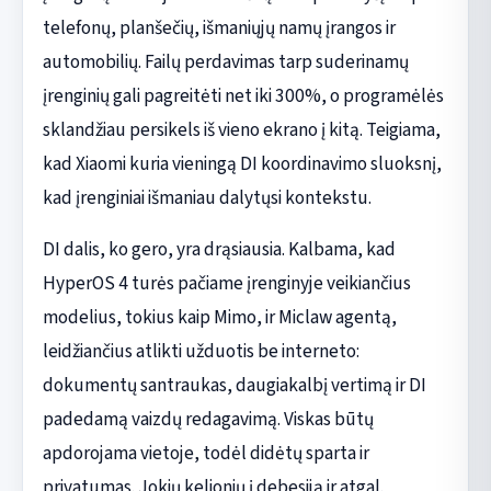
telefonų, planšečių, išmaniųjų namų įrangos ir
automobilių. Failų perdavimas tarp suderinamų
įrenginių gali pagreitėti net iki 300%, o programėlės
sklandžiau persikels iš vieno ekrano į kitą. Teigiama,
kad Xiaomi kuria vieningą DI koordinavimo sluoksnį,
kad įrenginiai išmaniau dalytųsi kontekstu.
DI dalis, ko gero, yra drąsiausia. Kalbama, kad
HyperOS 4 turės pačiame įrenginyje veikiančius
modelius, tokius kaip Mimo, ir Miclaw agentą,
leidžiančius atlikti užduotis be interneto:
dokumentų santraukas, daugiakalbį vertimą ir DI
padedamą vaizdų redagavimą. Viskas būtų
apdorojama vietoje, todėl didėtų sparta ir
privatumas. Jokių kelionių į debesiją ir atgal.