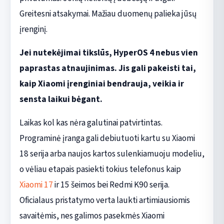
Greitesni atsakymai. Mažiau duomenų palieka jūsų
įrenginį.
Jei nutekėjimai tikslūs, HyperOS 4 nebus vien
paprastas atnaujinimas. Jis gali pakeisti tai,
kaip Xiaomi įrenginiai bendrauja, veikia ir
sensta laikui bėgant.
Laikas kol kas nėra galutinai patvirtintas.
Programinė įranga gali debiutuoti kartu su Xiaomi
18 serija arba naujos kartos sulenkiamuoju modeliu,
o vėliau etapais pasiekti tokius telefonus kaip
Xiaomi 17
ir 15 šeimos bei Redmi K90 serija.
Oficialaus pristatymo verta laukti artimiausiomis
savaitėmis, nes galimos pasekmės Xiaomi