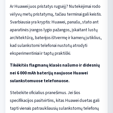
Ar Huawei juos pristatys rugsėjį? Nutekėjimai rodo
vėlyvų metų pristatymą, tačiau terminai gali keistis.
Svarbiausia yra kryptis: Huawei, panašu, stato ant
aparatinės įrangos lygio pažangos, įskaitant lustų
architektūrą, baterijos ištvermę ir kamerų jutiklius,
kad sulankstomi telefonai nustotų atrodyti
eksperimentiniai ir taptų praktiški.
Tikėkitės flagmanų klasės našumo ir didesnių
nei 6 000 mAh baterijų naujuose Huawei
sulankstomuose telefonuose.
Stebėkite oficialius pranešimus. Jei šios
specifikacijos pasitvirtins, kitas Huawei duetas gali
tapti vienais patraukliausių sulankstomų telefonų