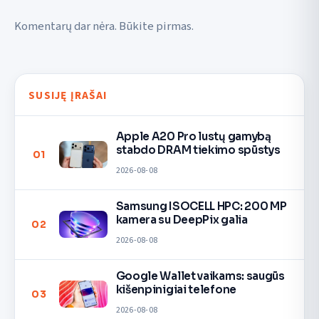
Komentarų dar nėra. Būkite pirmas.
SUSIJĘ ĮRAŠAI
Apple A20 Pro lustų gamybą
stabdo DRAM tiekimo spūstys
01
2026-08-08
Samsung ISOCELL HPC: 200 MP
kamera su DeepPix galia
02
2026-08-08
Google Wallet vaikams: saugūs
kišenpinigiai telefone
03
2026-08-08