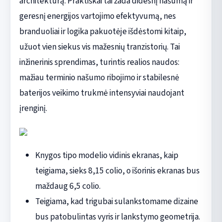
architektūrą. Praktiškai tai žada didesnį našumą ir
geresnį energijos vartojimo efektyvumą, nes
branduoliai ir logika pakuotėje išdėstomi kitaip,
užuot vien siekus vis mažesnių tranzistorių. Tai
inžinerinis sprendimas, turintis realios naudos:
mažiau terminio našumo ribojimo ir stabilesnė
baterijos veikimo trukmė intensyviai naudojant
įrenginį.
Knygos tipo modelio vidinis ekranas, kaip
teigiama, sieks 8,15 colio, o išorinis ekranas bus
maždaug 6,5 colio.
Teigiama, kad trigubai sulankstomame dizaine
bus patobulintas vyris ir lankstymo geometrija.