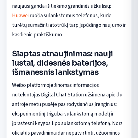
naujausi gandai iš tiekimo grandinės užkulisių:
Huawei
ruošia sulankstomus telefonus, kurie
turėtų sumažinti atotrūkį tarp įspūdingo naujumo ir
kasdienio praktiškumo.
Slaptas atnaujinimas: nauji
lustai, didesnės baterijos,
išmanesnis lankstymas
Weibo platformoje žinomas informacijos
nutekintojas Digital Chat Station užsimena apie du
antroje metų pusėje pasirodysiančius įrenginius:
eksperimentinį trigubai sulankstomą modelį ir
įprastesnį knygos tipo sulankstomą telefoną. Nors
oficialūs pavadinimai dar nepatvirtinti, užuominos