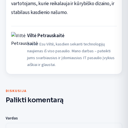
vartotojams, kurie reikalauja ir kūrybiško dizaino, ir
stabilaus kasdienio našumo.
Viltė Petrauskaitė
Sveiki! Esu Viltė, kasdien sekanti technologijų
naujienas iš viso pasaulio. Mano darbas – pateikti
jums svarbiausius ir įdomiausius IT pasaulio įvykius
aiškiai ir glaustai.
DISKUSIJA
Palikti komentarą
Vardas