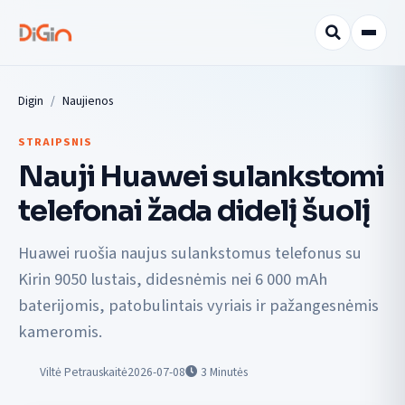
Digin
Naujienos
STRAIPSNIS
Nauji Huawei sulankstomi
telefonai žada didelį šuolį
Huawei ruošia naujus sulankstomus telefonus su
Kirin 9050 lustais, didesnėmis nei 6 000 mAh
baterijomis, patobulintais vyriais ir pažangesnėmis
kameromis.
Viltė Petrauskaitė
2026-07-08
3
Minutės