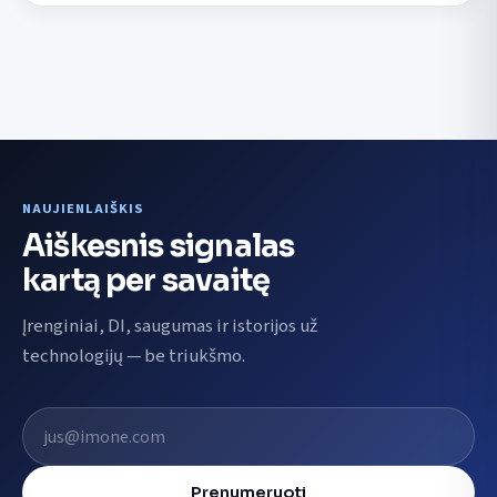
NAUJIENLAIŠKIS
Aiškesnis signalas
kartą per savaitę
Įrenginiai, DI, saugumas ir istorijos už
technologijų — be triukšmo.
El. pašto adresas
Prenumeruoti