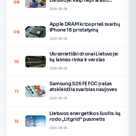
Lietuvoje: kaip neprarasti
08
pinigų
2026-08-08
Apple DRAM krizė prieš svarbų
iPhone 18 pristatymą
09
2026-08-08
Ukrainietiški dronai Lietuvoje:
ką laimės rinka ir verslas
10
2026-08-08
Samsung S26 FE FCC įrašas
atskleidžia svarbias naujoves
11
2026-08-08
Lietuvos energetikos šuolis: ką
rodo „Litgrid“ pusmetis
12
2026-08-08