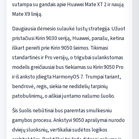
sutampa su gandais apie Huawei Mate XT 2 ir naują
Mate X9 liniją.
Daugiausia dėmesio sulaukė lustų strategija. Užuot
pristačiusi Kirin 9030 seriją, Huawei, panašu, ketina
iškart pereiti prie Kirin 9050 šeimos. Tikimasi
standartinės ir Pro versijų, o trigubai sulankstomas
modelis greičiausiai bus tiekiamas su Kirin 9050 Pro
ir iš anksto įdiegta HarmonyOS 7. Trumpai tariant,
bendrovė, regis, siekia ne nedidelių tarpinių
patobulinimų, o aiškiai juntamo našumo šuolio.
Šis šuolis nebūtinai bus paremtas smulkesniu
gamybos procesu. Ankstyvi 9050 aprašymai nurodo
dviejų sluoksnių, vertikaliai sudėtos logikos