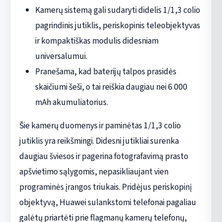
Kamerų sistemą gali sudaryti didelis 1/1,3 colio
pagrindinis jutiklis, periskopinis teleobjektyvas
ir kompaktiškas modulis didesniam
universalumui.
Pranešama, kad baterijų talpos prasidės
skaičiumi šeši, o tai reiškia daugiau nei 6 000
mAh akumuliatorius.
Šie kamerų duomenys ir paminėtas 1/1,3 colio
jutiklis yra reikšmingi. Didesni jutikliai surenka
daugiau šviesos ir pagerina fotografavimą prasto
apšvietimo sąlygomis, nepasikliaujant vien
programinės įrangos triukais. Pridėjus periskopinį
objektyvą, Huawei sulankstomi telefonai pagaliau
galėtų priartėti prie flagmanų kamerų telefonų,