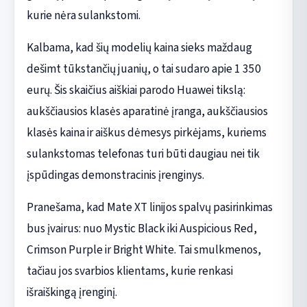
kurie nėra sulankstomi.
Kalbama, kad šių modelių kaina sieks maždaug
dešimt tūkstančių juanių, o tai sudaro apie 1 350
eurų. Šis skaičius aiškiai parodo Huawei tikslą:
aukščiausios klasės aparatinė įranga, aukščiausios
klasės kaina ir aiškus dėmesys pirkėjams, kuriems
sulankstomas telefonas turi būti daugiau nei tik
įspūdingas demonstracinis įrenginys.
Pranešama, kad Mate XT linijos spalvų pasirinkimas
bus įvairus: nuo Mystic Black iki Auspicious Red,
Crimson Purple ir Bright White. Tai smulkmenos,
tačiau jos svarbios klientams, kurie renkasi
išraiškingą įrenginį.