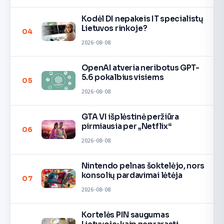
Kodėl DI nepakeis IT specialistų
Lietuvos rinkoje?
04
2026-08-08
OpenAI atveria neribotus GPT-
5.6 pokalbius visiems
05
2026-08-08
GTA VI išplėstinė peržiūra
pirmiausia per „Netflix“
06
2026-08-08
Nintendo pelnas šoktelėjo, nors
konsolių pardavimai lėtėja
07
2026-08-08
Kortelės PIN saugumas