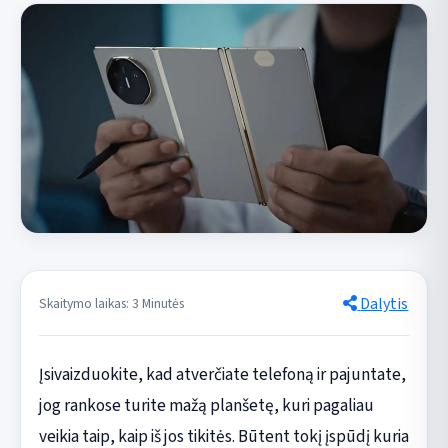
Dalytis
Skaitymo laikas: 3 Minutės
Įsivaizduokite, kad atverčiate telefoną ir pajuntate,
jog rankose turite mažą planšetę, kuri pagaliau
veikia taip, kaip iš jos tikitės. Būtent tokį įspūdį kuria