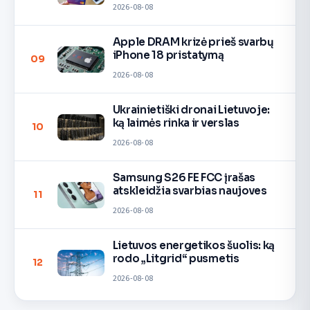
pinigų
2026-08-08
Apple DRAM krizė prieš svarbų
iPhone 18 pristatymą
09
2026-08-08
Ukrainietiški dronai Lietuvoje:
ką laimės rinka ir verslas
10
2026-08-08
Samsung S26 FE FCC įrašas
atskleidžia svarbias naujoves
11
2026-08-08
Lietuvos energetikos šuolis: ką
rodo „Litgrid“ pusmetis
12
2026-08-08