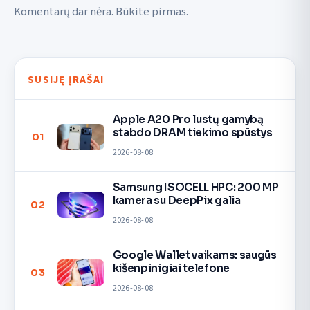
Komentarų dar nėra. Būkite pirmas.
SUSIJĘ ĮRAŠAI
Apple A20 Pro lustų gamybą
stabdo DRAM tiekimo spūstys
01
2026-08-08
Samsung ISOCELL HPC: 200 MP
kamera su DeepPix galia
02
2026-08-08
Google Wallet vaikams: saugūs
kišenpinigiai telefone
03
2026-08-08