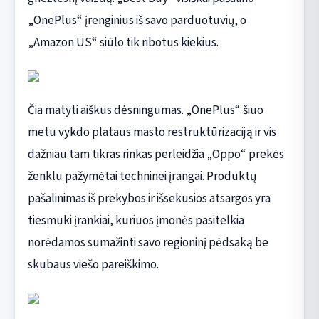
„OnePlus“ įrenginius iš savo parduotuvių, o
„Amazon US“ siūlo tik ribotus kiekius.
Čia matyti aiškus dėsningumas. „OnePlus“ šiuo
metu vykdo plataus masto restruktūrizaciją ir vis
dažniau tam tikras rinkas perleidžia „Oppo“ prekės
ženklu pažymėtai techninei įrangai. Produktų
pašalinimas iš prekybos ir išsekusios atsargos yra
tiesmuki įrankiai, kuriuos įmonės pasitelkia
norėdamos sumažinti savo regioninį pėdsaką be
skubaus viešo pareiškimo.