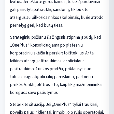
kvitus. Jei ieškote geros kainos, tokie išpardavimai
gali pasiūlyti patrauklių sandorių, tik būkite
atsargūs su pilkosios rinkos skelbimais, kurie atrodo
pernelyg geri, kad būtų tiesa.
Strateginiu požiūriu šis žingsnis stiprina įspūdį, kad
„OnePlus“ konsoliduojama po platesniu
korporaciniu skėčiu ir perskirsto išteklius. Ar tai
laikinas atsargų atitraukimas, ar oficialaus
pasitraukimo iš rinkos pradžia, priklausys nuo
tolesnių signalų: oficialių pareiškimų, partnerių
prekės ženklų plėtros ir to, kaip likę mažmenininkai
koreguos savo pasiūlymus.
Stebėkite situaciją. Jei „OnePlus“ tyliai traukiasi,
poveikį pajus ir klientai, ir mobiliojo ryšio operatoriai,