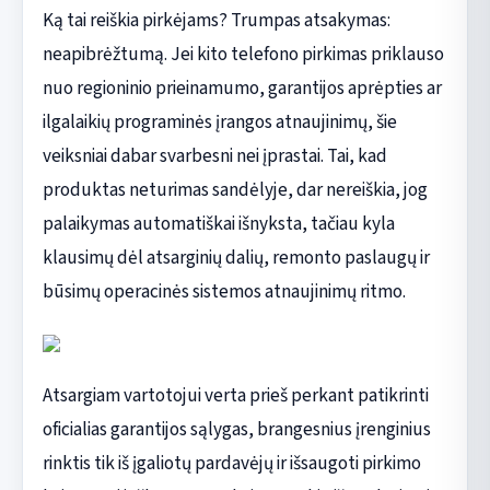
Ką tai reiškia pirkėjams? Trumpas atsakymas:
neapibrėžtumą. Jei kito telefono pirkimas priklauso
nuo regioninio prieinamumo, garantijos aprėpties ar
ilgalaikių programinės įrangos atnaujinimų, šie
veiksniai dabar svarbesni nei įprastai. Tai, kad
produktas neturimas sandėlyje, dar nereiškia, jog
palaikymas automatiškai išnyksta, tačiau kyla
klausimų dėl atsarginių dalių, remonto paslaugų ir
būsimų operacinės sistemos atnaujinimų ritmo.
Atsargiam vartotojui verta prieš perkant patikrinti
oficialias garantijos sąlygas, brangesnius įrenginius
rinktis tik iš įgaliotų pardavėjų ir išsaugoti pirkimo