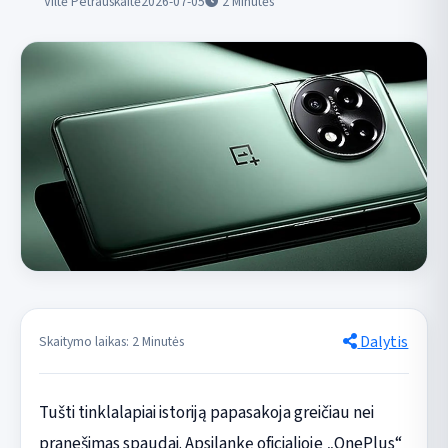
Viltė Petrauskaitė
2026-07-05
2
Minutės
Dalytis
Skaitymo laikas: 2 Minutės
Tušti tinklalapiai istoriją papasakoja greičiau nei
pranešimas spaudai. Apsilankę oficialioje „OnePlus“