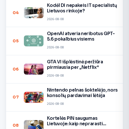
Kodėl DI nepakeis IT specialistų
Lietuvos rinkoje?
04
2026-08-08
OpenAI atveria neribotus GPT-
5.6 pokalbius visiems
05
2026-08-08
GTA VI išplėstinė peržiūra
pirmiausia per „Netflix“
06
2026-08-08
Nintendo pelnas šoktelėjo, nors
konsolių pardavimai lėtėja
07
2026-08-08
Kortelės PIN saugumas
Lietuvoje: kaip neprarasti
08