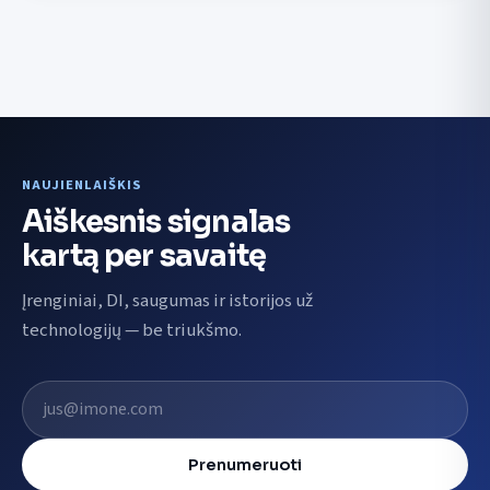
NAUJIENLAIŠKIS
Aiškesnis signalas
kartą per savaitę
Įrenginiai, DI, saugumas ir istorijos už
technologijų — be triukšmo.
El. pašto adresas
Prenumeruoti