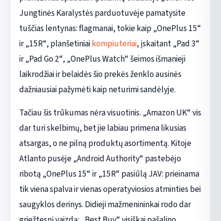
Jungtinės Karalystės parduotuvėje pamatysite
tuščias lentynas: flagmanai, tokie kaip „OnePlus 15“
ir „15R“, planšetiniai
kompiuteriai
, įskaitant „Pad 3“
ir „Pad Go 2“, „OnePlus Watch“ šeimos išmanieji
laikrodžiai ir belaidės šio prekės ženklo ausinės
dažniausiai pažymėti kaip neturimi sandėlyje.
Tačiau šis trūkumas nėra visuotinis. „Amazon UK“ vis
dar turi skelbimų, bet jie labiau primena likusias
atsargas, o ne pilną produktų asortimentą. Kitoje
Atlanto pusėje „Android Authority“ pastebėjo
ribotą „OnePlus 15“ ir „15R“ pasiūlą JAV: prieinama
tik viena spalva ir vienas operatyviosios atminties bei
saugyklos derinys. Didieji mažmenininkai rodo dar
griežtesnį vaizdą: „Best Buy“ visiškai pašalino