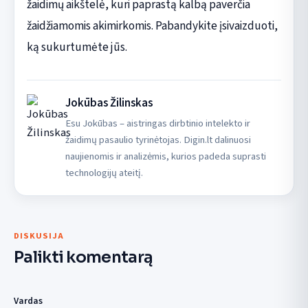
žaidimų aikštelė, kuri paprastą kalbą paverčia
žaidžiamomis akimirkomis. Pabandykite įsivaizduoti,
ką sukurtumėte jūs.
Jokūbas Žilinskas
Esu Jokūbas – aistringas dirbtinio intelekto ir
žaidimų pasaulio tyrinėtojas. Digin.lt dalinuosi
naujienomis ir analizėmis, kurios padeda suprasti
technologijų ateitį.
DISKUSIJA
Palikti komentarą
Vardas