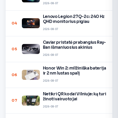
2026-08-07
Lenovo Legion 27Q-2c: 240 Hz
QHD monitorius pigiau
04
2026-08-07
Caviar pristatė prabangius Ray-
Ban išmaniuosius akinius
05
2026-08-07
Honor Win 2: milžiniška baterija
ir 2 nm lustas spalį
06
2026-08-07
Netikri QR kodai Vilniuje: ką turi
žinoti vairuotojai
07
2026-08-07