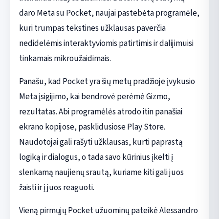
daro Meta su Pocket, naujai pastebėta programėle,
kuri trumpas tekstines užklausas paverčia
nedidelėmis interaktyviomis patirtimis ir dalijimuisi
tinkamais mikroužaidimais.
Panašu, kad Pocket yra šių metų pradžioje įvykusio
Meta įsigijimo, kai bendrovė perėmė Gizmo,
rezultatas. Abi programėlės atrodo itin panašiai
ekrano kopijose, pasklidusiose Play Store.
Naudotojai gali rašyti užklausas, kurti paprastą
logiką ir dialogus, o tada savo kūrinius įkelti į
slenkamą naujienų srautą, kuriame kiti gali juos
žaisti ir į juos reaguoti.
Vieną pirmųjų Pocket užuominų pateikė Alessandro