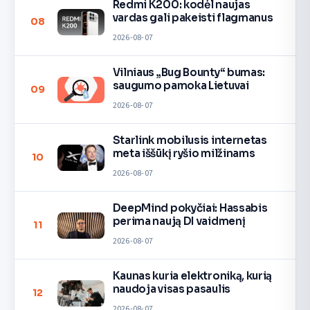
Redmi K200: kodėl naujas
vardas gali pakeisti flagmanus
08
2026-08-07
Vilniaus „Bug Bounty“ bumas:
saugumo pamoka Lietuvai
09
2026-08-07
Starlink mobilusis internetas
meta iššūkį ryšio milžinams
10
2026-08-07
DeepMind pokyčiai: Hassabis
perima naują DI vaidmenį
11
2026-08-07
Kaunas kuria elektroniką, kurią
naudoja visas pasaulis
12
2026-08-07