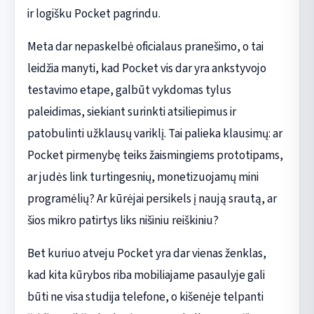
ir logišku Pocket pagrindu.
Meta dar nepaskelbė oficialaus pranešimo, o tai
leidžia manyti, kad Pocket vis dar yra ankstyvojo
testavimo etape, galbūt vykdomas tylus
paleidimas, siekiant surinkti atsiliepimus ir
patobulinti užklausų variklį. Tai palieka klausimų: ar
Pocket pirmenybę teiks žaismingiems prototipams,
ar judės link turtingesnių, monetizuojamų mini
programėlių? Ar kūrėjai persikels į naują srautą, ar
šios mikro patirtys liks nišiniu reiškiniu?
Bet kuriuo atveju Pocket yra dar vienas ženklas,
kad kita kūrybos riba mobiliajame pasaulyje gali
būti ne visa studija telefone, o kišenėje telpanti