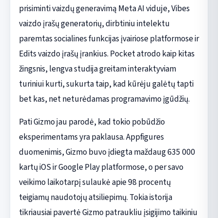
prisiminti vaizdų generavimą Meta AI viduje, Vibes
vaizdo įrašų generatorių, dirbtiniu intelektu
paremtas socialines funkcijas įvairiose platformose ir
Edits vaizdo įrašų įrankius. Pocket atrodo kaip kitas
žingsnis, lengva studija greitam interaktyviam
turiniui kurti, sukurta taip, kad kūrėju galėtų tapti
bet kas, net neturėdamas programavimo įgūdžių.
Pati Gizmo jau parodė, kad tokio pobūdžio
eksperimentams yra paklausa. Appfigures
duomenimis, Gizmo buvo įdiegta maždaug 635 000
kartų iOS ir Google Play platformose, o per savo
veikimo laikotarpį sulaukė apie 98 procentų
teigiamų naudotojų atsiliepimų. Tokia istorija
tikriausiai pavertė Gizmo patraukliu įsigijimo taikiniu