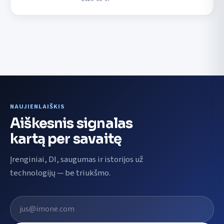
NAUJIENLAIŠKIS
Aiškesnis signalas
kartą per savaitę
Įrenginiai, DI, saugumas ir istorijos už
technologijų — be triukšmo.
El. pašto adresas