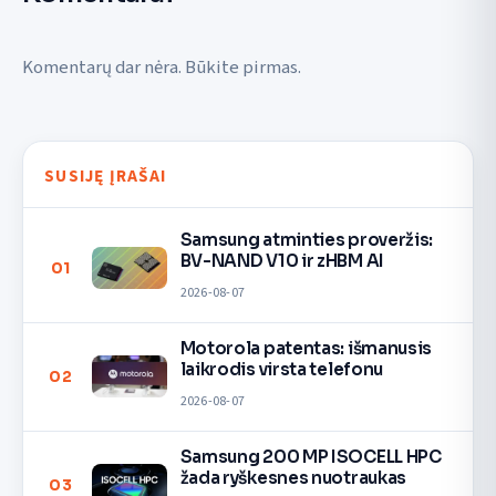
Komentarų dar nėra. Būkite pirmas.
SUSIJĘ ĮRAŠAI
Samsung atminties proveržis:
BV-NAND V10 ir zHBM AI
01
2026-08-07
Motorola patentas: išmanusis
laikrodis virsta telefonu
02
2026-08-07
Samsung 200 MP ISOCELL HPC
žada ryškesnes nuotraukas
03