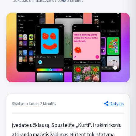
Jokūbas Žilinskas
2026-07-05
2
Minutės
Dalytis
Skaitymo laikas: 2 Minutės
Įvedate užklausą. Spustelite „Kurti“. Ir akimirksniu
atsiranda mažytis žaidimas. Būtent tokį statymą