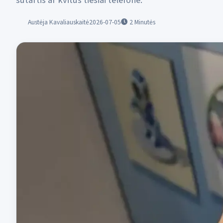
sutartis ar kvitus tiesiai telefone.
Austėja Kavaliauskaitė
2026-07-05
2
Minutės