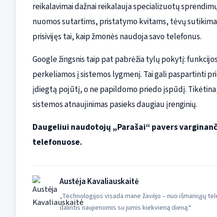
reikalavimai dažnai reikalauja specializuotų sprendim
nuomos sutartims, pristatymo kvitams, tėvų sutikima
prisivijęs tai, kaip žmonės naudoja savo telefonus.
Google žingsnis taip pat pabrėžia tylų pokytį: funkcij
perkeliamos į sistemos lygmenį. Tai gali paspartinti pr
įdiegtą pojūtį, o ne papildomo priedo įspūdį. Tikėtina,
sistemos atnaujinimas pasieks daugiau įrenginių.
Daugeliui naudotojų „Parašai“ pavers varginanči
telefonuose.
Austėja Kavaliauskaitė
„Technologijos visada mane žavėjo – nuo išmaniųjų tele
dalintis naujienomis su jumis kiekvieną dieną.“