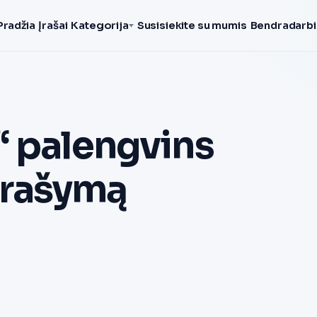
Pradžia
Įrašai
Kategorija
Susisiekite su mumis
Bendradarbi
“ palengvins
irašymą