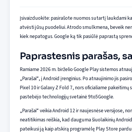
Įsivaizduokite: pasirašote nuomos sutartį laukdami
atvėsti jūsų puodeliui. Atrodo smulkmena, beveik ner
kiek nepatogus. Google ką tik pasiūlė paprastą spren
Paprastesnis parašas, sa
Ramiame 2026 m. birželio Google Play sistemos atnauj
„Parašai“, į Android įrenginius. Po atnaujinimo jis pas
Pixel 10 ir Galaxy Z Fold 7, nors oficialiame pakeitimų
pastebėjo technologijų svetainė 9to5Google.
„Parašai“ veikia Android 12 ir naujesnėse versijose, 
neatitikimas reiškia, kad dauguma šiuolaikinių Android 
pateikusi ją kaip atskirą programėlę Play Store pard