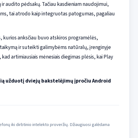
ų ir audito pėdsakų. Tačiau kasdieniam naudojimui,
ms, tai atrodo kaip integruotas patogumas, pagaliau
os, kurios anksčiau buvo atskiros programėlės,
itaikymą ir suteikti galimybėms natūralų, įrenginyje
 kad artimiausiais mėnesiais diegimas plėsis, kai Play
ą užduotį dviejų bakstelėjimų įpročiu Android
fonų iki dirbtinio intelekto proveržių. Džiaugiuosi galėdama