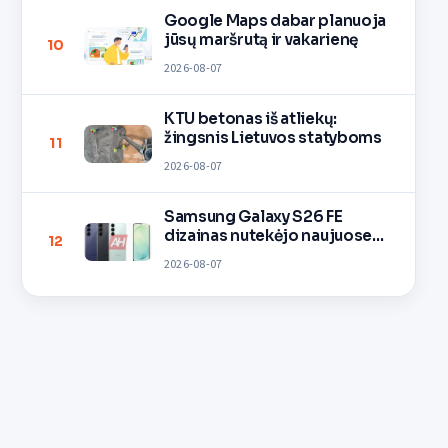
Google Maps dabar planuoja
jūsų maršrutą ir vakarienę
10
2026-08-07
KTU betonas iš atliekų:
žingsnis Lietuvos statyboms
11
2026-08-07
Samsung Galaxy S26 FE
dizainas nutekėjo naujuose
12
vaizduose
2026-08-07