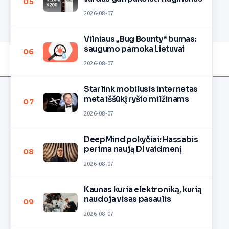
05
2026-08-07
Vilniaus „Bug Bounty“ bumas:
saugumo pamoka Lietuvai
06
2026-08-07
Starlink mobilusis internetas
meta iššūkį ryšio milžinams
07
2026-08-07
DeepMind pokyčiai: Hassabis
perima naują DI vaidmenį
08
2026-08-07
Kaunas kuria elektroniką, kurią
naudoja visas pasaulis
09
2026-08-07