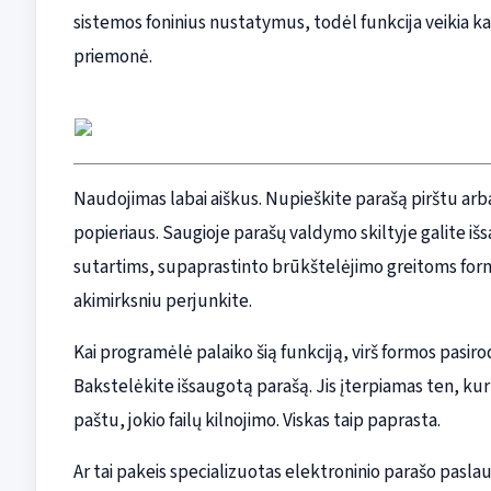
sistemos foninius nustatymus, todėl funkcija veikia kai
priemonė.
Naudojimas labai aiškus. Nupieškite parašą pirštu arba
popieriaus. Saugioje parašų valdymo skiltyje galite išsa
sutartims, supaprastinto brūkštelėjimo greitoms formom
akimirksniu perjunkite.
Kai programėlė palaiko šią funkciją, virš formos pasi
Bakstelėkite išsaugotą parašą. Jis įterpiamas ten, kur
paštu, jokio failų kilnojimo. Viskas taip paprasta.
Ar tai pakeis specializuotas elektroninio parašo paslaug