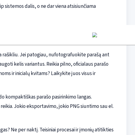
p sistemos dalis, o ne dar viena atsisiunčiama
 rašikliu. Jei patogiau, nufotografuokite parašą ant
ugoti kelis variantus. Reikia pilno, oficialaus parašo
s ir inicialų kvitams? Laikykite juos visus ir
rodo kompaktiškas parašo pasirinkimo langas.
 reikia. Jokio eksportavimo, jokio PNG siuntimo sau el.
as? Ne per naktį. Teisiniai procesai ir įmonių atitikties