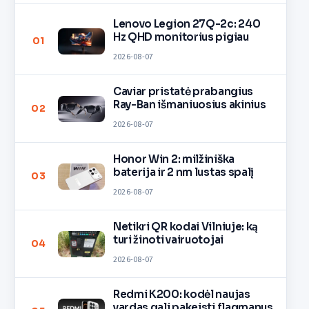
Lenovo Legion 27Q-2c: 240
Hz QHD monitorius pigiau
01
2026-08-07
Caviar pristatė prabangius
Ray-Ban išmaniuosius akinius
02
2026-08-07
Honor Win 2: milžiniška
baterija ir 2 nm lustas spalį
03
2026-08-07
Netikri QR kodai Vilniuje: ką
turi žinoti vairuotojai
04
2026-08-07
Redmi K200: kodėl naujas
vardas gali pakeisti flagmanus