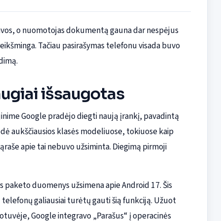
 kavos, o nuomotojas dokumentą gauna dar nespėjus
eikšminga. Tačiau pasirašymas telefonu visada buvo
dimą.
ugiai išsaugotas
inime Google pradėjo diegti naują įrankį, pavadintą
irodė aukščiausios klasės modeliuose, tokiuose kaip
 sąraše apie tai nebuvo užsiminta. Diegimą pirmoji
nors paketo duomenys užsimena apie Android 17. Šis
telefonų galiausiai turėtų gauti šią funkciją. Užuot
uotuvėje, Google integravo „Parašus“ į operacinės