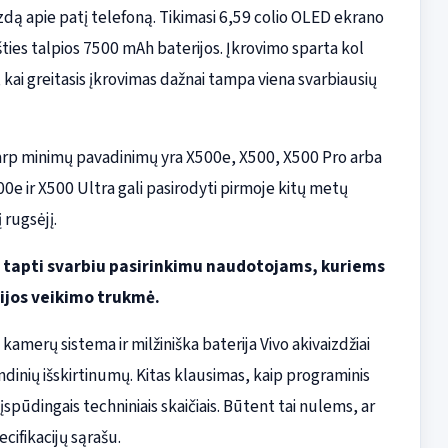
izdą apie patį telefoną. Tikimasi 6,59 colio OLED ekrano
 išties talpios 7500 mAh baterijos. Įkrovimo sparta kol
 kai greitasis įkrovimas dažnai tampa viena svarbiausių
 Tarp minimų pavadinimų yra X500e, X500, X500 Pro arba
0e ir X500 Ultra gali pasirodyti pirmoje kitų metų
 rugsėjį.
ali tapti svarbiu pasirinkimu naudotojams, kuriems
rijos veikimo trukmė.
kamerų sistema ir milžiniška baterija Vivo akivaizdžiai
indinių išskirtinumų. Kitas klausimas, kaip programinis
spūdingais techniniais skaičiais. Būtent tai nulems, ar
cifikacijų sąrašu.