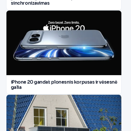
sinchronizavimas
iPhone 20 gandai: plonesnis korpusas ir vėsesnė
galia