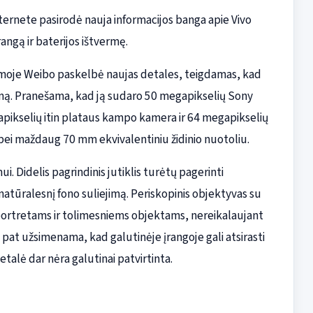
nternete pasirodė nauja informacijos banga apie Vivo
rangą ir baterijos ištvermę.
ormoje Weibo paskelbė naujas detales, teigdamas, kad
temą. Pranešama, kad ją sudaro 50 megapikselių Sony
egapikselių itin plataus kampo kamera ir 64 megapikselių
 bei maždaug 70 mm ekvivalentiniu židinio nuotoliu.
. Didelis pagrindinis jutiklis turėtų pagerinti
natūralesnį fono suliejimą. Periskopinis objektyvas su
portretams ir tolimesniems objektams, nereikalaujant
at užsimenama, kad galutinėje įrangoje gali atsirasti
talė dar nėra galutinai patvirtinta.