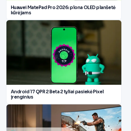
Huawei MatePad Pro 2026: plona OLED planšetė
kūrėjams
Android 17 QPR 2 Beta 2 tyliai pasiekė Pixel
įrenginius