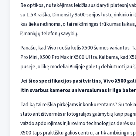
Be optikos, nutekėjimas leidžia susidaryti platesnį va
su 1,5K raiška, Dimensity 9500 serijos lustų rinkinio ir
kas lieka nežinoma, o tai reikšmingas trūkumas laikais,
išmaniųjų telefonų savybių.
Panašu, kad Vivo ruošia kelis X500 šeimos variantus.
Pro Mini, X500 Pro Max ir X500 Ultra. Kalbama, kad X50
pusėje, o likę modeliai Kinijoje galėtų debiutuoti jau šį
Jei šios specifikacijos pasitvirtins, Vivo X500 g
itin svarbus kameros universalumas ir ilga bate
Tad ką tai reiškia pirkėjams ir konkurentams? Su tokia 
stato ant ištvermės ir fotografijos galimybių kaip pagr
vaizdo apdorojimas ir įkrovimo technologijos derės su į
X500 taps praktišku galios centru, ar tik ambicingu spe