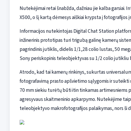
Nutekėjimai retai šnabžda, dažniau jie kalba garsiai. I
X500, o šį kartą dėmesys aiškiai krypsta į fotografijos į
Informacijos nutekintojas Digital Chat Station platf
inžinerinis prototipas turi trigubą galinę kamerų sis
pagrindinis jutiklis, didelis 1/1,28 colio lustas, 50 m
Sony periskopinis teleobjektyvas su 1/2 colio jutikliu
Atrodo, kad tai kamerų rinkinys, sukurtas universalumui
fotografavimą prasto apšvietimo sąlygomis ir suteikti 
70 mm siekiu turėtų būti itin tinkamas artimesniems 
agresyvaus skaitmeninio apkarpymo. Nutekėjime taip p
teleobjektyvo makrofotografijos palaikymas, nors ši de