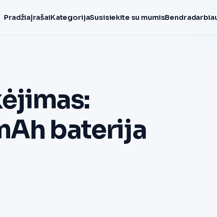
Pradžia
Įrašai
Kategorija
Susisiekite su mumis
Bendradarbiau
ėjimas:
mAh baterija