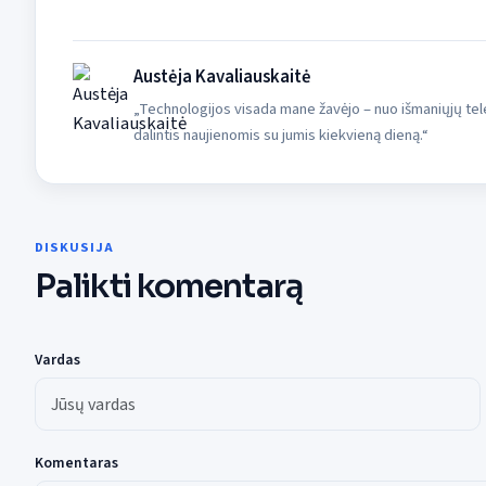
Austėja Kavaliauskaitė
„Technologijos visada mane žavėjo – nuo išmaniųjų tele
dalintis naujienomis su jumis kiekvieną dieną.“
DISKUSIJA
Palikti komentarą
Vardas
Komentaras