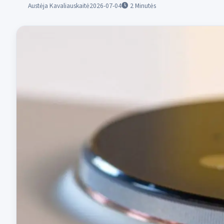
Austėja Kavaliauskaitė
2026-07-04
2
Minutės