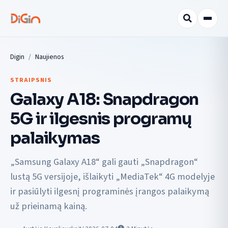
Digin
Naujienos
STRAIPSNIS
Galaxy A18: Snapdragon
5G ir ilgesnis programų
palaikymas
„Samsung Galaxy A18“ gali gauti „Snapdragon“
lustą 5G versijoje, išlaikyti „MediaTek“ 4G modelyje
ir pasiūlyti ilgesnį programinės įrangos palaikymą
už prieinamą kainą.