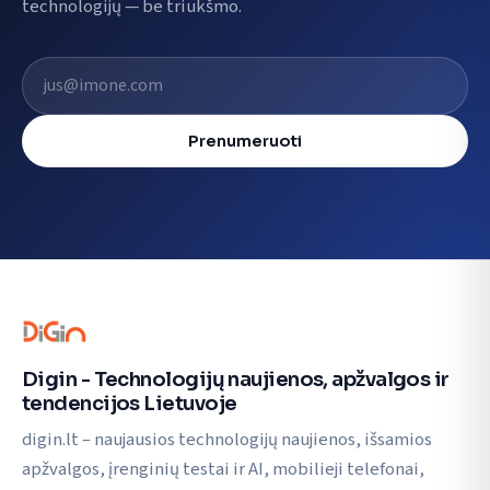
technologijų — be triukšmo.
El. pašto adresas
Prenumeruoti
Digin - Technologijų naujienos, apžvalgos ir
tendencijos Lietuvoje
digin.lt – naujausios technologijų naujienos, išsamios
apžvalgos, įrenginių testai ir AI, mobilieji telefonai,