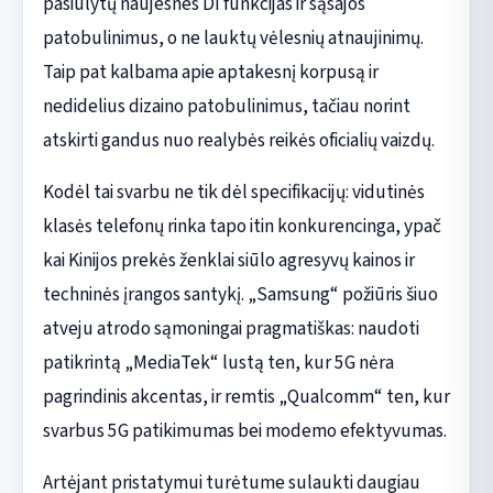
pasiūlytų naujesnes DI funkcijas ir sąsajos
patobulinimus, o ne lauktų vėlesnių atnaujinimų.
Taip pat kalbama apie aptakesnį korpusą ir
nedidelius dizaino patobulinimus, tačiau norint
atskirti gandus nuo realybės reikės oficialių vaizdų.
Kodėl tai svarbu ne tik dėl specifikacijų: vidutinės
klasės telefonų rinka tapo itin konkurencinga, ypač
kai Kinijos prekės ženklai siūlo agresyvų kainos ir
techninės įrangos santykį. „Samsung“ požiūris šiuo
atveju atrodo sąmoningai pragmatiškas: naudoti
patikrintą „MediaTek“ lustą ten, kur 5G nėra
pagrindinis akcentas, ir remtis „Qualcomm“ ten, kur
svarbus 5G patikimumas bei modemo efektyvumas.
Artėjant pristatymui turėtume sulaukti daugiau