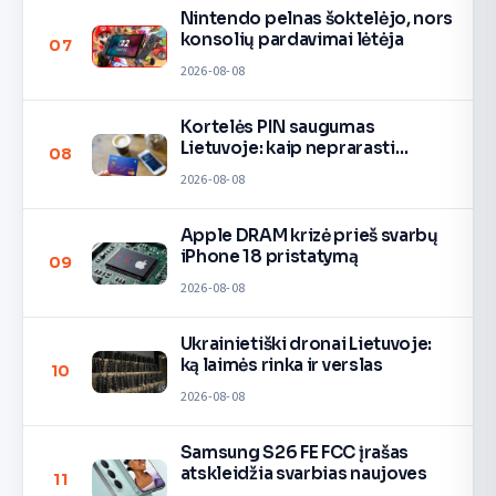
Nintendo pelnas šoktelėjo, nors
konsolių pardavimai lėtėja
07
2026-08-08
Kortelės PIN saugumas
Lietuvoje: kaip neprarasti
08
pinigų
2026-08-08
Apple DRAM krizė prieš svarbų
iPhone 18 pristatymą
09
2026-08-08
Ukrainietiški dronai Lietuvoje:
ką laimės rinka ir verslas
10
2026-08-08
Samsung S26 FE FCC įrašas
atskleidžia svarbias naujoves
11