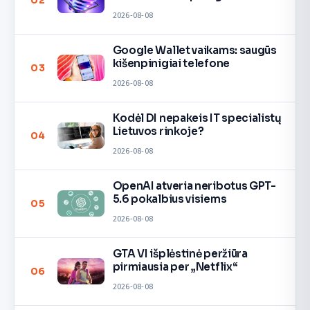
02
2026-08-08
Google Wallet vaikams: saugūs
kišenpinigiai telefone
03
2026-08-08
Kodėl DI nepakeis IT specialistų
Lietuvos rinkoje?
04
2026-08-08
OpenAI atveria neribotus GPT-
5.6 pokalbius visiems
05
2026-08-08
GTA VI išplėstinė peržiūra
pirmiausia per „Netflix“
06
2026-08-08