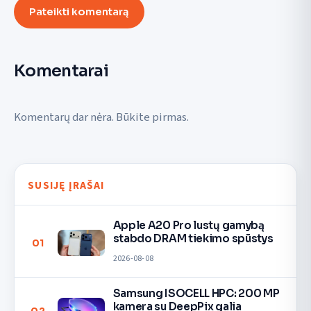
Pateikti komentarą
Komentarai
Komentarų dar nėra. Būkite pirmas.
SUSIJĘ ĮRAŠAI
Apple A20 Pro lustų gamybą
stabdo DRAM tiekimo spūstys
01
2026-08-08
Samsung ISOCELL HPC: 200 MP
kamera su DeepPix galia