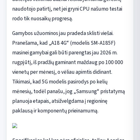
naudotojo patirtį, net jei gryni CPU našumo testai
rodo tik nuosaikų progresą.
Gamybos užuominos jau pradeda sklisti viešai.
Pranešama, kad „A18 4G“ (modelis SM-A185F)
masinei gamybai gali būti parengtas jau 2026 m.
rugpjūtį, iš pradžių gaminant maždaug po 100 000
vienetų per mėnesį, o vėliau apimtis didinant.
Tikimasi, kad 5G modelis pasirodys po kelių
mėnesių, todėl panašu, jog „Samsung“ pristatymą
planuoja etapais, atsižvelgdama į regioninę
paklausą ir komponentų prieinamumą.