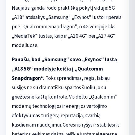
Naujausi gandai rodo praktišką pokytį viduje: 5G
„A18“ atsisakys „Samsung“ „Exynos“ lusto ir pereis
prie „Qualcomm Snapdragon“, o 4G versijoje liks
„MediaTek“ lustas, kaip ir „A16 4G“ bei „A17 4G“
modeliuose.
Panašu, kad „Samsung“ savo „Exynos“ lustą
„A18 5G“ modelyje keičia į „Qualcomm
Snapdragon“.
Toks sprendimas, regis, labiau
susijęs ne su dramatišku spartos šuoliu, o su
griežtesne kaštų kontrole. Vis dėlto „Qualcomm“
modemų technologijos ir energijos vartojimo
efektyvumas turi gerą reputaciją, svarbią
kasdieniam naudojimui. Geresnis ryšys ir stabilesnis
baterijos veikimas dažnai reiškia juntamai geresnę