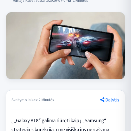
Austėja Kavaliauskaitė
2026-07-04
2
Minutės
Dalytis
Skaitymo laikas: 2 Minutės
Į „Galaxy A18“ galima žiūrėti kaip į „Samsung“
strategijos korekciją, o ne visišką jos perrašymą.