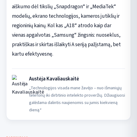
aiškumo dėl tikslių „Snapdragon“ ir „MediaTek“
modelių, ekrano technologijos, kameros jutiklių ir
regioninių kainų. Kol kas „A18“ atrodo kaip dar
vienas apgalvotas „Samsung“ žingsnis: nuoseklus,
praktiškas ir skirtas išlaikyti A seriją pažįstamą, bet
kartu efektyvesnę.
Austėja Kavaliauskaitė
„Technologijos visada mane žavėjo – nuo išmaniųjų
telefonų iki dirbtinio intelekto proveržių. Džiaugiuosi
galėdama dalintis naujienomis su jumis kiekvieną
dieną.“