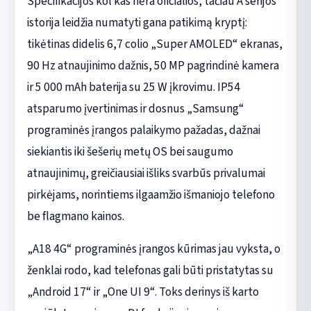
Specifikacijos kol kas nėra oficialios, tačiau A serijos
istorija leidžia numatyti gana patikimą kryptį:
tikėtinas didelis 6,7 colio „Super AMOLED“ ekranas,
90 Hz atnaujinimo dažnis, 50 MP pagrindinė kamera
ir 5 000 mAh baterija su 25 W įkrovimu. IP54
atsparumo įvertinimas ir dosnus „Samsung“
programinės įrangos palaikymo pažadas, dažnai
siekiantis iki šešerių metų OS bei saugumo
atnaujinimų, greičiausiai išliks svarbūs privalumai
pirkėjams, norintiems ilgaamžio išmaniojo telefono
be flagmano kainos.
„A18 4G“ programinės įrangos kūrimas jau vyksta, o
ženklai rodo, kad telefonas gali būti pristatytas su
„Android 17“ ir „One UI 9“. Toks derinys iš karto