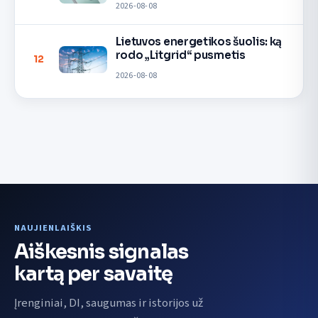
2026-08-08
Lietuvos energetikos šuolis: ką
rodo „Litgrid“ pusmetis
12
2026-08-08
NAUJIENLAIŠKIS
Aiškesnis signalas
kartą per savaitę
Įrenginiai, DI, saugumas ir istorijos už