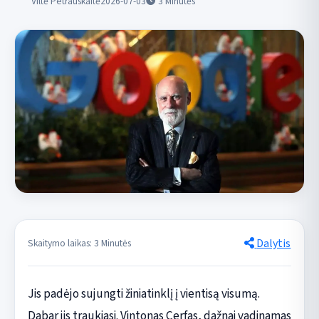
Viltė Petrauskaitė
2026-07-03
3
Minutės
Dalytis
Skaitymo laikas: 3 Minutės
Jis padėjo sujungti žiniatinklį į vientisą visumą.
Dabar jis traukiasi. Vintonas Cerfas, dažnai vadinamas