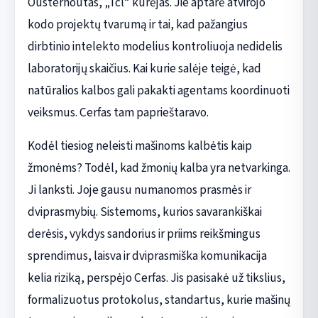
Ousterhoutas, „Tcl“ kūrėjas. Jie aptarė atvirojo
kodo projektų tvarumą ir tai, kad pažangius
dirbtinio intelekto modelius kontroliuoja nedidelis
laboratorijų skaičius. Kai kurie salėje teigė, kad
natūralios kalbos gali pakakti agentams koordinuoti
veiksmus. Cerfas tam paprieštaravo.
Kodėl tiesiog neleisti mašinoms kalbėtis kaip
žmonėms? Todėl, kad žmonių kalba yra netvarkinga.
Ji lanksti. Joje gausu numanomos prasmės ir
dviprasmybių. Sistemoms, kurios savarankiškai
derėsis, vykdys sandorius ir priims reikšmingus
sprendimus, laisva ir dviprasmiška komunikacija
kelia riziką, perspėjo Cerfas. Jis pasisakė už tikslius,
formalizuotus protokolus, standartus, kurie mašinų