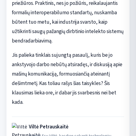
priežiūros. Praktinis, nes jo požiūris, reikalaujantis
formalių interoperabilumo standartų, nuskamba
būtent tuo metu, kai industrija svarsto, kaip
užtikrinti saugų pažangių dirbtinio intelekto sistemų
bendradarbiavimą.
Jis palieka tinklais sujungtą pasaulį, kuris be jo
ankstyvojo darbo nebūtų atsiradęs, ir diskusiją apie
mašinų komunikaciją, formuosiančią ateinantį
dešimtmetį. Kas toliau rašys šias taisykles? Šis
klausimas lieka ore, ir dabar jis svarbesnis nei bet
kada.
Viltė Petrauskaitė
Sveiki! Esu Viltė, kasdien sekanti technologijų