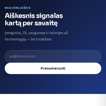
NAUJIENLAIŠKIS
Aiškesnis signalas
kartą per savaitę
Įrenginiai, DI, saugumas ir istorijos už
technologijų — be triukšmo.
El. pašto adresas
Prenumeruoti