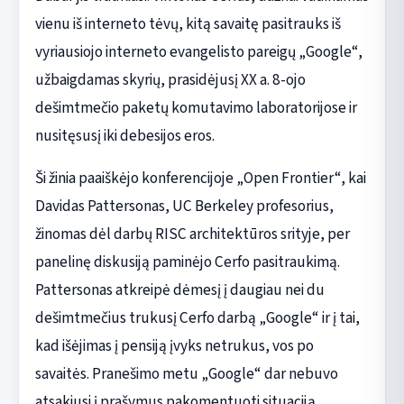
vienu iš interneto tėvų, kitą savaitę pasitrauks iš
vyriausiojo interneto evangelisto pareigų „Google“,
užbaigdamas skyrių, prasidėjusį XX a. 8-ojo
dešimtmečio paketų komutavimo laboratorijose ir
nusitęsusį iki debesijos eros.
Ši žinia paaiškėjo konferencijoje „Open Frontier“, kai
Davidas Pattersonas, UC Berkeley profesorius,
žinomas dėl darbų RISC architektūros srityje, per
panelinę diskusiją paminėjo Cerfo pasitraukimą.
Pattersonas atkreipė dėmesį į daugiau nei du
dešimtmečius trukusį Cerfo darbą „Google“ ir į tai,
kad išėjimas į pensiją įvyks netrukus, vos po
savaitės. Pranešimo metu „Google“ dar nebuvo
atsakiusi į prašymus pakomentuoti situaciją.