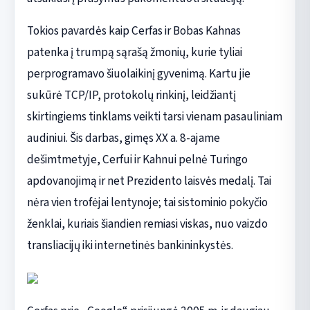
Tokios pavardės kaip Cerfas ir Bobas Kahnas
patenka į trumpą sąrašą žmonių, kurie tyliai
perprogramavo šiuolaikinį gyvenimą. Kartu jie
sukūrė TCP/IP, protokolų rinkinį, leidžiantį
skirtingiems tinklams veikti tarsi vienam pasauliniam
audiniui. Šis darbas, gimęs XX a. 8-ajame
dešimtmetyje, Cerfui ir Kahnui pelnė Turingo
apdovanojimą ir net Prezidento laisvės medalį. Tai
nėra vien trofėjai lentynoje; tai sistominio pokyčio
ženklai, kuriais šiandien remiasi viskas, nuo vaizdo
transliacijų iki internetinės bankininkystės.