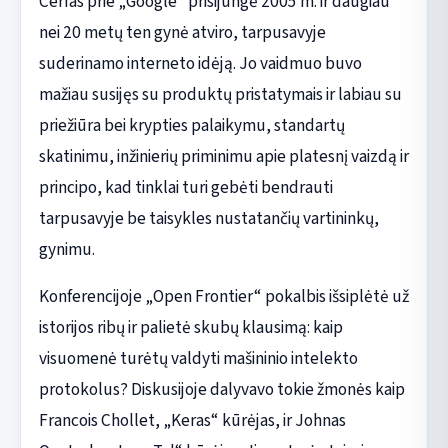
Cerfas prie „Google“ prisijungė 2005 m. ir daugiau
nei 20 metų ten gynė atviro, tarpusavyje
suderinamo interneto idėją. Jo vaidmuo buvo
mažiau susijęs su produktų pristatymais ir labiau su
priežiūra bei krypties palaikymu, standartų
skatinimu, inžinierių priminimu apie platesnį vaizdą ir
principo, kad tinklai turi gebėti bendrauti
tarpusavyje be taisykles nustatančių vartininkų,
gynimu.
Konferencijoje „Open Frontier“ pokalbis išsiplėtė už
istorijos ribų ir palietė skubų klausimą: kaip
visuomenė turėtų valdyti mašininio intelekto
protokolus? Diskusijoje dalyvavo tokie žmonės kaip
Francois Chollet, „Keras“ kūrėjas, ir Johnas