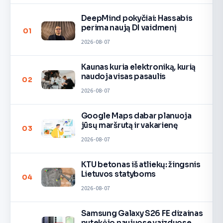
DeepMind pokyčiai: Hassabis
perima naują DI vaidmenį
01
2026-08-07
Kaunas kuria elektroniką, kurią
naudoja visas pasaulis
02
2026-08-07
Google Maps dabar planuoja
jūsų maršrutą ir vakarienę
03
2026-08-07
KTU betonas iš atliekų: žingsnis
Lietuvos statyboms
04
2026-08-07
Samsung Galaxy S26 FE dizainas
nutekėjo naujuose vaizduose