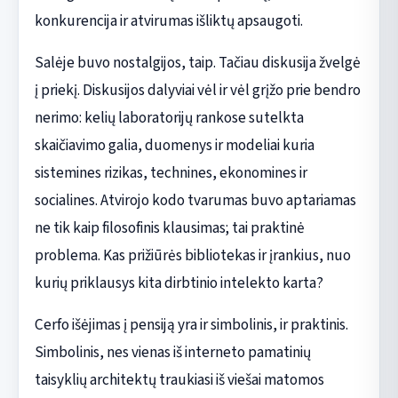
konkurencija ir atvirumas išliktų apsaugoti.
Salėje buvo nostalgijos, taip. Tačiau diskusija žvelgė
į priekį. Diskusijos dalyviai vėl ir vėl grįžo prie bendro
nerimo: kelių laboratorijų rankose sutelkta
skaičiavimo galia, duomenys ir modeliai kuria
sistemines rizikas, technines, ekonomines ir
socialines. Atvirojo kodo tvarumas buvo aptariamas
ne tik kaip filosofinis klausimas; tai praktinė
problema. Kas prižiūrės bibliotekas ir įrankius, nuo
kurių priklausys kita dirbtinio intelekto karta?
Cerfo išėjimas į pensiją yra ir simbolinis, ir praktinis.
Simbolinis, nes vienas iš interneto pamatinių
taisyklių architektų traukiasi iš viešai matomos