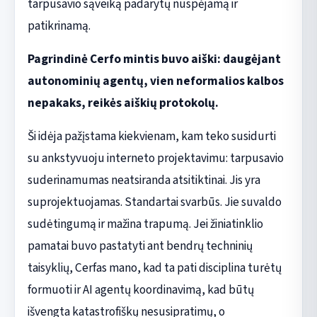
tarpusavio sąveiką padarytų nuspėjamą ir
patikrinamą.
Pagrindinė Cerfo mintis buvo aiški: daugėjant
autonominių agentų, vien neformalios kalbos
nepakaks, reikės aiškių protokolų.
Ši idėja pažįstama kiekvienam, kam teko susidurti
su ankstyvuoju interneto projektavimu: tarpusavio
suderinamumas neatsiranda atsitiktinai. Jis yra
suprojektuojamas. Standartai svarbūs. Jie suvaldo
sudėtingumą ir mažina trapumą. Jei žiniatinklio
pamatai buvo pastatyti ant bendrų techninių
taisyklių, Cerfas mano, kad ta pati disciplina turėtų
formuoti ir AI agentų koordinavimą, kad būtų
išvengta katastrofiškų nesusipratimų, o