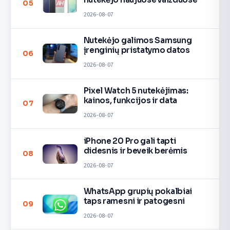
05
2026-08-07
Nutekėjo galimos Samsung
įrenginių pristatymo datos
06
2026-08-07
Pixel Watch 5 nutekėjimas:
kainos, funkcijos ir data
07
2026-08-07
iPhone 20 Pro gali tapti
didesnis ir beveik berėmis
08
2026-08-07
WhatsApp grupių pokalbiai
taps ramesni ir patogesni
09
2026-08-07