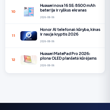
Huawei nova 16 SE: 8500 mAh
baterija ir ryškus ekranas
10
2026-08-06
Honor AI telefonai: kūryba, kinas
ir nauja kryptis 2026
11
2026-08-06
Huawei MatePad Pro 2026:
plona OLED planšetė kūrėjams
12
2026-08-06