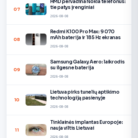
HMD pervadina Nokia telefonus:
tie patys įrenginiai
07
2026-08-08
Redmi K100 Pro Max: 9 070
mAh baterija ir 185 Hz ekranas
08
2026-08-08
Samsung Galaxy Aero: laikrodis
su ilgesne baterija
09
2026-08-08
Lietuva pirks tunelių aptikimo
technologiją pasienyje
10
2026-08-08
Tinklainės implantas Europoje:
nauja viltis Lietuvai
11
2026-08-08