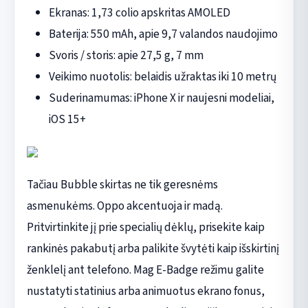
Ekranas: 1,73 colio apskritas AMOLED
Baterija: 550 mAh, apie 9,7 valandos naudojimo
Svoris / storis: apie 27,5 g, 7 mm
Veikimo nuotolis: belaidis užraktas iki 10 metrų
Suderinamumas: iPhone X ir naujesni modeliai,
iOS 15+
Tačiau Bubble skirtas ne tik geresnėms
asmenukėms. Oppo akcentuoja ir madą.
Pritvirtinkite jį prie specialių dėklų, prisekite kaip
rankinės pakabutį arba palikite švytėti kaip išskirtinį
ženklelį ant telefono. Mag E-Badge režimu galite
nustatyti statinius arba animuotus ekrano fonus,