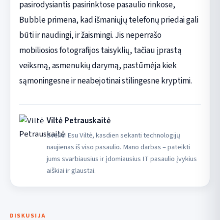
pasirodysiantis pasirinktose pasaulio rinkose,
Bubble primena, kad išmaniųjų telefonų priedai gali
būti ir naudingi, ir žaismingi. Jis neperrašo
mobiliosios fotografijos taisyklių, tačiau įprastą
veiksmą, asmenukių darymą, pastūmėja kiek
sąmoningesne ir neabejotinai stilingesne kryptimi.
Viltė Petrauskaitė
Sveiki! Esu Viltė, kasdien sekanti technologijų
naujienas iš viso pasaulio. Mano darbas – pateikti
jums svarbiausius ir įdomiausius IT pasaulio įvykius
aiškiai ir glaustai.
DISKUSIJA