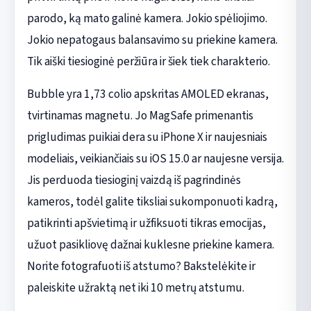
parodo, ką mato galinė kamera. Jokio spėliojimo.
Jokio nepatogaus balansavimo su priekine kamera.
Tik aiški tiesioginė peržiūra ir šiek tiek charakterio.
Bubble yra 1,73 colio apskritas AMOLED ekranas,
tvirtinamas magnetu. Jo MagSafe primenantis
prigludimas puikiai dera su iPhone X ir naujesniais
modeliais, veikiančiais su iOS 15.0 ar naujesne versija.
Jis perduoda tiesioginį vaizdą iš pagrindinės
kameros, todėl galite tiksliai sukomponuoti kadrą,
patikrinti apšvietimą ir užfiksuoti tikras emocijas,
užuot pasikliovę dažnai kuklesne priekine kamera.
Norite fotografuoti iš atstumo? Bakstelėkite ir
paleiskite užraktą net iki 10 metrų atstumu.