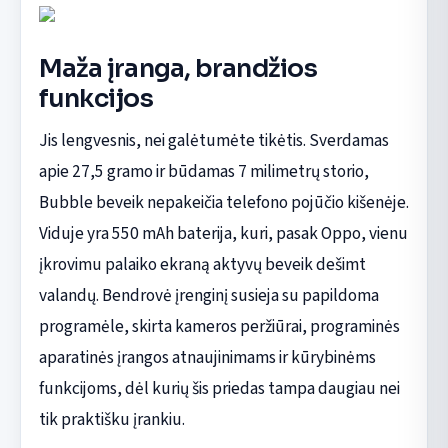
Maža įranga, brandžios
funkcijos
Jis lengvesnis, nei galėtumėte tikėtis. Sverdamas
apie 27,5 gramo ir būdamas 7 milimetrų storio,
Bubble beveik nepakeičia telefono pojūčio kišenėje.
Viduje yra 550 mAh baterija, kuri, pasak Oppo, vienu
įkrovimu palaiko ekraną aktyvų beveik dešimt
valandų. Bendrovė įrenginį susieja su papildoma
programėle, skirta kameros peržiūrai, programinės
aparatinės įrangos atnaujinimams ir kūrybinėms
funkcijoms, dėl kurių šis priedas tampa daugiau nei
tik praktišku įrankiu.