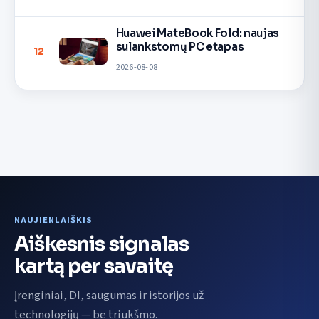
Huawei MateBook Fold: naujas
sulankstomų PC etapas
12
2026-08-08
NAUJIENLAIŠKIS
Aiškesnis signalas
kartą per savaitę
Įrenginiai, DI, saugumas ir istorijos už
technologijų — be triukšmo.