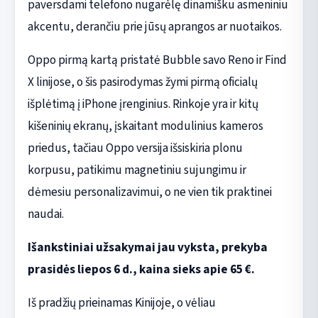
paversdami telefono nugarėlę dinamišku asmeniniu
akcentu, derančiu prie jūsų aprangos ar nuotaikos.
Oppo pirmą kartą pristatė Bubble savo Reno ir Find
X linijose, o šis pasirodymas žymi pirmą oficialų
išplėtimą į iPhone įrenginius. Rinkoje yra ir kitų
kišeninių ekranų, įskaitant modulinius kameros
priedus, tačiau Oppo versija išsiskiria plonu
korpusu, patikimu magnetiniu sujungimu ir
dėmesiu personalizavimui, o ne vien tik praktinei
naudai.
Išankstiniai užsakymai jau vyksta, prekyba
prasidės liepos 6 d., kaina sieks apie 65 €.
Iš pradžių prieinamas Kinijoje, o vėliau