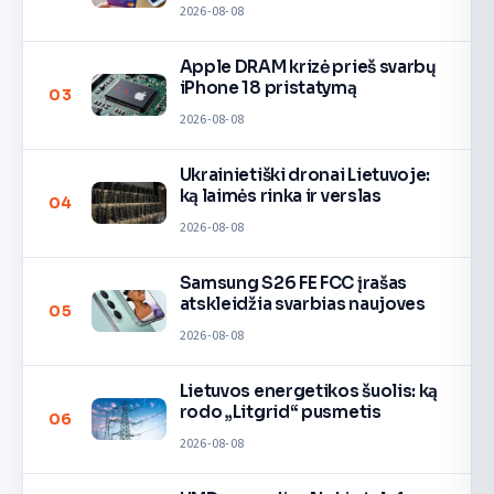
pinigų
2026-08-08
Apple DRAM krizė prieš svarbų
iPhone 18 pristatymą
03
2026-08-08
Ukrainietiški dronai Lietuvoje:
ką laimės rinka ir verslas
04
2026-08-08
Samsung S26 FE FCC įrašas
atskleidžia svarbias naujoves
05
2026-08-08
Lietuvos energetikos šuolis: ką
rodo „Litgrid“ pusmetis
06
2026-08-08