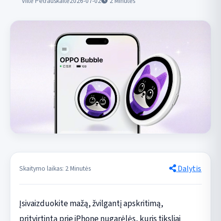
Viltė Petrauskaitė
2026-07-02
2
Minutės
Dalytis
Skaitymo laikas: 2 Minutės
Įsivaizduokite mažą, žvilgantį apskritimą,
pritvirtintą prie iPhone nugarėlės, kuris tiksliai