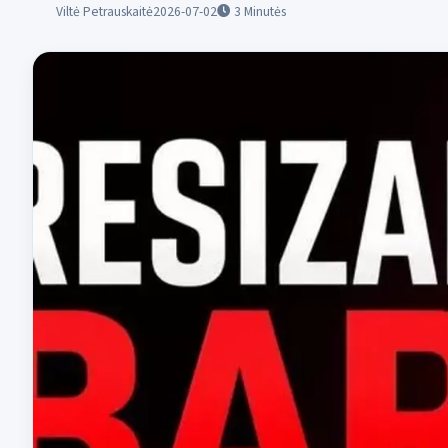
Viltė Petrauskaitė
2026-07-02
3
Minutės