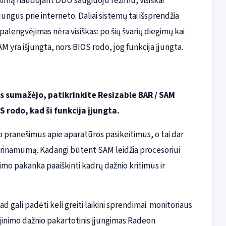
ikimą naudojant DDU saugiuoju režimu, visiškai
jungus prie interneto. Daliai sistemų tai išsprendžia
alengvėjimas nėra visiškas: po šių švarių diegimų kai
M yra išjungta, nors BIOS rodo, jog funkcija įjungta.
s sumažėjo, patikrinkite Resizable BAR / SAM
 rodo, kad ši funkcija įjungta.
 pranešimus apie aparatūros pasikeitimus, o tai dar
derinamumą. Kadangi būtent SAM leidžia procesoriui
gimo pakanka paaiškinti kadrų dažnio kritimus ir
 gali padėti keli greiti laikini sprendimai: monitoriaus
inimo dažnio pakartotinis įjungimas Radeon