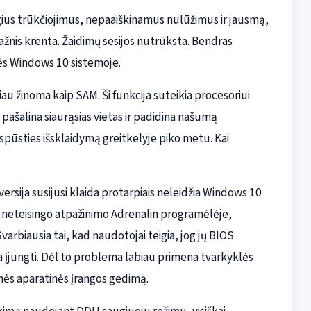
gius trūkčiojimus, nepaaiškinamus nulūžimus ir jausmą,
ažnis krenta. Žaidimų sesijos nutrūksta. Bendras
lės Windows 10 sistemoje.
u žinoma kaip SAM. Ši funkcija suteikia procesoriui
pašalina siaurąsias vietas ir padidina našumą
spūsties išsklaidymą greitkelyje piko metu. Kai
ersija susijusi klaida protarpiais neleidžia Windows 10
o neteisingo atpažinimo Adrenalin programėlėje,
arbiausia tai, kad naudotojai teigia, jog jų BIOS
 įjungti. Dėl to problema labiau primena tvarkyklės
inės aparatinės įrangos gedimą.