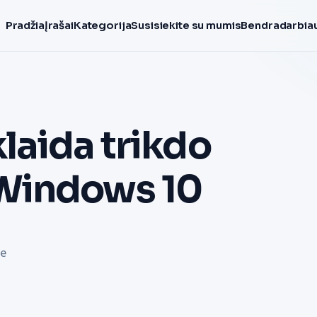
Pradžia
Įrašai
Kategorija
Susisiekite su mumis
Bendradarbiau
laida trikdo
Windows 10
le