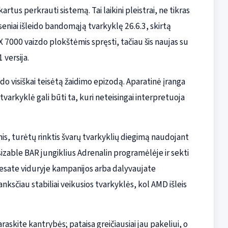
rtus perkrauti sistemą. Tai laikini pleistrai, ne tikras
eseniai išleido bandomąją tvarkyklę 26.6.3, skirtą
00 vaizdo plokštėmis spręsti, tačiau šis naujas su
 versija.
do visiškai teisėtą žaidimo epizodą. Aparatinė įranga
varkyklė gali būti ta, kuri neteisingai interpretuoja
s, turėtų rinktis švarų tvarkyklių diegimą naudojant
izable BAR jungiklius Adrenalin programėlėje ir sekti
 esate viduryje kampanijos arba dalyvaujate
nksčiau stabiliai veikusios tvarkyklės, kol AMD išleis
raskite kantrybės; pataisa greičiausiai jau pakeliui, o