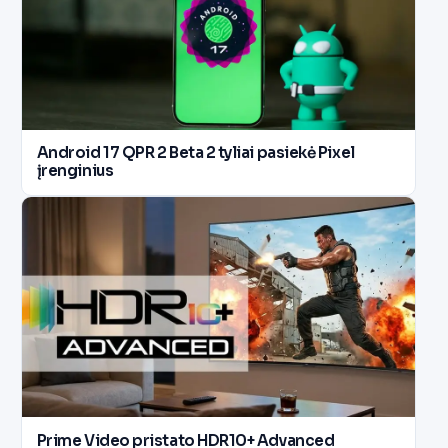
Android 17 QPR 2 Beta 2 tyliai pasiekė Pixel
įrenginius
Prime Video pristato HDR10+ Advanced