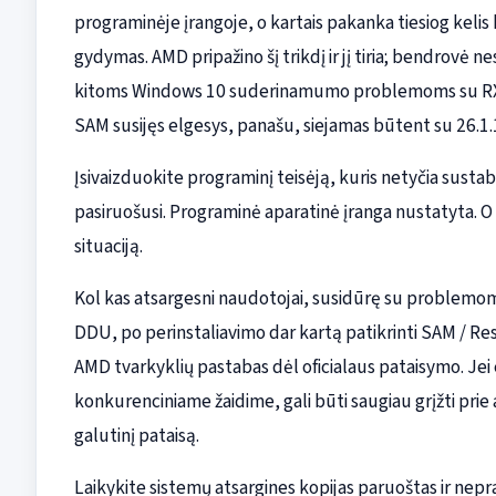
programinėje įrangoje, o kartais pakanka tiesiog kelis ka
gydymas. AMD pripažino šį trikdį ir jį tiria; bendrovė n
kitoms Windows 10 suderinamumo problemoms su RX 70
SAM susijęs elgesys, panašu, siejamas būtent su 26.1.1
Įsivaizduokite programinį teisėją, kuris netyčia sustab
pasiruošusi. Programinė aparatinė įranga nustatyta. O t
situaciją.
Kol kas atsargesni naudotojai, susidūrę su problemomi
DDU, po perinstaliavimo dar kartą patikrinti SAM / Res
AMD tvarkyklių pastabas dėl oficialaus pataisymo. Jei
konkurenciniame žaidime, gali būti saugiau grįžti prie a
galutinį pataisą.
Laikykite sistemų atsargines kopijas paruoštas ir nepra