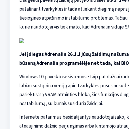
Daugeliui paveiktų žaidėjų pavyko iš dalies atkurti ve
pašalinant tvarkykles ir tada atliekant diegimą neprisi
tiesiogines atpažinimo ir stabilumo problemas. Tačiau p
kurie naudotojai vis tiek mato, kad Adrenalin viduje SA
Jei įdiegus Adrenalin 26.1.1 jūsų žaidimų našuma
būseną Adrenalin programėlėje net tada, kai BIOS
Windows 10 paveiktose sistemose taip pat dažnai rodo
labiau sustiprina versiją apie tvarkyklės pusės nesu
pasiekti visą VRAM atminties bloką, šios funkcijos din
nestabilumą, su kuriais susiduria žaidėjai.
Internete patarimais besidalijantys naudotojai sako, kad
atnaujinimo dažnio perjungimas arba kintamojo atnauj