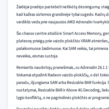
Žaidėjai pradėjo pastebėti netikėtą dėsningumą: stai
kad kažkas sistemos grandinėje tyliai sugedo. Kadrų d
vardiklis veda prie naujausios AMD Adrenalin tvarkyk
Šio chaoso centre atsidūrė Smart Access Memory, geria
platesnę prieigą prie vaizdo plokštės VRAM atminties, 
palaikomuose žaidimuose. Kai SAM veikia, tai primena 
neveikia, eismas sustoja.
Remiantis naudotojų pranešimais, su Adrenalin 26.1.1 v
tinkamai atpažinti Radeon vaizdo plokščių, o dėl toki
panašu, išjungiama SAM arba Resizable BAR funkcija. Sv
nustatymai, Resizable BAR ir Above 4G Decoding, lieka
lygio konfliktą, o ne pagrindinės plokštės ar program