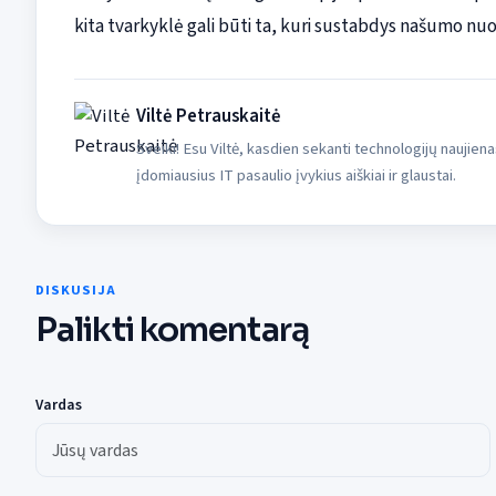
kita tvarkyklė gali būti ta, kuri sustabdys našumo nuo
Viltė Petrauskaitė
Sveiki! Esu Viltė, kasdien sekanti technologijų naujiena
įdomiausius IT pasaulio įvykius aiškiai ir glaustai.
DISKUSIJA
Palikti komentarą
Vardas