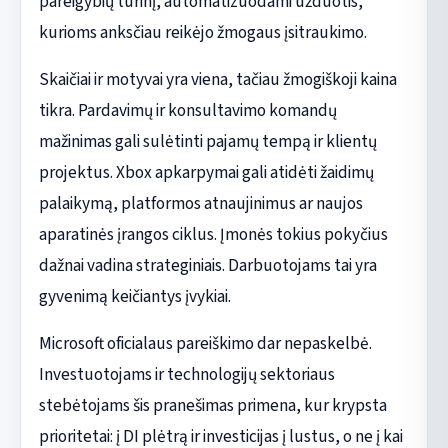
pareigybių turinį, automatizuodami užduotis,
kurioms anksčiau reikėjo žmogaus įsitraukimo.
Skaičiai ir motyvai yra viena, tačiau žmogiškoji kaina
tikra. Pardavimų ir konsultavimo komandų
mažinimas gali sulėtinti pajamų tempą ir klientų
projektus. Xbox apkarpymai gali atidėti žaidimų
palaikymą, platformos atnaujinimus ar naujos
aparatinės įrangos ciklus. Įmonės tokius pokyčius
dažnai vadina strateginiais. Darbuotojams tai yra
gyvenimą keičiantys įvykiai.
Microsoft oficialaus pareiškimo dar nepaskelbė.
Investuotojams ir technologijų sektoriaus
stebėtojams šis pranešimas primena, kur krypsta
prioritetai: į DI plėtrą ir investicijas į lustus, o ne į kai