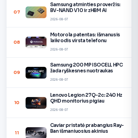
Samsung atminties proveržis:
BV-NAND V10 ir zHBM AI
07
2026-08-07
Motorola patentas: išmanusis
laikrodis virsta telefonu
08
2026-08-07
Samsung 200 MP ISOCELL HPC
žada ryškesnes nuotraukas
09
2026-08-07
Lenovo Legion 27Q-2c: 240 Hz
QHD monitorius pigiau
10
2026-08-07
Caviar pristatė prabangius Ray-
Ban išmaniuosius akinius
11