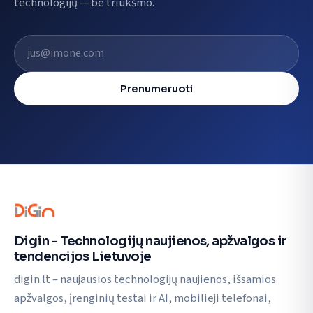
technologijų — be triukšmo.
El. pašto adresas
Prenumeruoti
Digin - Technologijų naujienos, apžvalgos ir
tendencijos Lietuvoje
digin.lt – naujausios technologijų naujienos, išsamios
apžvalgos, įrenginių testai ir AI, mobilieji telefonai,