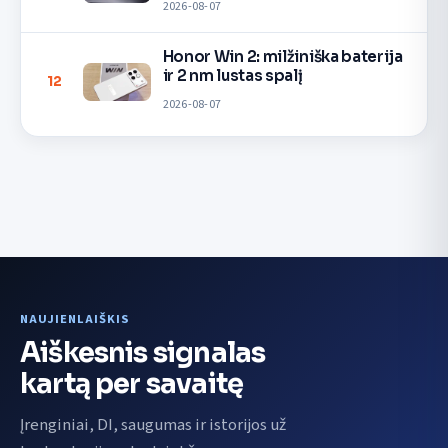
2026-08-07
Honor Win 2: milžiniška baterija
ir 2 nm lustas spalį
12
2026-08-07
NAUJIENLAIŠKIS
Aiškesnis signalas
kartą per savaitę
Įrenginiai, DI, saugumas ir istorijos už