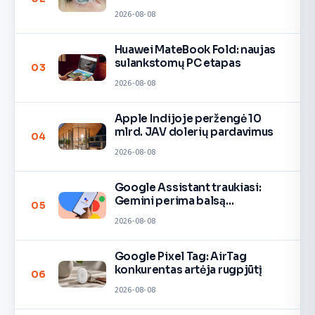
2026-08-08
Huawei MateBook Fold: naujas
sulankstomų PC etapas
03
2026-08-08
Apple Indijoje peržengė 10
mlrd. JAV dolerių pardavimus
04
2026-08-08
Google Assistant traukiasi:
Gemini perima balsą
05
įrenginiuose
2026-08-08
Google Pixel Tag: AirTag
konkurentas artėja rugpjūtį
06
2026-08-08