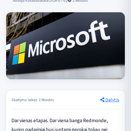
Austėja Kavaliauskaitė
2026-07-02
2
Minutės
Dalytis
Skaitymo laikas: 2 Minutės
Dar vienas etapas. Dar viena banga Redmonde,
kurios padariniai bus juntami gerokai toliau nei