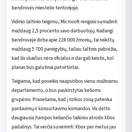
bendrovės miestelio teritorijoje.
Vidinio šaltinio teigimu, Microsoft rengiasi sumažinti
maždaug 2,5 procento savo darbuotojų. Kadangi
bendrovėje dirba apie 228 000 žmonių, tai reikštų
maždaug 5 700 pareigybių, tačiau šaltinis pabrėžia,
kad šis skaičius nėra oficialus ir dar gali keistis, kol
planas bus galutinai patvirtintas.
Teigiama, kad poveikis neapsiribos vienu mažinamu
departamentu, o bus paskirstytas kelioms
grupėms. Pranešama, kad į rizikos zoną patenka
pardavimų ir konsultavimo komandos. Vis dėlto
daugiausia įtampos keliančiu taikiniu atrodo Xbox
padalinys. Tai verčia sunerimti. Xbox per metus jau