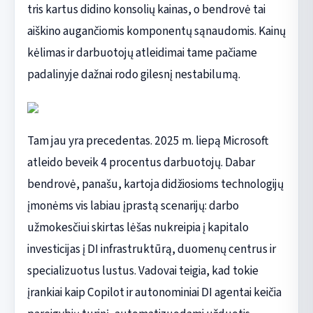
tris kartus didino konsolių kainas, o bendrovė tai
aiškino augančiomis komponentų sąnaudomis. Kainų
kėlimas ir darbuotojų atleidimai tame pačiame
padalinyje dažnai rodo gilesnį nestabilumą.
Tam jau yra precedentas. 2025 m. liepą Microsoft
atleido beveik 4 procentus darbuotojų. Dabar
bendrovė, panašu, kartoja didžiosioms technologijų
įmonėms vis labiau įprastą scenarijų: darbo
užmokesčiui skirtas lėšas nukreipia į kapitalo
investicijas į DI infrastruktūrą, duomenų centrus ir
specializuotus lustus. Vadovai teigia, kad tokie
įrankiai kaip Copilot ir autonominiai DI agentai keičia