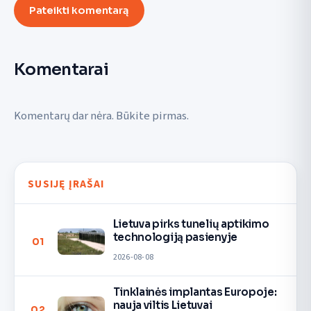
Pateikti komentarą
Komentarai
Komentarų dar nėra. Būkite pirmas.
SUSIJĘ ĮRAŠAI
Lietuva pirks tunelių aptikimo
technologiją pasienyje
01
2026-08-08
Tinklainės implantas Europoje:
nauja viltis Lietuvai
02