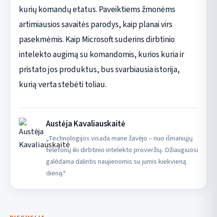
kurių komandų etatus. Paveiktiems žmonėms
artimiausios savaitės parodys, kaip planai virs
pasekmėmis. Kaip Microsoft suderins dirbtinio
intelekto augimą su komandomis, kurios kuria ir
pristato jos produktus, bus svarbiausia istorija,
kurią verta stebėti toliau.
Austėja Kavaliauskaitė
„Technologijos visada mane žavėjo – nuo išmaniųjų
telefonų iki dirbtinio intelekto proveržių. Džiaugiuosi
galėdama dalintis naujienomis su jumis kiekvieną
dieną.“